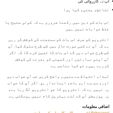
آپ نے کارروائی کی
نتائج، یعنی، کیا ہوا
اس بات کو ذہن میں رکھنا ضروری ہے کہ کوئی صحیح یا
غلط جوابات نہیں ہیں.
انٹرویو کو صرف اس بات کو سمجھنے کی کوشش کر رہی
ہے کہ آپ نے کسی صورت حال میں کس طرح سلوک کیا. آپ
کس طرح جواب دیں گے اس بات کا تعین کرے گا کہ اگر
آپ اپنی مہارتوں اور کمپنی کو بھرنے کی کوشش
کررہے ہیں، تو کیا مناسب ہے.
لہذا، احتیاط سے سنیں، واضح کریں جب آپ جواب دیں
اور، سب سے اہم بات، ایماندار ہو. اگر آپ کا جواب
یہ نہیں ہے کہ انٹرویو کا جو انٹرویو لگ رہا ہے،
یہ پوزیشن آپ کے لئے بہترین کام نہیں ہوسکتی ہے.
اضافی معلومات