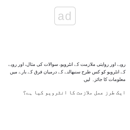
ad
رویے اور روایتی ملازمت کے انٹرویو، سوالات کی مثال، اور رویے
کے انٹرویو کو کس طرح سنبھالنے کے درمیان فرق کے بارے میں
معلومات کا جائزہ لیں.
ایک طرز عمل ملازمت کا انٹرویو کیا ہے؟