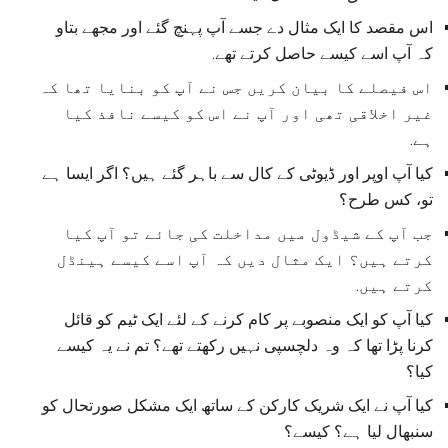
اس مقصد کا ایک مثال دے جسے آپ پہنچ گئے اور مجھے بتاو
کہ آپ اسے کیسے حاصل کرتے تھے.
اس فیصلے کا بیان کریں جس نے آپ کو بنایا تھا کہ
غیر اخلاقی تھی اور آپ نے اس کو کیسے نافذ کیا
ہے.
کیا آپ اوپر اور ڈیوٹی کے کال سے باہر گئے ہیں؟ اگر ایسا ہے
تو، کس طرح؟
جب آپ کے شیڈول میں مداخلت کی جائے تو آپ کیا
کرتے ہیں؟ ایک مثال دیں کہ آپ اسے کیسے ہینڈل
کرتے ہیں.
کیا آپ کو ایک منصوبے پر کام کرنے کے لئے ایک ٹیم کو قائل
کرنا پڑا تھا کہ وہ دلچسپی نہیں رکھتے تھے؟ تم نے یہ کیسے
کیا؟
کیا آپ نے ایک شریک کارکن کے ساتھ ایک مشکل صورتحال کو
سنبھال لیا ہے؟ کیسے؟