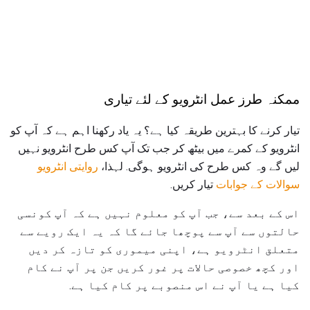
ممکنہ طرز عمل انٹرویو کے لئے تیاری
تیار کرنے کا بہترین طریقہ کیا ہے؟ یہ یاد رکھنا اہم ہے کہ آپ کو
انٹرویو کے کمرے میں بیٹھ کر جب تک آپ کس طرح انٹرویو نہیں
لیں گے وہ کس طرح کی انٹرویو ہوگی. لہذا،
روایتی انٹرویو
سوالات کے جوابات
تیار کریں.
اس کے بعد سے، جب آپ کو معلوم نہیں ہے کہ آپ کونسی
حالتوں سے آپ سے پوچھا جائے گا کہ یہ ایک رویے سے
متعلق انٹرویو ہے، اپنی میموری کو تازہ کر دیں
اور کچھ خصوصی حالات پر غور کریں جن پر آپ نے کام
کیا ہے یا آپ نے اس منصوبے پر کام کیا ہے.