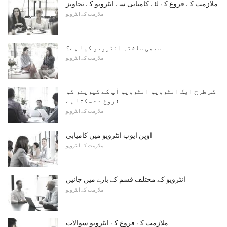
ملازمت کے فروغ کے لئے کامیابی سے انٹرویو کے تجاویز
ملازمت کے انٹرویو
سیمی ساختہ انٹرویو کیا ہے؟
ملازمت کے انٹرویو
کس طرح ایک انٹرویو انٹرویو آپ کے کیریئر کو
فروغ دے سکتا ہے
ملازمت کے انٹرویو
اوپن ایوب انٹرویو میں کامیابی
ملازمت کے انٹرویو
انٹرویو کے مختلف قسم کے بارے میں جانیں
ملازمت کے انٹرویو
ملازمت کے فروغ کے انٹرویو سوالات