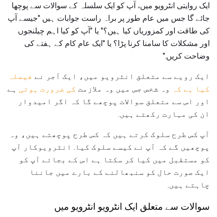
ایک روایتی انٹرویو میں، آپ کو ایک سلسلہ کے سوالات سے پوچھا
جائے گا جس میں عام طور پر براہ راست جوابات ہیں "جیسے آپ
کی طاقت اور کمزوریاں کیا ہیں؟" یا "آپ کو کیا اہم چیلنجوں
اور مشکلات کا سامنا کرنا پڑا؟ یا "ایک عام کام کے ہفتے کی
وضاحت کریں."
ایک رویے سے متعلق انٹرویو میں، ایک آجر نے
فیصلہ
کیا ہے کہ
وہ شخص جس میں وہ ملازمت
کی ضرورت ہوتی
ہے
اور اس سے متعلق سوالات پوچھے گا کہ اگر امیدوار
ان کی مہارت رکھتے ہیں.
آپ کس طرح سلوک کرتے ہیں کہ کس طرح پوچھتے ہیں، وہ
پوچھیں گے کہ آپ نے کیسے سلوک کیا. انٹرویوکار آپ
کو مستقبل میں کیا کر سکتا ہے اس کے بجائے آپ کو
ایک صورت حال کو سنبھالنے کے بارے میں جاننا
چاہتے ہیں.
سوالات سے متعلق ایک انٹرویو انٹرویو میں