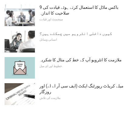
9 باکس ماڈل کا استعمال کرتے ہوئے قیادت کی
صلاحیت کا اندازہ
مینجمنٹ اور قیادت
کیوں داخلی انٹرویو میں چمکتے ہیں؟
انسانی وسائل
ملازمت کا انٹرویو آپ کے خط کی مثال کا شکریہ
خطوط اور ای میل
میلے کریڈٹ رپورٹنگ ایکٹ (ایف سی آر اے اے) اور
روزگار
ملازمت کی تلاش