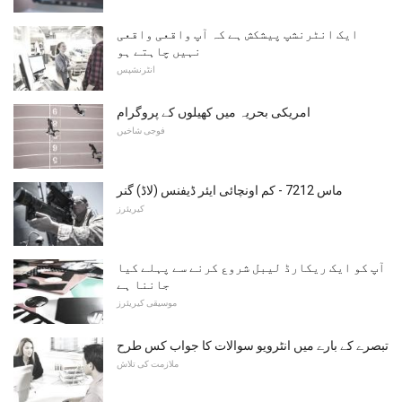
ایک انٹرنشپ پیشکش ہے کہ آپ واقعی واقعی
نہیں چاہتے ہو
انٹرنشپس
امریکی بحریہ میں کھیلوں کے پروگرام
فوجی شاخیں
ماس 7212 - کم اونچائی ایئر ڈیفنس (لاڈ) گنر
کیریئرز
آپ کو ایک ریکارڈ لیبل شروع کرنے سے پہلے کیا
جاننا ہے
موسیقی کیریئرز
تبصرے کے بارے میں انٹرویو سوالات کا جواب کس طرح
ملازمت کی تلاش