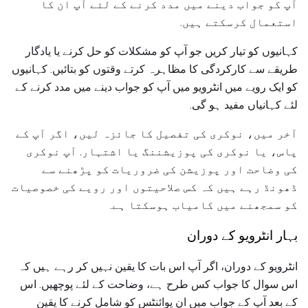
آپ کو جواب دینے میں مدد کرنے کے لئے آپ ان کا
استعمال کرسکتے ہیں.
کہانیوں کو تیار کریں جو آپ کو مشکلات کو حل کرنے یا یادگار
طریقے سے کارکردگی کا مظاہرہ کرتے وقتوں کو بتائیں. کہانیوں
کو ایک رویے میں انٹرویو میں آپ کو جواب دینے میں مدد کرنے کے
لئے کہانیاں مفید ہو گی.
آخر میں، نوکری کی تفصیل کا جائزہ لیں، اگر آپ کے
پاس، یا نوکری کی پوزیشننگ یا اشتہار. آپ نوکری
کی وضاحت اور پوزیشن کی ضروریات کو پڑھنے سے
ڈھونڈ رہے ہیں کہ کس صلاحیتوں اور رویے کی خصوصیات
کو سمجھنے میں کامیاب ہوسکتا ہے.
بہار انٹرویو کے دوران
انٹرویو کے دوران، اگر آپ اس بات کا یقین نہیں کر رہے ہیں کہ
اس سوال کا جواب کس طرح ہے، وضاحت کے لئے پوچھیں. اس
کے بعد آپ کے جواب میں ان پوائنٹس کو شامل کرنے کا یقین