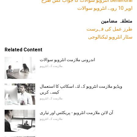
Behavioral انٹرویو سوالات کا جواب کس طرح
اوپر 10 رویے انٹرویو سوالات
متعلقہ مضامین
طرز عمل کی فہرست
سٹار انٹرویو ٹیکنالوجی
Related Content
اندرونی ملازمت انٹرویو سوالات
ملازمت کے انٹرویو
ویڈیو ملازمت انٹرویو کے لئے اسکائپ کا استعمال
کیسے کریں
ملازمت کے انٹرویو
آن لائن ملازمت انٹرویو - پریکٹس اور تیاری
ملازمت کے انٹرویو