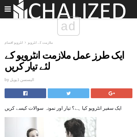
ad
ملازمت کے انٹرویو
انٹرویو اقسام
ایک طرز عمل ملازمت انٹرویو کے
لئے تیار کریں
by الیسسن ڈیویل
ایک سفیر انٹرویو کیا ہے؟ تیار اور نمونہ سوالات کیسے کریں