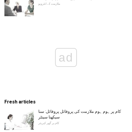
ملازمت کے انٹرویو
ad
Fresh articles
کام پر ہوم ہوم ملازمت کی پروفائل پروفائل: سنا
سیکھنا سینٹر
کام پر گھر کیریئر