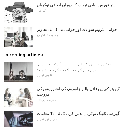
ایئر فورس بنیادی تربیت کے دوران اضافی نوکریاں
کیریئرز
جوابی انٹرویو سوالات اور جواب دینے کے لئے تجاویز
ملازمت کے انٹرویو
Intresting articles
عدلیہ خارجہ کیا ہے اور یہ آپ کے قانونی
کیریئر کی مدد کیسے کر سکتا ہے؟
قانونی کیریئر
کیریئر کی پروفائل: پالتو جانوروں کی انشورینس کی
فروخت
ملازمت پروفائلز
گھر سے ٹائپنگ نوکریاں تلاش کرنے کے لئے 13 مقامات
کام پر گھر کیریئر