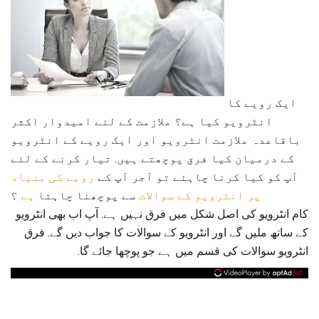
ایک رویے کا
انٹرویو کیا ہے؟ ملازمت کے لئے امیدوار اکثر
باقاعدہ ملازمت انٹرویو اور ایک رویے کے انٹرویو
کے درمیان کیا فرق پوچھتے ہیں. تیار کرنے کے لئے
آپ کو کیا کرنا چاہئے تو آجر آپ کے
رویے کی بنیاد
پر انٹرویو کے سوالات
سے پوچھنا چاہتا
ہے
؟
کام انٹرویو کی اصل شکل میں فرق نہیں ہے. آپ اب بھی انٹرویو
کے ساتھ ملیں گے اور انٹرویو کے سوالات کا جواب دیں گے. فرق
انٹرویو سوالات کی قسم میں ہے جو پوچھا جائے گا.