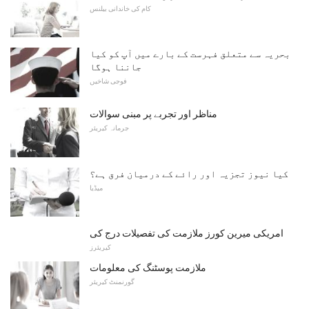
کام کی خاندانی بیلنس
بحریہ سے متعلق فہرست کے بارے میں آپ کو کیا
جاننا ہوگا
فوجی شاخیں
مناظر اور تجربے پر مبنی سوالات
جرمانہ کیریئر
کیا نیوز تجزیہ اور رائے کے درمیان فرق ہے؟
میڈیا
امریکی میرین کورز ملازمت کی تفصیلات درج کی
کیریئرز
ملازمت پوسٹنگ کی معلومات
گورنمنٹ کیریئر