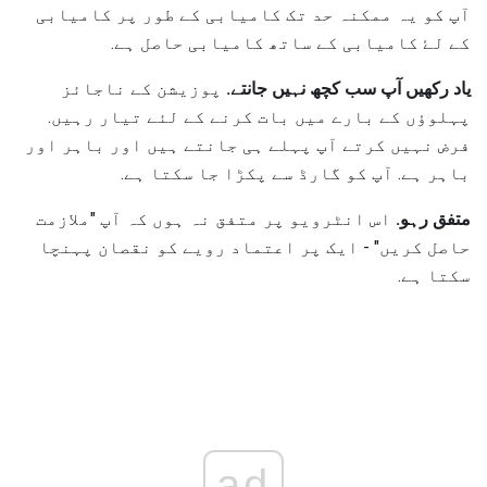
آپ کو یہ ممکنہ حد تک کامیابی کے طور پر کامیابی
کے لۓ کامیابی کے ساتھ کامیابی حاصل ہے.
یاد رکھیں آپ سب کچھ نہیں جانتے.
پوزیشن کے ناجائز
پہلوؤں کے بارے میں بات کرنے کے لئے تیار رہیں.
فرض نہیں کرتے آپ پہلے ہی جانتے ہیں اور باہر اور
باہر ہے. آپ کو گارڈ سے پکڑا جا سکتا ہے.
متفق رہو.
اس انٹرویو پر متفق نہ ہوں کہ آپ "ملازمت
حاصل کریں" - ایک پر اعتماد رویے کو نقصان پہنچا
سکتا ہے.
ad