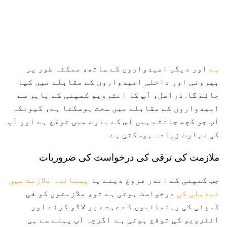
ہے
اور دیگر امیدواروں کے ساتھ، ممکنہ طور پر
بیرونی اور داخلی امیدواروں کے مقابلے میں کیا
جائے گا. دراصل، آپ کا انٹرویو کمپنی کے باہر سے
امیدواروں کے مقابلے میں سخت ہوسکتا ہے، کیونکہ
آپ جو کچھ جانتے ہیں اس کے بارے میں توقع ہے اور آپ
کی مہارت زیادہ ہوسکتی ہے.
ملازمت کی ترقی کی درخواست کی ضروریات
جب کمپنی کے اندر فروغ دینے یا
پسماندہ ملازمت میں
تبدیلی کی
درخواست ہوتی ہے تو، ملازمتوں کو فی
کمپنی کی رہنمائیوں کے عہدے پر لاگو کرنے اور
انٹرویو کی توقع ہوتی ہے. اگرچہ آپ پہلے سے ہی