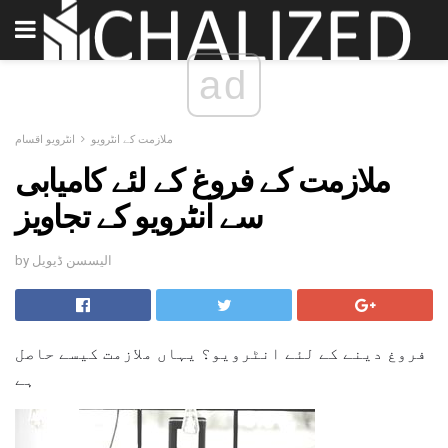
ad
ملازمت کے انٹرویو
انٹرویو اقسام
ملازمت کے فروغ کے لئے کامیابی
سے انٹرویو کے تجاویز
by الیسسن ڈیویل
فروغ دینے کے لئے انٹرویو؟ یہاں ملازمت کیسے حاصل
ہے