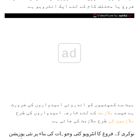
فروغ یا مختلف کام کے لئے ایک انٹرویو ہے.
ad
بہت سے کمپنیوں کو اندرونی امیدواروں کی ضرورت
ہے جیسے
ملازمت
کے لئے خارجہ امیدواروں کی طرح
ملازمین کی
طرح ملازمت کی جاتی ہے.
نوکری کے فروغ کا انٹرویو کئی وجوہات کی بناء پر نئی پوزیشن