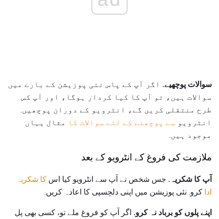
سوالات پوچھیے.
اگر آپ کے پاس نئی پوزیشن کے بارے میں
سوالات ہیں، تو آپ کا کیا کردار ہوگا، اور آپ کس
طرح منتقلی کریں گے، انٹرویو کے دوران پوچھیں.
انٹرویو
سے پوچھنے کے لئے سوالات کا
مثال یہاں
موجود ہیں.
ملازمت کی فروغ کے انٹرویو کے بعد
آپ کا شکریہ.
جس شخص نے آپ سے انٹرویو کیا اس
کا شکریہ
ادا
کرو. نئی پوزیشن میں اپنی دلچسپی کا اعادہ کریں.
اپنے پلوں کو برباد نہ کرو.
اگر آپ کو فروغ ملے تو، کسی بھی پل