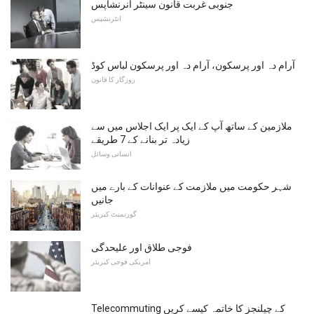
جنوبی غربت قانون سینٹر انرنشاپس
انٹرنشپس
آرام دہ اور پرسکون، آرام دہ اور پرسکون لباس کوڈ
روزگار کا قانون
ملازمین کے ساتھ آپ کے ایک پر ایک اجلاس میں سے
زیادہ تر بنانے کے 7 طریقے
انسانی وسائل
شہر حکومت میں ملازمت کے عنوانات کے بارے میں
جانیں
گورنمنٹ کیریئر
فوجی طلاق اور علیحدگی
امریکی فوجی کیریئر
Telecommuting کے چیلنجز کا خاتمہ کیسے کریں