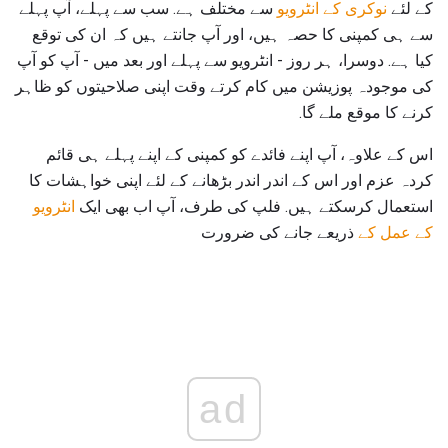
کے لئے
نوکری کے انٹرویو
سے مختلف ہے. سب سے پہلے، آپ پہلے
سے ہی کمپنی کا حصہ ہیں، اور آپ جانتے ہیں کہ ان کی توقع
کیا ہے. دوسرا، ہر روز - انٹرویو سے پہلے اور بعد میں - آپ کو آپ
کی موجودہ پوزیشن میں کام کرتے وقت اپنی صلاحیتوں کو ظاہر
کرنے کا موقع ملے گا.
اس کے علاوہ، آپ اپنے فائدے کو کمپنی کے اپنے پہلے ہی قائم
کردہ عزم اور اس کے اندر اندر بڑھانے کے لئے اپنی خواہشات کا
استعمال کرسکتے ہیں. فلپ کی طرف، آپ اب بھی ایک
انٹرویو
کے عمل کے
ذریعے جانے کی ضرورت
ad