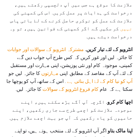
ملازمت کا موقع ہے جس میں آپ دلچسپی رکھتے ہیں،
درخواست کی ہدایات پر عمل کریں. اس کی کمپنی کی
ملازمت کے عمل کو نوکری حاصل کرنے کے لۓ بائی پاس
نہیں
کر سکیں گے. اگر کمپنی کے قوانین ہیں، تو وہ
درخواست دیتے ہیں.
انٹرویو کے لئے تیار کریں.
مشترکہ انٹرویو کے سوالات اور جوابات
کا جائزہ لیں اور غور کریں کہ کس طرح آپ جواب دیں گے،
کمپنی، موجودہ کام اور نئی پوزیشن، اپنی مہارت اور مستقبل
کے لئے آپ کے مقاصد کے مطابق. اپنی
مہارتوں
کا جائزہ لیں جو
آپ کو نیا کام کے لۓ اہل بناتی ہے
. اس کے ساتھ، آپ کو پوچھا جا
سکتا ہے کہ عام
کام فروغ انٹرویو کے سوالات
کا جائزہ لیں.
اچھا کام کرو.
اگرچہ آپ آگے بڑھ سکتے ہیں، اپنے
موجودہ ملازمت کو اچھی طرح سے جاری رکھیں، اپنے
حامیوں کو یاد رکھیں کہ آپ جو بہت اچھے ملازم ہیں.
اپنا مالک بتاو
اگر آپ انٹرویو کے لئے منتخب ہوتے ہیں، تو اپنے