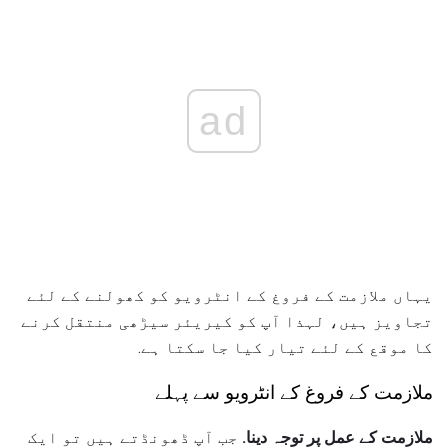
ad
یہاں ملازمت کے فروغ کے انٹرویو کو کھولنے کے لئے
تجاویز ہیں، لہذا آپ کو کیریئر سیڑھی منتقل کرنے
کا موقع کے لئے تیار کیا جا سکتا ہے.
ملازمت کے فروغ کے انٹرویو سے پہلے
ملازمت کے عمل پر توجہ دینا.
جب آپ ڈھونڈتے ہیں تو ایک