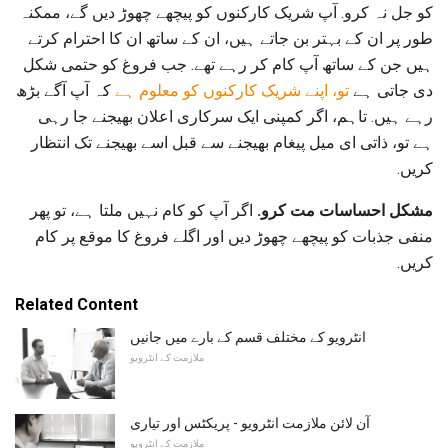
کو جل نہ کرو. آپ شریک کارکنوں کو پیچھے چھوڑ دیں گے، ممکنہ
طور پر ان کے بہتر بن جاتے ہیں، ان کے ساتھ ان کا احترام کرتے
ہیں جن کے ساتھ آپ کام کر رہے تھے. جب فروغ کو حتمی شکل
دی جاتی ہے
تو، اپنے شریک کارکنوں کو معلوم ہے
کہ آپ آگے بڑھ
رہے ہیں. تاہم، اگر کمپنی ایک سرکاری اعلان بھیجنے جا رہی
ہے تو، ذاتی ای میل پیغام بھیجنے سے قبل اسے بھیجنے تک انتظار
کریں.
مشکل احساسات مت کرو.
اگر آپ کو کام نہیں ملتا ہے، تو پھر
منفی جذبات کو پیچھے چھوڑ دیں اور اگلے فروغ کا موقع پر کام
کریں.
Related Content
انٹرویو کے مختلف قسم کے بارے میں جانیں
ملازمت کے انٹرویو
آن لائن ملازمت انٹرویو - پریکٹس اور تیاری
ملازمت کے انٹرویو