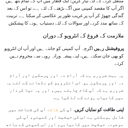
منتقل کرنے کے لئے تیار کریں؛ ایک قطار میں آپ کے تمام بتھ ہیں.
اگر آپ کا مقصد کمپنی میں آگے بڑھنے کے لئے ہے، تو اس کے بعد
گندگی چھوڑ کر آپ پر غریب طور پر عکاسی کر سکتا ہے. تربیت
کے ساتھ مدد کرنے اور سوالات کے لئے دستیاب ہونے کا پیشکش.
ملازمت کے فروغ کے انٹرویو کے دوران
پروفیشنل رہیں
اگرچہ آپ کمپنی کو جانتے ہیں اور آپ ان انٹرویو
کو بھی جان سکتے ہیں، اپنے پیشہ ورانہ رویے سے محروم نہیں
کرتے.
یہ بہت ضروری ہے کہ آرام دہ اور پرسکون اور آرام
دہ اور پرسکون ہو. اس انٹرویو کو دکھانے کے لئے یہ
ضروری ہے کہ آپ کام چاہتے ہیں، اور یہ نیا کردار
میں کامیاب ہونے کے لۓ کیا ہے.
اپنی طاقت کو نمایاں کریں.
آپ کی
طاقت
آپ کی شناخت میں
شامل ہوسکتی ہے اس کی حیثیت اور کمپنی، آپ کی
موجودہ حیثیت میں کامیابی، اور اس کمپنی کے ساتھ