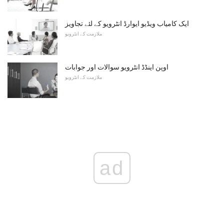
ایک کامیاب ویڈیو ایوارڈ انٹرویو کے لئے تجاویز
ملازمت کے انٹرویو
اوپن اینڈڈ انٹرویو سوالات اور جوابات
ملازمت کے انٹرویو
ad