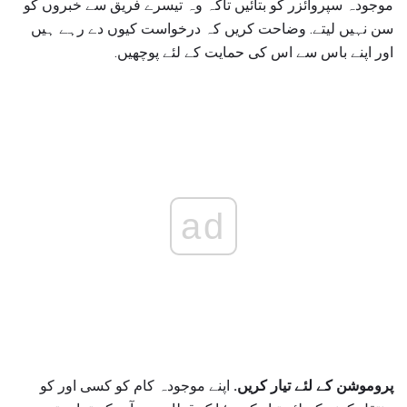
موجودہ سپروائزر کو بتائیں تاکہ وہ تیسرے فریق سے خبروں کو
سن نہیں لیتے. وضاحت کریں کہ درخواست کیوں دے رہے ہیں
اور اپنے باس سے اس کی حمایت کے لئے پوچھیں.
ad
پروموشن کے لئے تیار کریں.
اپنے موجودہ کام کو کسی اور کو