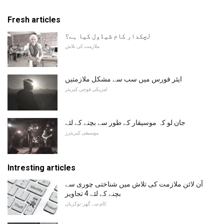
Fresh articles
لچکدار کام شیڈول کیا ہے؟
ملازمت کی تلاش
ایئر فورس میں سب سے مشکل ملازمتیں
امریکی فوجی کیریئر
جان لو کہ موسیقار کے طور سے بچنے کے لئے
موسیقی کیریئرز
Intresting articles
آن لائن ملازمت کی تلاش میں شناختی چوری سے
بچنے کے لئے 4 تجاویز
کام سے گھر-نوکریاں