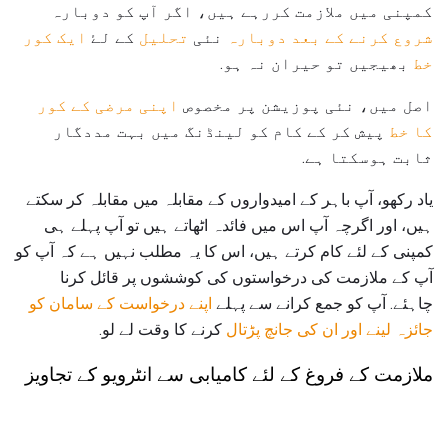
کمپنی میں ملازمت کررہے ہیں، اگر آپ کو دوبارہ
شروع کرنے کے بعد دوبارہ
نئی
تحلیل
کے لۓ
ایک کور
خط
بھیجیں تو حیران نہ ہو.
اصل میں، نئی پوزیشن پر مخصوص
اپنی مرضی کے کور
کا خط
پیش کر کے کام کو لینڈنگ میں بہت مددگار
ثابت ہوسکتا ہے.
یاد رکھو، آپ باہر کے امیدواروں کے مقابلہ میں مقابلہ کر سکتے
ہیں، اور اگرچہ آپ اس میں فائدہ اٹھاتے ہیں تو آپ پہلے ہی
کمپنی کے لئے کام کرتے ہیں، اس کا یہ مطلب نہیں ہے کہ آپ کو
آپ کے ملازمت کی درخواستوں کی کوششوں پر قائل کرنا
چاہئے. آپ کو جمع کرانے سے پہلے
اپنے درخواست کے سامان کو
جائزہ لینے اور ان کی جانچ پڑتال
کرنے کا وقت لے لو.
ملازمت کے فروغ کے لئے کامیابی سے انٹرویو کے تجاویز