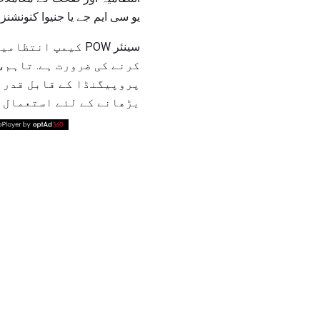
یو سی ایم جے یا جنیوا کنونشن
سینئر POW کیمپ ا
کرنے کی ضرورت ہے. تاہم،
پروپیگنڈا کے قابل قدر ذ
بڑھانے کے لئے استعمال ک