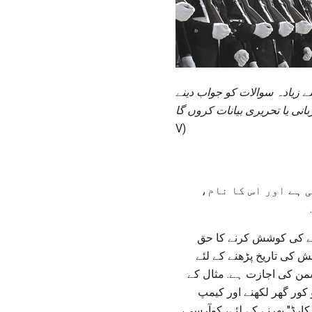
ے زیادہ سوالات کو جواب دینے
V)
 ہے اور اس کا نام،
رنے کی کوشش کرنے کا حق
ش کی تاریخ پڑھنے کے لئے
اتھ دشمن کی اجازت ہے. مثال کے
کور گھر لکھنے اور کیمپ
ارڈ" بھرنے کے لئے، کوآرسی،