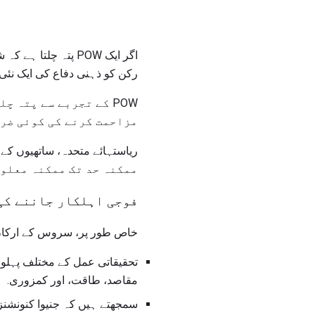
اگر ایک POW پتہ چ
رکن کو ذہنی دفاع کی ایک نئی
POW کے تجربے سے پتہ
مزاحمت کرنے کی کوئی ضرو
ممکنہ حد تک ممکنہ معلوم
فوجی اہلکار جاننے کی
خاص طور پر، سروس کے ارکان
تحقیقاتی عمل کے مختلف پہلوؤ
مقاصد، طاقت، اور کمزوری.
سمجھتے ہیں کہ جنیوا کنونشنز