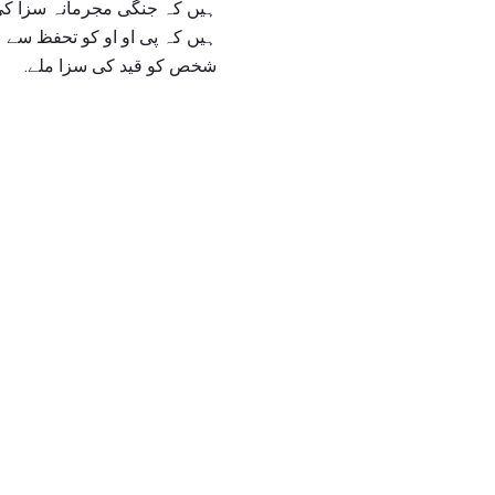
ہیں کہ جنگی مجرمانہ سزا کی 
ہیں کہ پی او او کو تحفظ سے 
شخص کو قید کی سزا ملے.