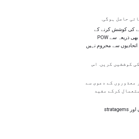
ئی حاصل ہوگی.
ونے کی کوشش کرنے کے
طریقوں سے واقف ہونا. سمجھیں کہ اس طرح کے سرگرمیوں میں حصہ لینے سے بچنے کے لئے کسی بھی ذریعہ سے POW
ے اتحادیوں سے محروم نہیں
ی کوششیں کریں. اس
 معذوروں کے دعوی سے
ستعمال کرکے مفید
مناسب تحقیقات کو روکنے کے لئے ڈیزائن کرنے کے لئے مناسب طریقے سے استعمال کرنے کے لئے رگوں اور stratagems