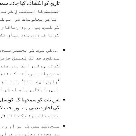
تکنیک کا استعمال کرتے ہ
اضافی معلومات فراہم کر
کی کمی. پی او وی رضاکار
کرنا ضروری ہے، یہاں تک 
اس کی موت کی مختصر سمجھ 
سے کچھ حد تک تعمیل حاصل
کرتے ہوئے، ایک ہنر مند 
سے زیادہ برداشت کے نقطہ
"واپس اچھالنا" بنانا چا
نہیں کرتا. پی او او کو 
اس بات کو سمجھنا کہ کونسل ک
معلومات دینے کے لئے نہی
سمجھتے ہیں کہ پی او وی 
پر محدود معلومات فراہم 