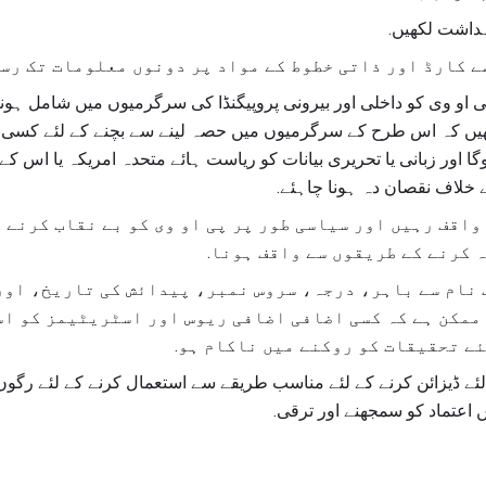
ہداشت لکھیں.
ے کارڈ اور ذاتی خطوط کے مواد پر دونوں معلومات تک رسا
ی او وی کو داخلی اور بیرونی پروپیگنڈا کی سرگرمیوں میں شامل ہ
گا اور زبانی یا تحریری بیانات کو ریاست ہائے متحدہ امریکہ یا اس ک
ے خلاف نقصان دہ ہونا چاہئے.
واقف رہیں اور سیاسی طور پر پی او وی کو بے نقاب کرنے ک
 کرنے کے طریقوں سے واقف ہونا.
 نام سے باہر، درجہ، سروس نمبر، پیدائش کی تاریخ، اور
ممکن ہے کہ کسی اضافی اضافی ریوس اور اسٹریٹیمز کو ا
ے تحقیقات کو روکنے میں ناکام ہو.
اعتماد کو سمجھنے اور ترقی.