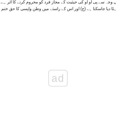
وجہ سے پی او او کی حیثیت کے مجاز فرد کو محروم کرنے کا اثر ہے. 
ہٹا دیا جاسکتا ہے (ج) اور اس کے راستے میں وطن واپسی کا حق ختم 
ad