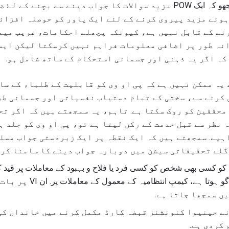
تاریخ کو انکشاف کیا جائے. سمجھو کہ ایک POW مزید سوالات کا جواب دینے سے
وئے مزید پیروی کرنے کے لئے ایک پاور کو حوصلہ افزائی
نے کے قابل نہیں ہے، کیونکہ پچھلے احکامات، غریب میم
انہ طور پر اضافی معلومات فراہم نہیں کرسکتا لیکن ایس
کہ اگر یہ ذہنی اور جسمانی استحکام کے ساتھ شامل ہو.
یہ ممکن نہیں ہے کہ پی او وی کو قابلیت کے طلباء کے سات
 کرنے سے، سختی کے تمام دستیاب نفسیاتی اور جسمانی ط
محققین کو روک سکتا ہے. تاہم، یہ سمجھتے ہیں کہ اگر ت
 نظر سے قبل خدمت کے رکن لیتا ہے تو، پی او وی کو جلد ہ
ہیے. سمجھتے ہیں کہ ایک نقطہ پر ایک زبردستی جواب مسل
اگلے تحقیقاتی سیشن میں دوبارہ جواب دینے کا سامنا کرن
و کسی بھی شخص کو کسی فرد یا فلاح و بہبود کے معاملات پر قید ک
کی اجازت دیتی ہے اور، جب لاگو ہوتا 
ں سمجھا جاتا ہے.
نے جینیوا کنونشنز قبضہ کارڈ مکمل کرنے میں خاندان کی
کردی ہے.