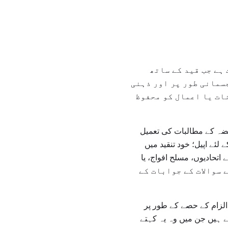
 ہے جب قید کے ساتھ
جسمانی طور پر اور ذہنی
ات یا اعمال کو محفوظ
 قانونی قبضہ کے مطالبات کی تعمیل
 لئے اپیل؛ خود تنقید میں
اتحادیوں، مسلح افواج، یا
کے سوالات کے جوابات کے
الزام کے حصے کے طور پر
ے ہیں جن میں وہ یہ کہتے