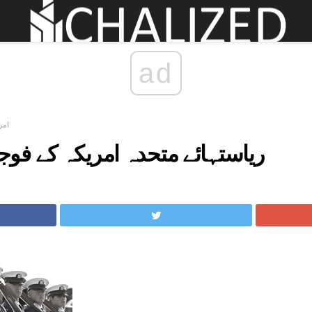
ad
امر
ریاستہائے متحدہ امریکہ کے فو