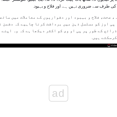
ز کی طرف سے ضروری نہیں ہے. اور فلاح و بہبود.
نتظامیہ، صحت، فلاح و بہبود اور دشواریوں کے معاملات میں سا
 پی اوز کو مسلسل ذہن میں برداشت کرنا چاہیے کہ دشمن ن
رائع کے طور پر پی او وی کو اکثر دیکھا ہے کہ وہ اپنے 
رسکتے ہیں.
ad