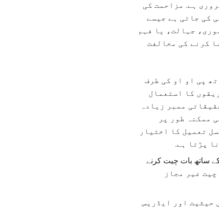
 بچنے کے لۓ ضروری ہے. مزاحمت کی
 کی جاتی ہے جیسے
وری، جہالت، یا فہم
ا کرنے کی مخالفت
ھ پی او او کی طرف
ریقوں کا استعمال
حقیقاتی ممبر زیادہ
ی ممکنہ طور پر
سل تعمیل کا اختیار
ا پڑتا ہے.
ے ساتھ بات چیت کرنے
ہے، کیمپ انتظامیہ کے معمول کے معاملات پر. ان VI پر بات چیت غیر مجاز
 حیثیت اور ایڈریس