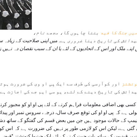
یں جنگ کا قید
بننا چاہوں گا، مجھے نام،
یدائش کی تاریخ دینا ضروری ہے.
میں اپنی صلاحیت کے زیادہ س
ونشنز
اور کوآرسی کی طرف سے ایک پی او وی کی ضرورت ہوتی
دائش کی تاریخ دینے کے لئے، یو سی ایم جے کی اجازت ہے.
کسی بھی اضافی معلومات فراہم کرنے کے لئے پی او او کو مجبور ک
مولی ہے کہ پی او او کی توقع صرف سال، درجہ، سروس نمبر اور پیدائ
دود رہیں. بہت سے POW کیمپ کے حالات موجود ہیں جن میں بعض قسم کی گفتگو کے س
ی گئی ہے، لیکن اس کو لازمی طور پر نہیں کی ضرورت ہے کہ اس کو 
پر قیدیوں کے ساتھ بات چیت کرنے کے لئے ایک جینیوا کنونشنز "قبضہ ک