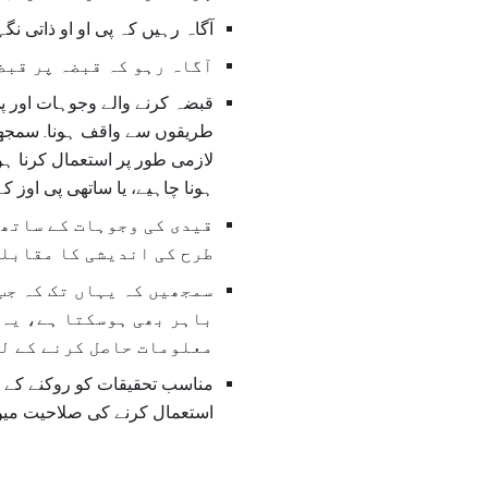
آگاہ رہیں کہ پی او او ذاتی نگ
آگاہ رہو کہ قبضہ پر قبض
قبضہ کرنے والے وجوہات اور پ
لازمی طور پر استعمال کرنا ہو
ہونا چاہیے، یا ساتھی پی اوز ک
قیدی کی وجوہات کے ساتھ 
طرح کی اندیشی کا مقابلہ
سمجھیں کہ یہاں تک کہ جب
باہر بھی ہوسکتا ہے، یہ 
معلومات حاصل کرنے کے لئ
استعمال کرنے کی صلاحیت میں 