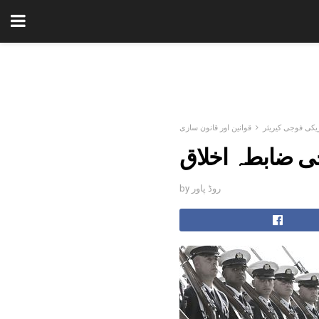
یکی فوجی کیریئر
قوانین اور قانون سازی
جی ضابطہ اخلاق
by روڈ پاور