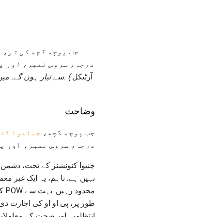
جب پوچھ گچھ کی تو،
م
درجہ، سروس نمبر، اور پ
آرٹیکل
(
میں اپنے ملک اور اس کے اتحادیوں کے لئے یا ان کے سبب نقصان دہ نہیں زبانی یا تحریری بیانات کروں گا.
سے تیار ہوں گے.
وضاحت
جب پوچھ گچھ،
جینیوا کن
درجہ، سروس نمبر، اور پی
جنیوا کنونشنز کے تحت، دشمن 
نہیں ہے. تاہم، یہ ایک غیر مع
مح
طور پر، پی او او کی اجازت د
انتظامیہ اور صحت کے معاملات 