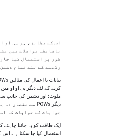
اس کے مطابق، ہر پی او او
باضابطہ مواصلات میں مشغ
طور پر استعمال کیا جارہ
رکھنے کے لئے تمام دشمن 
کرنے کے لئے دیگر پی او او میں 
ملوث؛ اور دشمن کی جانب سے زب
دیگر POWs سے نقص
جوابات کے جوابات کا است
ایک طاقت کو یہ جاننا چاہئے 
استعمال کیا جا سکتا ہے. اس 