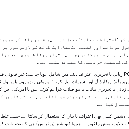
 کو "احتیاط سے کارڈ" مکمل کرنے پر قابو پانے کی ضرورت
ول ہوجائے اور لکھنا لکھنا. ایک طاقت کو لازمی طور پر 
ا ہے، اس سے روکنے، بچنے یا تیار ہونا ضروری ہے، بیان
کی کوششیں جو دشمن کا سبب بن سکتی ہیں.
بیانات یا اعمال کی مثالیں POWs زبانی یا تحریری اعتراف دینے میں شامل ہونا چاہئے؛ غیر
پروپیگنڈا ریکارڈنگ اور نشریات اپیل کرنے؛ امریکی ہتھیاروں یا پیرول کے
انی یا تحریری بیانات یا مواصلات فراہم کرتے ہیں یا امریکہ، اس کے 
ان دہ ہیں. قارئین نے ذاتی نوعیت، سوالنامہ، یا ذاتی تاریخ 
عمال کیا ہے.
کہ دشمن کسی بھی اعتراف یا بیان کا استعمال کر سکتا ہے جسے غلط 
کے علاوہ، بعض ملکوں نے جنیوا کنونشنز (ریفرنس) جی کے تحفظات کی