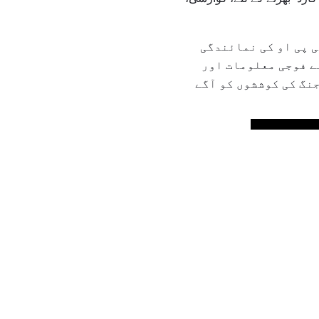
تھی پی او کی نمائندگی
ے فوجی معلومات اور
جنگ کی کوششوں کو آگے