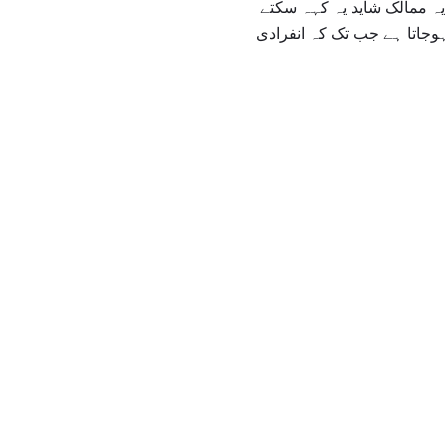
یہ ممالک شاید یہ کہہ سکتے
ہوجاتا ہے جب تک کہ انفرادی