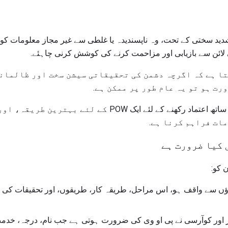
لتا ہے کہ شدید سختی کے تحت، وہ ناپسندیدہ یا غلطی سے غیر مجاز معلوما
 لائن سے بازیابی اور مزاحمت کرنے کی کوشش کرنی چاہئے.
 چلتا ہے کہ اگرچہ دشمن کی تحقیقاتی سیشن سخت اور ظالما
رت ہو تو یہ عام طور پر ممکن ہے.
ریاستہائے متحدہ، ساتھیوں کے ساتھ اعتماد رکھنے کے لئے ایک 
ات فراہم کرنا ہے.
 کیا ضرورت ہے
 کو:
ں سے واقف ہو، اس مراحل، طریقہ کار، طریقوں، اور تحقیقات کی تک
 اور کوآرسی نے پی او وی کی ضرورت ہوتی ہے جب نام، درجہ، خدمت 