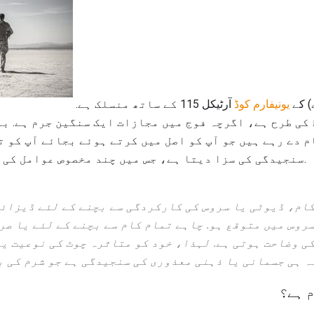
) کے
یونیفارم کوڈ
آرٹیکل 115 کے ساتھ منسلک ہے.
کی طرح ہے، اگرچہ فوج میں مجازات ایک سنگین جرم ہے. بن
م دے رہے ہیں جو آپ کو اصل میں کرتے ہوئے بجائے آپ کو ت
سنجیدگی کی سزا دیتا ہے، جس میں چند مخصوص عوامل کی بنیاد پر مختلف ہوتی ہے.
کام، ڈیوٹی یا سروس کی کارکردگی سے بچنے کے لئے ڈیزائن
سروس میں متوقع ہو. چاہے تمام کام سے بچنے کے لئے یا صر
کی وضاحت ہوتی ہے. لہذا، خود کو متاثرہ چوٹ کی نوعیت ی
ہ ہی جسمانی یا ذہنی معذوری کی سنجیدگی ہے جو شرم کی ب
 ہے؟