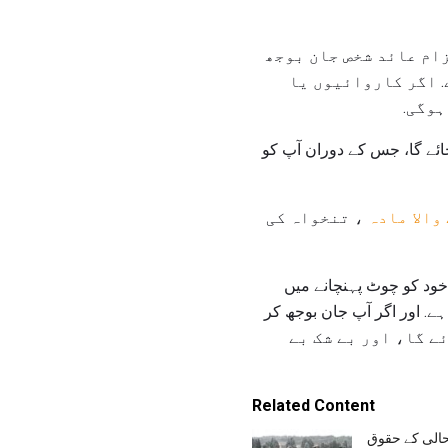
زام عائد شخص جان بوجھ
. اگر کاروائیوں یا
ہوگی.
ائے گا، جس کے دوران آپ کو
والا مادہ
، تنخواہ کی
 خود کو چوٹ پہنچانے میں
ہے. اور اگر آپ جان بوجھ کر
آپ کو 10 سال تک محدود رکھا جائے گا، اور بے شک بے
Related Content
الی کے حقوق