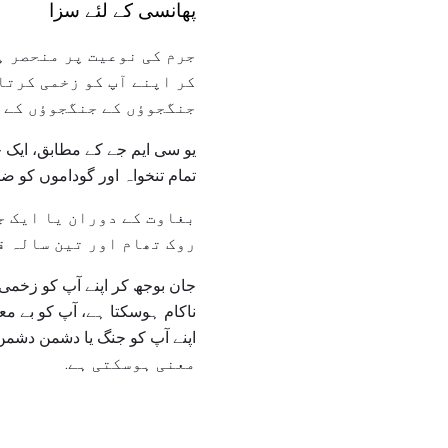
پھانسی کے لئے سزا
جرم کی نوعیت پر منحصر ہ
کر اپنے آپ کو زخمی کرتا
جنگجوؤں کے جنگجوؤں کے د
یو سی ایم جے کے مطابق، ایک 
تمام تنخواہ اور گوداموں کو ضائ
بغاوت کے دوران یا ایک 
روک تھام اور تین سالہ ق
جان بوجھ کر اپنے آپ کو زخمی ک
ناکام ہوسکتا ہے، آپ کو بے مع
معنی ہوسکتی ہے.