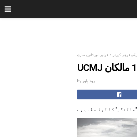
یکی فوجی کیریئر
قوانین اور قانون سازی
by روڈ پاور
مالنگر" کا کیا مطلب ہے