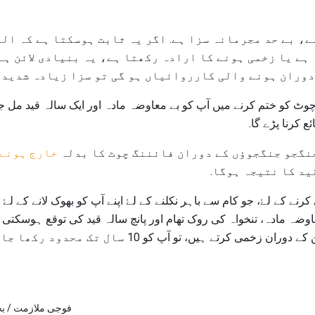
ے، بے حد مجرمانہ سزا ہے. اگر یہ ثابت ہوسکتا ہے کہ ال
 ہے یا زخمی ہونے کا ارادہ رکھتا ہے، یہ بنیادی لائن ہے
وران ہونے والی کارروائیاں ہو گی تو سزا زیادہ شدید 
چوٹ کو ختم کرنے میں آپ کو بے معاوضہ مادہ اور ایک سالہ قید مل ج
ع کرنا پڑے گا.
جنگجو جنگجوؤں کے دوران فائننگ چوٹ کا بدلہ
خارج ہونے 
ید کا نتیجہ ہوگا.
رنے کے لۓ، جو کام سے باہر نکلنے کے لۓ اپنے آپ کو بھوک لانے کے لۓ
اوضہ مادہ، تنخواہ کی روک تھام اور پانچ سالہ قید کی توقع ہوسکتی 
اپنے آپ کو جنگ یا دشمن دشمن کے دوران زخمی کرتے ہیں، تو 
فوجی ملازمت / بح