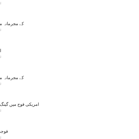
ا
UCMJ کے مجرمانہ
ا
OL
ا
UCMJ کے مجرمانہ
ا
امریکی فوج میں گین
ا
فوجی
ا