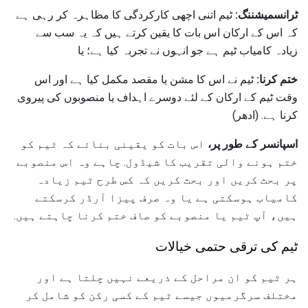
ٹرانسمیشننگ:
ٹیم اتنی اچھی کارکردگی کا مظاہرہ کر رہی ہے
کہ اس کے ارکان اس بات کا یقین کرتے ہیں کہ یہ سب سے
زیادہ کامیاب ٹیم ہے جو انہوں نے تجربہ کیا ہے؛ یا
ختم کرنا:
ٹیم نے اس کا مشن یا مقصد مکمل کیا ہے اور اس
وقت ٹیم کے ارکان کے لئے دوسرے اہداف یا منصوبوں کی پیروی
کرنا ہے. (ادھر)
اسپانسر کے طور پر،
اس بات کو یقینی بنائے کہ ٹیم کو
ختم ہونے والی تقریب کا شیڈول. چاہے وہ اس منصوبے
پر بحث کریں اور بحث کریں کہ کس طرح ٹیم زیادہ
کامیاب ہوسکتی ہے یا وہ صرف پیزا آرڈر کرسکتے
ہیں، آپ ٹیم یا منصوبے کو صاف ختم کرنا چاہتے ہیں.
ٹیم کی ترقی حتمی خیالات
ہر ٹیم کو ان مراحل کے ذریعے نہیں چلتا ہے اور
مختلف سرگرمیوں جیسے ٹیم کے کسی رکن کو شامل کر