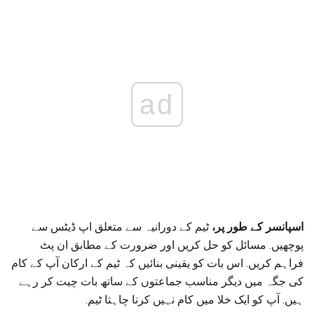
ad
اسپانسر کے طور پر،
ٹیم کے دورانیہ سے متعلق اپ ڈیٹس سے
پوچھیں. مسائل کو حل کریں اور ضرورت کے مطابق ان پٹ
فراہم کریں. اس بات کو یقینی بنائیں کہ ٹیم کے ارکان آپ کے کام
کی جگہ میں دیگر مناسب جماعتوں کے ساتھ بات چیت کر رہے
ہیں. آپ کو ایک خلا میں کام نہیں کرنا چاہتا ٹیم.