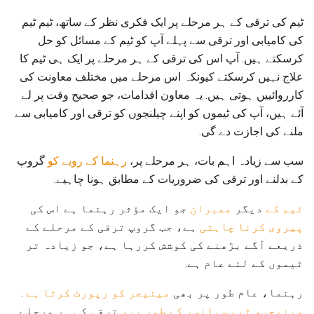
ٹیم کی ترقی کے ہر مرحلے پر ایک فکری نظر کے ساتھ، ٹیم ٹیم
کی کامیابی اور ترقی سے پہلے آپ کو ٹیم کے مسائل کو حل
کرسکتے ہیں. آپ اس کی ترقی کے ہر مرحلے پر ایک ہی ٹیم کا
علاج نہیں کرسکتے کیونکہ اس مرحلے میں مختلف معاونت کی
کارروائییں ہوتی ہیں. یہ معاون اقدامات، جو صحیح وقت پر لے
آئے ہیں، آپ کی ٹیموں کو اپنے چیلنجوں کو ترقی اور کامیابی سے
ملنے کی اجازت دے گی.
سب سے زیادہ اہم بات، ہر مرحلے پر،
رہنما کے رویے کو
گروپ
کے بدلنے اور ترقی کی ضروریات کے مطابق ہونا چاہیے.
ٹیم کے
دیگر
ممبران
جو ایک مؤثر رہنما ہے اس کی
پیروی کرنا چاہتی
ہے، جب گروپ ترقی کے مرحلے کے
ذریعے آگے بڑھنے کی کوشش کررہا ہے، جو زیادہ تر
ٹیموں کے لئے عام ہے.
رہنما، عام طور پر بھی
مینیجر کو رپورٹ کرتا ہے
.
مینیجر، ٹیم سپانسر کے طور پر،
ترقی کی ہر مرحلے