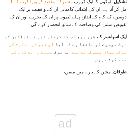
تشکیل:
لوگوں کا ایک گروپ
مشترکہ مقصد کو پورا کرنے کے لئے
مل کر آتا ہے. ان کی ابتدائی کامیابی ان کے واقفیت پر ایک
دوسرے کے کام کے انداز، پہلے ٹیموں پر ان کے تجربے، اور ان کے
تفویض مشن کی وضاحت کے ساتھ انحصار کرے گی.
ایک اسپانسر کے
طور پر، آپ کا کردار ٹیم کے اراکین کو
ایک دوسرے کو جاننا ہے کہ آیا
آپ ٹیم کی عمارت کی
سرگرمیاں پیش کرتے ہیں
یا صرف
سننے والے کان کی
مدد کرتے ہیں.
طوفان:
مشن کے بارے میں متفق،
ad