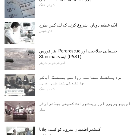
کیریئر پلاننگ
ایک عظیم دوبارہ شروع کرنے کے لئے کس طرح
انٹرنشپس
ایئر فورس Pararescue جسمانی صلاحیت اور
Stamina ٹیسٹ (PAST)
امریکی فوجی کیریئر
خود پبلشنگ بمقابلہ روایتی پبلشنگ: آپ کو
جاننے کی کیا ضرورت ہے
کتاب پبلشنگ
اوہیو پرچون اور ریسٹورانٹ کمپنی ہیڈکوارٹر
سیلز
کسٹمر اطمینان سروے کو کیسے چلانا