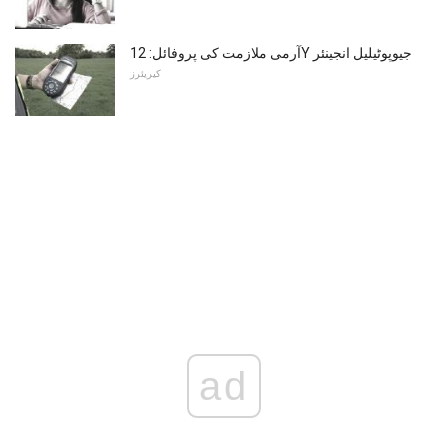
آرمی ملازمت کی پروفائل: 12Y جیوپوٹیلیل انجینئر
کیریئرز
ad