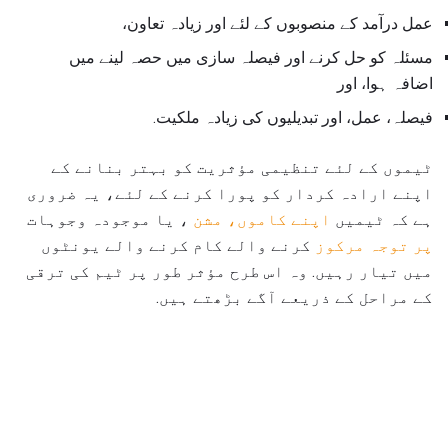
عمل درآمد کے منصوبوں کے لئے اور زیادہ تعاون،
مسئلہ کو حل کرنے اور فیصلہ سازی میں حصہ لینے میں
اضافہ ہوا، اور
فیصلہ، عمل، اور تبدیلیوں کی زیادہ ملکیت.
ٹیموں کے لئے تنظیمی مؤثریت کو بہتر بنانے کے
اپنے ارادہ کردار کو پورا کرنے کے لئے، یہ ضروری
ہے کہ ٹیمیں
اپنے کاموں، مشن
، یا موجودہ وجوہات
پر توجہ مرکوز
کرنے والے کام کرنے والے یونٹوں
میں تیار رہیں. وہ اس طرح مؤثر طور پر ٹیم کی ترقی
کے مراحل کے ذریعے آگے بڑھتے ہیں.