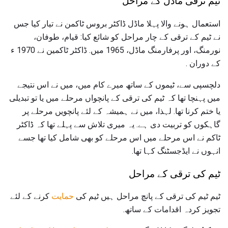
ٹیم ترقی ماڈل کے مراحل
استعمال ہونے والا پہلا ماڈل ڈاکٹر بروس ٹاکمن نے تیار کیا جس
نے ٹیم کے ترقی کے چار مراحل کو شائع کیا: قیام، طوفان،
نورمنگ، اور پرفارمنگ ماڈل، 1965 میں. ڈاکٹر ٹاکمین نے 1970 ء
کے دوران .
دلچسپی سے، ٹیموں کے ساتھ میرے کام میں، میں نے اس نتیجے
میں پہنچا تھا کہ ٹیم کی ترقی کے پانچواں مرحلے میں یا تو تبدیلی
یا ختم کرنا تھا. لہذا، میں نے ہمیشہ کے لئے پانچویں مرحلے پر
گاہکوں کو تربیت دی ہے. یہ میری تلاش سے پہلے تھا کہ ڈاکٹر
ٹاکم نے اس مرحلے میں اس مرحلے کو بھی شامل کیا تھا جسے
انہوں نے ایڈجسٹنگ کہا تھا.
ٹیم کی ترقی کے مراحل
ٹیم ٹیم کی ترقی کے پانچ مراحل ہیں ٹیم کی
حمایت
کرنے کے لئے
تجویز کردہ اقدامات کے ساتھ.