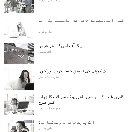
مینجمنٹ اور قیادت
کیوں ایک وقفے ملازم فوائد ایڈمنسٹریٹر اہم
ہے
ملازم فوائد
بینک آف امریکہ انٹرنشپس
انٹرنشپس
ایک کمپنی کی تحقیق کیسے کریں اور کیوں
ملازمت کی تلاش
کام پر غصہ کے بارے میں انٹرویو کے سوالات کا جواب
کس طرح
ملازمت کے انٹرویو
ایک پارٹ ٹائم ملازمت کیا ہے؟
انسانی وسائل