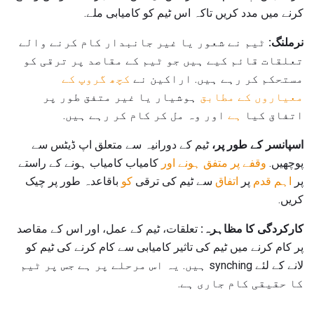
کرنے میں مدد کریں تاکہ اس ٹیم کو کامیابی ملے.
نرملنگ:
ٹیم نے شعور یا غیر جانبدار کام کرنے والے
تعلقات قائم کیے ہیں جو ٹیم کے مقاصد پر ترقی کو
مستحکم کر رہے ہیں. اراکین نے
کچھ گروپ کے
معیاروں کے مطابق
ہوشیار یا غیر متفق طور پر
اتفاق کیا
ہے
اور وہ مل کر کام کر رہے ہیں.
اسپانسر کے طور پر،
ٹیم کے دورانیہ سے متعلق اپ ڈیٹس سے
پوچھیں.
وقفے پر متفق ہونے اور
کامیاب کامیاب ہونے کے راستے
پر
اہم قدم
پر
اتفاق
سے ٹیم کی ترقی
کو
باقاعدہ طور پر چیک
کریں.
کارکردگی کا مظاہرہ:
تعلقات، ٹیم کے عمل، اور اس کے مقاصد
پر کام کرنے میں ٹیم کی تاثیر کامیابی سے کام کرنے کی ٹیم کو
لانے کے لئے synching ہیں. یہ اس مرحلے پر ہے جس پر ٹیم
کا حقیقی کام جاری ہے.