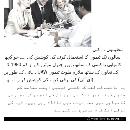
تنظیموں نے کئی
سالوں تک ٹیموں کا استعمال کرنے کی کوشش کی ہے جو کچھ
کامیابی یا کسی کے ساتھ نہیں. جنرل موٹرز کم از کم 1980 کے
دہائی کے طور پر UAW کے تعاون کے ساتھ ملازم ملوث ٹیموں
(ای آئی) کی ترقی کرنے کی کوشش کر رہے تھے.
یہ جاننے کے لئے کہ کتنی ٹیمیں اپنے مقاصد کو
حاصل کرنے میں ناکامی اور ان کی تنظیم کی مجموعی
کامیابی میں حصہ لینے میں ناکام رہی ہیں، ٹیم کی
ترقی ایک گرم موضوع بن گئی ہے.