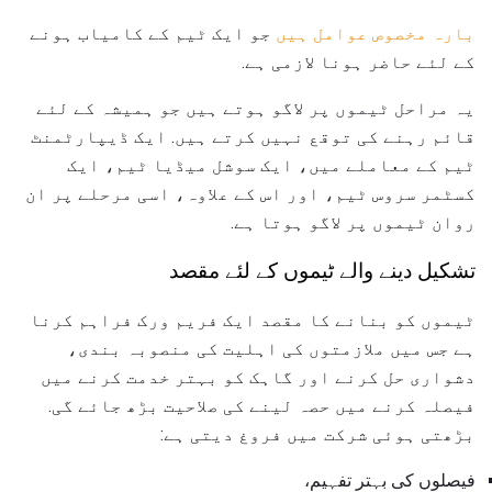
بارہ مخصوص عوامل ہیں
جو ایک ٹیم کے کامیاب ہونے
کے لئے حاضر ہونا لازمی ہے.
یہ مراحل ٹیموں پر لاگو ہوتے ہیں جو ہمیشہ کے لئے
قائم رہنے کی توقع نہیں کرتے ہیں. ایک ڈیپارٹمنٹ
ٹیم کے معاملے میں، ایک سوشل میڈیا ٹیم، ایک
کسٹمر سروس ٹیم، اور اس کے علاوہ، اسی مرحلے پر ان
روان ٹیموں پر لاگو ہوتا ہے.
تشکیل دینے والے ٹیموں کے لئے مقصد
ٹیموں کو بنانے کا مقصد ایک فریم ورک فراہم کرنا
ہے جس میں ملازمتوں کی اہلیت کی منصوبہ بندی،
دشواری حل کرنے اور گاہک کو بہتر خدمت کرنے میں
فیصلہ کرنے میں حصہ لینے کی صلاحیت بڑھ جائے گی.
بڑھتی ہوئی شرکت میں فروغ دیتی ہے:
فیصلوں کی بہتر تفہیم،