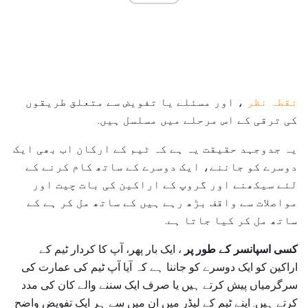
نقطہ نظر
، اور مسئلے یا تفویض سے متعلق طریقوں
کی ترقی کے اس مرحلے میں مسلسل ہیں.
یہ جدوجہد حقیقت یہ ہے کہ ٹیم کے ارکان اب بھی ایک
دوسرے کو جاننے، ایک دوسرے کے ساتھ کام کرنے کے
لئے سیکھنے اور گروپ کے اراکین کی بات چیت اور
مواصلات سے واقف بڑھ رہے ہیں کے ساتھ مل کر ہے کے
ساتھ مل کر کیا جاتا ہے.
کسی اسپانسر کے طور پر
، ایک بار پھر، آپ کا کردار ٹیم کے
اراکین کو ایک دوسرے کو جاننا ہے کہ آیا آپ ٹیم کی عمارت کی
سرگرمیاں پیش کرتے ہیں یا صرف ایک سننے والے کان کی مدد
کرتے ہیں. اپنے ٹیم کے لیڈر میں ان میں سے ہر ایک تفویض واضح