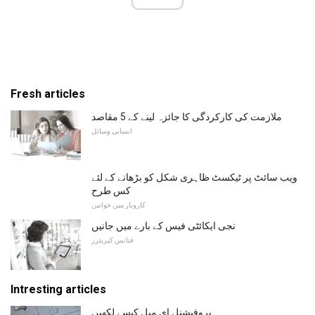
Fresh articles
ملازمت کی کارکردگی کا جائزہ لینے کے 5 مقاصد
انسانی وسائل
ویب سائٹ پر ٹیکسٹ ظاہری شکل کو بڑھانے کے لئے
کس طرح
کاروبار میں خواتین
نجی ایکائٹی فیس کے بارے میں جانیں
فنانس کیریئرز
Intresting articles
پروفیشنل ای میل کیسے لکھیں