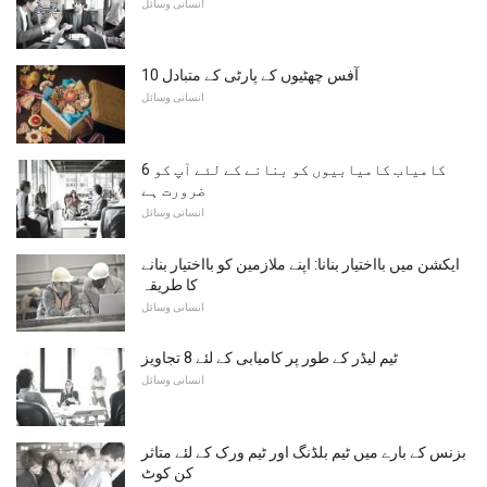
انسانی وسائل
آفس چھٹیوں کے پارٹی کے متبادل 10
انسانی وسائل
6 کامیاب کامیابیوں کو بنانے کے لئے آپ کو
ضرورت ہے
انسانی وسائل
ایکشن میں بااختيار بنانا: اپنے ملازمين کو بااختيار بنانے
کا طریقہ
انسانی وسائل
ٹیم لیڈر کے طور پر کامیابی کے لئے 8 تجاویز
انسانی وسائل
بزنس کے بارے میں ٹیم بلڈنگ اور ٹیم ورک کے لئے متاثر
کن کوٹ