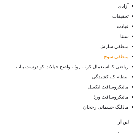
آزادی
تحقیقات
قیادت
سننا
منطقی سازش
منطقی سوچ
ریاضی کا استعمال کرتے ہوئے واضح خیالات کو درست بنانے
انتظام کے کشیدگی
مائیکروسافٹ ایکسل
مائیکروسافٹ ورڈ
ماڈلنگ جسمانی رجحان
این آر