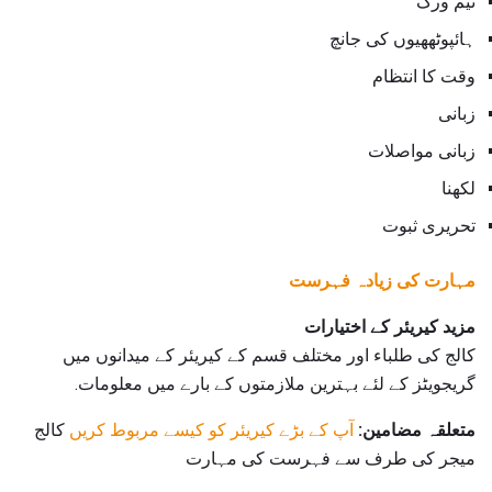
ٹیم ورک
ہائپوٹھھیوں کی جانچ
وقت کا انتظام
زبانی
زبانی مواصلات
لکھنا
تحریری ثبوت
مہارت کی زیادہ فہرست
مزید کیریئر کے اختیارات
کالج کی طلباء اور مختلف قسم کے کیریئر کے میدانوں میں
گریجویٹز کے لئے بہترین ملازمتوں کے بارے میں معلومات.
متعلقہ مضامین:
آپ کے بڑے کیریئر کو کیسے مربوط کریں
کالج
میجر کی طرف سے فہرست کی مہارت