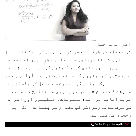
اگر آپ ہر چیز
کی تعداد کی طرف سے فخر کر رہے ہیں تو ایک قابل عمل
اہم کے لئے ریاضی سے زیادہ نظر نہیں آتے. سب سے
اوپر درجہ بندی کی ملازمتوں کی زیادہ سے زیادہ
فہرستوں کیریئروں کے ساتھ بہت زیادہ آبادی ہے جو
ایک ریاضی کی اہمیت سے حاصل کی جاسکتی ہے.
معیشت کے تمام شعبوں میں تیزی سے نتائج کے ساتھ
مزید اضافہ ہوا ہے؛ مصنوعات، تنظیموں اور افراد
کی طرف سے کارکردگی کی مقدار کی پیمائش ایک اہم
رجحان بن گیا ہے.