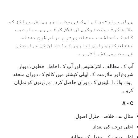
یہاں مہارتوں کی ایک فہرست ہے جو ریاضی مراکز کو
ملازم کرتے وقت نوکریاں تلاش کرتے ہیں. مہارت سے
کام کے لحاظ سے مختلف ہوتی ہے، اس طرح مختلف
مختلف کاروباری اداروں کے لئے ان کی مہارت کی
فہرست بھی نظر آتی ہے.
آپ کے مطالعہ، انٹرنشپس اور آپ کے احاطہ خطوں، دوبارہ
شروع اور ملازمت کے ایپلی کیشنز میں کالج کے دوران منعقد
ہونے والے اہلیتوں کے دوران حاصل کردہ مہارتوں کو نمایاں
کریں.
A - C
مثال سے خلاصہ جنرل اصول
اعلی درجے کی تعداد
اعلی درجے کی مقدار کے مطابق