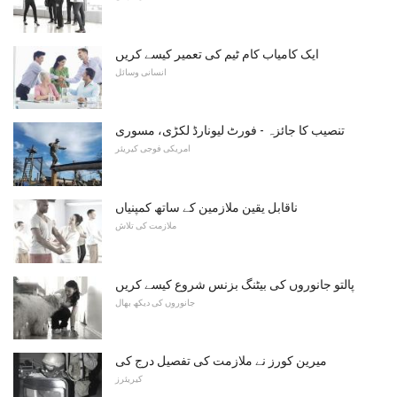
ایک کامیاب کام ٹیم کی تعمیر کیسے کریں
انسانی وسائل
تنصیب کا جائزہ - فورٹ لیونارڈ لکڑی، مسوری
امریکی فوجی کیریئر
ناقابل یقین ملازمین کے ساتھ کمپنیاں
ملازمت کی تلاش
پالتو جانوروں کی بیٹنگ بزنس شروع کیسے کریں
جانوروں کی دیکھ بھال
میرین کورز نے ملازمت کی تفصیل درج کی
کیریئرز