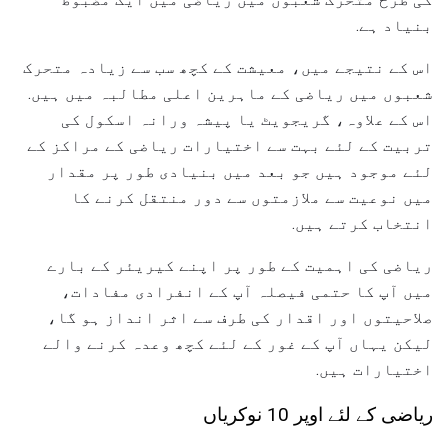
بنیاد ہے.
اس کے نتیجے میں، معیشت کے کچھ سب سے زیادہ متحرک
شعبوں میں ریاضی کے ماہرین اعلی مطالبہ میں ہیں.
اس کے علاوہ، گریجویٹ یا پیشہ ورانہ اسکول کی
تربیت کے لئے بہت سے اختیارات ریاضی کے مراکز کے
لئے موجود ہیں جو بعد میں بنیادی طور پر مقدار
میں نوعیت سے ملازمتوں سے دور منتقل کرنے کا
انتخاب کرتے ہیں.
ریاضی کی اہمیت کے طور پر اپنے کیریئر کے بارے
میں آپ کا حتمی فیصلہ آپ کے انفرادی مفادات،
صلاحیتوں اور اقدار کی طرف سے اثر انداز ہو گا،
لیکن یہاں آپ کے غور کے لئے کچھ وعدہ کرنے والے
اختیارات ہیں.
ریاضی کے لئے اوپر 10 نوکریاں