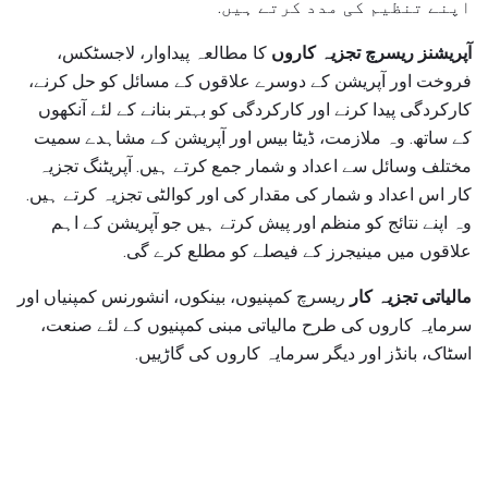
اپنے تنظیم کی مدد کرتے ہیں.
آپریشنز ریسرچ تجزیہ کاروں
کا مطالعہ پیداوار، لاجسٹکس،
فروخت اور آپریشن کے دوسرے علاقوں کے مسائل کو حل کرنے،
کارکردگی پیدا کرنے اور کارکردگی کو بہتر بنانے کے لئے آنکھوں
کے ساتھ. وہ ملازمت، ڈیٹا بیس اور آپریشن کے مشاہدے سمیت
مختلف وسائل سے اعداد و شمار جمع کرتے ہیں. آپریٹنگ تجزیہ
کار اس اعداد و شمار کی مقدار کی اور کوالٹی تجزیہ کرتے ہیں.
وہ اپنے نتائج کو منظم اور پیش کرتے ہیں جو آپریشن کے اہم
علاقوں میں مینیجرز کے فیصلے کو مطلع کرے گی.
مالیاتی تجزیہ کار
ریسرچ کمپنیوں، بینکوں، انشورنس کمپنیاں اور
سرمایہ کاروں کی طرح مالیاتی مبنی کمپنیوں کے لئے صنعت،
اسٹاک، بانڈز اور دیگر سرمایہ کاروں کی گاڑییں.