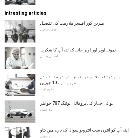
Intresting articles
میرین کور آفیسر ملازمت کی تفصیل
فوجی شاخیں
نمونے اوپر اور اوپر جانے کے لئے آپ کا شکریہ
انسانی وسائل
مارکیٹنگ ملازم فوائد جب آپ کو جاننے کی
ضرورت ہے 10 چیزیں
ملازم فوائد
ہوائی جہاز کی پروفائل: بوئنگ 787 خوابلر
ایوی ایشن
اپنے آپ کو انٹرن شپ انٹرویو سوال کے بارے میں بتاو
انٹرنشپس