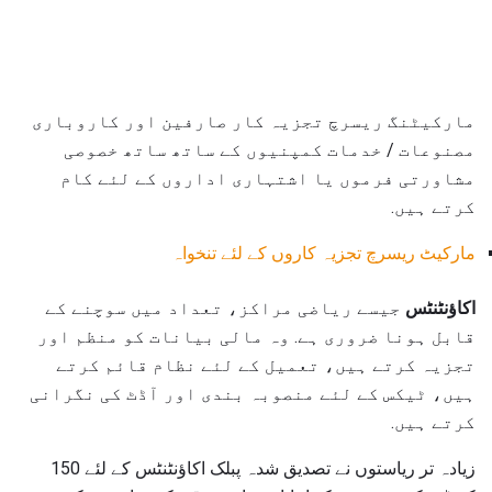
مارکیٹنگ ریسرچ تجزیہ کار صارفین اور کاروباری
مصنوعات / خدمات کمپنیوں کے ساتھ ساتھ خصوصی
مشاورتی فرموں یا اشتہاری اداروں کے لئے کام
کرتے ہیں.
مارکیٹ ریسرچ تجزیہ کاروں کے لئے تنخواہ
اکاؤنٹنٹس
جیسے ریاضی مراکز، تعداد میں سوچنے کے
قابل ہونا ضروری ہے. وہ مالی بیانات کو منظم اور
تجزیہ کرتے ہیں، تعمیل کے لئے نظام قائم کرتے
ہیں، ٹیکس کے لئے منصوبہ بندی اور آڈٹ کی نگرانی
کرتے ہیں.
زیادہ تر ریاستوں نے تصدیق شدہ پبلک اکاؤنٹنٹس کے لئے 150