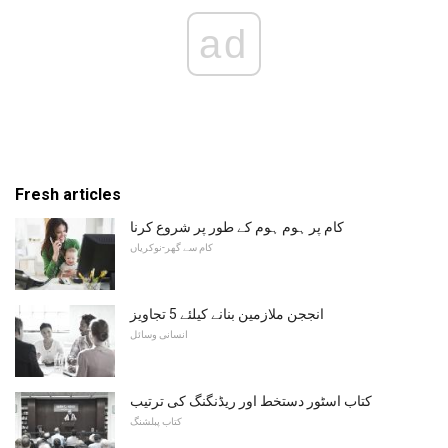
ad
Fresh articles
کام پر ہوم ہوم کے طور پر شروع کرنا
کام سے گھر-نوکریاں
انججن ملازمین بنانے کیلئے 5 تجاویز
انسانی وسائل
کتاب اسٹور دستخط اور ریڈنگنگ کی ترتیب
کتاب پبلشنگ