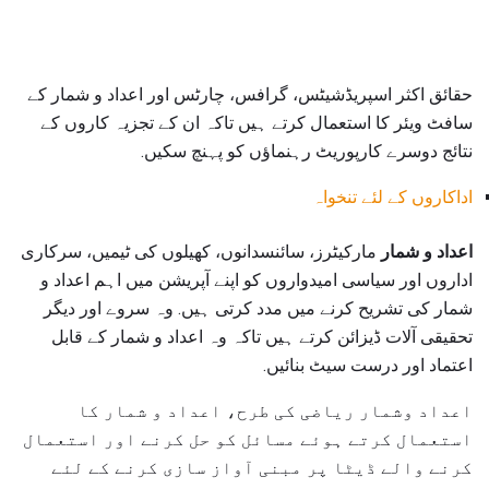
حقائق اکثر اسپریڈشیٹس، گرافس، چارٹس اور اعداد و شمار کے
سافٹ ویئر کا استعمال کرتے ہیں تاکہ ان کے تجزیہ کاروں کے
نتائج دوسرے کارپوریٹ رہنماؤں کو پہنچ سکیں.
اداکاروں کے لئے تنخواہ
اعداد و شمار
مارکیٹرز، سائنسدانوں، کھیلوں کی ٹیمیں، سرکاری
اداروں اور سیاسی امیدواروں کو اپنے آپریشن میں اہم اعداد و
شمار کی تشریح کرنے میں مدد کرتی ہیں. وہ سروے اور دیگر
تحقیقی آلات ڈیزائن کرتے ہیں تاکہ وہ اعداد و شمار کے قابل
اعتماد اور درست سیٹ بنائیں.
اعداد وشمار ریاضی کی طرح، اعداد و شمار کا
استعمال کرتے ہوئے مسائل کو حل کرنے اور استعمال
کرنے والے ڈیٹا پر مبنی آواز سازی کرنے کے لئے