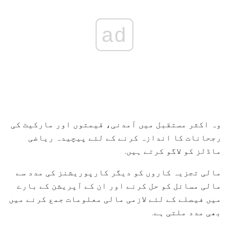
ad
وہ اکثر مستقبل میں آمدنی، قیمتوں اور مارکیٹ کی
رجحانات کا اندازہ کرنے کے لئے پیچیدہ ریاضی
ماڈلز کو لاگو کرتے ہیں.
مالی تجزیہ کاروں کو دیگر کارپوریشنز کی مدد سے
مالی مسائل کو حل کرنے اور ان کے آپریشن کے بارے
میں فیصلے کے لئے لازمی مالی معلومات جمع کرنے میں
بھی مدد ملتی ہے.