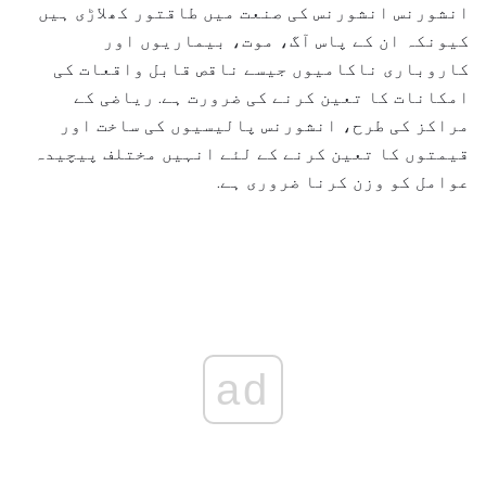
انشورنس انشورنس کی صنعت میں طاقتور کھلاڑی ہیں
کیونکہ ان کے پاس آگ، موت، بیماریوں اور
کاروباری ناکامیوں جیسے ناقص قابل واقعات کی
امکانات کا تعین کرنے کی ضرورت ہے. ریاضی کے
مراکز کی طرح، انشورنس پالیسیوں کی ساخت اور
قیمتوں کا تعین کرنے کے لئے انہیں مختلف پیچیدہ
عوامل کو وزن کرنا ضروری ہے.
ad