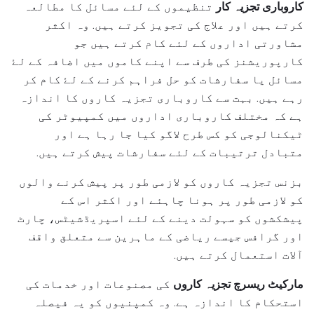
کاروباری تجزیہ کار
تنظیموں کے لئے مسائل کا مطالعہ
کرتے ہیں اور علاج کی تجویز کرتے ہیں. وہ اکثر
مشاورتی اداروں کے لئے کام کرتے ہیں جو
کارپوریشنز کی طرف سے اپنے کاموں میں اضافہ کے لۓ
مسائل یا سفارشات کو حل فراہم کرنے کے لۓ کام کر
رہے ہیں. بہت سے کاروباری تجزیہ کاروں کا اندازہ
ہے کہ مختلف کاروباری اداروں میں کمپیوٹر کی
ٹیکنالوجی کو کس طرح لاگو کیا جا رہا ہے اور
متبادل ترتیبات کے لئے سفارشات پیش کرتے ہیں.
بزنس تجزیہ کاروں کو لازمی طور پر پیش کرنے والوں
کو لازمی طور پر ہونا چاہئے اور اکثر اس کے
پیشکشوں کو سہولت دینے کے لئے اسپریڈشیٹس، چارٹ
اور گرافس جیسے ریاضی کے ماہرین سے متعلق واقف
آلات استعمال کرتے ہیں.
مارکیٹ ریسرچ تجزیہ کاروں
کی مصنوعات اور خدمات کی
استحکام کا اندازہ ہے. وہ کمپنیوں کو یہ فیصلہ