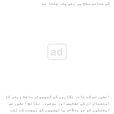
کی مناسب سطح پر بھی پتہ چلتا ہے.
ad
انشورنس کے نامہ نگاروں کو کمپیوٹر سافٹ ویئر کا
استعمال ان کی تشخیص اور موجودہ نتائج انشورنس
ایجنٹوں کو جو بالآخر پالیسیوں کو بیچنے کے لئے