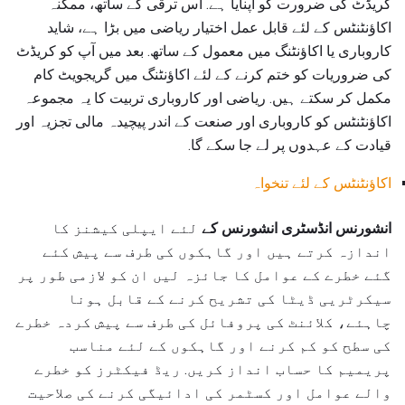
کریڈٹ کی ضرورت کو اپنایا ہے. اس ترقی کے ساتھ، ممکنہ
اکاؤنٹنٹس کے لئے قابل عمل اختیار ریاضی میں بڑا ہے، شاید
کاروباری یا اکاؤنٹنگ میں معمول کے ساتھ. بعد میں آپ کو کریڈٹ
کی ضروریات کو ختم کرنے کے لئے اکاؤنٹنگ میں گریجویٹ کام
مکمل کر سکتے ہیں. ریاضی اور کاروباری تربیت کا یہ مجموعہ
اکاؤنٹنٹس کو کاروباری اور صنعت کے اندر پیچیدہ مالی تجزیہ اور
قیادت کے عہدوں پر لے جا سکے گا.
اکاؤنٹنٹس کے لئے تنخواہ
انشورنس انڈسٹری انشورنس کے
لئے ایپلی کیشنز کا
اندازہ کرتے ہیں اور گاہکوں کی طرف سے پیش کئے
گئے خطرے کے عوامل کا جائزہ لیں ان کو لازمی طور پر
سیکرٹریی ڈیٹا کی تشریح کرنے کے قابل ہونا
چاہئے، کلائنٹ کی پروفائل کی طرف سے پیش کردہ خطرے
کی سطح کو کم کرنے اور گاہکوں کے لئے مناسب
پریمیم کا حساب انداز کریں. ریڈ فیکٹرز کو خطرے
والے عوامل اور کسٹمر کی ادائیگی کرنے کی صلاحیت