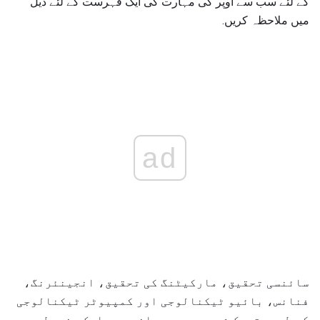
کے لئے سب سے اوپر کی مہارت کی ایک فہرست کے لئے ذیل
میں ملاحظہ کریں.
ad
سائنسی تحقیق، مارکیٹنگ کی تحقیق، انجینئرنگ،
فنانس، بائیو ٹیکنالوجی اور کمپیوٹر ٹیکنالوجی
کی طرح متحرک شعبوں میں ریاضی میں ایک مضبوط