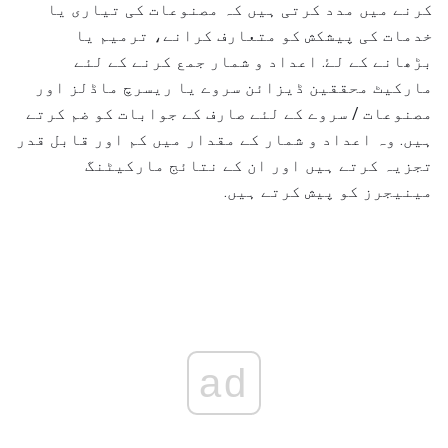
کرنے میں مدد کرتی ہیں کہ مصنوعات کی تیاری یا
خدمات کی پیشکش کو متعارف کرانے، ترمیم یا
بڑھانے کے لۓ. اعداد و شمار جمع کرنے کے لئے
مارکیٹ محققین ڈیزائن سروے یا ریسرچ ماڈلز اور
مصنوعات / سروے کے لئے صارف کے جوابات کو ضم کرتے
ہیں. وہ اعداد و شمار کے مقدار میں کم اور قابل قدر
تجزیہ کرتے ہیں اور ان کے نتائج مارکیٹنگ
مینیجرز کو پیش کرتے ہیں.
ad