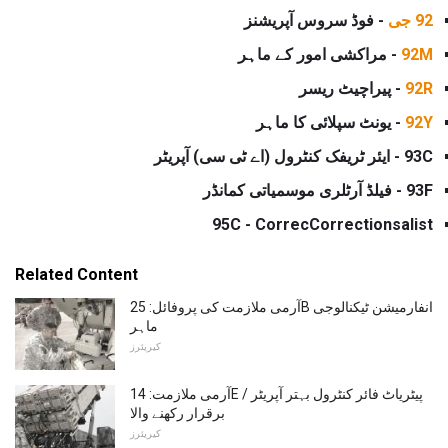
92 جی
- فوڈ سروس آپریشنز
92M
- مراکشی امور کے ماہر
92R
- پیراچیٹ ریسر
92Y
- یونٹ سپلائی کا ماہر
93C - ایئر ٹریفک کنٹرول (اے ٹی سی) آپریٹر
93F - فیلڈ آرٹلری موسمیاتی کمانڈر
95C - CorrecCorrectionsalist
Related Content
آرمی ملازمت کی پروفائل: 25B انفارمیشن ٹیکنالوجی
ماہر
کیریئرز
آرمی ملازمت: 14E پیٹریاٹ فائر کنٹرول بہتر آپریٹر /
برقرار رکھنے والا
کیریئرز