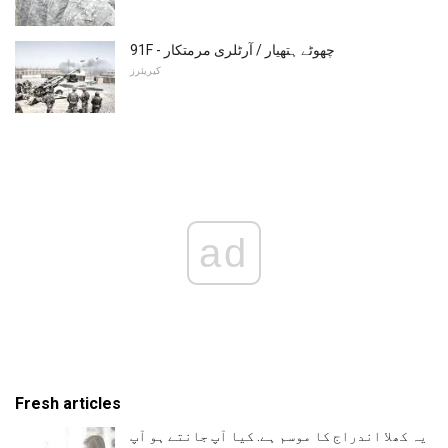
91F - چھوٹے ہتھیار / آرٹلری مرمتکار
کیریئرز
ad
Fresh articles
یہ کھلا اندراج کا موسم ہے. کیا آپ جانتے ہو آپ