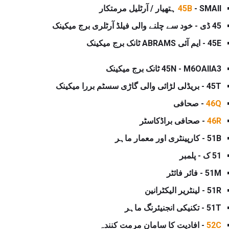
- SMAII ہتھیار / آرٹلیل مرمتکار
45B
45 ڈی - خود سے چلنے والی فیلڈ آرٹلری برج میکینک
45E - ایم آئی ABRAMS ٹانک برج میکینک
45N - M6OAIIA3 ٹانک برج میکینک
45T - بریڈلی لڑائی والی گاڑی سسٹم بررا میکینک
46Q
- صحافی
46R
- صحافی براڈکاسٹر
51B - کارپینٹری اور معمار ماہر
51 ک - پلمبر
51M - فائر فائٹر
51R - لینٹریر الیکٹرانین
51T - تکنیکی انجنیئرنگ ماہر
52C
- افادیت کا سامان مرمت کنندہ