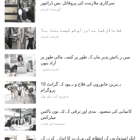
سرکاری ملازمت کی پروفائل: بس ڈرائیور
گورنمنٹ کیریئر
فٹ ماڈل کیا ہے اور آپ کو کیسے بننا ہے؟
تفریحی کیریئر
میں رہائش پذیر ماں کے طور پر کیسے مالی طور پر
آزاد بنوں
کیریئر مشورہ
10 بہترین جانوروں کی فلاح و بہبود کے گرانٹ
پروگرام
جانوروں کی دیکھ بھال
کامیابی کی منصوبہ بندی اور ترقی کے لئے نون باکس
میٹرکس
مینجمنٹ اور قیادت
ایک امیدواروں کے انتظام کی مہارت کا اندازہ کرنے کے