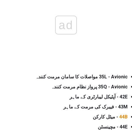
ad
35L - Avionic مواصلات کا سامان مرمت کنندہ
35Q - Avionic پرواز نظام مرمت کنندہ
42E - آپٹیکل لیبارٹری کے ماہر
43M - فیبرک کی مرمت کے ماہر
44B
- میٹل کارکن
44E - مچینسٹن