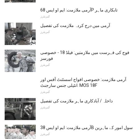
آرمی ملازمت: ایم او ایس 68P تابکاری ماہر
کیریئرز
آرمی میں درج کردہ ملازمت کی تفصیل
کیریئرز
فوج کی فہرست میں ملازمتیں: فیلڈ 18 - خصوصی
فورسز
کیریئرز
آرمی ملازمت: خصوصی افواج اسسٹنٹ آفس اور
انٹیلی جنس سارجنٹ. MOS 18F
کیریئرز
داخلہ / آبادکاری ماہر ملازمت کی تفصیل
کیریئرز
آرمی ملازمت: ایم او ایس 38B سول امور کے ماہرین
کیریئرز