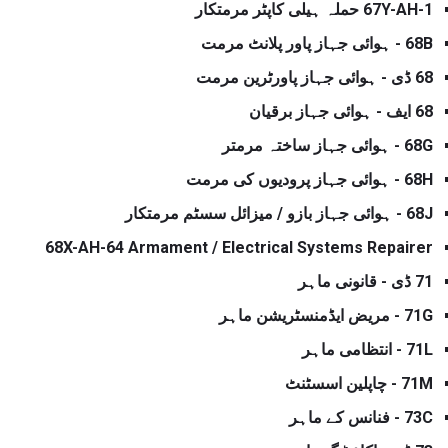
67Y-AH-1 حملہ ہیلی کاپٹر مرمتکار
68B - ہوائی جہاز پاور پلانٹ مرمت
68 ڈی - ہوائی جہاز پاورٹرین مرمت
68 ایف - ہوائی جہاز برقیان
68G - ہوائی جہاز ساختہ مرمتر
68H - ہوائی جہاز پرودیوں کی مرمت
68J - ہوائی جہاز بازو / میزائل سسٹم مرمتکار
68X-AH-64 Armament / Electrical Systems Repairer
71 ڈی - قانونی ماہر
71G - مریض ایڈمنسٹریشن ماہر
71L - انتظامی ماہر
71M - چاپلین اسسٹنٹ
73C - فنانس کے ماہر