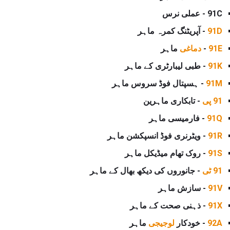
91C - عملی نرس
91D
- آپریٹنگ کمرہ ماہر
91E
-
دماغی
ماہر
91K
- طبی لیبارٹری کے ماہر
91M
- ہسپتال فوڈ سروس ماہر
91 پی
- تابکاری ماہرین
91Q
- فارمیسی ماہر
91R
- ویٹرنری فوڈ انسپکشن ماہر
91S
- روک تھام میڈیکل ماہر
91 ٹی
- جانوروں کی دیکھ بھال کے ماہر
91V
- سازش ماہر
91X
- ذہنی صحت کے ماہر
92A
- خودکار
لوجیجی
ماہر