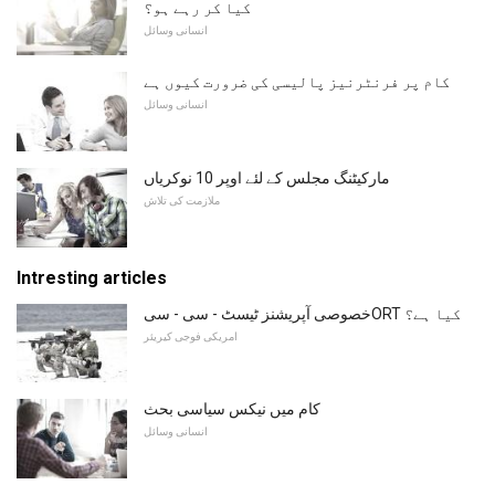
کیا کر رہے ہو؟
انسانی وسائل
کام پر فرنٹرنیز پالیسی کی ضرورت کیوں ہے
انسانی وسائل
مارکیٹنگ مجلس کے لئے اوپر 10 نوکریاں
ملازمت کی تلاش
Intresting articles
خصوصی آپریشنز ٹیسٹ - سی - سیORT کیا ہے؟
امریکی فوجی کیریئر
کام میں نیکس سیاسی بحث
انسانی وسائل