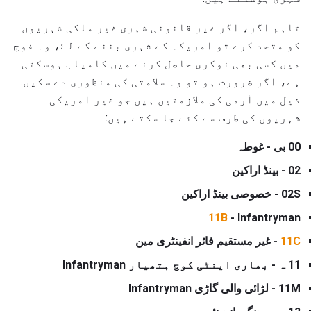
تاہم اگر، اگر غیر قانونی شہری غیر ملکی شہریوں
کو متحد کرے تو امریکہ کے شہری بننے کے لۓ، وہ فوج
میں کسی بھی نوکری حاصل کرنے میں کامیاب ہوسکتی
ہے، اگر ضرورت ہو تو وہ سلامتی کی منظوری دے سکیں.
ذیل میں آرمی کی ملازمتیں ہیں جو غیر امریکی
شہریوں کی طرف سے کئے جا سکتے ہیں:
00 بی - غوطہ
02 - بینڈ اراکین
02S - خصوصی بینڈ اراکین
11B
- Infantryman
11C
- غیر مستقیم فائر انفینٹری مین
11 ہ - بھاری اینٹی کوچ ہتھیار Infantryman
11M - لڑائی والی گاڑی Infantryman