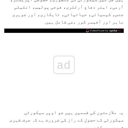
آرمی، ایئر دفاع آرٹلری، فوجی پولیس، انٹیلی
جنس، کیمیائی، حیاتیاتی، تابکاری، اور جوہری
ماہر اور آفیسر کور بھی شامل ہیں.
ad
یہ ملازمتوں کی قسمیں ہیں جو اوپر سیکورٹی
سیکورٹی کے حصول کے راز کی ضرورت ہے کہ صرف شہری
شہری ہوسکتے ہیں.