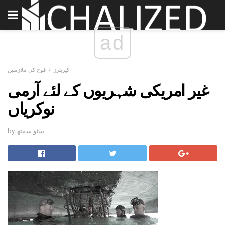
ad
کیریئرز
فوج کی ملازمتیں
غیر امریکی شہریوں کے لئے آرمی
نوکریاں
by سٹو سمتھ