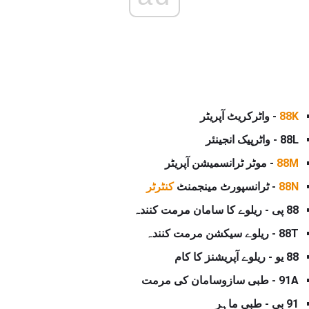
88K
- واٹرکریٹ آپریٹر
88L - واٹرپیک انجینئر
88M
- موٹر ٹرانسمیشن آپریٹر
88N
- ٹرانسپورٹ مینجمنٹ
کنٹرٹر
88 پی - ریلوے کا سامان مرمت کنندہ
88T - ریلوے سیکشن
مرمت
کنندہ
88 یو - ریلوے آپریشنز کا کام
91A - طبی سازوسامان کی مرمت
91 بی - طبی ماہر