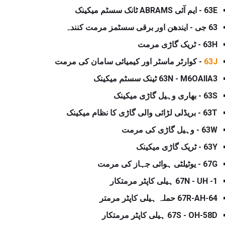
63E - ایم آئی ABRAMS ٹانک سسٹم میکینک
63 جی - ایندھن اور برقی سسٹمز مرمت کنندہ
63H - ٹریک گاڑی مرمت
63J
- کوارٹر ماسٹر اور کیمیائی سامان کی مرمت
63N - M6OAIIA3 ٹینک سسٹم میکینک
63S - بھاری وہیل گاڑی میکینک
63T - بریڈلی لڑائی والی گاڑی کا نظام میکینک
63W - وہیل گاڑی کی مرمت
63Y - ٹریک گاڑی میکینک
67G - یوٹیلٹی ہوائی جہاز کی مرمت
67N - UH -1 ہیلی کاپٹر مرمتکار
67R-AH-64 حملہ ہیلی کاپٹر مرمتر
67S - OH-58D ہیلی کاپٹر مرمتکار