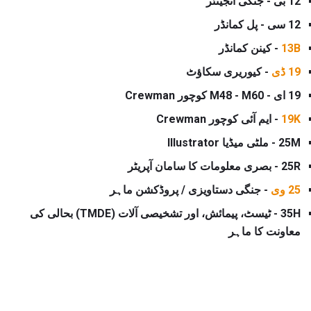
12 بی - جنگی انجینئر
12 سی - پل کمانڈر
13B
- کینن کمانڈر
19 ڈی
- کیوریری سکاؤٹ
19 ای - M48 - M60 کوچور Crewman
19K
- ایم آئی کوچور Crewman
25M - ملٹی میڈیا Illustrator
25R - بصری معلومات کا سامان آپریٹر
25 وی
- جنگی دستاویزی / پروڈکشن ماہر
35H - ٹیسٹ، پیمائش، اور تشخیصی آلات (TMDE) بحالی کی
معاونت کا ماہر