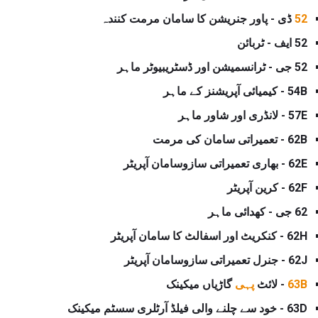
52
ڈی - پاور جنریشن کا سامان مرمت کنندہ
52 ایف - ٹربائن
52 جی - ٹرانسمیشن اور ڈسٹریبیوٹر ماہر
54B - کیمیائی آپریشنز کے ماہر
57E - لانڈری اور شاور ماہر
62B - تعمیراتی سامان کی مرمت
62E - بھاری تعمیراتی سازوسامان آپریٹر
62F - کرین آپریٹر
62 جی - کھدائی ماہر
62H - کنکریٹ اور اسفالٹ کا سامان آپریٹر
62J - جنرل تعمیراتی سازوسامان آپریٹر
63B
- لائٹ
پہی
گاڑیاں میکینک
63D - خود سے چلنے والی فیلڈ آرٹلری سسٹم میکینک