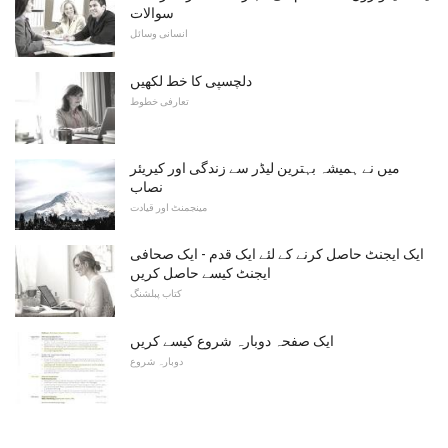
سوالات
انسانی وسائل
دلچسپی کا خط لکھیں
تعارفی خطوط
میں نے ہمیشہ بہترین لیڈر سے زندگی اور کیریئر
نصاب
مینجمنٹ اور قیادت
ایک ایجنٹ حاصل کرنے کے لئے ایک قدم - ایک صحافی
ایجنٹ کیسے حاصل کریں
کتاب پبلشنگ
ایک صفحہ دوبارہ شروع کیسے کریں
دوبارہ شروع