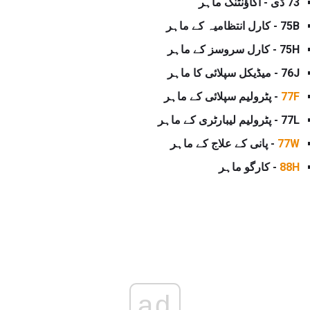
73 ڈی - اکاؤنٹنگ ماہر
75B - کارل انتظامیہ کے ماہر
75H - کارل سروسز کے ماہر
76J - میڈیکل سپلائی کا ماہر
77F
- پٹرولیم سپلائی کے ماہر
77L - پٹرولیم لیبارٹری کے ماہر
77W
- پانی کے علاج کے ماہر
88H
- کارگو ماہر
ad