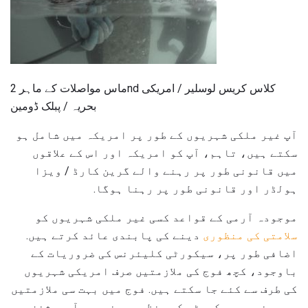
ماس مواصلات کے ماہر 2nd کلاس کریس لوسلیر / امریکی
بحریہ / پبلک ڈومین
آپ غیر ملکی شہریوں کے طور پر امریکہ میں شامل ہو
سکتے ہیں، تاہم، آپ کو امریکہ اور اس کے علاقوں
میں قانونی طور پر رہنے والے گرین کارڈ / ویزا
ہولڈر اور قانونی طور پر رہنا ہوگا.
موجودہ آرمی کے قواعد کسی غیر ملکی شہریوں کو
سلامتی کی منظوری
دینے کی پابندی عائد کرتے ہیں.
اضافی طور پر، سیکورٹی کلیئرنس کی ضروریات کے
باوجود، کچھ فوج کی ملازمتیں صرف امریکی شہریوں
کی طرف سے کئے جا سکتے ہیں. فوج میں بہت سی ملازمتیں
ہیں جن میں سیکورٹی کی منظوری، خصوصی آپریشنز،