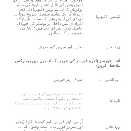
امیجریشن کی قابل اعتبار تاریخ کی تمام
نوکریاں کے لئے تیتانوس-ڈفتھریا (ٹی ڈی)
زہریلا کا ایک بنیادی سلسلہ شروع ہوتا ہے.
ٹیٹنس - ڈفتھریا
ٹی ڈی کی امیجریشن کے سابقہ ​​تاریخ کے
افراد ان میں داخلے پر بوسٹر کی خوراک
حاصل کرتے ہیں اور بعد میں ACIP کی
ضروریات کے مطابق.
زرد بخار
بحریہ اور میرین کور صرف
انتباہ فورسز (الارم فورسز کی تعریف کے لئے ذیل میں ریمارکس
ملاحظہ کریں)
ہیپاٹائٹس اے
صرف ایئر فورس
ٹائائڈائڈ ویکسین کو فورسز اور
اہلکاروں کو انتباہ علاقوں میں
ٹائیفائڈ
تعینات کرنے کے لئے انتباہ کرنے کا
انتظام کیا جاتا ہے.
آرمی، ایئر فورس، اور کوسٹ گارڈ (بحریہ
زرد بخار
اور میرین کورز نے یہ سب وصول کیا ہے،
قطع نظر "انتباہ کی حیثیت" کے بغیر).