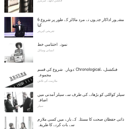
فکشن لکھنے کیریئرز
6 مشہور اداکار جنہوں نے مرد ماڈلز کے طور پر شروع
کیا
تفریحی کیریئر
نمونہ اختتامی خط
انسانی وسائل
دوبارہ شروع کی قسم: Chronological، فنکشنل،
مجموعہ
ملازمت کی تلاش
سیلز کوالٹی کو بڑھانے کی طرف سے سیلز آمدنی میں
اضافہ
سیلز
ذاتی حفظان صحت کا مسئلہ کے بارے میں کسی ملازم
سے بات کرنے کا طریقہ