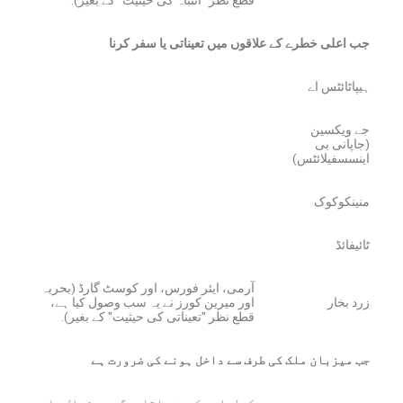
جب اعلی خطرے کے علاقوں میں تعیناتی یا سفر کرنا
ہیپاٹائٹس اے
جے ویکسین
(جاپانی بی
اینسسفیلائٹس)
منینکوکوک
ٹائیفائڈ
آرمی، ایئر فورس، اور کوسٹ گارڈ (بحریہ
زرد بخار
اور میرین کورز نے یہ سب وصول کیا ہے،
قطع نظر "تعیناتی کی حیثیت" کے بغیر).
جب میزبان ملک کی طرف سے داخل ہونے کی ضرورت ہے
کولرا ویکسین باقاعدگی سے فعال یا