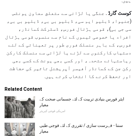
ہیں.
کوسٹ گارڈ .
جنگی یا لڑائی سے متعلق معاون یونٹس
(جنیوا، ڈبلیو ایم سی، ڈبلیو بی بی، ڈبلیو بی بی،
سی جی بی)، قومی ہڑتال فورس، ڈسٹرکٹ کمانڈر،
افراد یا خصوصی ٹیموں کے نام سے منسوب قومی ہڑتال
فورس، کے باہر منسلک فوری طور پر تعیناتی کے لئے
دستیاب کارکنوں سے لڑنے یا لڑائی سے منسلک کارکن
ریاستہائے متحدہ، اور کسی بھی یونٹ کے کسی بھی
رکن جن کے کمانڈر آفیسر آپریشنل تاثیر کی حفاظت
اور تحفظ کرنے کا انتخاب کرتے ہیں.
Related Content
ایئر فورس بنیادی تربیت کے لئے جسمانی صحت کے
معیار
امریکی فوجی کیریئر
سننا - فہرست سازی / تقرری کے لئے فوجی طبی
معیار