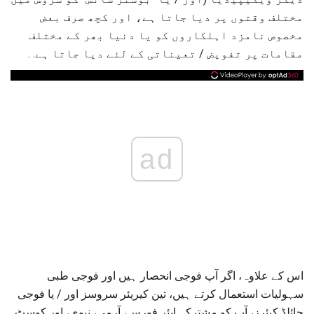
مختلف وقتوں پر دیا جاتا ہے، اور کچھ صرف بعض
مخصوص نامزد اہلکاروں کو یا دنیا بھر کے مختلف
مقامات پر تفویض / تعیناتی کے لئے دیا جاتا ہے. .
ad
اس کے علاوہ، اگر آپ فوجی انحصار ہیں اور فوجی طبی
سہولیات استعمال کرتے ہیں، تین کیریئر سروسز اور / یا فوجی
چائلڈ کیئرز، آپ کو مشترکہ ایئر فورس، آرمی، نیوی، اور کوسٹ