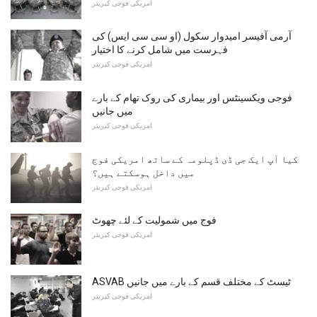
امریکی فوجی کیریئر
آرمی آفیسر امیدوار سکول (او سی سی ایس) کی
فہرست میں شامل کرنے کا اختیار
امریکی فوجی کیریئر
فوجی ویکسینٹس اور بیماری کی روک تھام کے بارے
میں جانیں
امریکی فوجی کیریئر
کیا آپ ایک جی ڈی ڈپلومہ کے ساتھ امریکی فوج
میں داخل ہوسکتے ہیں؟
امریکی فوجی کیریئر
فوج میں شمولیت کے لئے چھوٹ
امریکی فوجی کیریئر
ASVAB ٹیسٹ کے مختلف قسم کے بارے میں جانیں
امریکی فوجی کیریئر