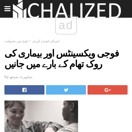
ad
امریکی فوجی کیریئر
فوج میں شمولیت
فوجی ویکسینٹس اور بیماری کی
روک تھام کے بارے میں جانیں
by سٹیورٹ سمتھ