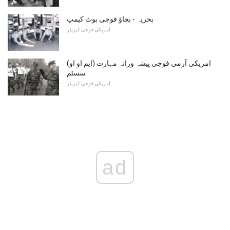
بحریہ - بچاؤ فوجی بوٹ کیمپ
امریکی فوجی کیریئر
امریکی آرمی فوجی پیشہ ورانہ مہارت (ایم او او)
سسٹم
امریکی فوجی کیریئر
ad