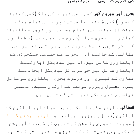
کی ضرورت ہوتی ہے نوٹیفکیشن.
بحریہ اور میرین کور
کسی بھی غیر ملکی ملک (کسی کینیڈا
کے سوا) کسی طے شدہ یا حیثیت پر مبنی تمام بیڑے
یونٹ. ان یونٹس میں تمام بحریہ اور فوجی سیالٹیفٹ
کمان والے بحری جہاز (شہری شہریوں سمیت)، طیاروں
کے سکواڈرن، فلیٹ میرین فورس یونٹس، تعمیراتی
بٹالین کے خاتمے اور بحریہ کے خصوصی جنگجوؤں کے
اہلکاروں شامل ہیں. اس میں میڈیکل ڈپارٹمنٹ
اہلکار شامل ہیں جو موبائل میڈیکل ایجادمنٹ
تیاری کے ٹیموں اور دوسرے بحری اہلکاروں کو شامل
ہیں، بشمول ریزرو یونٹس کے ارکان سمیت، مختصر
نوٹس پر غیر ملکی تعیناتی کے تابع ہیں.
فضا ئیہ .
ایئر سکرو اہلکاروں، افراد اور اراکین کے
اراکین (فعال، ریزرو اجزاء، اور
ایئر نیشنل گارڈ
) موجودہ تفویض یا مشن کی تقریب کی طرف سے آپریشن
کے کسی بھی تھیٹر کے لئے تیزی سے تعیناتی کے تابع