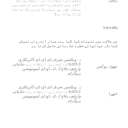
اکثر غیر متوقع یا تفریحی ترتیب میں
ممکنہ طور پر مہذب جانوروں کا سامنا
کرنا پڑتا ہے).
Varicella
جب علاقے میں تعینات کیا گیا ہے، جہاں اندرونی تھیٹر
کمانڈر حیاتیاتی خطرے تک رسائی حاصل کرتا ہے
یہ ویکسین صرف ڈی ڈی ڈی ڈائریکٹری
6205.3 کے تحت زیر انتظام ہے،
حیاتیاتی
چھوٹے پوکس
وارفیف دفاع کے لئے
ڈو ڈی ایمونیوشن
پروگرام.
یہ ویکسین صرف ڈی ڈی ڈی ڈائریکٹری
6205.3 کے تحت زیر انتظام ہے،
حیاتیاتی
انتھرا
وارفیف دفاع کے لئے
ڈو ڈی ایمونیوشن
پروگرام.