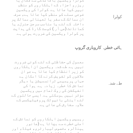
ریزرو اجزاء کے اہلکاروں کو منظم
نہیں کیا جاتا ہے. کولرا کی ویکسین
فوجی عملے کو منظم کیا جاتا ہے، صرف
کولرا
ان ممالک کے سفر یا تعیناتی ممالک پر
داخلہ کے لئے یا مناسب سرجن جنرل، یا
کمانڈنٹ (جی.آر.) کوسٹ گارڈ کی ہدایت
پر کولرا ویکسین کی ضرورت ہوتی ہے.
ہائی خطرہ کاروباری گروپ
معمول کی حفاظتی کے لئے کوئی ضرورت
نہیں ہے. طے شدہ ویکسین ان اہلکاروں
کو زیر انتظام کیا جاتا ہے جو ان
علاقوں کو تفویض کرنے کا امکان ہے
جہاں پریمیمی ٹرانسمیشن یا دیگر
طے شدہ
نمائش کا خطرہ زیادہ ہے. ہوا کی
انفیکشن کی روک تھام میں ویکسین
مؤثر نہیں ہوسکتی ہے. ایسی حالتوں کے
لئے اینٹی بائیوٹک پروفیلیکسس کے
علاوہ سفارش کی جاتی ہے.
ریبیس ویکسین اہلکاروں کو نمائش کے
اعلی خطرے سے بچاتا ہے (جانور
ہینڈلر، مخصوص لیبارٹری، فیلڈ، اور
ربیبی
سیکورٹی اہلکار؛ اور اہلکاروں کو