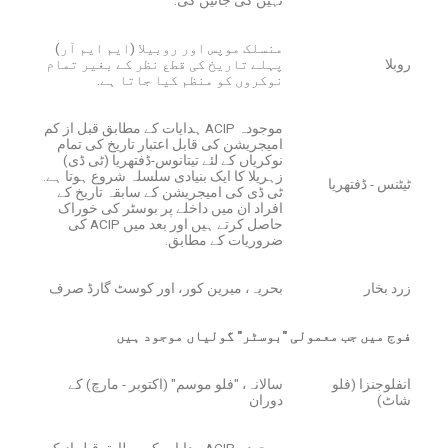
منسلک موپس اور روبیلا (ایم ایم آر)
روبلا
پہلے تاریخ کی قطع نظر کے بغیر تمام
نوکروں کو منظم کیا جاتا ہے.
موجودہ ACIP ہدایات کے مطابق قبل از کم
امیجریشن کی قابل اعتبار تاریخ کی تمام
نوکریاں کے لئے تیتانوس-ڈفتھریا (ٹی ڈی)
زہریلا کا ایک بنیادی سلسلہ شروع ہوتا ہے.
ٹیٹنس - ڈفتھریا
ٹی ڈی کی امیجریشن کے سابقہ ​​تاریخ کے
افراد ان میں داخلے پر بوسٹر کی خوراک
حاصل کرتے ہیں اور بعد میں ACIP کی
ضروریات کے مطابق.
زرد بخار
بحریہ، میرین کور، اور کوسٹ گارڈ صرف
فوج میں جب معمولی "بوسٹر" گولیاں موجود ہیں
انفلوجنزا (فلو
سالانہ، "فلو موسم" (اکتوبر - مارچ) کے
شاٹ)
دوران
موجودہ ACIP ہدایات کے مطابق قبل از کم