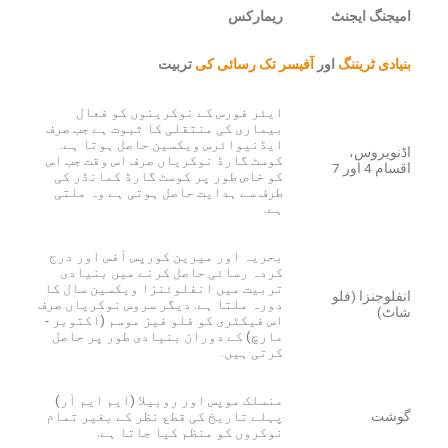
امیجنگ ایجنٹ
ریمارکس
بنیادی ٹریننگ
اور
آفیسر تک رسائی کی
تربیت
ایئر فورس کے نوکرینوں کو فعال
بیماری کی منتقلی کا ثبوت ہے جب صرف
ایڈنیوائرس ویکسین حاصل ہوتا ہے.
اڈنویروس،
کوسٹ گارڈ نوکریاں صرف اس وقت جب اس
اقسام 4 اور 7
کو خاص طور پر کوسٹ گارڈ کمانڈر کی
طرف سے ہدایت حاصل ہوتی ہے وہ ملتی
ہے.
بحریہ اور میرین کورپس آفس اور درج
کردہ رسائی حاصل کرنے میں بنیادی
تربیت میں انفلوئنزا ویکسین سال کا
انفلوجنزا (فلو
دورہ ملتا ہے. دیگر سروس نوکریاں صرف
شاٹ)
اس فیکٹری کو فلو فیز موسم (اکتوبر -
مارچ) کے دوران بنیادی طور پر حاصل
کرتی ہیں.
منسلک موپس اور روبیلا (ایم ایم آر)
گوشت
پہلے تاریخ کی قطع نظر کے بغیر تمام
نوکروں کو منظم کیا جاتا ہے.