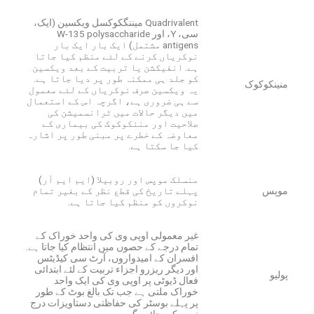
Quadrivalent میننگکوکسل ویکسین (ایک،
سی، Y، اور W-135 polysaccharide
antigens مشتمل) ایک بار ایک بار
نوکریاں کرنے کے لئے منظم کیا جاتا
ہے. انفیکشن یا تربیت کے بعد ویکسین
کو جلد ہی ممکنہ طور پر دیا جاتا ہے.
منینکوکوک
یہ ویکسین صرف نوکریاں کے لئے معمول
سے ہی ضروری ہے، اگرچہ اس کے استعمال
میں دیگر حالات میں ٹرانسمیشن کی
صلاحیت اور مننکوکوک کی بیماری کے
معاوضہ کے خطرے پر مبنی طور پر اشارہ
کیا جا سکتا ہے.
منسلک موپس اور روبیلا (ایم ایم آر)
موپس
پہلے تاریخ کی قطع نظر کے بغیر تمام
نوکروں کو منظم کیا جاتا ہے.
غیر معمولی اوپی وی کی واحد خوراک کے
تمام درجے کے حصوں میں انتظام کیا جاتا ہے.
افسران کے امیدواروں، آرٹ سی کیڈیٹس
اور دیگر ریزرو اجزاء تربیت کے لئے ابتدائی
پولیو
فعال ڈیوٹی پر اوپی وی کی ایک واحد
خوراک ملتی ہے جب تک بالغ بوٹ کے طور
پر پہلے بوسٹر کی حفاظتی دستاویزات درج
نہیں کی جائیں گی.