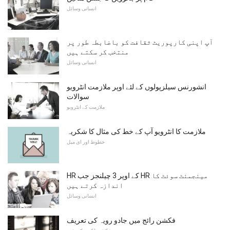
انسانی وسائل
آپ اپنی کارپوریٹ ثقافت کو باضابطہ طور پر
منتخب کر سکتے ہیں
انسانی وسائل
انشورنس سیلزپولوں کے لئے اوپر ملازمت انٹرویو
سوالات
ملازمت کے انٹرویو
ملازمت کا انٹرویو آپ کے خط کی مثال کا شکریہ
خطوط اور ای میل
HR کے اوپر 3 چیلنجز جب HR مینجمنٹ سوئٹ کا
اندازہ کرتے ہیں
انسانی وسائل
فکشن رائج میں جادو رویہ کی تعریف