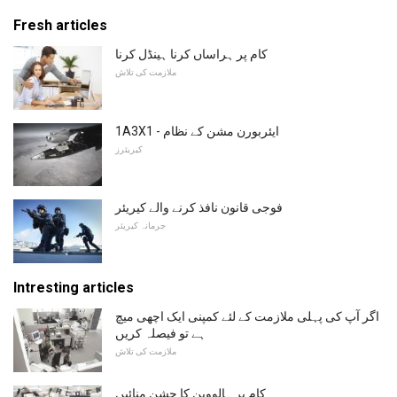
Fresh articles
کام پر ہراساں کرنا ہینڈل کرنا
ملازمت کی تلاش
1A3X1 - ایئربورن مشن کے نظام
کیریئرز
فوجی قانون نافذ کرنے والے کیریئر
جرمانہ کیریئر
Intresting articles
اگر آپ کی پہلی ملازمت کے لئے کمپنی ایک اچھی میچ
ہے تو فیصلہ کریں
ملازمت کی تلاش
کام پر ہالووین کا جشن منائیں