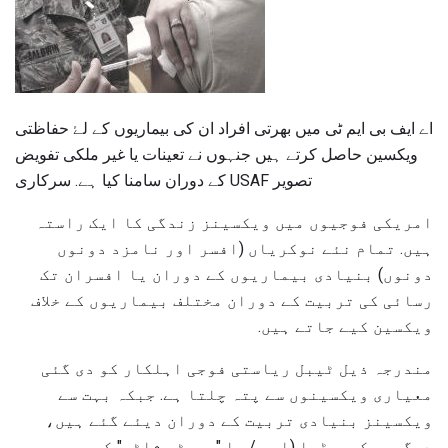
اے ایف بی ایم ٹی میں بھرتی افراد ان کی بیماریوں کے لۓ حفاظتی
ویکسین حاصل کرتے ہیں جنہوں نے تعینات یا غیر ملکی تفویض
کے دوران سامنا کیا ہے. سرکاری USAF تصویر
امریکی فوجیوں میں ویکسینز زندگی کا ایک راستہ
ہیں. تمام نئے نوکریاں (افسر اور نامزد دونوں
دونوں) بنیادی بیماریوں کے دوران یا افسران تک
رسائی کی تربیت کے دوران مختلف بیماریوں کے خلاف
ویکسین کیے جاتے ہیں.
مندرجہ ذیل ٹیبل ریاستی فوجی اہلکار کو دی گئی
معیاری ویکسینوں سے پتہ چلتا ہے. جبکہ بہت سے
ویکسینز بنیادی تربیت کے دوران دیئے گئے ہیں،
دیگر ویکیپیڈیا (اور / یا "بوسٹر شاٹس" کو سروس میں