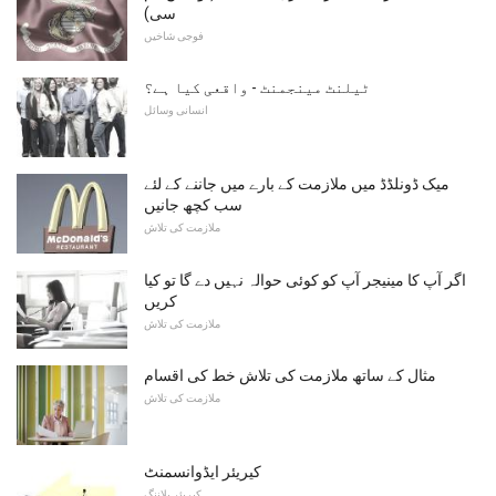
سی)
فوجی شاخیں
ٹیلنٹ مینجمنٹ - واقعی کیا ہے؟
انسانی وسائل
میک ڈونلڈڈ میں ملازمت کے بارے میں جاننے کے لئے
سب کچھ جانیں
ملازمت کی تلاش
اگر آپ کا مینیجر آپ کو کوئی حوالہ نہیں دے گا تو کیا
کریں
ملازمت کی تلاش
مثال کے ساتھ ملازمت کی تلاش خط کی اقسام
ملازمت کی تلاش
کیریئر ایڈوانسمنٹ
کیریئر پلاننگ