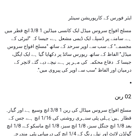
ایئر فورس کے کارپوریشن سینٹر
مسلح افواج سروس میڈل ایک کانسی میڈلین 1 3/8 انچ قطر میں
ہے. سامنے پر ڈسپلے ایک ڈیمی مشعل ہے، جیسا کہ "لبرٹی کے
مجسمے" کے سب سے اوپر سرحد کے ساتھ "مسلح افواج سروس
میڈل" الفاظ کے ساتھ. ریورس سائڈ پر دکھایا گیا ہے ایک ایگل،
جیسا کہ دفاع محکمہ کی مہر پر ہے، نیچے دیے گئے لانچر کے
درمیان اور الفاظ "سب سے اوپر کی پیروی میں".
02 ربن
مسلح افواج سروس میڈال کی ربن 1 3/8 انچ وسیع ہے اور گیارہ
قطار ہیں: پہلی پٹی سنہری روشنی کی 1/16 انچ ہے، جس کے
بعد 1/8 انچ جنگل سبز، 1/8 انچ سبز، 1/8 انچ ماسکو کے، 1/8 انچ
گولڈن لائٹ اور نیلے رنگ کے 1/4 انچ کی درمیانی پٹی. مندرجہ