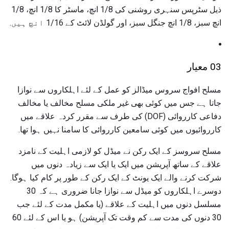
ذیل سٹرپس سنہری روشنی کی 1/8 انچ، ماسٹر کا 1/8 انچ، 1/8
انچ سبز، 1/8 انچ جنگل سبز، اور گولڈن لائٹ کے 1/16 انچ ہیں.
03 معیار
مسلح افواج سروس میڈالز کو عمل کے لئے اہلکاروں سے نوازا
جاتا ہے جس میں کوئی بھی غیر ملکی مسلح مخالف یا مخالف
دفاعی کارروائی (DOF) کی طرف سے مقرر کردہ علاقے میں
کارروائیوں میں کوئی سامعین کارروائی کا سامنا نہیں ہوا تھا.
مسلح سروسز کے ایک رکن نے میڈل کو لازمی اہلیت کے نامزد
علاقے کے ساتھ آپریشن میں ایک یا ایک سے زیادہ دنوں میں
شرکت کرنے والے ایک یونٹ کے ایک رکن کے طور پر کام کیا ہوگا.
دوسرے اہلکاروں کو میڈل سے نوازا جانا ضروری ہے کہ 30
مسلسل دنوں میں اہلیت کے علاقے (یا مکمل مدت کے لئے جب
30 دنوں کی مدت سے کم وقت تک آپریشن) ہو یا اس کے لئے 60