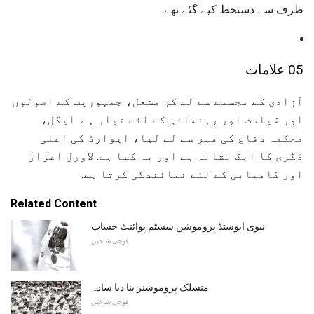
طرف سے دستخط کیے گئے تھے.
05 علامات
آزادی کے مجسمے سے لے کر مشعل، جمہوریت کے اصولوں
اور قیادت اور رہنمائی کے لئے تیار ہے. ایگل،
محکمہ دفاع کی مہر سے لے لیا، ایوارڈ کی اعلی
ڈگری کا ایک نشانہ ہے اور یہ کیا ہے. لاورل اعزاز
اور کامیابی کے لئے نمائندگی کرتا ہے.
Related Content
نیوی ایوستڈ پروموشن سسٹم پوائنٹ حساب
فوجی شاخیں
منسلک پروموشنز بنا دیا سادہ
فوجی شاخیں