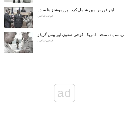
ایئر فورس میں شامل کردہ پروموشنز بنا سادہ
فوجی شاخیں
ریاستہائے متحدہ امریکہ فوجی صفوں اور پیس گریڈز
فوجی شاخیں
ad