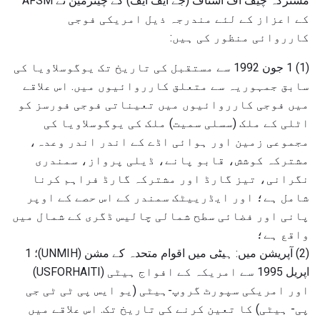
مشترکہ چیف آف اسٹاف (جے ایف ایف) کے چیئرمین نے AFSM
کے اعزاز کے لئے مندرجہ ذیل امریکی فوجی
کارروائی منظور کی ہیں:
(1) 1 جون 1992 سے مستقبل کی تاریخ تک یوگوسلاویا کی
سابق جمہوریہ سے متعلق کارروائیوں میں. اس علاقے
میں فوجی کارروائیوں میں تعیناتی فوجی فورسز کو
اٹلی کے ملک (سسلی سمیت) ملک کی یوگوسلاویا کی
مجموعی زمین اور ہوائی اڈے کے اندر اندر وعدہ،
مشترکہ کوشش، قابو پانے، ڈیلی پرواز، سمندری
نگرانی، تیز گارڈ اور مشترکہ گارڈ فراہم کرنا
شامل ہے؛ اور ایڈرییٹک سمندر کے اس حصے کے اوپر
پانی اور فضائی سطح شمالی چالیس ڈگری کے شمال میں
واقع ہے؛
(2) آپریشن میں: ہیٹی میں اقوام متحدہ کے مشن (UNMIH)؛ 1
اپریل 1995 سے امریکہ کے افواج ہیٹی (USFORHAITI)
اور امریکی سپورٹ گروپ-ہیٹی (یو ایس پی ٹی ٹی جی
پی- ہیٹی) کا تعین کرنے کی تاریخ تک. اس علاقے میں