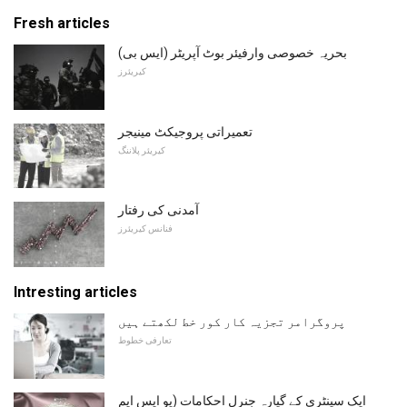
Fresh articles
بحریہ خصوصی وارفیئر بوٹ آپریٹر (ایس بی)
کیریئرز
تعمیراتی پروجیکٹ مینیجر
کیریئر پلاننگ
آمدنی کی رفتار
فنانس کیریئرز
Intresting articles
پروگرامر تجزیہ کار کور خط لکھتے ہیں
تعارفی خطوط
ایک سینٹری کے گیارہ جنرل احکامات (یو ایس ایم