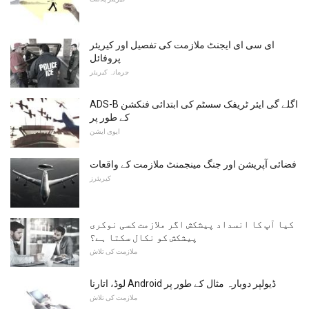
ای سی ای ایجنٹ ملازمت کی تفصیل اور کیریئر
پروفائل
جرمانہ کیریئر
ADS-B اگلے گی ایئر ٹریفک سسٹم کی ابتدائی فنکشن
کے طور پر
ایوی ایشن
فضائی آپریشن اور جنگ مینجمنٹ ملازمت کے واقعات
کیریئرز
کیا آپ کا انسداد پیشکش اگر ملازمت کسی نوکری
پیشکش کو نکال سکتا ہے؟
ملازمت کی تلاش
لوڈ، اتارنا Android ڈیولپر دوبارہ مثال کے طور پر
ملازمت کی تلاش