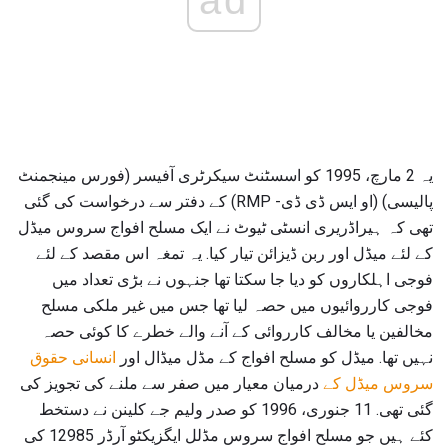
ad
یہ 2 مارچ، 1995 کو اسسٹنٹ سیکرٹری آفیسر (فورس مینجمنٹ
پالیسی) (او ایس ڈی ڈی- RMP) کے دفتر سے درخواست کی گئی
تھی کہ ہیراڈریری انسٹی ٹیوٹ نے ایک مسلح افواج سروس میڈل
کے لئے میڈل اور ربن ڈیزائن تیار کیا. یہ تمغہ اس مقصد کے لئے
فوجی اہلکاروں کو دیا جا سکتا تھا جنہوں نے بڑی تعداد میں
فوجی کارروائیوں میں حصہ لیا تھا جس میں غیر ملکی مسلح
مخالفین یا مخالف کارروائی کے آنے والے خطرے کا کوئی حصہ
نہیں تھا. میڈل کو مسلح افواج کے مڈل میڈال اور
انسانی حقوق
سروس میڈل کے
درمیان معیار میں صفر سے ملنے کی تجویز کی
گئی تھی. 11 جنوری، 1996 کو صدر ولیم جے کلینن نے دستخط
کئے ہیں جو مسلح افواج سروس مڈلل ایگزیکٹو آرڈر 12985 کی