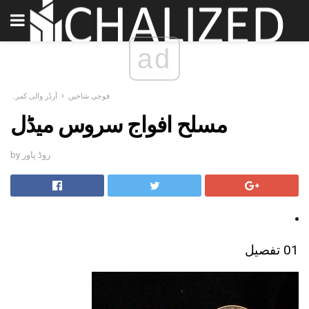
ad
فوجی شاخیں
آرڈر والی کمرہ
مسلح افواج سروس میڈل
by روڈ پاور
01 تفصیل