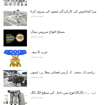
پیرا کمانڈوس کی کارکردگی ٹیموں کی پیروی کرنا
فوجی شاخیں
مسلح افواج سروس میڈل
فوجی شاخیں
عزت کا تمغہ
فوجی شاخیں
ریاستہائے متحدہ کے آرمی فضائی مظاہرے ٹیموں
فوجی شاخیں
فوج میں داخلہ کی سطح الگ الگ (ELS) کیا ہے؟
فوجی شاخیں