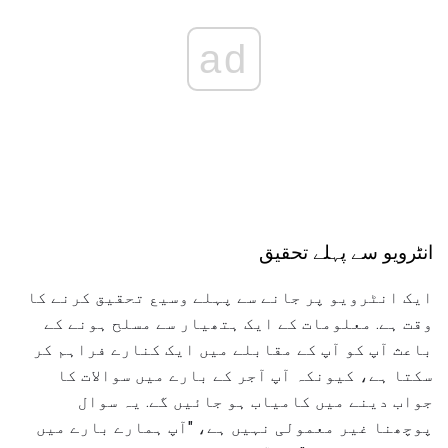
ad
انٹرویو سے پہلے تحقیق
ایک انٹرویو پر جانے سے پہلے وسیع تحقیق کرنے کا
وقت ہے. معلومات کے ایک ہتھیار سے مسلح ہونے کے
باعث آپ کو آپ کے مقابلے میں ایک کنارے فراہم کر
سکتا ہے، کیونکہ آپ آجر کے بارے میں سوالات کا
جواب دینے میں کامیاب ہو جائیں گے. یہ سوال
پوچھنا غیر معمولی نہیں ہے، "آپ ہمارے بارے میں