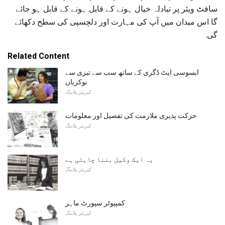
سافٹ ویئر پر تبادلہ خیال ہونے کے قابل ہونے کے قابل ہو جائے
گا اس میدان میں آپ کی مہارت اور دلچسپی کی سطح دکھائے
گی.
Related Content
ایسوسی ایٹ ڈگری کے ساتھ سب سے تیزی سے
نوکریاں
کیریئر پلاننگ
حرکت پذیری ملازمت کی تفصیل اور معلومات
کیریئر پلاننگ
یہ ایک وکیل بننا چاہتی ہے
کیریئر پلاننگ
کمپیوٹر سپورٹ ماہر
کیریئر پلاننگ