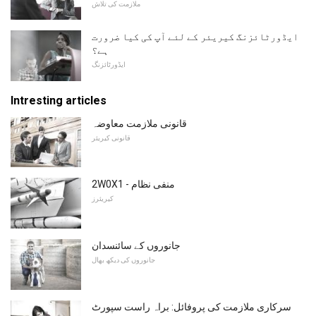
ملازمت کی تلاش
ایڈورٹائزنگ کیریئر کے لئے آپ کی کیا ضرورت
ہے؟
ایڈورٹائزنگ
Intresting articles
قانونی ملازمت معاوضہ
قانونی کیریئر
2W0X1 - منفی نظام
کیریئرز
جانوروں کے سائنسدان
جانوروں کی دیکھ بھال
سرکاری ملازمت کی پروفائل: براہ راست سپورٹ