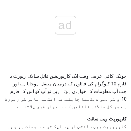
ad
چونکہ کافی عرصہ وقت ایک کارپوریشن فائل سالانہ رپورٹ یا
فارم 10 کلوگرام کی فائلوں کے درمیان منتقل ہوجاتا ہے اور
جب آپ معلومات کے خواہاں ہوتے ہیں تو آپ کو اس کے فارم
10-ق کو بھی دیکھنا چاہئے. یہ ایک سہ ماہی کی رپورٹ
ہے جو کل سالانہ فائلوں کے درمیان فرق پلاتا ہے.
کارپوریٹ ویب سائٹ
کارپوریٹ ویب سائٹس ان پر ایک ٹن معلومات ہیں. یہ