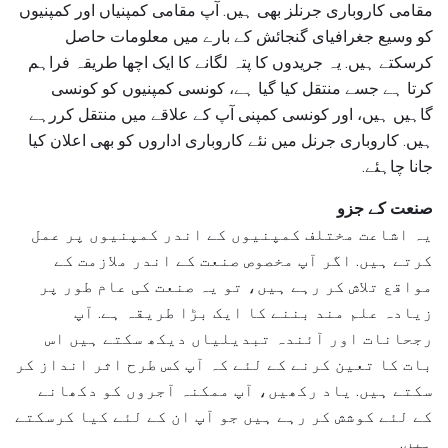
مقامی کاروباری جرنلز بھی ہیں. آپ مقامی کمپنیاں اور کمپنیوں
کو وسیع جغرافیای گنجائش کے بارے میں معلومات حاصل
کرسکتے ہیں. یہ جریدوں کا پتہ لگانے کا ایک اچھا طریقہ فراہم
کرتا ہے جسے منتقل کیا گیا ہے، کونسی کمپنیوں کو کونسی
گاہیں ہیں، اور کونسی کمپنی آپ کے علاقے میں منتقل کررہے
ہیں. کاروباری جرنل میں نئے کاروباری اداروں کو بھی اعلان کیا
جانا چاہئے.
صنعت کے جزو
یہ اشاعت مختلف کمپنیوں کے اندر کمپنیوں پر عمل
کرتے ہیں. اگر آپ مخصوص صنعت کے اندر ملازمت کے
مواقع تلاش کر رہے ہیں، تو یہ صنعت کی عام طور پر
زیادہ علم مند بننے کا ایک بڑا طریقہ ہے. آپ
رجحانات اور آئندہ تبدیلیاں دیکھ سکتے ہیں اس
بات کا تعین کرنے کے لئے کہ آپ کس طرح اثر انداز کر
سکتے ہیں. یاد رکھیں، آپ ممکنہ آجروں کو دکھانے
کے لئے کوشش کر رہے ہیں جو آپ ان کے لئے کیا کرسکتے
ہیں.