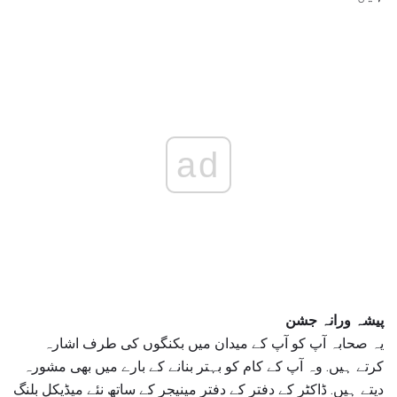
ad
پیشہ ورانہ جشن
یہ صحابہ آپ کو آپ کے میدان میں بکنگوں کی طرف اشارہ
کرتے ہیں. وہ آپ کے کام کو بہتر بنانے کے بارے میں بھی مشورہ
دیتے ہیں. ڈاکٹر کے دفتر کے دفتر مینیجر کے ساتھ نئے میڈیکل بلنگ