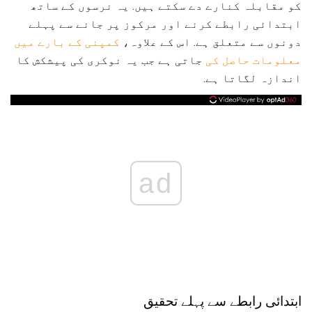
کو مقابلہ کنارے دے سکتے ہیں. یہ نرسوں کے ساتھ
ابتدائی رابطے کرنے اور مرکوز پر جانے سے پہلے
دونوں سے متعلق ہے. اس کے علاوہ،
کمپنی کے بارے میں
معلومات حاصل کی
جاتی ہے جب یہ نوکری کی پیشکش کا
اندازہ لگاتا ہے.
ad
ابتدائی رابطے سے پہلے تحقیق