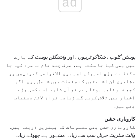
ad
بوسٹن گلوب
،
شکاگو ٹربیون
، اور
واشنگٹن پوسٹ کے
بارے
میں بھی کہا جا سکتا ہے، صرف چند نام نامزد کیا جا
سکتا ہے. بڑی امریکی اور بین الاقوامی کمپنیوں پر
مضامین ان اشاعتوں کے صفحات میں شامل ہیں. اگر
کچھ خبرنامہ ہوتا ہے، تو آپ شاید اسے کسی بڑے
اخبار میں تلاش کریں گے. زیادہ تر آن لائن دستیاب
بھی ہیں.
کاروباری جشن
کاروباری جشن بھی معلومات کا بہترین ذریعہ ہیں.
والٹ سٹریٹ جرنل
سب سے زیادہ مشہور ہے. چھوٹے، زیادہ