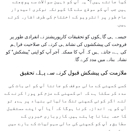
کیا جانتے ہیں؟" یہ آپ کو ذہین سوالات سے پوچھتے
ہیں جب آپ کو موقع ملے گا کیونکہ نوکری امیدوار
عام طور پر انٹرویو کے اختتام کی طرف اشارہ کرتے
ہیں.
جیسے ہی گاہکوں کو تحقیقات کارپوریشنز نے انفرادی طور پر
فروخت کی پیشکشوں کی نشاندہی کرنے کی صلاحیت فراہم
کی ہے، جانتے ہیں کہ آپ کا ممکنہ آجر آپ کو اپنی "پیشکش" کو
نشانہ بنانے میں مدد کرے گا.
ملازمت کی پیشکش قبول کرنے سے پہلے تحقیق
کسی کمپنی کے مالی موقف کو جاننا آپ کو اس بات کی
مدد کر سکتا ہے کہ اس کمپنی کے عزم کو پورا کرنے کے
لئے. اگر کوئی کمپنی تنگ مالیاتی بنیاد پر ہے، تو
آپ کو یہ اندازہ کرنا ہوگا کہ آیا آپ اپنے مستقبل
کا حصہ بنانا چاہتے ہیں. کاروباری خبروں کے
مطابق، آپ کو کمپنی کی مالی سہولیات کے بارے میں