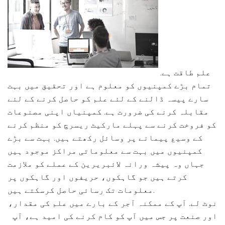
علم طاقت ہے.
تمام بڑے کمپنیوں کو معلوم ہے اور تحقیق میں بہت
سارے پیسہ ڈالنے کے لئے علم کو حاصل کرنے کے لئے
مقابلہ کرنے کی ضرورت ہے. کمپنیاں اپنی مصنوعات
کو فروخت کرنے سے پہلے مارکیٹ ریسرچ کو منظم کرنے
کے وسیع پیمانے پر وسائل رکھتے ہیں. بہت سے بڑے
کمپنیوں میں بہت سے معلوماتی مراکز موجود ہیں
جہاں وہ پیشہ ورانہ لائبریرین کے عملے کو ملازمت
کرتے ہیں جو گاہکوں، حریفوں اور گاہکوں پر
معلومات تک رسائی حاصل کرسکتے ہیں.
نوٹ لے. آپ کے ممکنہ آجر کے بارے میں علم کی مقدار،
اور صنعت پر جس میں آپ کو کام کرنے کی امید ہے، آپ