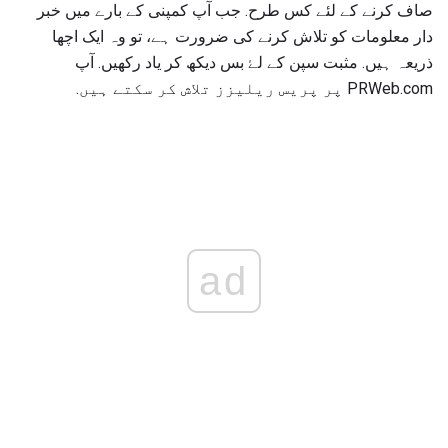
صاف کرنے کے لئے کس طرح. جب آپ کمپنی کے بارے میں خبر
دار معلومات کو تلاش کرنے کی ضرورت ہے، تو وہ ایک اچھا
ذریعہ ہیں. مثبت سپن کے لۓ بس دیکھ کر یاد رکھیں. آپ
PRWeb.com پر پریس ریلیزز تلاش کر سکتے ہیں.
ad