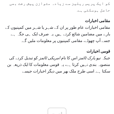
کو ایک پریس ریلیز سے زیادہ متوازن پیش رفت بھی
حاصل ہوسکتی ہے.
مقامی اخبارات
مقامی اخبارات عام طور پر ان کے شہر یا شہر میں کمپنیوں کے
بارے میں مضامین شائع کرتے ہیں. یہ صرف ایک ہی جگہ ہے
جسے آپ چھوٹے، مقامی کمپنیوں پر معلومات ملیں گے.
قومی اخبارات
جبکہ
نیو یارک ٹائمز
اس کا نام
امریکی ٹائمز
کو تبدیل کرنے کی
منصوبہ بندی نہیں کرتا ہے، یہ قومی معلومات کا ایک ذریعہ بن
سکتا ہے. اسی طرح ملک بھر میں دیگر اخبارات جیسے