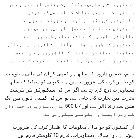
دستاویزات ہے. ایس سیکنڈ ایک وفاقی ایجنسی ہے جو
سرمایہ کاروں کی حفاظت کے لئے سیکورٹیٹی
مارکیٹوں کی نگرانی کرتا ہے. زیادہ سے زیادہ
کمپنیاں جو باہر کے حصول دار ہیں جو اس میں
مالیاتی دلچسپی کے ساتھ عوامی طور پر منعقد
کمپنیوں کے طور پر جانا جاتا ہے- انہیں اپنی مالی
معلومات عوام کو دستیاب کرنا ضروری ہے. وہ بعض
دستاویزات کو ایس سی کے ساتھ دائر کرکے کرتے ہیں.
تاہم، حصص داروں کے ساتھ ہر کمپنی کو ان کی مالی معلومات
کو ظاہر کرنے کی ضرورت نہیں ہے. کمپنی کو سیکنڈ کے ساتھ
دستاویزات درج کرنا چاہیے اگر اس کی سیکیورٹیز انٹر انٹریٹیٹ
تجارت میں تجارت کی جاتی ہے، تو اس کی کمپنی اثاثوں میں ایک
ملین سے زائد ڈالر ہے، اور / یا 500 یا اس سے زیادہ حصص دار
کے زیر اہتمام ایکوئٹی سیکورٹی ہے.
ان کمپنیوں کو جو مالی معلومات کا اظہار کرنے کی ضرورت
ہوتی ہے وہ سالانہ دستاویزات، فارم 10 کلومیٹر فارم اور