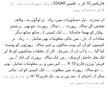
فاریکس 10-ق. یہ فلمیں EDGAR ڈیٹا بیس کے ذریعہ آن
لائن دستیاب ہیں.
ان مندرجہ ذیل دستاویزات میں، زیادہ تر لوگوں سے واقف
شخص کل سالانہ رپورٹ ہے. سالانہ رپورٹ، جو بھی ہر شیئر
ہولڈر کو بھیجا جاسکتا ہے، ایک کمپنی کے ساتھ ساتھ دیگر
مفادات کے بارے میں مالی معلومات بھی شامل ہے. زیادہ تر
کمپنیوں کو ان کی ویب سائٹوں پر اپنی سالانہ رپورٹوں کو پوسٹ
کیا گیا ہے، یا آپ ان کے سرمایہ کار کے تعلقات محکموں کو بلا کر
ایک نقل حاصل کرسکتے ہیں. ایک سالانہ رپورٹ کی ایک "نہیں
فریئر" ورژن فارم 10-K ہے. اس میں وہی معلومات شامل ہوتی
ہے جو سالانہ رپورٹ میں مطلوب ہے. ایک کمپنی کو اپنے مالی
سال کے اختتام کے بعد تین مہینے تک فارم 10-K کو فائل کرنے
کی ضرورت نہیں ہے.