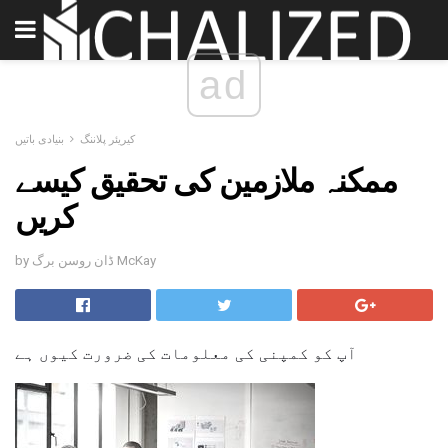
ad
کیریئر پلاننگ
بنیادی باتیں
ممکنہ ملازمین کی تحقیق کیسے
کریں
by ڈان روسن برگ McKay
آپ کو کمپنی کی معلومات کی ضرورت کیوں ہے