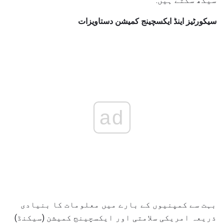
سیکھ سکتے ہیں.
سیکورٹیز اینڈ ایکسچینج کمیشن دستاویزات
ad
بہت سے کمپنیوں کے بارے میں معلومات کا بنیادی
ذریعہ امریکی سلامتی اور ایکسچینج کمیشن (سیکنڈ)