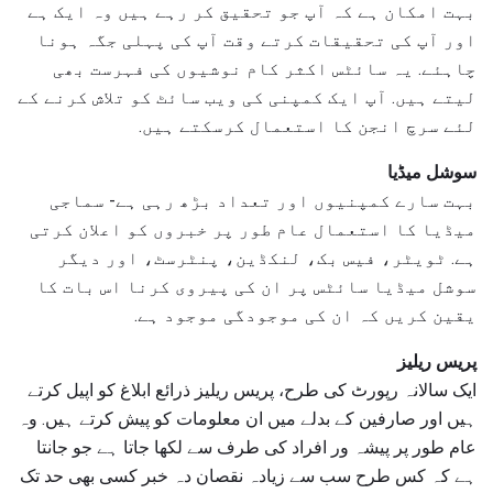
بہت امکان ہے کہ آپ جو تحقیق کر رہے ہیں وہ ایک ہے
اور آپ کی تحقیقات کرتے وقت آپ کی پہلی جگہ ہونا
چاہئے. یہ سائٹس اکثر کام نوشیوں کی فہرست بھی
لیتے ہیں. آپ ایک کمپنی کی ویب سائٹ کو تلاش کرنے کے
لئے سرچ انجن کا استعمال کرسکتے ہیں.
سوشل میڈیا
بہت سارے کمپنیوں اور تعداد بڑھ رہی ہے- سماجی
میڈیا کا استعمال عام طور پر خبروں کو اعلان کرتی
ہے. ٹویٹر، فیس بک، لنکڈین، پنٹرسٹ، اور دیگر
سوشل میڈیا سائٹس پر ان کی پیروی کرنا اس بات کا
یقین کریں کہ ان کی موجودگی موجود ہے.
پریس ریلیز
ایک سالانہ رپورٹ کی طرح، پریس ریلیز ذرائع ابلاغ کو اپیل کرتے
ہیں اور صارفین کے بدلے میں ان معلومات کو پیش کرتے ہیں. وہ
عام طور پر پیشہ ور افراد کی طرف سے لکھا جاتا ہے جو جانتا
ہے کہ کس طرح سب سے زیادہ نقصان دہ خبر کسی بھی حد تک