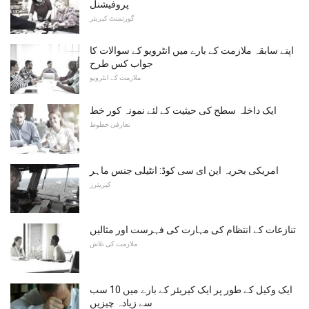
پروفیشنل
گورنمنٹ کیریئر
اپنے سابقہ ​​ملازمت کے بارے میں انٹرویو کے سوالات کا
جواب کس طرح
ملازمت کے انٹرویو
ایک داخلہ سطح کی حیثیت کے لئے نمونہ کور خط
تعارفی خطوط
امریکی بحریہ این ای سی کوڈ: انٹیلی جنس ماہر
کیریئرز
تنازعات کے انتظام کی مہارت کی فہرست اور مثالیں
ملازمت کی تلاش
ایک وکیل کے طور پر ایک کیریئر کے بارے میں 10 سب
سے زیادہ چیزیں