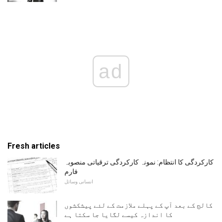
ad
Fresh articles
کارکردگی کا انتظام: نمونہ کارکردگی ترقیاتی منصوبہ
فارم
انسانی وسائل
کالج کے بعد آپ کے پہلے ملازمت کے لئے پیشکشوں
کا اندازہ کیسے لگایا جا سکتا ہے