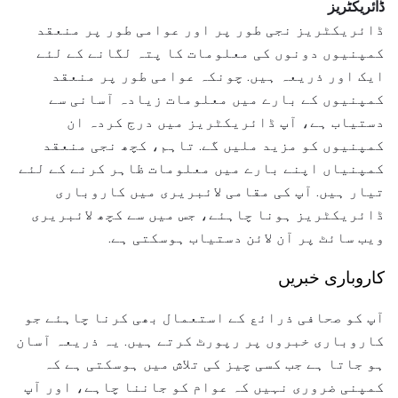
ڈائریکٹریز
ڈائریکٹریز نجی طور پر اور عوامی طور پر منعقد
کمپنیوں دونوں کی معلومات کا پتہ لگانے کے لئے
ایک اور ذریعہ ہیں. چونکہ عوامی طور پر منعقد
کمپنیوں کے بارے میں معلومات زیادہ آسانی سے
دستیاب ہے، آپ ڈائریکٹریز میں درج کردہ ان
کمپنیوں کو مزید ملیں گے. تاہم، کچھ نجی منعقد
کمپنیاں اپنے بارے میں معلومات ظاہر کرنے کے لئے
تیار ہیں. آپ کی مقامی لائبریری میں کاروباری
ڈائریکٹریز ہونا چاہئے، جس میں سے کچھ لائبریری
ویب سائٹ پر آن لائن دستیاب ہوسکتی ہے.
کاروباری خبریں
آپ کو صحافی ذرائع کے استعمال بھی کرنا چاہئے جو
کاروباری خبروں پر رپورٹ کرتے ہیں. یہ ذریعہ آسان
ہو جاتا ہے جب کسی چیز کی تلاش میں ہوسکتی ہے کہ
کمپنی ضروری نہیں کہ عوام کو جاننا چاہے، اور آپ