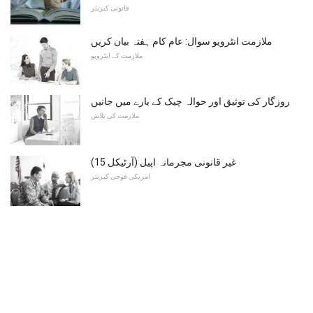
قانونی کیریئر
ملازمت انٹرویو سوال: عام کام ہفتہ بیان کریں
ملازمت کے انٹرویو
روزگار کی توثیق اور حوالہ چیک کے بارے میں جانیں
ملازمت کی تلاش
غیر قانونی مجرمانہ اپیل (آرٹیکل 15)
امریکی فوجی کیریئر