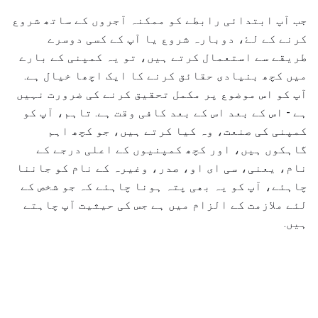
جب آپ ابتدائی رابطے کو ممکنہ آجروں کے ساتھ شروع
کرنے کے لۓ، دوبارہ شروع یا آپ کے کسی دوسرے
طریقے سے استعمال کرتے ہیں، تو یہ کمپنی کے بارے
میں کچھ بنیادی حقائق کرنے کا ایک اچھا خیال ہے.
آپ کو اس موضوع پر مکمل تحقیق کرنے کی ضرورت نہیں
ہے - اس کے بعد اس کے بعد کافی وقت ہے. تاہم، آپ کو
کمپنی کی صنعت، وہ کیا کرتے ہیں، جو کچھ اہم
گاہکوں ہیں، اور کچھ کمپنیوں کے اعلی درجے کے
نام، یعنی، سی ای او، صدر، وغیرہ کے نام کو جاننا
چاہئے، آپ کو یہ بھی پتہ ہونا چاہئے کہ جو شخص کے
لئے ملازمت کے الزام میں ہے جس کی حیثیت آپ چاہتے
ہیں.