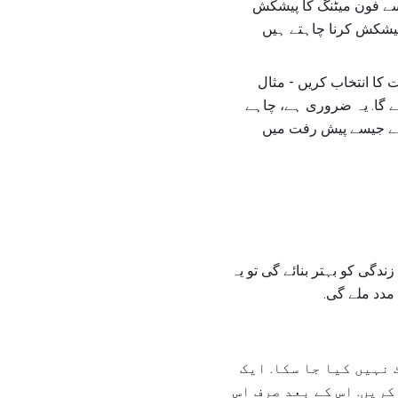
 سے فون میٹنگ کا پیشکش
پیشکش کرنا چاہتے ہیں
 کا انتخاب کریں - مثال
جائے گا. یہ ضروری ہے، چاہے
 ہے جیسے پیش رفت میں
دگی کو بہتر بنائے گی تو یہ
 مدد ملے گی.
نہیں کیا جا سکا. ایک
ریں. اس کے بعد صرف اس