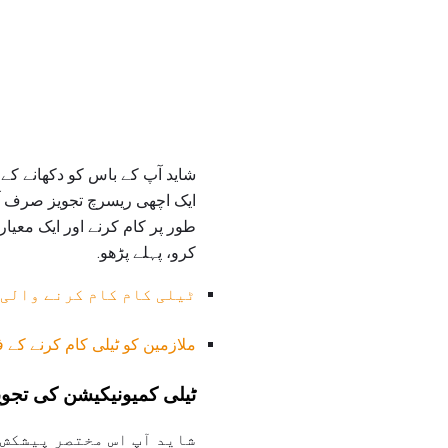
شاید آپ کے باس کو دکھانے کے
ایک اچھی ریسرچ تجویز صرف آپ 
طور پر کام کرنے اور ایک معی
کرو، پہلے پڑھو.
ٹیلی کام کام کرنے والی 
ملازمین کو ٹیلی کام کرنے کے ف
ٹیلی کمیونیکیشن کی تجوی
شاید آپ اس مختصر پیشکش 