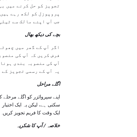
تجویز کو حل کرنے میں بہت
پروپوزل کو لکھ رہے ہیں 
جب آپ اپنے مالک سے ٹیلی 
بچے کی دیکھ بھال
اگر آپ کے گھر میں چھوٹے
فرض کریں کہ آپ کی منصوب
آپ کی منصوبہ بندی ہونا 
یہ آپ کے رسمی تجویز کے 
اگلے مراحل
اپنے سپروائزر کو اگلے مرحلے 
سکتی ہے، لیکن یہ ایک اختیا
ایک وقت کا فریم تجویز کریں.
خلاصہ / آپ کا شکریہ