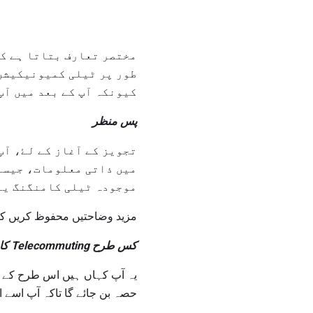
مختصر تعارف بتاتا ہے کہ
طور پر ٹیلی کمیونیکیشن 
کیونکہ آپ کے بعد میں آپ
پس منظر
تجویز کے آغاز کے لۓ، آپ
میں ذاتی معلومات، جیسے 
موجودہ ٹیلی کامنگنگ یا 
مزید وضاحتیں محفوظ کریں کیوں
کس طرح Telecommuting کام کریں گے
یہ آپ کہاں ہیں اس طرح کے گر
حصہ بن جائے گا تاکہ آپ اسے اپ