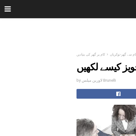
ام سے گھر-نوکریاں
کام پر گھر کی بنیادیں
ویز کیسے لکھیں
by لاورین میلس Brunelli