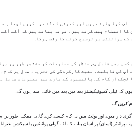
 آپ کیا چاہتے ہیں اور کمپنی کے لئے یہ کیوں اچھا ہے. 
کا انتظام پیش کرتے ہیں، تو یہ بتاتے ہیں کہ آگے آگے ب
 کے پوائنٹس پر توسیع کرنے کا وقت ہوگا.
 کسی بھی قابل پس منظر کی معلومات کو مختصر طور پر بیا
آپ کی قابلیت، مثبت کارکردگی کی تجزیہ، سال پر کام، 
لچکدار کام کی پالیسیوں کے بارے میں معلومات شامل ہو
 کہ ٹیلی کمیونیکیشنز بعد میں بعد میں فائدہ مند ہوں گے.
ی دار میوے اور بولٹ میں یہ کام کیسے کرے گا. یہ ممکنہ طور پر اس
نے پوائنٹر (آسان) پر آسان بنانے کے لئے گولی پوائنٹس یا سیکشن عنوا