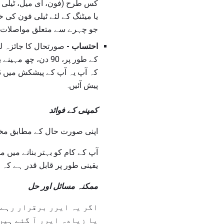
کس طرح (فون، ای میل، ٹیلی ف
یا میٹنگ کے لئے ٹیلی فون کی
جو چہرے سے متعلق مواصلات
احتساب -
صورتحال کا جائزہ لی
کے طور پر، 90 دن
کہ آپ یہ آپ کے پیشکش میں ڈا
پیش آئیں.
کمپنی کے فوائد
اپنی صورت حال کے مطابق مخ
آپ کے کام کو بہتر بنانے میں 
یقینی طور پر قابل قدر ہے کہ 
ممکنہ مسائل اور حل
اگر یہ ایرر برقرار رہے 
یا زیادہ ایرر آ گئے ہیں