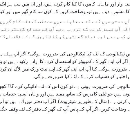
تہ وار اور ماہانہ کاموں کا کیا کام کرتے ہیں، اور ان میں سے ہر ای
ے کا مشورہ دیتے ہیں تو، وضاحت کریں کہ کون سا کام گھر میں اور کیا 
پ دفتر میں کئے گئے مقابلے میں مختلف گھنٹے کام کریں 
اگر آپ نہیں کریں گے تو، یہ بھی آپ کے متوقع گھنٹوں کی 
پ کسی بھی اور تمام گھنٹوں کو کام کریں گے کے خلاف ایک 
س ٹیکنالوجی کے لئے کیا ٹیکنالوجی کی ضرورت ہوگی؟ اگر آپ پہلے ہی
 اگر آپ اپنے گھر کے کمپیوٹر کو استعمال کرنے کا ارادہ رکھتے ہیں تو ب
رورت ہوگی. کیا آپ اب اپنے گھر کے اپنے نیٹ ورک میں لاگ ان کرنے 
س اختیار کو دستیاب کرنے کے لئے کیا ضرورت ہو گی.
کنالوجی کی ضرورت ہوتی ہے تو کون اس کے لئے ادائیگی کرے گا؟ کچھ
ے ہیں جو ٹیلی کامرس کے ساتھ مفید ہیں اور وہاں ایسی خدمات ب
کرتی ہے (مثال کے طور پر شیئرپوٹ). اگر آپ دفتر میں آتے ہیں تو آ
 وضاحت کریں. اگر آپ کے پاس آپ کے گھر کے دفتر کے لئے وقف جگہ 