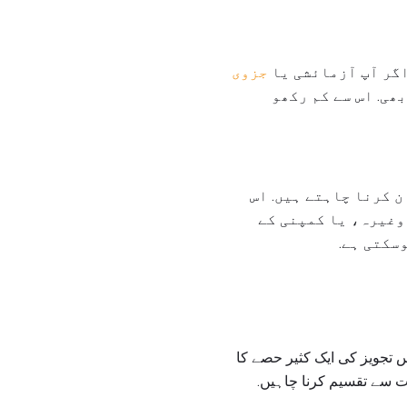
اگر آپ آزمائشی یا
جزوی
ھی. اس سے کم رکھو
ن کرنا چاہتے ہیں. اس
وغیرہ، یا کمپنی کے
سکتی ہے.
 تجویز کی ایک کثیر حصے کا
نات سے تقسیم کرنا چاہیں.