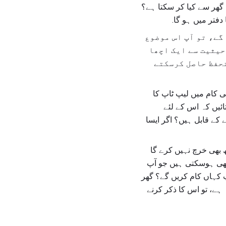
ک گھر سے کیا کر سکتا ہے؟
دفتر میں ہو گا.
گے، تو آپ اس موضوع
حیثیت سے ایک اچھا
تحفظ حاصل کرسکتے
 کام میں لیپ ٹاپ کا
تائیں کہ اس کے لئے
کے قابل ہیں؟ اگر ایسا
 بھی خرچ نہیں کرے گا
ھی ہوسکتی ہیں جو آپ
پ کہاں کام کریں گے؟ گھر
ہے، تو اس کا ذکر کرنے