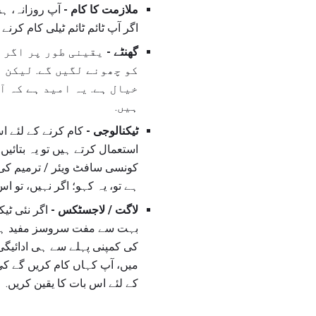
ملازمت کا کام -
آپ روزانہ، ہف
اگر آپ ٹائم ٹائم ٹیلی کام کرن
گھنٹے -
یقینی طور پر اگر آ
کو چھونے لگیں گے. لیکن 
خیال ہے. یہ امید ہے کہ آ
ہیں.
ٹیکنالوجی -
کام کرنے کے لئے ا
استعمال کرتے ہیں تو یہ بتائیں.
کونسی سافٹ ویئر / ترمیم کی ض
ہے تو، یہ کہو؛ اگر نہیں، تو ا
لاگت / لاجسٹکس -
اگر نئی ٹی
بہت سے مفت سروسز مفید ہوت
کی کمپنی پہلے سے ہی ادائیگی 
میں، آپ کہاں کام کریں گے کی
کے لئے اس بات کا یقین کریں.