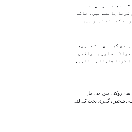
 تاہم، جب آپ اپنے
 کرنا چاہتے ہیں، تاکہ
رنے کے لئے تیار ہیں.
 بندی کرنا چاہتے ہیں،
والا ہے. اور یہ واقعی
ا کرنا چاہتا ہے. تاہم،
ے سے روکنے میں مدد مل
 کسی شخص، گہری بحث کے لئے