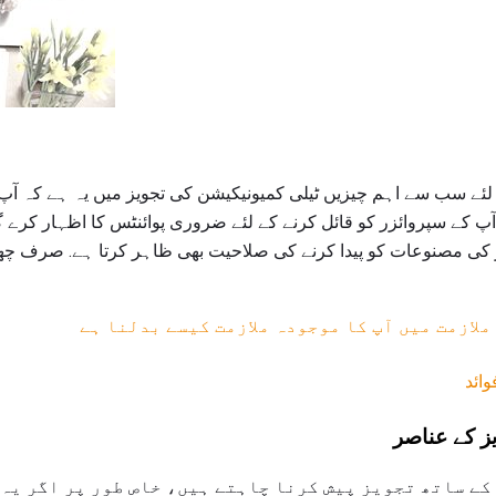
 لئے سب سے اہم چیزیں ٹیلی کمیونیکیشن کی تجویز میں یہ ہے کہ آپ
کے سپروائزر کو قائل کرنے کے لئے ضروری پوائنٹس کا اظہار کرے گا، 
ار کی مصنوعات کو پیدا کرنے کی صلاحیت بھی ظاہر کرتا ہے. صرف چھل
ملازمت میں آپ کا موجودہ ملازمت کیسے بدلنا ہے
وائد
ز کے عناصر
کے ساتھ تجویز پیش کرنا چاہتے ہیں، خاص طور پر اگر یہ 