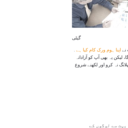
گیٹی
 نے
اپنا ہوم ورک کام کیا ہے
.
لیکن یہ بھی آپ کو آزادانہ
انگ نہ کرو اور لکھنے شروع
بہت سے لوگوں کے