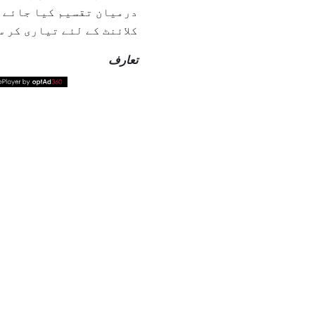
درمیان تقسیم کیا جائے گ
کلائنٹ کے لئے تیاری کر 
تعارف