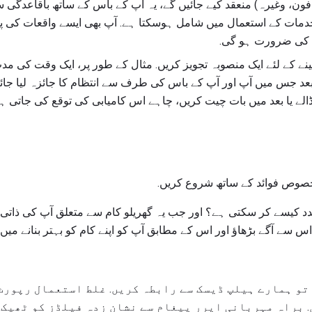
ون، وغیرہ) منعقد کیے جائیں گے، یہ آپ کے باس کے ساتھ باقاعدگی
 خدمات کے استعمال میں شامل ہوسکتا ہے. آپ بھی ایسے واقعات کی 
 کی ضرورت ہو گی.
نے کے لئے ایک منصوبہ تجویز کریں. مثال کے طور پر، ایک وقت کی مدت
، چھ مہینے بعد جس میں آپ اور آپ کے باس کی طرف سے انتظام کا جائزہ لیا 
لے یا بعد میں بات چیت کریں، چاہے اس کامیابی کی توقع کی جاتی
صوص فوائد کے ساتھ شروع کریں.
مدد کیسے کر سکتی ہے؟ اور جب یہ گھریلو کام سے متعلق آپ کی ذاتی زن
اس سے آگے بڑھاؤ اور اس کے مطابق آپ کو اپنے کام کو بہتر بنانے میں
تو ہمارے ہیلپ ڈیسک سے رابطہ کریں. غلط استعمال رپورٹ 
. براہ مہربانی ایرر پیغام سے نشان زدہ فیلڈز کو ٹھیک ک