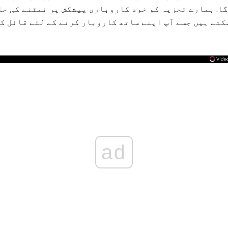
ا. ہمارے تجزیہ کو خود کاروباری پیشکش پر نمٹنے کی جان
سکتے ہیں جسے آپ اپنے ساتھ کاروبار کرنے کے لئے قائل ک
ad