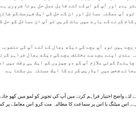
ر ہے، اور آپ کو اس کے لئے قابل عمل حل ہونا ضروری ہے.
تو، آپ ممکنہ مسائل اور ان کے حل کی ایک فہرست کو ضائع
کام کرنے کے بارے میں بات کریں تو آپ ان مسائل کو حل ک
 بچے ہیں تو، آپ بچے کی دیکھ بھال کے لئے آپ کی منصوبہ
ہ بندی اپنے بچے سے مختلف بچے کی دیکھ بھال فراہم کرنے 
چاہئے؛ کوئی ملازم آپ کو دو چیزوں کو ایک ہی وقت میں اد
بجائے شخص میں ایڈریس کرنے کا ایک مسئلہ بن سکتا ہے.
کے لئے واضح اختیار فراہم کرنے میں آپ کی تجویز کو لمو میں کھو جان
ر ہے. اس میٹنگ یا اس پر سماعت کا مطالبہ مت کرو. اس معاملے پر