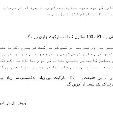
اری کو خود بخود بنایا ہے، تو وہ نہ صرف اس کی سرمایہ 
 لۓ مکمل الزام لگانا پڑتا ہے.
ے مارکیٹ جاری رہے گا.
یں ہے اور تقریبا ہر کسی کو مارکیٹ کی پیروی کرنا متفق
ھ جاتی ہے اور کبھی کبھی یہ نیچے جاتا ہے. یہ یہ طول و 
 مسلسل کامیابی یقینی بنائے گی جو رجحانات سے آگے نکل
 صنعت میں کیا ہوتا ہے کہ ایک دوسرے پر اثر انداز ہوگا.
 رہے ہیں. حقیقت یہ ہے کہ مارکیٹ میں زیادہ بدقسمتی سے زیادہ پی
ے کے لئے پیسہ ادا کریں گے.
پروفیشنل خریداروں کے 4