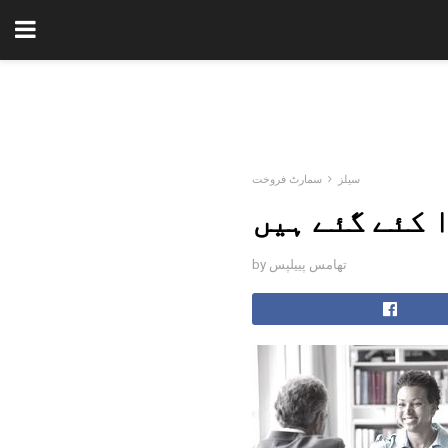
سیلز
سمارٹ فروخت
 کئے گئے ہیں
by تھامس پییلپس