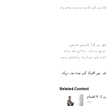
کاری کو کھونے سے محروم
 ہو گا: کبھی کبھی
عرض ہے کہ مالی خدمات
نے کی مہارت رکھتی ہے،
شہ ور افراد کی مدد سے زیادہ
Related Content
 اقسام
سیلز