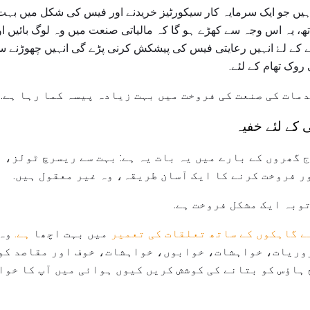
ں جو ایک سرمایہ کار سیکورٹیز خریدنے اور فیس کی شکل میں بہت کم
ھ، یہ اس وجہ سے کھڑے ہو گا کہ مالیاتی صنعت میں وہ لوگ بائیں اور 
 کے لۓ انہیں رعایتی فیس کی پیشکش کرنی پڑے گی انہیں چھوڑنے سے ر
روک تھام کے لئے.
مات کی صنعت کی فروخت میں بہت زیادہ پیسہ کما رہا ہے.
 کے لئے خفیہ
ج گھروں کے بارے میں یہ بات یہ ہے: بہت سے ریسرچ ٹولز، 
 فروخت کرنے کا ایک آسان طریقہ، وہ غیر معقول ہیں.
توبہ ایک مشکل فروخت ہے.
ے گاہکوں کے ساتھ تعلقات کی تعمیر
میں بہت اچھا
ہے.
وہ 
روریات، خواہشات، خوابوں، خواہشات، خوف اور مقاصد کو
 ہاؤس کو بتانے کی کوشش کریں کیوں ہوائی میں آپ کا خوا