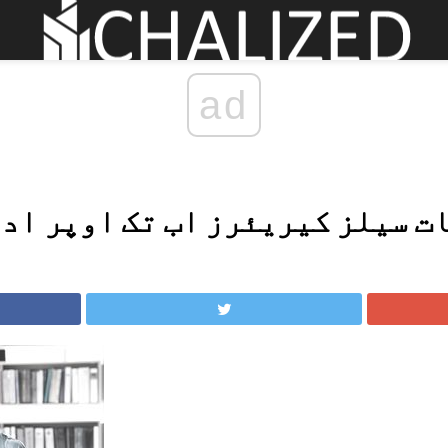
ad
ت سیلز کیریئرز اب تک اوپر ادا