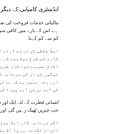
انڈسٹری کامیابی کے دیگر
مالیاتی خدمات فروخت کی صنع
ہے، اس کے بارے میں کافی سی
کم سے کم کہنا.
ایک غلطی کرنے سے ڈرتے 
کاری کس طرح سیکھنے کے ب
اکاؤنٹس سے خود کار طریق
لوگوں کو ان کی سرمایہ ک
اور وجہ نہیں ہے کہ مالی
کی آمدنی کی آمد پیدا کرن
انسانی فطرت کے لئے ایک اور س
جب چیزیں ٹھیک رہیں گی. اور 
اگر سرمایہ کار ایک بروک
الزام لگاتا ہے یا آگ سکت