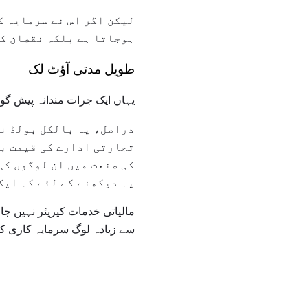
لیکن اگر اس نے سرمایہ ک
ہوجاتا ہے بلکہ نقصان کے
طویل مدتی آؤٹ لک
یہاں ایک جرات مندانہ پیش گوئی ہے: اگلے 100 سالوں کے لئ
دراصل، یہ بالکل بولڈ نہ
تجارتی ادارے کی قیمت بڑ
کی صنعت میں ان لوگوں کی
یہ دیکھنے کے لئے کہ ایک
مالیاتی خدمات کیریئر نہیں جا
سے زیادہ لوگ سرمایہ کاری کرن