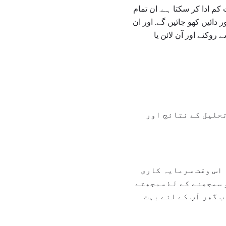
 ادا کر سکتا ہے. ان تمام
دائیں کھو جائیں گے. اور ان
وکنے اور آن لائن یا
تحلیل کے نتائج اور
اس وقت سرمایہ کاری
 سمجھنے کے لۓ سمجھتے
ب گھر آپ کے لئے بہت