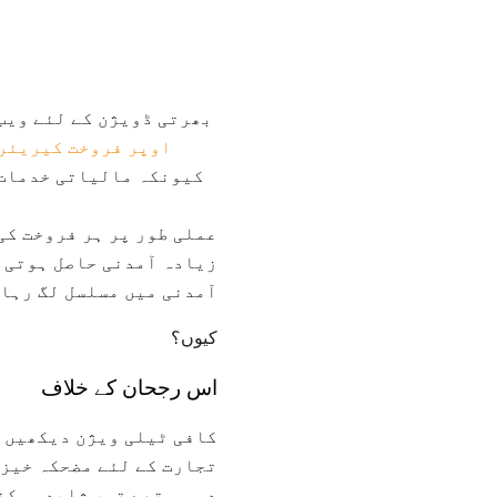
بھرتی ڈویژن کے لئے ویب
اوپر فروخت کیریئر 
کیونکہ مالیاتی خدمات 
عملی طور پر ہر فروخت کی
زیادہ آمدنی حاصل ہوتی ہ
آمدنی میں مسلسل لگ رہا 
کیوں؟
اس رجحان کے خلاف
کافی ٹیلی ویژن دیکھیں ا
تجارت کے لئے مضحکہ خیز 
دو ہی تھے تو، شاید ممکن