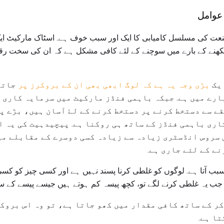
 عوامل
ت کی مسلسل کامیابی کا ایک اور سبب خوف ہے. اسٹاک مارکیٹ ای
کھنے کے بارے میں سوچنے کے لئے کافی مشکل ہے کہ ان کی سخت رق
ایک
بڑی وجہ یہ ہے کہ لوگ ابھی بھی ان کے بروکرز پر
جاتے
ارے میں ہے. جبکہ باہمی فنڈز مارکیٹ میں سرمایہ کاری ک
ے سے دستخط کرنے پر دستخط کرنے کے لۓ آسان ہیں، بڑے پ
اری باہمی فنڈز کے ساتھ ہی روکنا ہے. پیچیدہیت کی یہ ا
 سروس انڈسٹری زیادہ سے زیادہ کسی دوسرے کے مقابلے می
ے کے لئے جاری ہے.
بب آتا ہے. لوگوں کو غلطی کرنا پسند نہیں ہے اور کسی چیز کو کسی چ
جب یہ غلطی کرنے لگے تو، کچھ پیسہ کم ہوتے ہیں جیسے پیسے کے سا
ر کے ساتھ کافی مقدار میں کھو جاتا ہے، تو وہ اس بروک
ا ہے.