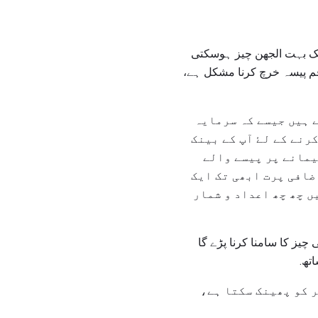
ک بہت الجھن چیز ہوسکتی
م پیسہ خرچ کرنا مشکل ہے،
 ہیں جیسے کہ سرمایہ
رنے کے لۓ آپ کے بینک
یمانے پر پیسے والے
ضافی پرت ابھی تک ایک
ں چھ چھ اعداد و شمار
یز کا سامنا کرنا پڑے گا
تھ.
ر کو پھینک سکتا ہے،