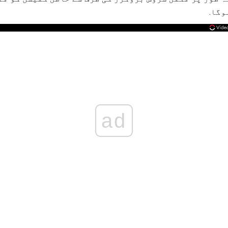
وگا.
ad