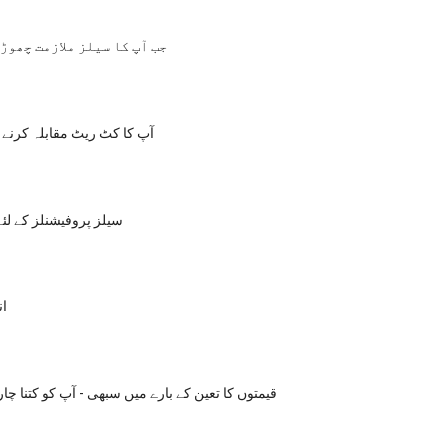
جب آپ کا سیلز ملازمت چھوڑ
آپ کا کٹ ریٹ مقابلہ کرنے وا
سیلز پروفیشنلز کے لئ
ا
قیمتوں کا تعین کے بارے میں سبھی - آپ کو کتنا چار