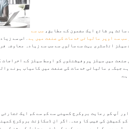
 سائٹ پر شائع ایک مضمون کے مطابق،
سب سے
سب سے اوپر مالیاتی خدمات کی صنعت میں ہے
. اس سے زیاد
سیلز انڈسٹری بہت سے سالوں سے سب سے زیادہ معاوضہ فر
 صنعت میں سیلز پروفیشنلوں کو اوسط سیلز کے اخراجات ک
ے جبکہ، مالیاتی خدمات کی صنعت میں کامیاب ہونے والے
ہے.
ور آپ کو رعایت بروکرج کمپنی سے کم سے کم ایک تجارتی 
کم کمیشن کی فیس کا وعدہ. اگر ان ڈسکاؤنٹ بروکرج کمپنی
ہ طور پر مکمل سروس بروکرز کی طرف سے حاصل کمیشن کو مت