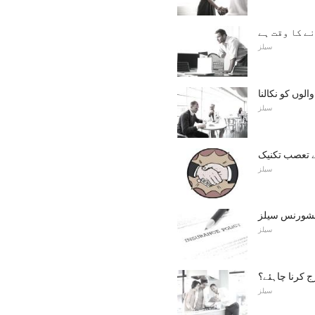
نے کا وقت ہے
سیلز
لوں کو نکالنا
سیلز
ے تعصب تکنیک
سیلز
نشورنس سیلز
سیلز
ج کرنا چاہئے؟
سیلز