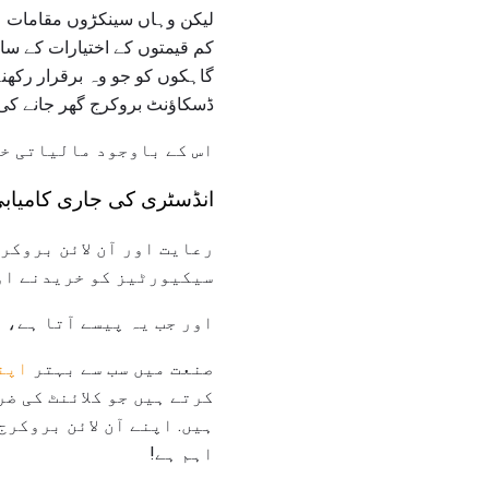
لیکن وہاں سینکڑوں مقامات ہی
کم قیمتوں کے اختیارات کے سات
گاہکوں کو جو وہ برقرار رکھنے
ڈسکاؤنٹ بروکرج گھر جانے کی 
اس کے باوجود مالیاتی خد
انڈسٹری کی جاری کامیابی
رعایت اور آن لائن بروکر
سیکیورٹیز کو خریدنے اور
اور جب یہ پیسے آتا ہے، 
صنعت میں سب سے بہتر
اپن
کرتے ہیں جو کلائنٹ کی ض
ہیں. اپنے آن لائن بروکرج
اہم ہے!