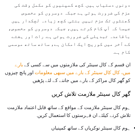
دونوں دستیاب ہیں. کچھ کمپنیوں کو مکمل وقت کی
عزم کی ضرورت ہوتی ہے جبکہ دوسروں کو مخصوص
گھنٹوں تک عزم نہیں بنتی. کچھ زیادہ لچکدار ہیں
جیسا کہ آپ کام کرتے ہیں، جبکہ دوسروں کو مخصوص،
باقاعدہ تبدیلی کی ضرورت ہوتی ہے. رات اور ہفتے
کے آخر میں کوریج ایک امکان ہے، ساتھ ساتھ موسمی
کام ہے.
ان قسم کے کال سینٹر کی ملازمتوں میں سے کسی کے
بارے
میں، کال کال سینٹر کے بارے میں سبھی معلومات
اور پانچ چیزوں
کو گھر کال مراکز کے بارے میں جاننے کے لئے پڑھیں
گھر کال سینٹر ملازمت تلاش کریں
ہوم کال سینٹر ملازمت کے مواقع کے ساتھ قابل اعتماد ملازمت
تلاش کرنے کیلئے ان فہرستوں کا استعمال کریں.
ہوم کال سینٹر نوکریاں کے ساتھ کمپنیاں