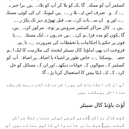
کسٹمر آپ کو ممکنہ گاہک کو بلا کر آپ کو بلاتے ہیں. برا خبر یہ
ہے کہ وہ صرف اس لیے بلا رہے ہیں کیونکہ ان کی کوئی مسئلہ
ہے، اور وہ ان سے بات کرنے سے قبل تھوڑی دیر تک پکڑ رہے
ہیں. یہ کال مراکز کسٹمر سروس پر توجہ مرکوز کرتے ہیں،
گاہکوں کو مدد فراہم کرتے ہیں جنہوں نے ایک مسئلہ ہے یا
فون پر حکم یا احکامات یا تحفظات کی ضرورت ہے. تاہم،
فروخت اب بھی انباؤنڈ کال سینٹر ایجنٹ کی ملازمت کا ایک اہم
حصہ ہوسکتا ہے، خاص طور پر اشیاء یا اضافے پر اضافہ. آپ کو
کسٹمر کے سوالوں کے جوابات دیکھنے اور ان کے مسائل کو حل
کرنے کے لئے ڈیٹا بیس کا استعمال کرنا پڑے گا.
آپ ان کے احکامات کو پورا کرنے کے لئے درست طریقے
سے داخل ہوسکتے ہیں.
آؤٹ باؤنڈ کال سینٹر
کچھ کال مراکز (کبھی کبھی ٹیلی منمارٹنگ مراکز
کہتے ہیں) صرف باہر جانے والی کالیں بناتے ہیں. آپ