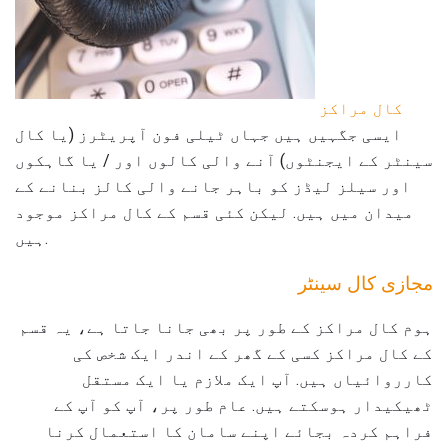
کال مراکز
ایسی جگہیں ہیں جہاں ٹیلی فون آپریٹرز (یا کال
سینٹر کے ایجنٹوں) آنے والی کالوں اور / یا گاہکوں
اور سیلز لیڈز کو باہر جانے والی کالز بنانے کے
میدان میں ہیں. لیکن کئی قسم کے کال مراکز موجود
ہیں.
مجازی کال سینٹر
ہوم کال مراکز کے طور پر بھی جانا جاتا ہے، یہ قسم
کے کال مراکز کسی کے گھر کے اندر ایک شخص کی
کارروائیاں ہیں. آپ ایک ملازم یا ایک مستقل
ٹھیکیدار ہوسکتے ہیں. عام طور پر، آپ کو آپ کے
فراہم کردہ بجائے اپنے سامان کا استعمال کرنا