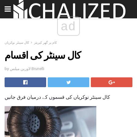
ad
کام پر گھر کیریئر
کال سینٹر نوکریاں
کال سینٹر کی اقسام
by لاورین میلس Brunelli
کال سینٹر نوکریاں کی قسموں کے درمیان فرق جانیں