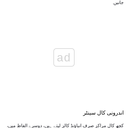
جانیں.
ad
اندرونی کال سینٹر
کچھ کال مراکز صرف انباؤنڈ کالز لیتے ہیں، دوسرے الفاظ میں،