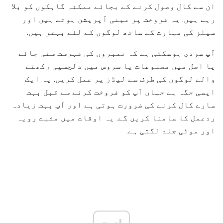
ان سے کال وصول کرنے کے بجائے ممکنہ گاہکوں کو بلا
رہے ہیں. یہ فروخت پر مبنی آپریشن ہوتے ہیں اور
سیلز کی مہارت کے ساتھ لوگوں کے لئے بہتر ہیں.
آپ سردی ہوسکتی ہے کہ نمبروں کی فہرست سنی جائے
یا اصل میں مصنوعات یا سروس میں دلچسپی رکھنے
والے لوگوں کی طرف سے لیڈز پر عمل کریں. یہ ایک
ایسی جگہ ہے جہاں آپ کو فروخت کرنے سے قبل بہت
سارے کال کرنے کی ضرورت ہوتی ہے اور آپ بہت زیادہ
ردعمل کا سامنا کریں گے. یہ اوقات میں مثبت رویہ
اور موٹی جلد لگتی ہے.