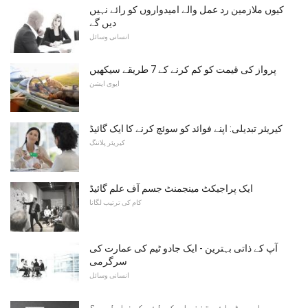
کیوں ملازمین رد عمل والے امیدواروں کو رائے نہیں
دیں گے
انسانی وسائل
پرواز کی قیمت کو کم کرنے کے 7 طریقے سیکھیں
ایوی ایشن
کیریئر تبدیلی: اپنے فوائد کو سوئچ کرنے کا ایک گائیڈ
کیریئر پلاننگ
ایک پراجیکٹ مینجمنٹ جسم آف علم گائیڈ
کام کی ترتیب لگانا
آپ کے ذاتی بہترین - ایک جادو ٹیم کی عمارت کی
سرگرمی
انسانی وسائل
اوورٹیائم تنخواہ کے لئے کون اہل ہے؟