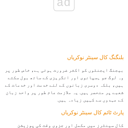
ad
بلنگنگ کال سینٹر نوکریاں
بیجنگ ایجنٹوں کو اکثر ضرورت ہوتی ہے، خاص طور پر
وہ لوگ جو ہسپانوی اور انگریزی کے ساتھ بول سکتے
ہیں، بلکہ دوسری زبانوں کے لئے خدمت اور خدمات کے
شعبے پر منحصر ہیں. یہ ملازمت عام طور پر واحد زبان
کے عہدوں سے کہیں زیادہ ہیں.
پارٹ ٹائم کال سینٹر نوکریاں
کال سینٹرز میں مکمل اور جزوی وقت کی پوزیشن