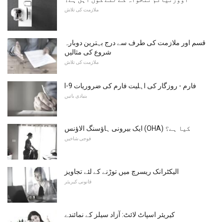
ملازمت کی تلاش
قسم اور ملازمت کی طرف سے درج بہترین دوبارہ
شروع کی مثالیں
ملازمت کی تلاش
I-9 فارم - روزگار کی اہلیت فارم کی ضروریات
بنیادی باتیں
ایک بیرونی ہاؤسنگ الاؤنس (OHA) کیا ہے؟
فوجی شاخیں
الیکٹرانک ریسرچ میں توڑنے کے لئے تجاویز
قانونی کیریئر
کیریئر اسپاٹ لائٹ: آزاد سیلز کے نمائندے