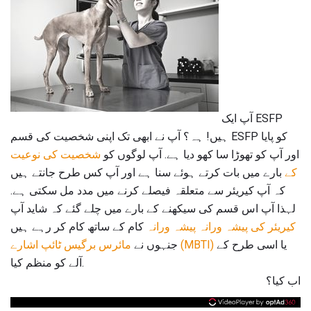
آپ ایک ESFP
ہیں! ہہ؟ آپ نے ابھی تک اپنی شخصیت کی قسم ESFP کو پایا
اور آپ کو تھوڑا سا کھو دیا ہے. آپ لوگوں کو
شخصیت کی نوعیت
کے
بارے میں بات کرتے ہوئے سنا ہے اور آپ کس طرح جانتے ہیں
کہ آپ کیریئر سے متعلقہ فیصلے کرنے میں مدد مل سکتی ہے.
لہذا آپ اس قسم کی سیکھنے کے بارے میں چلے گئے کہ شاید آپ
کیریئر کی پیشہ ورانہ پیشہ ورانہ
کام کے ساتھ کام کر رہے ہیں
یا اسی طرح کے
مائرس برگیس ٹائپ اشارے (MBTI)
جنہوں نے
آلے کو منظم کیا.
اب کیا؟