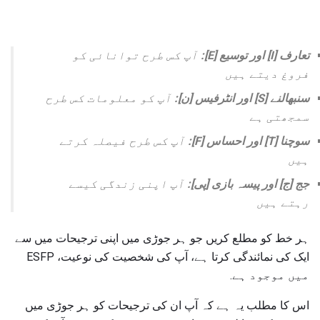
تعارف [I] اور توسیع [E]:
آپ کس طرح توانائی کو
فروغ دیتے ہیں
سنبھالنے [S] اور انٹرفیس [ن]:
آپ کو معلومات کس طرح
سمجھتی ہے
سوچنا [T] اور احساس [F]:
آپ کس طرح فیصلہ کرتے
ہیں
جج [ج] اور پیسہ بازی [پی]:
آپ اپنی زندگی کیسے
رہتے ہیں
ہر خط کو مطلع کریں جو ہر جوڑی میں اپنی ترجیحات میں سے
ایک کی نمائندگی کرتا ہے، آپ کی شخصیت کی نوعیت، ESFP
میں موجود ہے.
اس کا مطلب یہ ہے کہ آپ ان کی ترجیحات کو ہر جوڑی میں