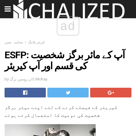
ad
کیریئر پلاننگ
محاسبہ نفس
ESFP: آپ کے مائر برگز شخصیت
کی قسم اور آپ کیریئر
by ڈان روسن برگ McKay
کیریئر کے فیصلے کرنے کے لئے اپنے میئر برگز
شخصیت کی نوعیت کا استعمال کرتے ہوئے