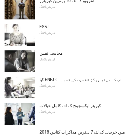
انٹرویو کے لئے 10 بہترین کیریئرز
کیریئر پلاننگ
ESFJ
کیریئر پلاننگ
محاسبہ نفس
کیریئر پلاننگ
کیا ENFJ آپ کے میئر برگز شخصیت کی قسم ہے؟
کیریئر پلاننگ
کیریئر ایکسچینج کے لئے کامل خیالات
کیریئر پلاننگ
2018 میں خریدنے کے لئے 7 بہترین مذاکرات کتابیں