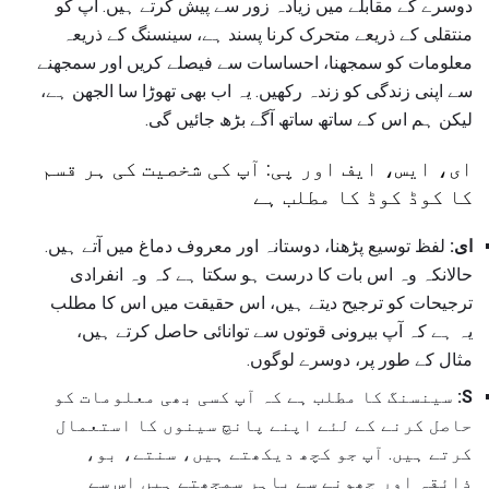
دوسرے کے مقابلے میں زیادہ زور سے پیش کرتے ہیں. آپ کو
منتقلی کے ذریعے متحرک کرنا پسند ہے، سینسنگ کے ذریعہ
معلومات کو سمجھنا، احساسات سے فیصلے کریں اور سمجھنے
سے اپنی زندگی کو زندہ رکھیں. یہ اب بھی تھوڑا سا الجھن ہے،
لیکن ہم اس کے ساتھ ساتھ آگے بڑھ جائیں گی.
ای، ایس، ایف اور پی: آپ کی شخصیت کی ہر قسم
کا کوڈ کوڈ کا مطلب ہے
ای:
لفظ توسیع پڑھنا، دوستانہ اور معروف دماغ میں آتے ہیں.
حالانکہ وہ اس بات کا درست ہو سکتا ہے کہ وہ انفرادی
ترجیحات کو ترجیح دیتے ہیں، اس حقیقت میں اس کا مطلب
یہ ہے کہ آپ بیرونی قوتوں سے توانائی حاصل کرتے ہیں،
مثال کے طور پر، دوسرے لوگوں.
S:
سینسنگ کا مطلب ہے کہ آپ کسی بھی معلومات کو
حاصل کرنے کے لئے اپنے پانچ سینوں کا استعمال
کرتے ہیں. آپ جو کچھ دیکھتے ہیں، سنتے، بو،
ذائقہ اور چھونے سے باہر سمجھتے ہیں اس سے