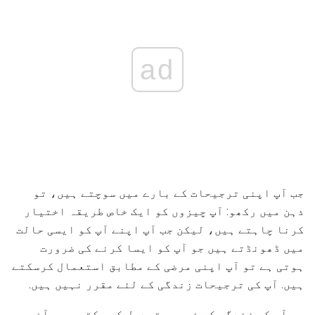
ad
جب آپ اپنی ترجیحات کے بارے میں سوچتے ہیں، تو
ذہن میں رکھو: آپ چیزوں کو ایک خاص طریقہ اختیار
کرنا چاہتے ہیں، لیکن جب آپ اپنے آپ کو ایسی حالت
میں ڈھونڈتے ہیں جو آپ کو ایسا کرنے کی ضرورت
ہوتی ہے تو آپ اپنی مرضی کے مطابق استعمال کرسکتے
ہیں. آپ کی ترجیحات زندگی کے لئے مقرر نہیں ہیں.
وہ آپ کی زندگی کے ذریعہ تبدیل کر سکتے ہیں. آخر