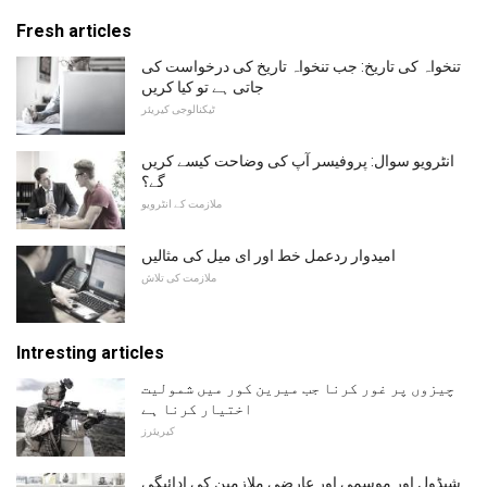
Fresh articles
تنخواہ کی تاریخ: جب تنخواہ تاریخ کی درخواست کی
جاتی ہے تو کیا کریں
ٹیکنالوجی کیریئر
انٹرویو سوال: پروفیسر آپ کی وضاحت کیسے کریں
گے؟
ملازمت کے انٹرویو
امیدوار ردعمل خط اور ای میل کی مثالیں
ملازمت کی تلاش
Intresting articles
چیزوں پر غور کرنا جب میرین کور میں شمولیت
اختیار کرنا ہے
کیریئرز
شیڈول اور موسمی اور عارضی ملازمین کی ادائیگی