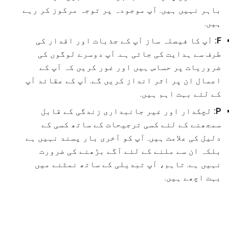
باہر نہیں ہیں. آپ موجودہ پر توجہ مرکوز کر رہے
ہیں.
F:
آپ کا فیصلہ ساز آپ کے جذبات اور اقدار کی
طرف سے ہدایت کی جاتی ہے. آپ دوسرے لوگوں کی
ضروریات پر حساس ہیں اور غور کریں کہ آپ کے
اعمال ان پر اثر انداز کریں گے. آپ کے عقائد آپ
کے لئے بہت اہم ہیں.
P:
لچکدار اور غیر جانبداری زندگی کے قابل
سمجھنے کے لئے کسی ترجیحات کے ساتھ کسی کے
دلیل کی علامت ہیں. آپ کو آخری بار پسند نہیں ہے
بلکہ ان سے ملنے کے لئے آگے بڑھنے کی ضرورت
نہیں ہے. تاہم، آپ تبدیلی کے ساتھ نمٹنے میں
بہت اچھے ہیں.