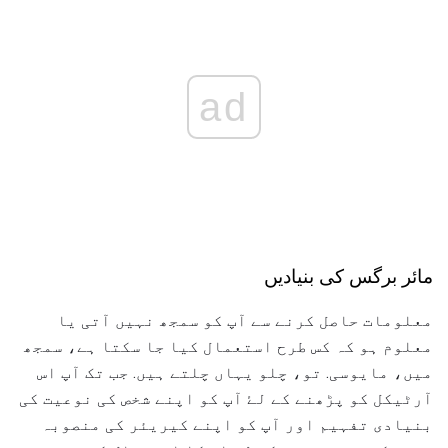
ad
مائر برگس کی بنیادیں
معلومات حاصل کرنے سے آپ کو سمجھ نہیں آتی یا
معلوم ہو کہ کس طرح استعمال کیا جا سکتا ہے، سمجھ
میں، مایوسی. تو، چلو یہاں چلتے ہیں. جب تک آپ اس
آرٹیکل کو پڑھنے کے لۓ آپ کو اپنے شخص کی نوعیت کی
بنیادی تفہیم اور آپ کو اپنے کیریئر کی منصوبہ