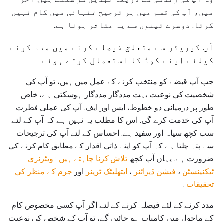
میں، آپ کی قسم میں ہر ترجیح تنہائی میں کام نہیں
کرتا. دوسرے تینوں سے یہ متاثر ہوتا ہے.
آپ کیریئر سے متعلق فیصلے کرنے میں مدد کرنے
کیلئے اپنے کوڈ کا استعمال کرتے ہوئے
جب آپ قبضے کو منتخب کرنے کے عمل میں ہیں، تو آپ کی
شخصیت کی نوعیت بہت مددگار مددگار ہوسکتی ہے، خاص
طور پر درمیانی دو خطوط، ایس اور ایف. آپ کی عملی فطرت
آپ کی خدمت کرے گی. اس کا مطلب یہ نہیں ہے کہ آپ کے لئے
سب کچھ سیاہ اور سفید ہے. احساس کے لئے آپ کی ترجیحات
سے پتہ چلتا ہے کہ آپ کو اپنے ذاتی اقدار کے مطابق کام کرنے کی
ضرورت ہے. یہاں آپ کچھ
تلاش کرنا چاہتے ہیں
:
ویٹرنری
ٹیکنینسٹن
،
فیشن ڈیزائنر
،
ایتھلیٹک ٹرینر
اور
جرم کے منظر کی
تحقیقات
.
مدد کرنے کے لئے فیصلہ کرنے کے لئے اگر آپ کسی مخصوص کام
کے ماحول میں کامیاب ہو جائیں گے، تو آپ کے شخص کی نوعیت