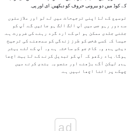
کے کوڈ میں دو بیرونی حروف کو دیکھیں: ای اور پی.
توسیع کے لۓ اپنی ترجیحات میں لے لو اور ملازمتوں
سے دور رہو جس میں آپ الگ الگ ہو جائیں گے. آپ کو
جتنی جلدی ممکن ہو اس کے ارد گرد رہنے کی ضرورت ہے.
جیسا کہ کسی شخص کو طرز زندگی کو سمجھنے کی ترجیح
دیتی ہے، وہ کام جو کم ساختہ ہے وہ آپ کے لئے بہتر
ہوگا. یاد رکھو کہ آپ کو تبدیل کرنے کے لۓ بہت اچھا
ہے، لیکن آگے بڑھنے اور منصوبہ بندی کرنے میں
چپکے پر اتنا اچھا نہیں ہے.
ad