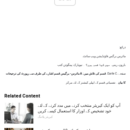
ذرائع:
مائرس برگس فاؤنڈیشن ویب سائٹ.
بارون، رینی.
میں کیا قسم ہوں؟
.
نیویارک: پینگوئن کتب
صفحہ، Earle C.
قسم کی تلاش میں: A مائرس- برگیس قسم اشارے کی طرف سے رپورٹ کی ترجیحات
کا بیان
.
نفسیاتی قسم کے ایپلی کیشنز کے لئے مرکز
Related Content
آپ کو ایک کیریئر منتخب کرنے میں مدد کرنے کے لئے
خود تشخیص کے اوزار کا استعمال کیسے کریں
کیریئر پلاننگ