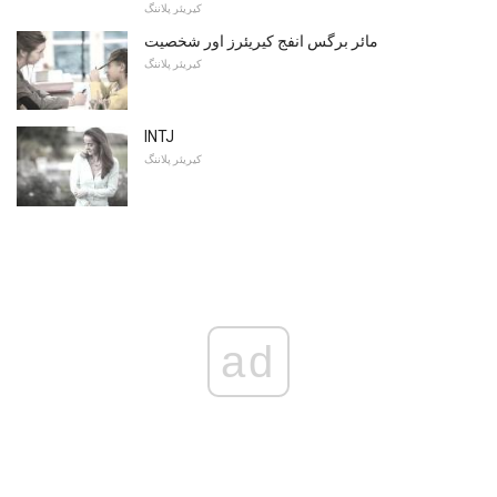
کیریئر پلاننگ
مائر برگس انفج کیریئرز اور شخصیت
کیریئر پلاننگ
INTJ
کیریئر پلاننگ
ad