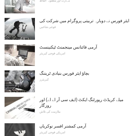
مہارت اور مطلوبہ الفاظ
ایئر فورس نے دوبارہ تربیتی پروگرام میں شرکت کی
فوجی شاخیں
آرمی فائنانس مینجمنٹ ٹیکنینسٹ
امریکی فوجی کیریئر
بچاؤ ایئر فورس بنیادی ٹریننگ
کیریئرز
میلے کریڈٹ رپورٹنگ ایکٹ (ایف سی آر اے اے) اور
روزگار
ملازمت کی تلاش
آرمی کمشنر افسر نوکریاں
امریکی فوجی کیریئر