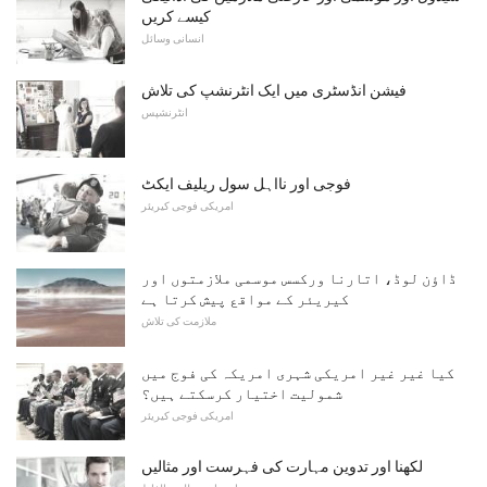
کیسے کریں
انسانی وسائل
فیشن انڈسٹری میں ایک انٹرنشپ کی تلاش
انٹرنشپس
فوجی اور نااہل سول ریلیف ایکٹ
امریکی فوجی کیریئر
ڈاؤن لوڈ، اتارنا ورکسس موسمی ملازمتوں اور
کیریئر کے مواقع پیش کرتا ہے
ملازمت کی تلاش
کیا غیر غیر امریکی شہری امریکہ کی فوج میں
شمولیت اختیار کرسکتے ہیں؟
امریکی فوجی کیریئر
لکھنا اور تدوین مہارت کی فہرست اور مثالیں