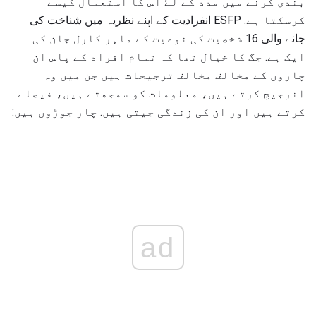
بندی کرنے میں مدد کے لۓ اس کا استعمال کیسے
کرسکتا ہے. ESFP انفرادیت کے اپنے نظریہ میں شناخت کی
جانے والی 16 شخصیت کی نوعیت کے ماہر کارل جان کی
ایک ہے. جگ کا خیال تھا کہ تمام افراد کے پاس ان
چاروں کے مخالف مخالف ترجیحات ہیں جن میں وہ
انرجیج کرتے ہیں، معلومات کو سمجھتے ہیں، فیصلے
کرتے ہیں اور ان کی زندگی جیتی ہیں. چار جوڑوں ہیں:
ad