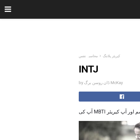
کیریئر پلاننگ
محاسبہ نفس
INTJ
by ڈان روسن برگ McKay
M کی قسم اور آپ کیریئر