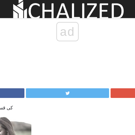
ad
آپ کی BTI