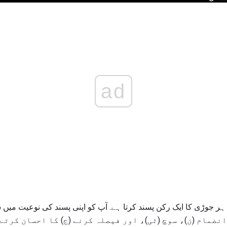
ad
پر، آپ انفراسٹرکرن (I)، انضمام (ن)، سوچ (ٹی)، اور فیصلہ کرنے (ج) کا احس