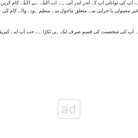
منتقلی (I) پسند ہے، آپ کی توانائی آپ کے اندر اندر آتی ہے. آپ اکیلے ہی اکیلے کام 
 غیر معمولی یا خرابی سے متعلق ماحول سے منظم ہونے والے کام کی 
 آپ کی شخصیت کی قسم صرف ایک ہی ٹکڑا ہے جب آپ اپنے کیریئر ک
ad