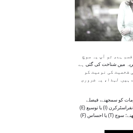
قسم ہے، تو آپ یہ سوچ
خصیت کے نظریہ میں شناخت کی گئی ہے
 شخصیت کی نوعیت کو
 ہیں. لہذا، یہ ضروری
ومات کو سمجھنے، فیصلے
کرنے، اور ہماری زندگیوں کو زندہ رہنے کے لۓ اس کے لۓ مخالف ترجیحات کے چار جوڑوں ہیں. ہم انفراسٹرکرن (I) یا توسیع (E)
کے ذریعے توانائی کو فروغ دیتے ہیں؛ سینسنگ (ایس) یا انضمام (این) کی طرف سے معلومات کو سمجھنے؛ سوچ (T) یا احساس (F)