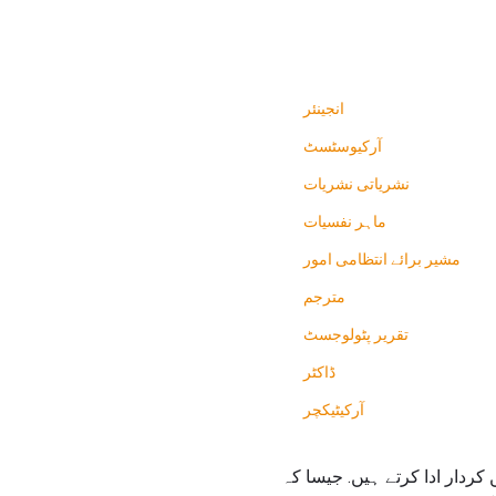
انجینئر
آرکیوسٹسٹ
نشریاتی نشریات
ماہر نفسیات
مشیر برائے انتظامی امور
مترجم
تقریر پٹولوجسٹ
ڈاکٹر
آرکیٹیکچر
میں کردار ادا کرتے ہیں. جیسا کہ