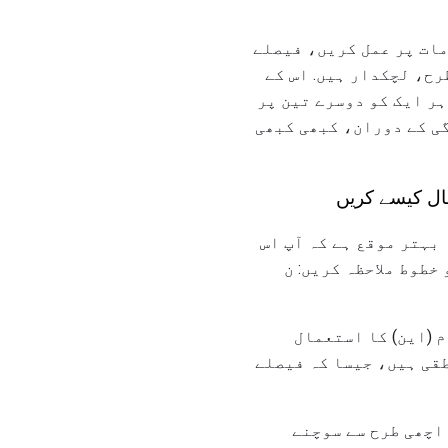
مات پر عمل کریں، فیصلے
رح، لچکدار ہیں. اس کے
ہر ایک کو دوسرے تین پر
گی کے دوران، کبھی کبھی
بہتر موقع ہے کہ آپ اس
خطوط ملاحظہ کریں: ن
 (این) کا استعمال
طقی ہیں، جیسا کہ فیصلے
اچھی طرح سے سوچنے