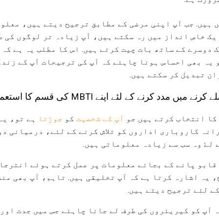
 ہیں. جب آپ اپنی مرضی کے مطابق ترجیح دیتے ہیں، معلو
یک خاص انداز میں رہ سکتے ہیں، آپ زیادہ تر لوگوں کی ط
 دوسرے کے ساتھ بات چیت کرتے ہیں. اس کا مطلب یہ ہے کہ 
و یہ بھی احساس ہونا چاہئے کہ آپ کی ترجیحات آپ کے زند
ان تبدیل کر سکتے ہیں.
 کرنے کے لئے اپنے MBTI کی قسم کا استعمال کیسے کریں
کا انتخاب کرتے ہیں جو
آپ کے شخصیت
کو
جوڑتا
ہے تو، یہ 
انہ کاروباری اداروں کو تلاش کرنے کے لئے، درمیانی دو 
 لۓ وہ سب سے زیادہ معلوماتی ہیں.
قابو پانے کے بجائے معلومات پر عمل کرتے ہوئے انترجام
، یہ اشارہ کرتا ہے کہ آپ تخلیقی ہیں. تاہم، آپ بھی من
کے لئے ترجیح دیتے ہیں.
 آپ کو کیریئروں کی طرف لے جانا چاہئے جس میں جدت اور 