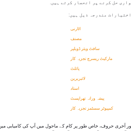
اری حل کرنے پر انحصار کرتے ہیں.
اختیارات مندرجہ ذیل ہیں:
اٹارنی
مصنف
سافٹ ویئر ڈویلپر
مارکیٹ ریسرچ تجزیہ کار
پائلٹ
لائبریرین
استاد
پیشہ ورانہ تھراپسٹ
کمپیوٹر سسٹمز تجزیہ کار
I اور J کے پہلے اور آخری حروف، خاص طور پر کام کے ماحول میں آپ کی کامیابی 