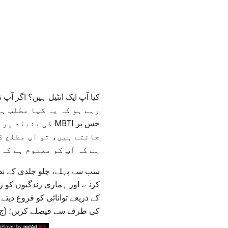
کیا آپ ایک انٹیل ہیں؟ اگر آپ 
جس پر MBTI کی بنیاد پر ہے.
جانتے ہیں، تو آپ مطلع ک
ہے کہ آپ کو معلوم ہے کہ
سب سے پہلے، چلو جلدی کے نظری
کی طرف سے فیصلے کریں؛ (ج) 