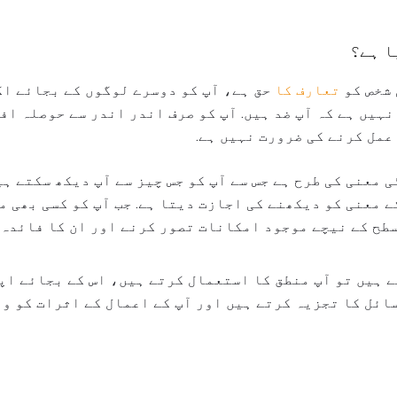
 شخص کو
تعارف کا
حق ہے، آپ کو دوسرے لوگوں کے بجائے اک
نہیں ہے کہ آپ ضد ہیں. آپ کو صرف اندر اندر سے حوصلہ اف
عمل کرنے کی ضرورت نہیں ہے.
معنی کی طرح ہے جس سے آپ کو جس چیز سے آپ دیکھ سکتے ہ
ے معنی کو دیکھنے کی اجازت دیتا ہے. جب آپ کو کسی بھی 
سطح کے نیچے موجود امکانات تصور کرنے اور ان کا فائدہ
 ہیں تو آپ منطق کا استعمال کرتے ہیں، اس کے بجائے اپ
ائل کا تجزیہ کرتے ہیں اور آپ کے اعمال کے اثرات کو وز