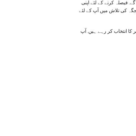
کریں گے. فیصلہ کرنے کے لئے اپنی
جگہ کی تلاش میں آپ کے لئے
ا انتخاب کر رہے ہیں. آپ