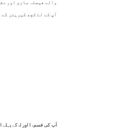
والے فیصلہ سازی اور دشو
آپ کے لۓ کچھ کیریئر کے 
آپ کی قسم، 