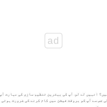
ad
یں؟ انہیں لے لو. آپ کی بہترین تنظیم سازی کی مہارت آپ
 جس سے آپ کو بروقت فیشن میں کام کرنے کی ضرورت ہوتی ہ
رورت ہے.