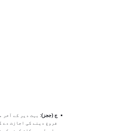
ج (ججز):
بہت دیر کے آخر م
فروغ دینے کی اجازت دے گی
ماحول میں کام کرنے کی ض