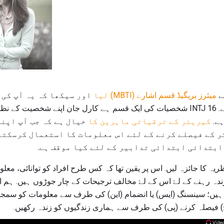
نے
میئرز بریگیڈ قسم اشارے (MBTI) لیا
اور سیکھا کہ یہ آپ کی 
رہے ہو کہ یہ کیا مطلب ہے. INTJ 16 شخصیات کی ایک قسم ہے کارل جان اپنے ش
کیریئر کے ترقیاتی ماہرین کا
خیال ہے کہ جب آپ اپنی
ر کے فیصلے کرنے کے لئے اس معلومات کا استعمال کرسکتے
 ابتدائی ابتدائی تدابیر کے لئے کیا موقف ہے.
ہ کا جائزہ لیں. اس پر یقین تھا کہ کس طرح افراد کو توانائی، معل
فیصلہ کرنے (پی) کی طرف سے ہماری زندگیوں کو زندہ رکھیں.