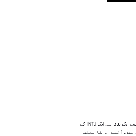
ہم میں سے ہر ایک دوسرے پر ہر جوڑی کا ایک رکن پسند کرتا ہے. آپ کو اپنی پسند کی نوعیت میں سے ایک بناتا ہے. ایک INTJ کے
ان کرتے ہیں. آئیے اس کا مطلب