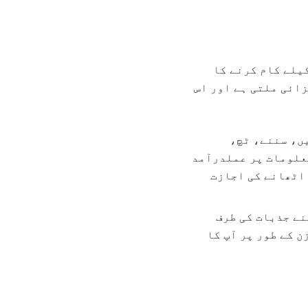
یلے کام کرنے کا
زائی ملتی ہے اور اس
یں، سننے، ٹچ،
معلومات پر عملدرآمد
 اٹھانے کی اجازت
نے جذبات کی طرف
ن کے طور پر آپ کا