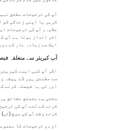
آپ کی ترجیحات مطلق نہیں
کریں یا اپنی زندگی کو ا
علاوہ، آپ کی ترجیحات ایک
اثر انداز ہوتا ہے. آپ ک
ایک سے زیادہ بار کے دور
آپ کیریئر سے متعلقہ فیصلے کرنے میں مدد
اگر آپ کسی ایسے کیریئر 
سے مطمئن ہوں گے. پیشہ ور
اور ٹی. یہ فیصلہ کرنے کے
سختی سے متعلق حقائق پر 
کرنے کے لئے آپ کی ترجیح
کرتے وقت آپ کی سوچ (ٹی) 
ان دو ترجیحات کا مجموعہ