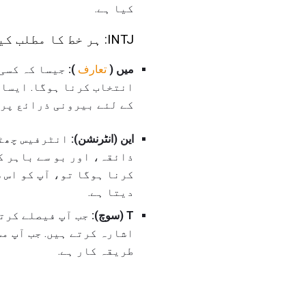
کیا ہے.
INTJ: ہر خط کا مطلب کیا ہے؟
میں (
تعارف
):
جیسا کہ کسی
انتخاب کرنا ہوگا. ایسا 
کے لئے بیرونی ذرائع پر 
این (انٹرنشن):
انٹرفیس چھٹی 
ذائقہ، اور بو سے باہر ک
کرنا ہوگا تو، آپ کو اس 
دیتا ہے.
T (سوچ):
جب آپ فیصلے کرتے
اشارہ کرتے ہیں. جب آپ مس
طریقہ کار ہے.