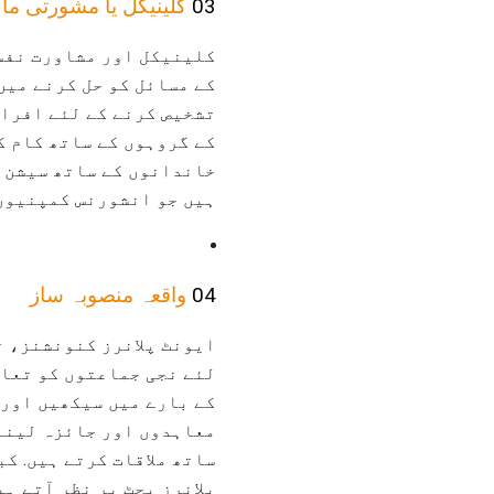
03
کلینیکل یا مشورتی ما
کلینیکل اور مشاورت نفس
کے مسائل کو حل کرنے میں 
تشخیص کرنے کے لئے افراد
کے گروہوں کے ساتھ کام کر
خاندانوں کے ساتھ سیشن م
ہیں جو انشورنس کمپنیوں 
04
واقعہ منصوبہ ساز
ایونٹ پلانرز کنونشنز، 
لئے نجی جماعتوں کو تعاو
کے بارے میں سیکھیں اور 
معاہدوں اور جائزہ لینے 
ساتھ ملاقات کرتے ہیں. ک
پلانرز بجٹ پر نظر آتے ہ