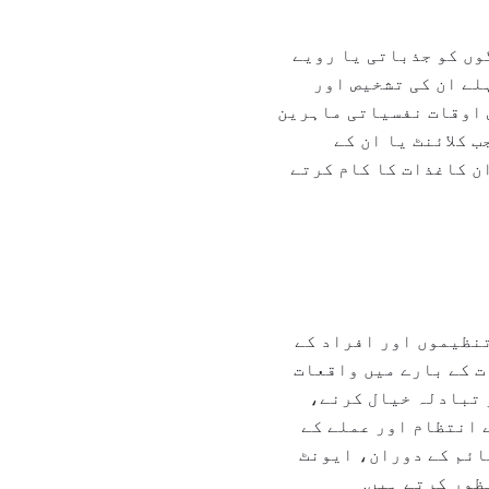
وں کو جذباتی یا رویے
ہلے ان کی تشخیص اور
ض اوقات نفسیاتی ماہرین
 کلائنٹ یا ان کے
ن کاغذات کا کام کرتے
نظیموں اور افراد کے
ت کے بارے میں واقعات
ر تبادلہ خیال کرنے،
 انتظام اور عملے کے
ٹائم کے دوران، ایونٹ
ظور کرتے ہیں.