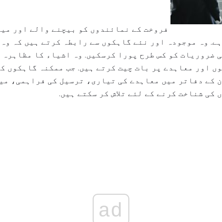
فروخت کے نمائندوں کو بیچنے والے اور مین
ے. وہ موجودہ اور نئے گاہکوں سے رابطہ کرتے ہیں کہ وہ
 ضروریات کو کس طرح پورا کرسکیں. وہ اشیاء کا مظاہرہ ک
ں اور معاہدے پر بات چیت کرتے ہیں. جب ممکنہ گاہکوں کے
ن کے دفاتر میں معاہدے کی تیاری، ترسیل کی فراہمی، م
کی شناخت کرنے کے لئے تلاش کر سکتے ہیں.
ad