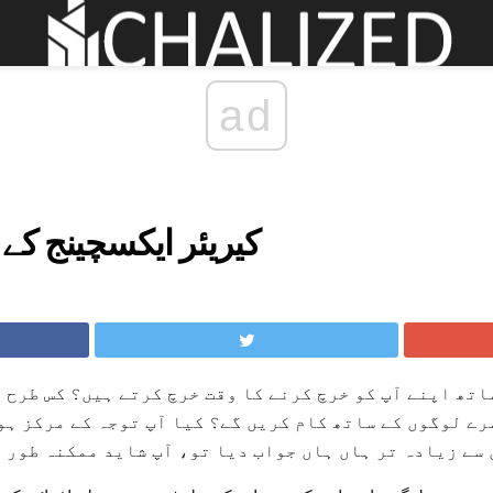
ad
کیریئر ایکسچینج کے 
اتھ اپنے آپ کو خرچ کرنے کا وقت خرچ کرتے ہیں؟ کس طرح 
رے لوگوں کے ساتھ کام کریں گے؟ کیا آپ توجہ کے مرکز ہو
 سے زیادہ تر ہاں ہاں جواب دیا تو، آپ شاید ممکنہ طور پ