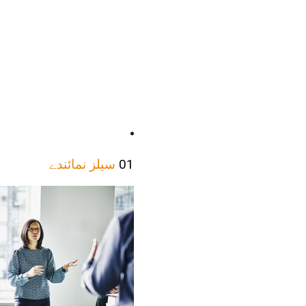
01
سیلز نمائندے