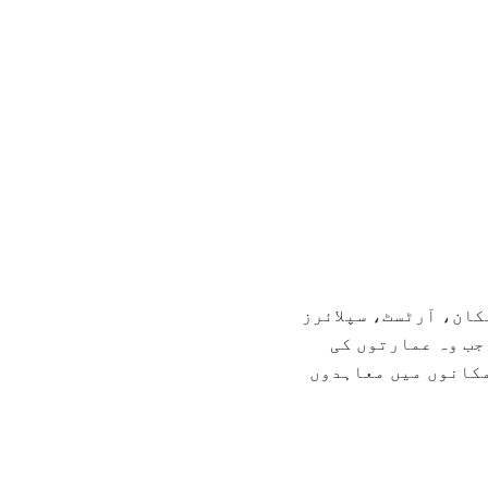
کان، آرٹسٹ، سپلائرز
جب وہ عمارتوں کی
مکانوں میں معاہدوں