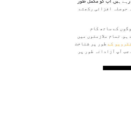
 رہے ہیں. آپ کو مکمل طور
ہ حوصلہ افزائی رکھتے
وگوں کے ساتھ کام
 ہو. تمام ملازمتوں میں
ٹرویو کے
طور پر شناخت
جب آپ آزادانہ طور پر