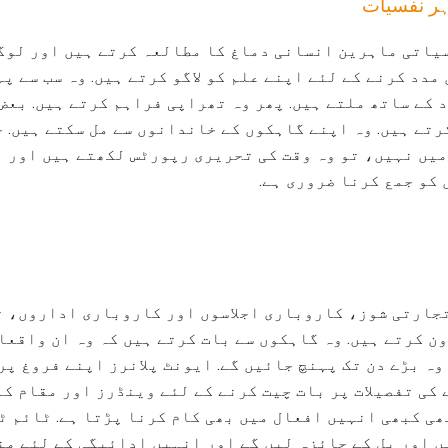
ہر نفسیات
یاتی ماہرین انسانی دماغ کا مطالعہ کرتے ہیں اور لوگ
مدد کرنے کے لئے اپنے علم کو لاگو کرتے ہیں. وہ سب سے پ
 کے ساتھ ملتے ہیں. پھر وہ تھراپی فراہم کرتے ہیں. بع
تے ہیں. وہ اپنے گاہکوں کے خاندانوں سے مل سکتے ہیں. جب
یں نہیں، تو وہ وقت کی تحریری رپورٹس لکھتے ہیں اور ا
کو جمع کرنا ضروری ہے.
تجارتی شوز، کاروباری اجلاسوں اور کاروباری اداروں، ت
ن کرتے ہیں. وہ گاہکوں سے بات کرتے ہیں کہ وہ ان واقعا
وہ بڑے دن تک پہنچ جائیں گے. ایونٹ پلانرز اپنے فروغ پ
کی تفصیلات پر بات چیت کرنے کے لئے وینڈرز اور مقام کے
بھی کبھی انہیں افعال میں بھی کام کرنا پڑتا ہے. ٹائم 
یں اور بل کے جائزہ لیں گے اور انہیں ادائیگی کے لئے من