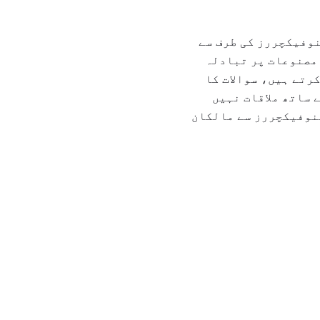
وفیکچررز کی طرف سے
 مصنوعات پر تبادلہ
رتے ہیں، سوالات کا
 ساتھ ملاقات نہیں
ینوفیکچررز سے مالکان