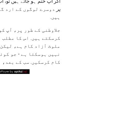
اگر آپ ختم ہو جاتے ہیں تو، 
پر
دوسرے لوگوں کے ارد گر
ہیں.
جلاوطنی کے طور پر، آپ ک
کرسکتے ہیں. اس کا مطلب ی
ملوث آزاد کام ہے، لیکن 
نہیں ہوسکتا ہے - جو کوئ
کام کرسکیں. سب کے بعد، ہ