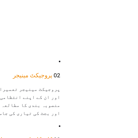
02
پروجیکٹ مینیجر
پروجیکٹ مینیجر تعمیرات
اور ان کے اپنے انتظامی 
منصوبہ بندی کا مطالعہ ک
اور بجٹ کی تیاری کی جاس