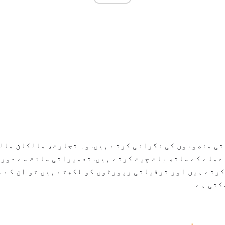
ی منصوبوں کی نگرانی کرتے ہیں. وہ تجارت، مالکان مال
عملے کے ساتھ بات چیت کرتے ہیں. تعمیراتی سائٹ سے دور 
رتے ہیں اور ترقیاتی رپورٹوں کو لکھتے ہیں تو ان کے 
کتی ہے.