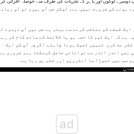
آپ دوسرے لوگوں اور باہر کے تجربات کی طرف سے حوصلہ افزائی کر
د ہونے کی ضرورت نہیں ہے، لیکن جب آپ ہیں، تو آپ زیاد
و ایک قبضے کو منتخب کرنے سے بہتر ہے جس میں آپ دوسرے ل
ہ ہے کہ ایک ٹیم کا حصہ ہو یا کلائنٹ کے ساتھ کام کر رہے
فکر مت کرو. تمہیں ٹھیک ہونا چاہئے. اگرچہ آپ کو ایک
ان
ی بھی اندر اندر سے توانائی حاصل کرسکتا ہے، ضروری ہے 
م سب میں تھوڑا سا انٹرویو اور ختم ہو رہا ہے.
ad