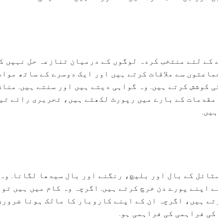
کے لئے منتخب کردہ لوگوں کے درمیان تنازعہ حل نہیں کر
ماعتوں سے ملاقات کرتے ہیں اور ایک دوسرے کے ساتھ مواص
کی کوشش کرتے ہیں. وہ گواہی دیتے ہیں اور سنتے ہیں. منا
مقدمات کے بارے میں رپورٹ لکھتے ہیں، تحریری رائے تی
یں.
ائل کے بال اور بلیچ، رنگنے اور بال سیدھا لگانا. وہ
ے اپنے پورے دن خرچ کرتے ہیں. اگرچہ وہ کام میں ہیں تو
تے ہیں، اگرچہ ان کے اپنے کاروبار کا مالک ہونا ضروری
کی فراہمی کی فراہمی ہو.