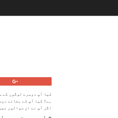
کیا آپ دوسرے لوگوں کے س
ہے؟ کیا آپ کے بجائے دوس
اگر آپ نے ان سوالوں میں