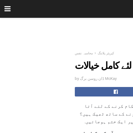
کیریئر پلاننگ
محاسبہ نفس
لئے کامل خیالات
by ڈان روسن برگ McKay
کام کرنے کے لئے آتا
نے کے ساتھ ٹھیک ہیں؟
ر ایک ختم ہوجائیں.