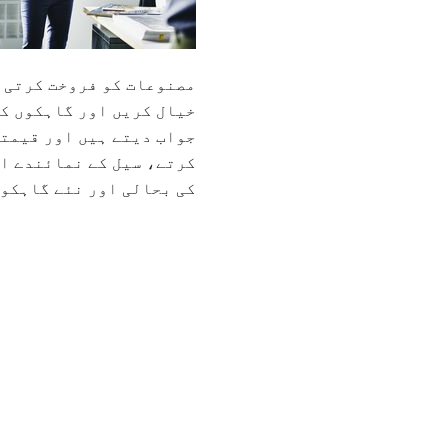
مصنوعات کو فروخت کرتی ہ
خیال کریں اور گاہکوں کی
جواب دیتے ہیں اور قیمتو
کرتے، سیل کے نمائندے ا
کی بحالی اور نئے گاہکوں 