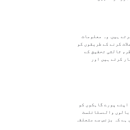
تے ہیں. وہ معلومات
لات کرنے کے طریقوں کو
ظر، ثالثی تحقیق کے
ار کرتے ہیں اور
 اپنے پورے گاہکوں کو
 بالوں والےسٹائلسٹ
 ہے کہ بزنس سے متعلقہ