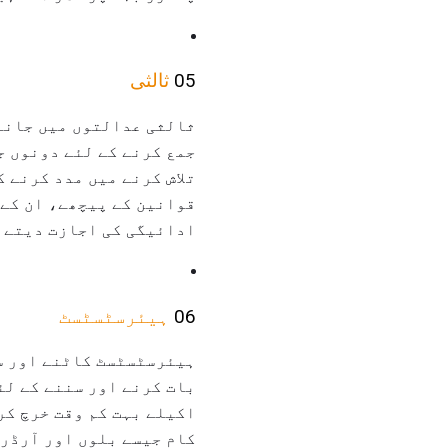
05
ثالثی
ثالثی عدالتوں میں جانے 
جمع کرنے کے لئے دونوں ج
تلاش کرنے میں مدد کرنے 
قوانین کے پیچھے، ان کے 
ادائیگی کی اجازت دیتے ہ
06
ہیئرسٹسٹسٹ
ہیئرسٹسٹسٹ کاٹنے اور سٹ
بات کرنے اور سننے کے لئ
اکیلے بہت کم وقت خرچ کر
کام جیسے بلوں اور آرڈر 