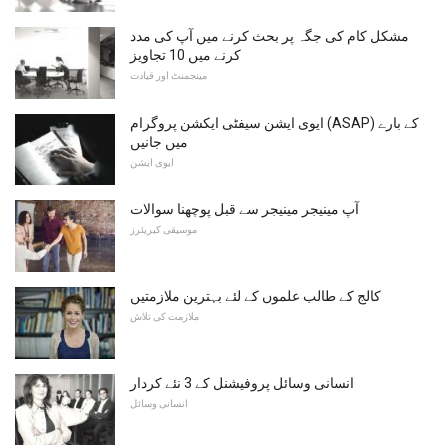
مشکل کام کی جگہ پر بحث کرنے میں آپ کی مدد
کرنے میں 10 تجاویز
مینجمنٹ اور قیادت
ایوی ایشن سیفٹی ایکشن پروگرام (ASAP) کے بارے
میں جانیں
ایوی ایشن
آپ مینیجر مینیجر سے قبل پوچھنا سوالات
موسیقی کیریئرز
کالج کے طالب علموں کے لئے بہترین ملازمتیں
ملازمت کی تلاش
انسانی وسائل پروفیشنل کے 3 نئے کردار
انسانی وسائل