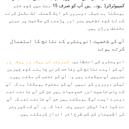
کمپیوٹرائزڈ ہوتے ہیں. آپ کو صرف 15 منٹ میں کچھ ختم
ہوسکتا ہے جبکہ دوسروں کو ایک گھنٹہ تک مکمل کرنے
کے لۓ. کچھ تشخیص عمر اور پڑھنے کی صلاحیت پر مبنی
مختلف ورژن ہیں.
آپ کی شخصیت انوینٹری کے نتائج کا استعمال
کرتے ہوئے
انوینٹری کی انتظامیہ
کیریئر کی پیشہ ور پیشہ ور
آپ کو اپنے نتائج کی وضاحت کرنی چاہئے. کچھ چیزیں
جنہیں آپ سیکھتے ہیں وہ آپ کو تعجب کر سکتے ہیں،
لیکن دوسروں کو نہیں. آپ کو معلوم ہوسکتا ہے کہ آپ
کے پاس خاصیت اور خصوصیات ہیں جن کی آپ جانتے تھے.
دوسرے ایسے لوگ ہوسکتے ہیں جو آپ جانتے تھے کہ آپ
نے کیا تھا لیکن نہیں پتہ تھا کہ وہ آپ کے کیریئر
کی اطمینان کو کس طرح اثر انداز کرسکتے ہیں.