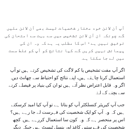
آپ آن لائن خود مختار شخصیات ٹیسٹ بھی آن لائن ملیں
گے. چونکہ ان آن لائن تشخیص میں سے بہت سے امتحان کی
توثیق نہیں ہے - اس کا مطلب یہ ہے کہ وہ ان کی
پیمائش نہیں کریں گے. کیا نتائج کو آپ کو غلط سمت
میں لے جا سکتا ہے.
اگر آپ مفت تشخیص یا کم لاگت کی تشخیص کرتے ہیں تو آپ
استعمال کرنا چاہتے ہیں، اپنے نتائج کو احتیاط سے چھانٹ دیں.
اگر وہ قابل اعتراض نظر آتے ہیں تو ان کی بنیاد پر فیصلے کرنے
سے بچنے کے لۓ.
جب آپ کیریئر کنسلکٹر آپ کو بتاتا ہے تو آپ کیا امید کرسکتے
ہیں کہ وہ آپ کو ایک شخصیت کی فہرست لے جا رہے ہیں؟
اس پر منحصر ہے کہ وہ کون سا استعمال کررہے ہیں. کچھ
شخصیت کی فہرستیں کاغذ اور پنسل ٹیسٹ ہیں جبکہ دیگر