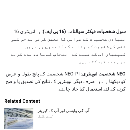
سول شخصیات فیکٹر سوالنامہ (16 پی ایف):
یہ انوینٹری 16
بنیادی شخصیات کے عوامل کا تعین کرتی ہے جو کسی
شخص کی شخصیت کو بنانے کے لئے سوچ رہے ہیں.
کمپنیاں اس کے عملے کے انتخاب کے ساتھ مدد کرنے
میں مدد کرسکتے ہیں.
NEO شخصیت انوینٹری:
NEO-PI شخصیت کے پانچ طول و عرض
کو دیکھتا ہے. یہ صرف دیگر انوینٹریز کے نتائج کی تصدیق یا واضح
کرنے کے لئے استعمال کیا جانا چاہئے.
Related Content
آپ کی واپسی اور آپ کے کیریئر
کیریئر پلاننگ