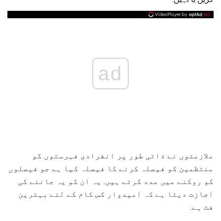
ad
ملازمتوں نے ذاتی طور پر انفرادی فہرستوں کو
منتظمین کو فیصلہ کرنے کا فیصلہ کیا ہے جو فیصلوں
کو روکنے میں مدد کرتے ہیں. یہ ان کو یہ جاننے کی
اجازت دیتا ہے کہ امیدوار کس کام کے لئے بہترین
فٹ ہے.