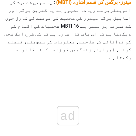
میئرز- برگس کی قسم اشارے (MBTI)
:
یہ سبھی شخصیت کی
انوینٹریز سے زیادہ مشہور ہے. یہ کترین برگس اور
اسابیل برگس میئرز کی شخصیت کی نوعیت کی کارل جون
کے نظریہ پر مبنی ہے. MBTI 16 شخصیات کی اقسام کو
دیکھتا ہے کہ اس بات کا اشارہ ہے کہ کس طرح ایک شخص
کو توانائی کی صلاحیت، معلومات کو سمجھنے، فیصلے
کرنے، اور اپنی زندگیوں کو زندہ کرنے کا ارادہ
رکھتا ہے.
ad