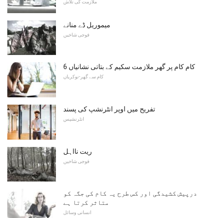
ملازمت کی تلاش
میموریل ڈے منانے
فوجی شاخیں
6 کام کام پر گھر ملازمت سکیم کے بتاتی نشانیاں
کام سے گھر-نوکریاں
تفریح ​​میں اوپر انٹرنشپ کی پسند
انٹرنشپس
ریت نااہل
فوجی شاخیں
درپیش کشیدگی اور کس طرح یہ کام کی جگہ کو
متاثر کرتا ہے
انسانی وسائل