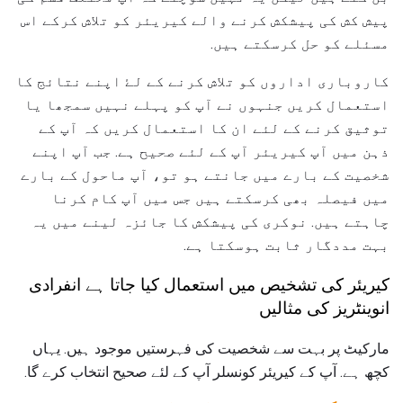
پیش کش کی پیشکش کرنے والے کیریئر کو تلاش کرکے اس
مسئلے کو حل کرسکتے ہیں.
کاروباری اداروں کو تلاش کرنے کے لۓ اپنے نتائج کا
استعمال کریں جنہوں نے آپ کو پہلے نہیں سمجھا یا
توثیق کرنے کے لئے ان کا استعمال کریں کہ آپ کے
ذہن میں آپ کیریئر آپ کے لئے صحیح ہے. جب آپ اپنے
شخصیت کے بارے میں جانتے ہو تو، آپ ماحول کے بارے
میں فیصلہ بھی کرسکتے ہیں جس میں آپ کام کرنا
چاہتے ہیں. نوکری کی پیشکش کا جائزہ لینے میں یہ
بہت مددگار ثابت ہوسکتا ہے.
کیریئر کی تشخیص میں استعمال کیا جاتا ہے انفرادی
انوینٹریز کی مثالیں
مارکیٹ پر بہت سے شخصیت کی فہرستیں موجود ہیں. یہاں
کچھ ہے. آپ کے کیریئر کونسلر آپ کے لئے صحیح انتخاب کرے گا.