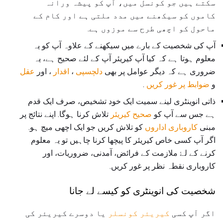
سکتے ہیں جو کونسل میں، آپ کو پیشہ ورانہ
کاموں کو سیکھنے میں مدد ملتی ہے اور کام کے
ماحول کو اچھی طرح سے موزوں ہے.
آپ کی شخصیت کے بارے میں سیکھنے کے علاوہ آپ کو یہ
معلوم ہوتا ہے کہ کیا آپ کیریئر آپ کے لئے صحیح ہے، یہ
ضروری ہے کہ دیگر عوامل پر بھی
دلچسپی
،
اقدار
، اور
عقل
و
ضوابط پر غور کریں
.
ذاتی انوینٹری لینے سمیت ایک خود تشخیص، صرف ایک قدم
ہے جس سے آپ کو
صحیح کیریئر
تلاش کرنا ہوگا. اپنے نتائج پر
مبنی
کاروباری اداروں
کو تلاش کریں جو ایک اچھی میچ ہو.
اگر آپ کسی خاص کیریئر کا پیچھا کرنا چاہیں تو یہ معلوم
کرنے کے لۓ ملازمت کے فرائض، آمدنی، ضروریات، اور
کاروباری نقطہ نظر پر غور کریں.
شخصیت کی انوینٹری کو کیسے لے جانا
اگر آپ کسی
کیریئر کونسلر
یا دوسرے کیریئر کی