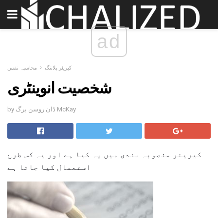
ad
کیریئر پلاننگ
محاسبہ نفس
شخصیت انوینٹری
by ڈان روسن برگ McKay
کیریئر منصوبہ بندی میں یہ کیا ہے اور یہ کس طرح
استعمال کیا جاتا ہے