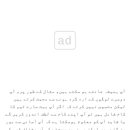
ad
آپ ہمیشہ جانتے ہو سکتے ہیں، مثال کے طور پر، آپ
دوسرے لوگوں کے ارد گرد ہونے سے محبت کرتے ہیں
لیکن محسوس نہیں کرتے کہ اگر آپ بہت سارے ٹیم کا
کام شامل ہیں تو آپ اپنے کام سے لطف اندوز کریں گے.
یا شاید آپ کو معلوم ہوسکتا ہے کہ آپ آسانی سے بور
بن گئے ہیں لیکن یہ نہیں سوچتے کہ آپ مختلف قسم کی