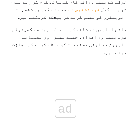
ترقی کے پیشہ ورانہ کام کے ساتھ کام کر رہے ہیں،
تو وہ مکمل
خود تشخیص کے
حصے کے طور پر شخصیات
انوینٹری کو منظم کرنے کی پیشکش کرسکتے ہیں.
ذاتی اداروں کو شائع کرنے والے بہت سے کمپنیاں
صرف پیشہ ور افراد، جیسے مشیر اور نفسیاتی
ماہرین کو اپنی مصنوعات کو منظم کرنے کی اجازت
دیتے ہیں.
ad