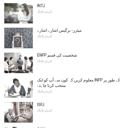
INTJ
کیریئر پلاننگ
میئرز- برگیس اشارے اشارے
کیریئر پلاننگ
ENFP شخصیت کی قسم
کیریئر پلاننگ
معلوم کریں کہ کون سے آپ کو ایک INFP کے طور پر
منتخب کرنا چاہئے
کیریئر پلاننگ
ISFJ
کیریئر پلاننگ