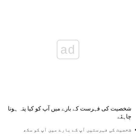
ad
شخصیت کی فہرست کے بارے میں آپ کو کیا پتہ ہونا
چاہئے
شخصیت کی فہرستیں آپ کے بارے میں آپ کو سکھ