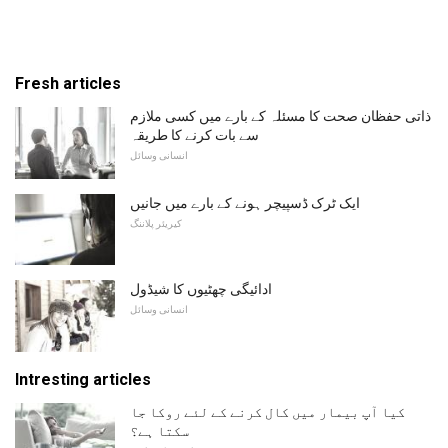
Fresh articles
ذاتی حفظان صحت کا مسئلہ کے بارے میں کسی ملازم
سے بات کرنے کا طریقہ
انسانی وسائل
ایک ٹرک ڈسپیچر ہونے کے بارے میں جانیں
کیریئر پلاننگ
ادائیگی چھٹیوں کا شیڈول
انسانی وسائل
Intresting articles
کیا آپ بیمار میں کال کرنے کے لئے روکا جا
سکتا ہے؟