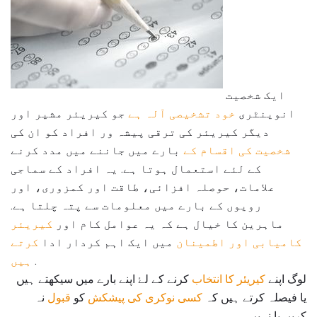
ایک شخصیت
انوینٹری
خود تشخیصی آلہ ہے
جو کیریئر مشیر اور
دیگر کیریئر کی ترقی پیشہ ور افراد کو ان کی
شخصیت کی اقسام کے
بارے میں جاننے میں مدد کرنے
کے لئے استعمال ہوتا ہے. یہ افراد کے سماجی
علامات، حوصلہ افزائی، طاقت اور کمزوری، اور
رویوں کے بارے میں معلومات سے پتہ چلتا ہے.
ماہرین کا خیال ہے کہ یہ عوامل کام اور
کیریئر
کامیابی اور اطمینان
میں ایک اہم کردار ادا
کرتے
.
ہیں
لوگ اپنے
کیریئر کا انتخاب
کرنے کے لۓ اپنے بارے میں سیکھتے ہیں
یا فیصلہ کرتے ہیں کہ
کسی نوکری کی پیشکش
کو
قبول
نہ
کریں یا نہیں.