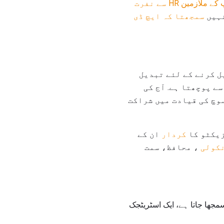
کہ آپ کے ملازمین HR سے نفرت
نہیں
سمجھتا کہ ایچ ڈی
ل کرنے کے لئے تبدیل
ے پوچھتا ہے. آج کی
وچ کی قیادت میں شراکت
یکٹو کا
کردار
ان کے
کولی
، محافظ، سمت
جھا جاتا ہے، ایک اسٹریٹجک