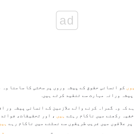
ad
وں
کو انسانی حقوق کے پیشہ وروں پر سختی کا سامنا وہ مل
 پیشہ ورانہ مہارت سے تنقید کرتے ہیں.
ہے کہ وہ گمراہ کرنے والے ملازمین کے انسانی پیشہ ور ا
فیہ رکھنے میں ناکام رہتے
ہیں
، اور تحقیقات، فوائد 
پر علاقوں میں غریب طریقوں سے نمٹنے میں ناکام رہے
ہیں