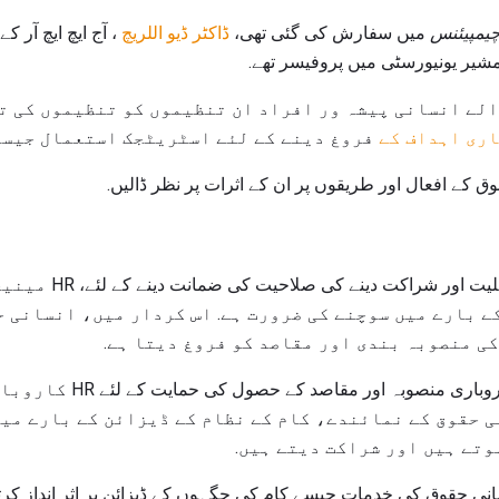
چیمپیئنس
میں سفارش کی گئی تھی،
ڈاکٹر ڈیو اللریچ
، آج ایچ ایچ آر ک
شیر یونیورسٹی میں پروفیسر تھے.
الے انسانی پیشہ ور افراد ان تنظیموں کو تنظیموں کی 
ری اہداف کے
فروغ دینے کے لئے اسٹریٹجک استعمال جیسے 
ق کے افعال اور طریقوں پر ان کے اثرات پر نظر ڈالیں.
آج کی تنظیموں میں، ان کی 
 بارے میں سوچنے کی ضرورت ہے. اس کردار میں، انسانی 
ی منصوبہ بندی اور مقاصد کو فروغ دیتا ہے.
مجموعی طور پر اسٹریٹجک کارو
ی حقوق کے نمائندے، کام کے نظام کے ڈیزائن کے بارے می
وتے ہیں اور شراکت دیتے ہیں.
نی حقوق کی خدمات جیسے کام کی جگہوں کے ڈیزائن پر اثر انداز کر