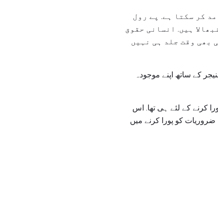
د کر سکتا ہے. پے رول
ھالا ہیں. انسانی حقوق
 بھی وقت جلد ہی نہیں
نیجر کے ساتھ اپنے موجودہ
ا کرنے کے لئے ہی تھا. اس
ضروریات کو پورا کرنے میں