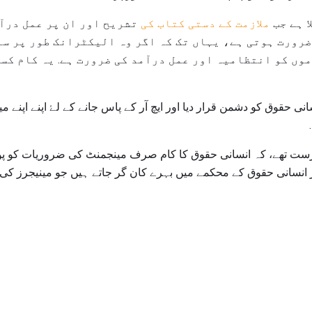
ا ہے جب
ملازمت کے دستی کتاب کی
تشریح اور ان پر عمل درآم
رورت ہوتی ہے، یہاں تک کہ اگر وہ الیکٹرانک طور پر سنب
وں کو انتظامیہ اور عمل درآمد کی ضرورت ہے. یہ کام کسی
نی حقوق کو دشمن قرار دیا اور ایچ آر کے پاس جانے کے لۓ اپنے اپنے می
 درست تھے، کہ انسانی حقوق کا کام صرف مینجمنٹ کی ضروریات کو پور
انسانی حقوق کے محکمے میں بہرے کان گر جاتے ہیں جو مینیجرز کی 