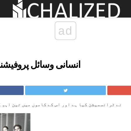
ad
انسانی وسائل پروفیشنل کے 3 نئ
روایتی HR نے ٹرانسمیشن کیا ہے اور اس کے کاموں میں تین اہ