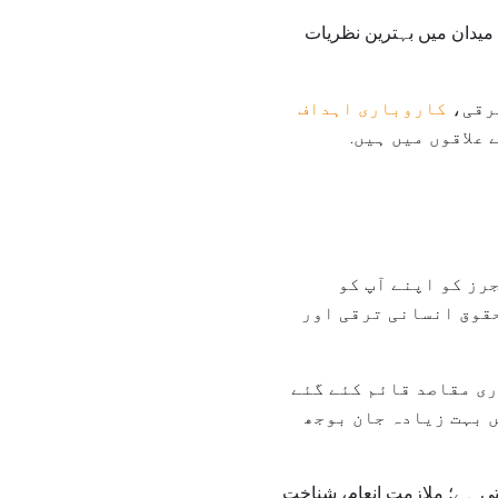
ے میدان میں بہترین نظریات
ترقی،
کاروباری اہداف
علاقوں میں ہیں.
اہلیت اور شراکت دینے کی صلاحیت کی ضمانت دینے کے لئے، HR مینیجرز کو اپنے آپ کو
حقوق انسانی ترقی اور
باری منصوبہ اور مقاصد کے حصول کی حمایت کے لئے HR کاروباری مقاصد قائم کئے گئے
ں بہت زیادہ جان بوجھ
تی ہے؛ ملازمت انعام، شناخت