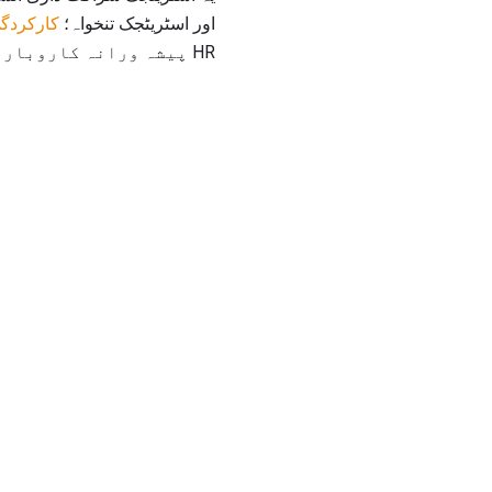
اور اسٹریٹجک تنخواہ؛
کارکردگ
HR پیشہ ورانہ کاروبار سے منسلک ہوتے ہیں،