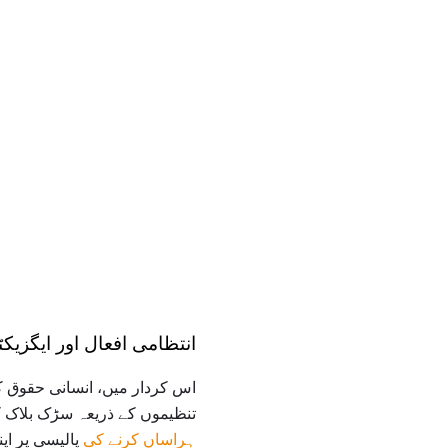
انتظامی افعال اور ایگزیکٹو
اس کردار میں، انسانی حقوق کے
تنظیموں کے ذریعہ سڑک بلاک ک
ہراساں کرنے کی
پالیسی پر اپن