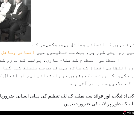
کچھ صنعت کار مبصرین کہتے ہیں کہ انسانی وسائل بیوروکسیسی کے
یں. روایتی طور پر، بہت سے تنظیموں میں
انسانی وسائل 
انتظامی انتظام کے نظام سازی، پولیس کے بازو کے طور پر کام کرنا پڑا ہے.
ر انتظامی افعال کے ساتھ بہت قریب سے منسلک کیا گیا ت
 ہے کیونکہ بہت سے کمپنیوں میں ابتدائی ایچ آر افعال ک
ے علاقوں سے باہر آتی ہے.
ی ادائیگی، اور فوائد سے نمٹنے کے لئے تنظیم کی پہلی انسانی ضروریا
ے کے طور پر لانے کی ضرورت نہیں.