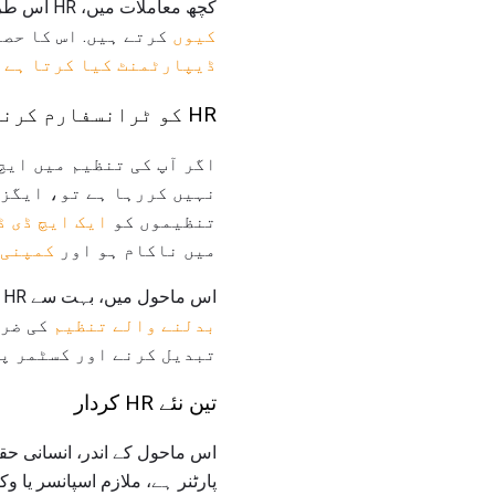
کچھ معاملات میں، HR اس طرح کے غیر معمولی میں منعقد ہوتا ہے کہ آپ سمجھ سکتے ہیں
کیوں
کرتے ہیں. اس کا حصہ
ڈیپارٹمنٹ کیا کرتا ہے
.
HR کو ٹرانسفارم کرنے کی ضرورت ہے
اگر آپ کی تنظیم میں ایچ
نہیں کررہا ہے تو، ایگزی
تنظیموں کو
ایک ایچ ڈی 
میں ناکام ہو اور
کمپنی 
اس ماحول میں، بہت سے HR کردار تبدیل کر رہا ہے.
بدلنے والے تنظیم
کی ضرو
تبدیل کرنے اور کسٹمر پر
تین نئے HR کردار
اس ماحول کے اندر، انسانی حق
پارٹنر ہے، ملازم اسپانسر یا وکی