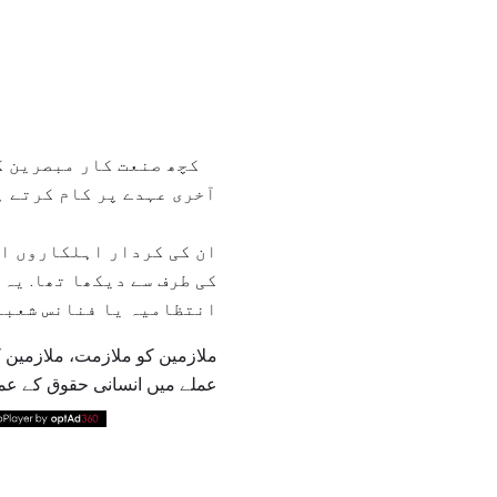
آخری عہدے پر کام کرتے ہ
ان کی کردار اہلکاروں او
کی طرف سے دیکھا تھا. یہ
انتظامیہ یا فنانس شعبہ ک
ملازمین کو ملازمت، ملازمین ک
عملے میں انسانی حقوق کے عمل