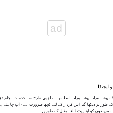
ad
 ایجنڈا
 پیشہ ورانہ پیشہ ورانہ انتظامیہ نے اچھی طرح سے خدمات انجام دی ل
ے طور پر دیکھا گیا. اس کردار کے لئے کچھ ضرورت ہے - آپ چاہتے ہ
ے مریضوں کو اپنا پیٹ ڈالنا، مثال کے طور پر.