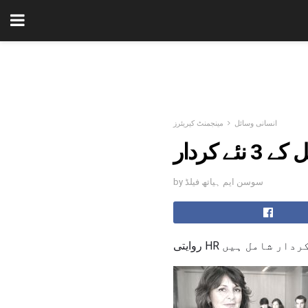
انسانی وسائل
مینجمنٹ کیریئرز
ے کردار
by سوسن ایم ہیاتھ فیلڈ
م کردار شامل ہیں