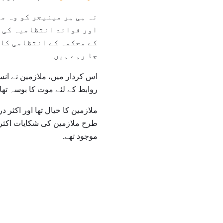
نہ ہی ہر مینیجر کو وہ مل
اور فوائد انتظامیہ کی ض
کے محکمہ کے انتظامی کام
جا رہے ہیں.
اس کردار میں، ملازمین نے انسا
روابط کے لئے موت کا بوسہ تھا.
ملازمین کا خیال تھا اور اکثر
طرح ملازمین کی شکایات اکثر 
موجود تھے.