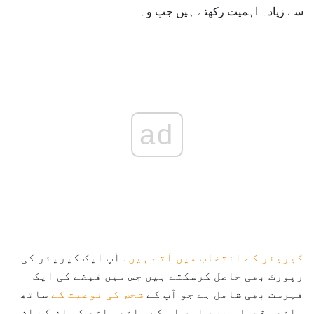
سے زیادہ اہمیت رکھتے ہیں جب وہ
ad
کیریئر کے انتخاب میں آتے ہیں
. آپ ایک کیریئر کی
رپورٹ بھی حاصل کرسکتے ہیں جس میں قبضے کی ایک
فہرست بھی شامل ہے جو آپ کے
شخص کی نوعیت کے
ساتھ
ساتھ مقبول ہیں، اور اس کے ساتھ ساتھ کم از کم ان