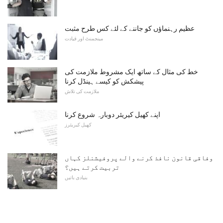
عظیم رہنماؤں کو جاننے کے لئے کس طرح مثبت
مینجمنٹ اور قیادت
خط کی مثال کے ساتھ ایک مشروط ملازمت کی
پیشکش کو کیسے ہینڈل کرنا
ملازمت کی تلاش
اپنے کھیل کیریئر دوبارہ شروع کرنا
کھیل کیریئرز
وفاقی قانون نافذ کرنے والے پروفیشنلز کہاں
تربیت کرتے ہیں؟
بنیادی باتیں