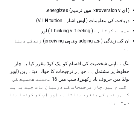
(
ای
xtroversion v.
میں
ترمیم) energizes،
دریافت کی معلومات (
ایس
اشارہ V. I
tuition)
N
فیصلے کرتا ہے (
eeling) اور
f
hinking v.
T
ان کی زندگی (
جے
udging وی
پی
erceiving) زندگی دیتا
ہے.
بنگ نے اپنی شخصیت کی اقسام کو ایک کوڈ مقرر کیا. یہ چار
خطوط پر مشتمل ہے جو ہر ترجیحات کا حوالہ دیتے ہیں (اوپر
بولڈ میں حروف یاد رکھیں). سب میں 16 مختلف شخصیت کی
اقسام ہیں. چار ترجیحات کے درمیان بات چیت یہ ہے
کہ ہر قسم کی منفرد بناتا ہے اور آپ کو کونسا بنا
دیتا ہے.