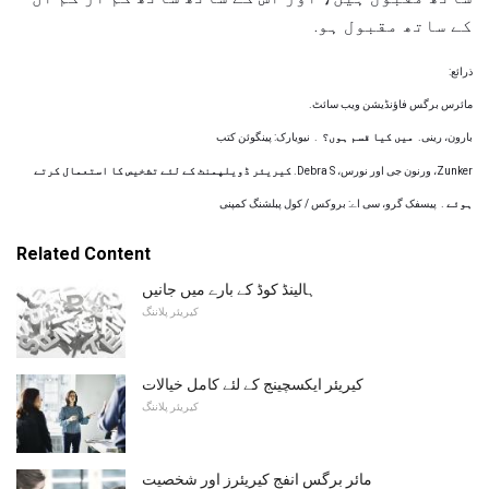
کے ساتھ مقبول ہو.
ذرائع:
مائرس برگس فاؤنڈیشن ویب سائٹ.
بارون، رینی.
میں کیا قسم ہوں؟
.
نیویارک: پینگوئن کتب
Zunker، ورنون جی اور نورس، Debra S.
کیریئر ڈویلپمنٹ کے لئے تشخیص کا استعمال کرتے
ہوئے
.
پیسفک گرو، سی اے: بروکس / کول پبلشنگ کمپنی
Related Content
ہالینڈ کوڈ کے بارے میں جانیں
کیریئر پلاننگ
کیریئر ایکسچینج کے لئے کامل خیالات
کیریئر پلاننگ
مائر برگس انفج کیریئرز اور شخصیت