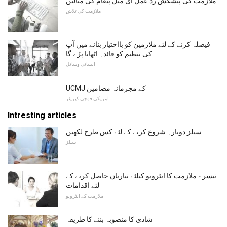
ملازمت کی پیشکش رد عمل ای میل پیغام کی مثالیں
ملازمت کی تلاش
فیصلہ کرنے کے لئے ملازمین کو بااختیار بنانے میں آپ
کی تنظیم کو فائدہ اٹھانا پڑے گا
انسانی وسائل
UCMJ کے مجرمانہ مضامین
امریکی فوجی کیریئر
Intresting articles
سیلز دوبارہ شروع کرنے کے لئے کس طرح لکھیں
سیلز
تیسرے ملازمت کا انٹرویو کیلئے تیاریاں حاصل کرنے کے
لئے اقدامات
ملازمت کے انٹرویو
شادی کا منصوبہ بننے کا طریقہ