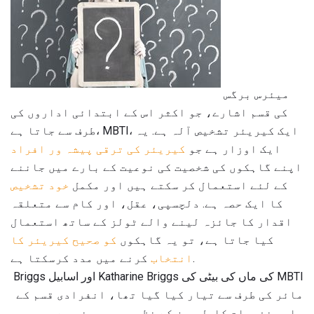
میئرس برگس
کی قسم اشارے، جو اکثر اس کے ابتدائی اداروں کی
طرف سے جاتا ہے، MBTI، ایک کیریئر تشخیص آلہ ہے. یہ
ایک اوزار ہے جو
کیریئر کی ترقی پیشہ ور افراد
اپنے گاہکوں کی شخصیت کی نوعیت کے بارے میں جاننے
کے لئے استعمال کر سکتے ہیں اور مکمل
خود تشخیص
کا ایک حصہ ہے. دلچسپی، عقل، اور کام سے متعلقہ
اقدار کا جائزہ لینے والے ٹولز کے ساتھ استعمال
کیا جاتا ہے، تو یہ گاہکوں
کو صحیح کیریئر کا
کرنے میں مدد کرسکتا ہے.
انتخاب
MBTI کی ماں کی بیٹی کی Katharine Briggs اور اسابیل Briggs
مائر کی طرف سے تیار کیا گیا تھا، انفرادی قسم کے
ماہر نفسیات کارل جون کے نظریہ پر مبنی ہے.