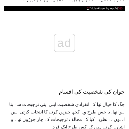
ad
جوان کی شخصیت کی اقسام
جگ کا خیال تھا کہ انفرادی شخصیت اپنی اپنی ترجیحات سے بنا
ہوا تھا، یا جس طرح وہ کچھ چیزیں کرنے کا انتخاب کرتی ہیں.
انہوں نے نظریہ کیا کہ مخالف ترجیحات کے چار جوڑوں تھے. وہ
اشارہ کرتے ہیں کہ کس طرح ایک فرد: