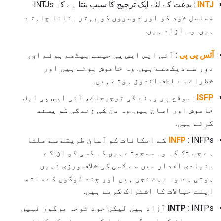
INTJ
: بدعت کے لئے ایک ترجیح کا سبب بنتا ہے کہ INTJs
مسلسل خود کو اور دوسروں کو بہتر بنانا چاہتے
ہیں. وہ آزاد ہیں.
آئس پی پی
: آئی ایس ایس پی جیسے بیٹھے ہوئے اور
دور سے دیکھتے ہیں. وہ خاموش ہوتے ہیں اور
خطرات سے لطف اندوز ہوتے ہیں.
ISFP
: موقع پر رہنے کی ترجیحات، آئی ایس پی ایف
خاموش اور آسان ہیں. وہ دن کی زندگی کو پسند
کرتے ہیں.
INFP
: INFPs کے امکانات کو آسان طریقے سے ملتا
ہے جب تک کہ وہ سمجھتے ہیں کہ کسی کو ان کے
بنیادی اقدار میں سے کسی کی خلاف ورزی نہیں
ہوتی ہے. وہ بہت نجی ہیں اور چند لوگوں کے ساتھ
اپنے خیالات کا اشتراک کرتے ہیں.
INTP
: INTPs آزاد ہیں لیکن خود توجہ مرکوز نہیں
ہیں. وہ ان کے ارد گرد دنیا کو سمجھنے کی کوشش