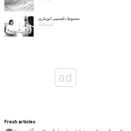
مضبوط دلچسپی انوینٹری
کیریئر پلاننگ
ad
Fresh articles