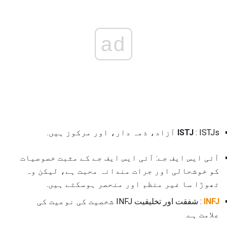
ad
: ISTJs آزاد، ذمہ دار، اور مرکوز ہیں.
ISTJ
آئی ایس ایف جے: آئی ایس ایف جے کے مثبت خصوصیات
کو خوشحالی اور جرات مندانہ محبت ہے، لیکن وہ
تھوڑا سا غیر منظم اور منحصر ہوسکتے ہیں.
INFJ
: شفقت اور تخلیقیت INFJ شخصیت کی نوعیت کی
علامت ہے.