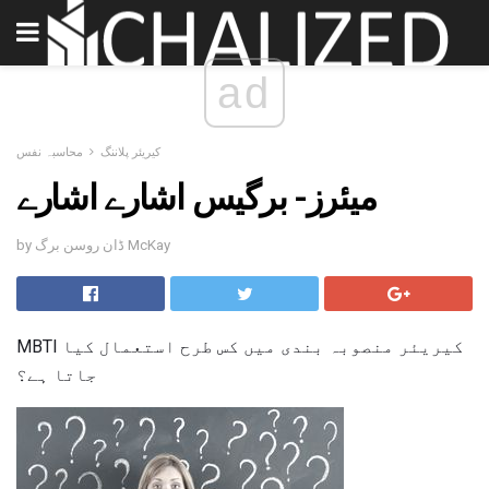
ad
کیریئر پلاننگ
محاسبہ نفس
میئرز- برگیس اشارے اشارے
by ڈان روسن برگ McKay
MBTI کیریئر منصوبہ بندی میں کس طرح استعمال کیا
جاتا ہے؟