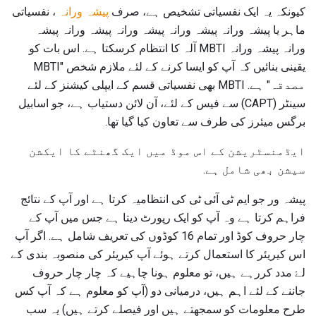
کیونکہ یہ ایک نفسیاتی تشخیص ہے، صرف
پیشہ ورانہ
، نفسیاتی
ماہر یا پیشہ ورانہ پیشہ ورانہ پیشہ ورانہ پیشہ ورانہ پیشہ
ورانہ پیشہ ورانہ MBTI آلہ کا انتظام کرسکتا ہے. اس بات کو
یقینی بنائیں کہ آپ کو ایسا کرنے کے لئے ملازم شخص "MBTI
مصدقہ" ہے. MBTI بھی نفسیاتی قسم کے ایپلی کیشنز کے لئے
سینٹر (CAPT) سے فیس کے لئے، آن لائن دستیاب ہے، جو اسابیل
برگس میئرز کی طرف سے تعاون کیا گیا تھا.
ایڈمنسٹریشن کے اس موڈ میں ایک گھنٹے کا ایکشن
سیشن بھی شامل ہے.
پیشہ ور جو ایم ٹی آئی ٹی کی انتظامیہ کرتا ہے اور آپ کے نتائج
فراہم کرتا ہے وہ آپ کو ایک رپورٹ دیتا ہے جس میں آپ کے
چار حروف کوڈ اور تمام 16 کوڈوں کی تعریف شامل ہے. اگر آپ
اس کیریئر کا استعمال کرتے ہوئے آپ کیریئر کی منصوبہ بندی کے
لۓ مدد کررہے ہیں، تو معلوم ہونا چاہیے کہ چار چار حروف
جاننے کے لئے اہم ہیں، درمیانی دو (آپ کو معلوم ہے کہ آپ کس
طرح معلومات کو سمجھتے ہیں اور فیصلے کرتے ہیں) یہ سب