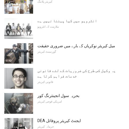
کیریئر پلاننگ
انٹرویو میں کیا پہننا نہیں ہے
ملازمت کے انٹرویو
میل کیریئر نوکریاں کے بارے میں ضروری حقیقت
گورنمنٹ کیریئر
یہ وکیل کس طرح کی ضروریات کے لئے قانونی
خدمات فراہم کرتا ہے
قانونی کیریئر
بحریہ سول انجینئرنگ کور
امریکی فوجی کیریئر
DEA ایجنٹ کیریئر پروفائل
جرمانہ کیریئر