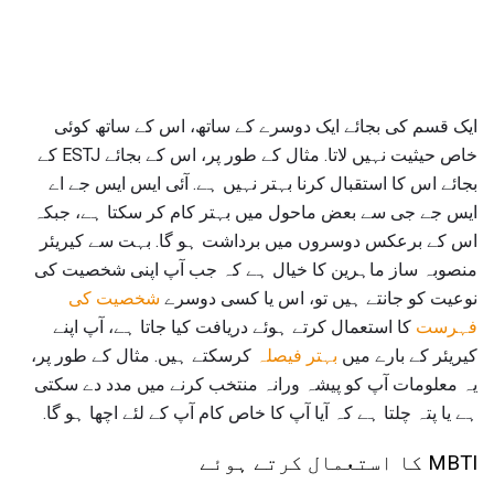
ایک قسم کی بجائے ایک دوسرے کے ساتھ، اس کے ساتھ کوئی
خاص حیثیت نہیں لاتا. مثال کے طور پر، اس کے بجائے ESTJ کے
بجائے اس کا استقبال کرنا بہتر نہیں ہے. آئی ایس ایس جے اے
ایس جے جی سے بعض ماحول میں بہتر کام کر سکتا ہے، جبکہ
اس کے برعکس دوسروں میں برداشت ہو گا. بہت سے کیریئر
منصوبہ ساز ماہرین کا خیال ہے کہ جب آپ اپنی شخصیت کی
نوعیت کو جانتے ہیں تو، اس یا کسی دوسرے
شخصیت کی
فہرست
کا استعمال کرتے ہوئے دریافت کیا جاتا ہے، آپ اپنے
کیریئر کے بارے میں
بہتر فیصلہ
کرسکتے ہیں. مثال کے طور پر،
یہ معلومات آپ کو پیشہ ورانہ منتخب کرنے میں مدد دے سکتی
ہے یا پتہ چلتا ہے کہ آیا آپ کا خاص کام آپ کے لئے اچھا ہو گا.
MBTI کا استعمال کرتے ہوئے