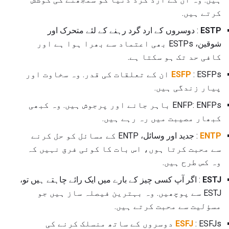
کرتے ہیں.
ESTP
: دوسروں کے ارد گرد رہنے کے لئے متحرک اور
شوقین، ESTPs بھی اعتماد سے بھرا ہوا ہے اور
کافی حد تک ہو سکتا ہے.
ESFP
: ESFPs ان کے تعلقات کی قدر. وہ سخاوت اور
پیار زندگی ہیں.
ENFP: ENFPs باہر جانے اور پرجوش ہیں. وہ کبھی
کبھار مصیبت میں رہ رہے ہیں.
ENTP
: جدید اور وسائل، ENTP کے مسائل کو حل کرنے
سے محبت کرتا ہوں، اس بات کا کوئی فرق نہیں کہ
وہ کس طرح ہیں.
ESTJ
: اگر آپ کسی چیز کے بارے میں ایک رائے چاہتے ہیں تو،
ESTJ سے پوچھیں. وہ بہترین فیصلہ ساز ہیں جو
مسؤلیت سے محبت کرتے ہیں.
ESFJ
: ESFJs دوسروں کے ساتھ منسلک کرنے کی