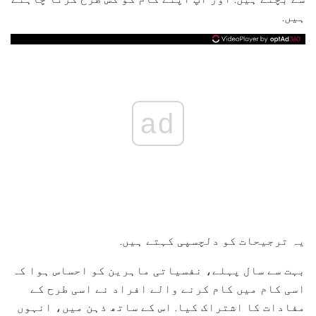
ہیں.
ad
یہ ترجیحات کو دلچسپی کہتے ہیں.
بہت سے سال پہلے، نفسیاتی ماہرین کو احساس ہوا کہ
اسی کام میں کام کرنے والے افراد نے اسی طرح کے
مفادات کا اشتراک کیا. اس کے ساتھ ذہن میں، انہوں