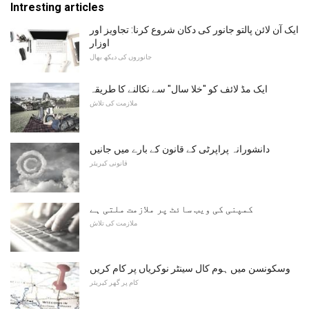
Intresting articles
ایک آن لائن پالتو جانور کی دکان شروع کرنا: تجاویز اور
اوزار
جانوروں کی دیکھ بھال
ایک مڈ لائف کو "خلا سال" سے نکالنے کا طریقہ
ملازمت کی تلاش
دانشورانہ پراپرٹی کے قانون کے بارے میں جانیں
قانونی کیریئر
کمپنی کی ویب سائٹ پر ملازمت ملتی ہے
ملازمت کی تلاش
وسکونسن میں ہوم کال سینٹر نوکریاں پر کام کریں
کام پر گھر کیریئر