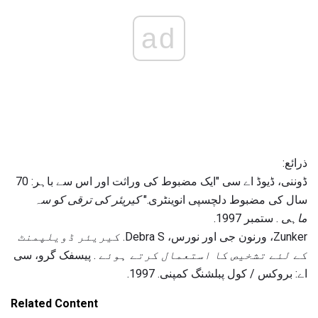
ad
ذرائع:
ڈوننی، ڈیوڈ اے سی "ایک مضبوط کی وراثت اور اس سے باہر: 70
سال کی مضبوط دلچسپی انوینٹری."
کیریئر کی ترقی کو سہ
ماہی
. ستمبر 1997.
Zunker، ورنون جی اور نورس، Debra S.
کیریئر ڈویلپمنٹ
کے لئے تشخیص کا استعمال کرتے ہوئے
. پیسفک گرو، سی
اے: بروکس / کول پبلشنگ کمپنی. 1997.
Related Content