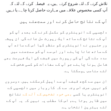
تلاش کرنے کے لئے شروع کرتے ہیں، یہ فیصلہ کرنے کے لئے کہ
آپ کسی مخصوص علاقے میں مہارت حاصل کرنا چاہے یا نہیں.
آپ کے نتائج حاصل کرنے اور سمجھتے ہیں
دلچسپی کے انوینٹری کو مکمل کرنے کے بعد، آپ کو
آپ کے نتائج کے ساتھ ایک رپورٹ مل جائے گی. ان پیشہ
ور جنہوں نے انوینٹری کو منظم کیا اس کے ساتھ آپ
کے ساتھ جانا چاہئے اور اس سے آپ کو سمجھنے میں
مدد ملے گی. آپ کی رپورٹ میں قبضے کی ایک فہرست بھی
شامل ہونا چاہئے جو آپ کے مفادات کو کسی شخص کے
لئے مناسب ہوسکتا ہے.
ان میں سے کچھ قبضے آپ سے اپیل کرسکتے ہیں. دوسروں
کو نہیں. صرف اس وجہ سے کہ کاروبار میں دلچسپی کے
انوینٹری یا کسی
بھی خود تشخیص کے آلے کے
نتائج
میں ظاہر ہوتا ہے، اس کا مطلب یہ نہیں کہ یہ آپ کے
لئے بہترین انتخاب ہے.