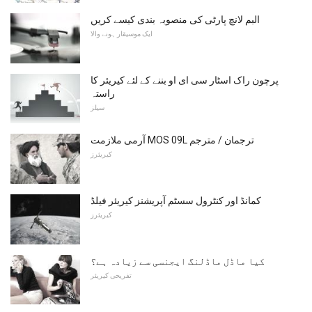
البم لانچ پارٹی کی منصوبہ بندی کیسے کریں
ایک موسیقار ہونے والا
پرچون راک اسٹار سی ای او بننے کے لئے کیریئر کا
راستہ
سیلز
آرمی ملازمت MOS 09L ترجمان / مترجم
کیریئرز
کمانڈ اور کنٹرول سسٹم آپریشنز کیریئر فیلڈ
کیریئرز
کیا ماڈل ماڈلنگ ایجنسی سے زیادہ ہے؟
تفریحی کیریئر