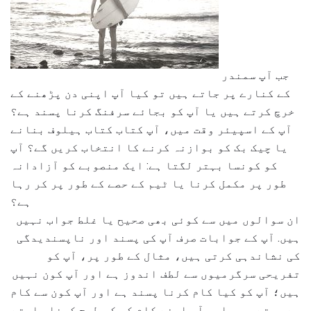
جب آپ سمندر
کے کنارے پر جاتے ہیں تو کیا آپ اپنی دن پڑھنے کے
خرچ کرتے ہیں یا آپ کو بجائے سرفنگ کرنا پسند ہے؟
آپ کے اسپیئر وقت میں، آپ کتاب کتاب ہیلوف بنانے
یا چیک بک کو بوازنہ کرنے کا انتخاب کریں گے؟ آپ
کو کونسا بہتر لگتا ہے: ایک منصوبے کو آزادانہ
طور پر مکمل کرنا یا ٹیم کے حصے کے طور پر کر رہا
ہے؟
ان سوالوں میں سے کوئی بھی صحیح یا غلط جواب نہیں
ہیں. آپ کے جوابات صرف آپ کی پسند اور ناپسندیدگی
کی نشاندہی کرتی ہیں، مثال کے طور پر، آپ کو
تفریحی سرگرمیوں سے لطف اندوز ہے اور آپ کون نہیں
ہیں؛ آپ کو کیا کام کرنا پسند ہے اور آپ کون سے کام
سے بچتے ہیں. اور آپ اپنے کام کو کس طرح کرنا چاہتے