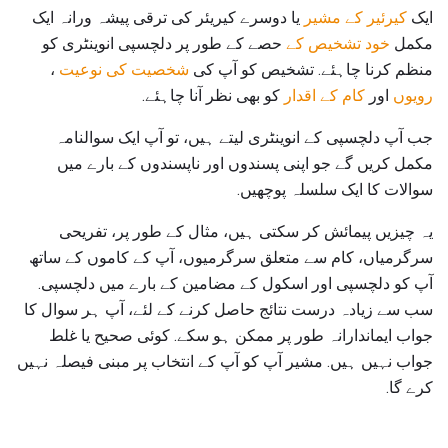
ایک
کیرئیر کے مشیر
یا دوسرے کیریئر کی ترقی پیشہ ورانہ ایک
مکمل
خود تشخیص کے
حصے کے طور پر دلچسپی انوینٹری کو
منظم کرنا چاہئے. تشخیص کو آپ کی
شخصیت کی نوعیت
،
رویوں
اور
کام کے اقدار
کو بھی نظر آنا چاہئے.
جب آپ دلچسپی کے انوینٹری لیتے ہیں، تو آپ ایک سوالنامہ
مکمل کریں گے جو اپنی پسندوں اور ناپسندوں کے بارے میں
سوالات کا ایک سلسلہ پوچھیں.
یہ چیزیں پیمائش کر سکتی ہیں، مثال کے طور پر، تفریحی
سرگرمیاں، کام سے متعلق سرگرمیوں، آپ کے کاموں کے ساتھ
آپ کو دلچسپی اور اسکول کے مضامین کے بارے میں دلچسپی.
سب سے زیادہ درست نتائج حاصل کرنے کے لئے، آپ ہر سوال کا
جواب ایماندارانہ طور پر ممکن ہو سکے. کوئی صحیح یا غلط
جواب نہیں ہیں. مشیر آپ کو آپ کے انتخاب پر مبنی فیصلہ نہیں
کرے گا.