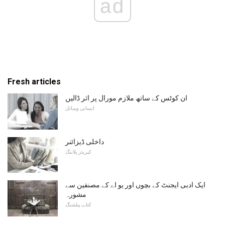
ad
Fresh articles
ان کوٹس کے ساتھ ملازم مورال پر اثر ڈالیں
انسانی وسائل
داخلی ڈیزائنر
کیریئر پلاننگ
ایک ادبی ایجنٹ کے بچوں اور یو اے کے مصنفین سے
مشورہ
کتاب پبلشنگ