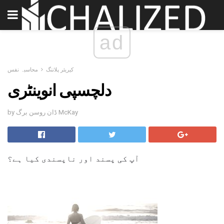
ad
کیریئر پلاننگ
محاسبہ نفس
دلچسپی انوینٹری
by ڈان روسن برگ McKay
آپ کی پسند اور ناپسندی کیا ہے؟