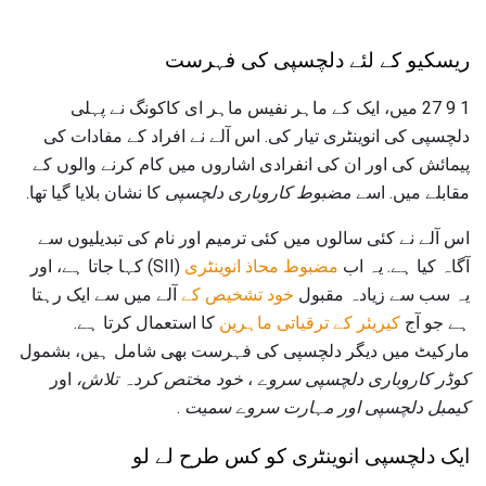
ریسکیو کے لئے دلچسپی کی فہرست
1 9 27 میں، ایک کے ماہر نفیس ماہر ای کاکونگ نے پہلی
دلچسپی کی انوینٹری تیار کی. اس آلے نے افراد کے مفادات کی
پیمائش کی اور ان کی انفرادی اشاروں میں کام کرنے والوں کے
مقابلے میں. اسے
مضبوط کاروباری دلچسپی
کا نشان بلایا گیا تھا.
اس آلے نے کئی سالوں میں کئی ترمیم اور نام کی تبدیلیوں سے
آگاہ کیا ہے. یہ اب
مضبوط محاذ انوینٹری
(SII) کہا جاتا ہے، اور
یہ سب سے زیادہ مقبول
خود تشخیص کے
آلے میں سے ایک رہتا
ہے جو آج
کیریئر کے ترقیاتی ماہرین
کا استعمال کرتا ہے.
مارکیٹ میں دیگر دلچسپی کی فہرست بھی شامل ہیں، بشمول
کوڈر کاروباری دلچسپی سروے
،
خود مختص کردہ تلاش،
اور
کیمبل دلچسپی اور مہارت سروے سمیت
.
ایک دلچسپی انوینٹری کو کس طرح لے لو