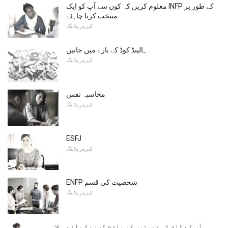
معلوم کریں کہ کون سے آپ کو ایک INFP کے طور پر
منتخب کرنا چاہئے
کیریئر پلاننگ
ہالینڈ کوڈ کے بارے میں جانیں
کیریئر پلاننگ
محاسبہ نفس
کیریئر پلاننگ
ESFJ
کیریئر پلاننگ
ENFP شخصیت کی قسم
کیریئر پلاننگ
آپ کے کام کی قیمتوں کو واضح کرنے کے لئے