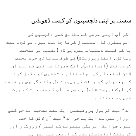
سستے پر اپنی دلچسپیوں کو کیسے ڈھونڈیں
اگر آپ اپنی مرضی کے مطابق کسی دلچسپی کی
انوینٹری کا استعمال کرنا چاہتے ہیں، تو کچھ مفت
یا کم قیمت دستیاب ہیں. پی ڈی (نفسیاتی تشخیص
وسائل، انکارپوریٹڈ) کی طرف سے شائع خود مختص
کردہ تلاش (ایسڈیڈی)، ایک چھوٹا سا فیس کے لئے آن
لائن استعمال کیا جا سکتا ہے. تشخیص کو مکمل کرنے
کے بعد، آپ کو پرنٹ کی رپورٹ مل جائے گی جس پر قبضے
کی ایک فہرست شامل ہے جس سے آپ کے مفادات کو بہت
قریب سے ملتا ہے.
اے * نیٹ ٹریول پروفیشنل ایک مفت تشخیص ہے جو کئی
اوزار میں سے ایک ہے جو اے * نیٹ آن لائن کا حصہ
ہیں، جو ایک امریکی منصوبے کے لیبر / روزگار اور
ٹریننگ ایڈمنسٹریشن کے ذریعہ سپانسر ہے.