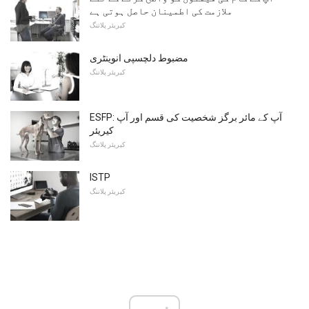
ملازمت کی اطمینان حاصل ہوتی ہے
کیریئر پلاننگ
مضبوط دلچسپی انوینٹری
کیریئر پلاننگ
ESFP: آپ کے مائر برگز شخصیت کی قسم اور آپ
کیریئر
کیریئر پلاننگ
ISTP
کیریئر پلاننگ