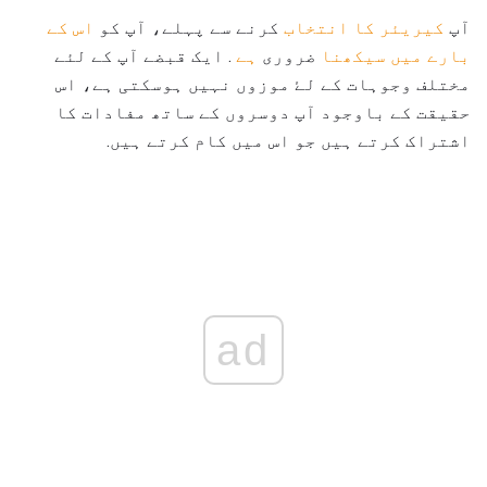
آپ
کیریئر کا انتخاب
کرنے سے پہلے، آپ کو
اس کے
بارے میں سیکھنا
ضروری
ہے
. ایک قبضے آپ کے لئے
مختلف وجوہات کے لۓ موزوں نہیں ہوسکتی ہے، اس
حقیقت کے باوجود آپ دوسروں کے ساتھ مفادات کا
اشتراک کرتے ہیں جو اس میں کام کرتے ہیں.
ad