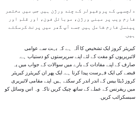
دلچسپی کے پروفیولر کے چند ورژن ہیں جس میں مختصر
فارم ویب پر مبنی ورژن، موبائل فون، اور قلم اور
پینسل فارم شامل ہیں جسے آپ گھر میں پرنٹ کرسکتے
ہیں.
کیریئر کروز ایک تشخیص کا آلہ ہے کہ بہت سے عوامی
لائبریریوں کو مفت کے لئے اپنے سرپرستوں کو دستیاب ہے.
صارف کے اپنے مفادات کے بارے میں سوالات کے جواب میں یہ
قبضے کی ایک فہرست پیدا کرتا ہے. ایک پھر ان کیریئرز کیریئر
کروز ڈیٹا بیس کے اندر اندر کر سکتے ہیں. اپنے مقامی لائبریری
میں ریفرنس کے عملے کے ساتھ چیک کریں تاکہ وہ اس وسائل کو
سبسکرائب کریں.