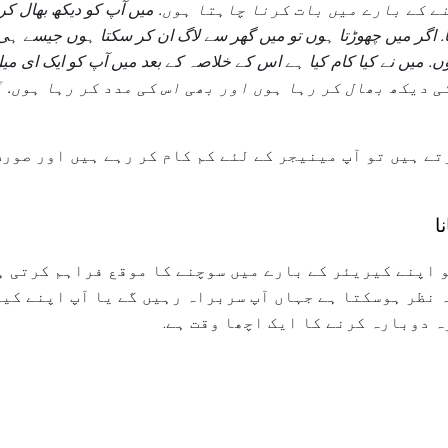
نے کے بارے میں بات کرنا چاہتا ہوں.
میں آپ کو دیکھ بھال ک
.
اگر میں چھوڑتا ہوں تو میں گھر سے لاگ ان کر سکتا ہوں جیسے ہی 
ں.
میں نے کیا کام کیا ہے اس کے خلاصہ کے بعد میں آپ کو ایک ای می
ی دیکھ بھال کر رہا ہوں اور بھی اس کی مدد کر رہا ہوں.
آ
تے ہیں تو آپ مینیجر کے لئے کم کام کر رہے ہیں اور صور
ا
و اپنے کیریئر کے بارے میں سوچنے کا موقع فراہم کرتی ہے
ہ نظر ہوسکتا ہے جہاں آپ سربراہ رہیں گے یا آپ اپنے کیر
ہ دوبارہ کرنے کا ایک اچھا وقت ہے.