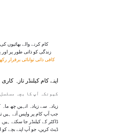
زندگی کو ذاتی طور پر اور 
کافی ذاتی توانائی برقرار رکھ
اپنے کام کیلنڈر تازہ کاری 
کیونکہ آپ کا بچہ مسلسل 
زیادہ سے زیادہ انہیں چھ ماہ 
جب آپ کام پر واپس آتے ہیں تو
ڈاکٹر کے کیلنڈر جا سکتے ہیں.
ڈیٹ کریں، جو آپ اپنے بچے کو 