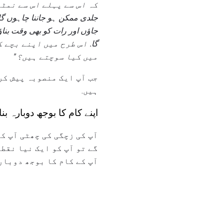
کہ اس سے پہلے اس سے نمٹ
جلدی ممکن ہو جاننا چاہوں گا
جاؤں اور رات کو بھی وقت بناؤ
گا.
اس طرح میں اپنے بچے ک
میں کیا سوچتے ہیں؟ "
جب آپ ایک منصوبہ پیش کر
ہیں.
اپنے کام کا بوجھ دوبارہ بنان
آپ کی زچگی کی چھٹی آپ ک
گے تو آپ کو ایک نیا نقط
آپ کے کام کا بوجھ دوبار