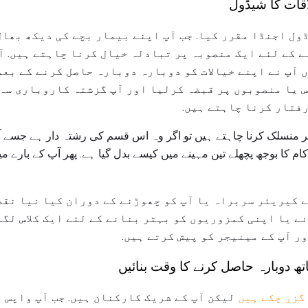
اقات کا شیڈول
ڈول اجنڈا مقرر کیا. جب آپ اپنے بیمار بچے کی دیکھ بھال
ے کے لئے ایک منصوبہ پر تبادلہ خیال کرنا چاہتے ہیں. آ
 آپ نے اپنے خیالات کو دوبارہ دوبارہ حاصل کرنے کے بعد
 یا منصوبوں پر قبضہ کرلیا اور آپ گزشتہ کاروباری سہ 
رفتار کرنا چاہتے ہیں.
 منسلک کرنا چاہتے ہیں تو اگر وہ اس قسم کی رشتہ دار ہے جسے آپ
کام کا بوجھ پچھلے تین مہینے میں کیسے بدل گیا ہے. پھر آپ کے بارے م
 کیریئر سربراہ یا آپ کو چھوڑنے کے دوران کیا نیا نقط
ے یا اپنی کمزوریوں کو بہتر بنانے کے لئے ایک کلاس لگ
ر آپ کے مینیجر کو پیش کرتے ہیں.
ھ دوبارہ حاصل کرنے کا وقت بنائیں
گزر چکے ہیں
لیکن آپ کے شریک کارکنان ہیں. جب آپ واپس آ