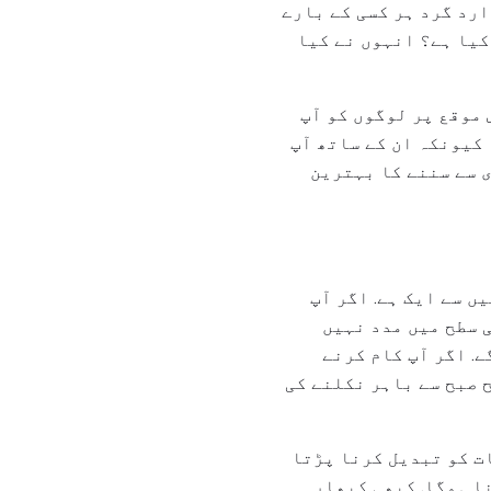
ارد گرد ہر کسی کے بارے
کیا ہے؟ انہوں نے کیا
 موقع پر لوگوں کو آپ
 کیونکہ ان کے ساتھ آپ
 سے سننے کا بہترین
ں سے ایک ہے. اگر آپ
 سطح میں مدد نہیں
ے. اگر آپ کام کرنے
 صبح سے باہر نکلنے کی
ت کو تبدیل کرنا پڑتا
نا ہوگا. کبھی کبھار