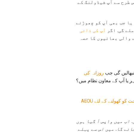
س طرح سے آپ شیڈولنگ کے
نے کیلنڈر کو 5:00 بجے کے بعد مصروف ہو یا جب بھی آپ کو چھوڑنے
لے گی. اگر
آپ کی ذاتی
 والی بھائیوں کا حصہ
سنبھالیں گی جب
روزانہ کی
وہر یا آپ کے معاون نظام میں؟
ہیں تو اس بحث کو کھولنے کے لئے AEOU
.
اب میں واپس آ گیا ہوں
ئے گا. میں اس سے پہلے