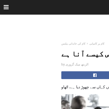
کام پر کامیابی
کام کی خاندانی بیلنس
 کیسے آنا ہے
by الزبتھ میک گروری
 کہاں سے چھوڑ دیا ہے، اٹھاو