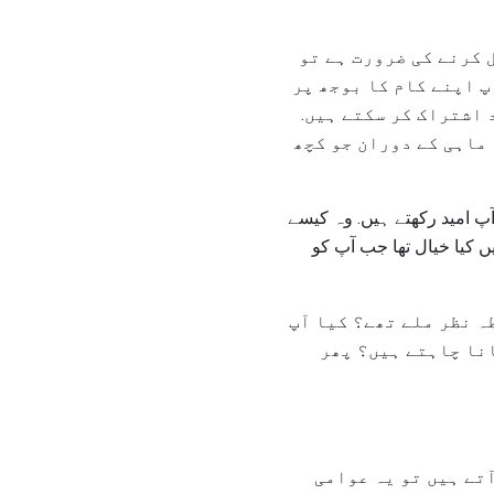
 کرنے کی ضرورت ہے تو
پ اپنے کام کا بوجھ پر
 اشتراک کر سکتے ہیں.
ماہی کے دوران جو کچھ
 امید رکھتے ہیں. وہ کیسے
یں کیا خیال تھا جب آپ کو
ہ نظر ملے تھے؟ کیا آپ
انا چاہتے ہیں؟ پھر
تے ہیں تو یہ عوامی