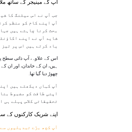
آپ کے مینیجر کے ساتھ مل
جب آپ نے اس میٹنگ کا شی
آپ اپنے کام کو منظم کرن
بحث کرنا چاہتے ہیں جہاں
شاید آپ نے اپنے اکاؤنٹس
یاد کرتے ہیں اس پر تیز 
اس کے علاوہ، آپ ذاتی سطح پر
ہیں، ان کے خاندان، اور ان کے 
چھوڑ دیا گیا تھا.
آپ کہاں دیکھتے ہیں اپنے
اپنی طاقت کو مضبوط بنان
تحقیقاتی کلاس پہلے ہی او
اپنے شریک کارکنوں کے سات
آپ کچھ بڑے تبدیلیوں سے 