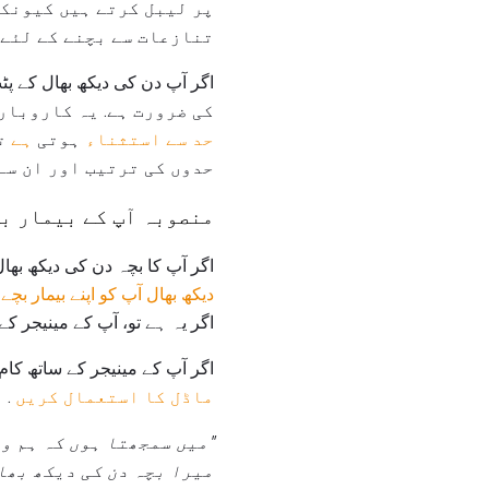
پر لیبل کرتے ہیں کیونکہ
تنازعات سے بچنے کے لئے 
کی ضرورت ہے. یہ کاروبار
حد سے استثناء
ہوتی
ہے
تو
حدوں کی ترتیب اور ان سے 
منصوبہ آپ کے بیمار بچ
اگر آپ کا بچہ دن کی دیکھ بھا
دیکھ بھال آپ کو اپنے بیمار بچے
اگر یہ ہے تو، آپ کے مینیجر کے
اگر آپ کے مینیجر کے ساتھ کام
ماڈل کا استعمال کریں
. 
"میں سمجھتا ہوں کہ ہم و
میرا بچہ دن کی دیکھ بھا