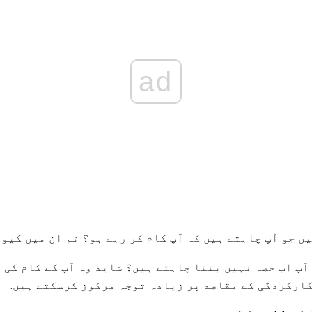
ad
ں جو آپ چاہتے ہیں کہ آپ کام کر رہے ہو؟ تم ان میں کیو
آپ اب حصہ نہیں بننا چاہتے ہیں؟ شاید وہ آپ کے کام کی ت
کارکردگی کے مقاصد پر زیادہ توجہ مرکوز کرسکتے ہیں.