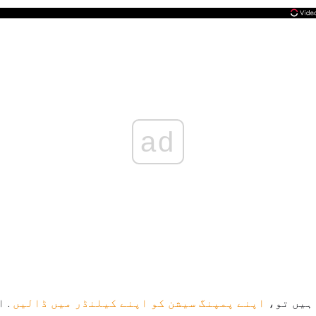
ad
 ہیں تو،
اپنے پمپنگ سیشن کو اپنے کیلنڈر میں ڈالیں
. ا