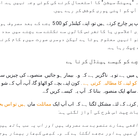
 "پمپنگ سیشن" کا استعمال کرنے کی کوئی وجہ نہیں ہے. ا
آپ کو اپنی پوری کوشش کر رہے ہیں.
اگر آپ دن کی دیکھ بھال کے پٹپ پر چارج کرتے ہیں تو، اپ
ی اجلاسوں یا کانفرنس کالوں سے نکلنے سے بچنے میں مدد م
 انہیں معلوم ہوتا ہے لیکن دوسری صورت میں، کام کرنے
چپک رہا ہے.
ے کو کیسے ہینڈل کرنا ہے
ل میں ہے تو یہ ناگزیر ہے کہ وہ بیمار ہو جائیں. منصوبے کی چیزیں 
 کو لینے کا مطالبہ کرتی ہے
. کون اپنے بچے کو اٹھاؤ گا، آپ، آپ کے ش
 ساتھ ایک منصوبہ بنانا کہ آپ یہ کیسے کریں گے.
 کرنے کے لئے مشکل لگتا ہے کہ اب آپ ایک
مماثلت
ماں
بات چیت اس طرح کی آواز لگتی ہے:
اقعی ہمارے منصوبے سے مصروف ہیں اور اب یہ سب ہاتھ ہیں
ل میں ہے اور مجھے لگتا ہے کہ وہ کبھی کبھار بیمار ہوجا