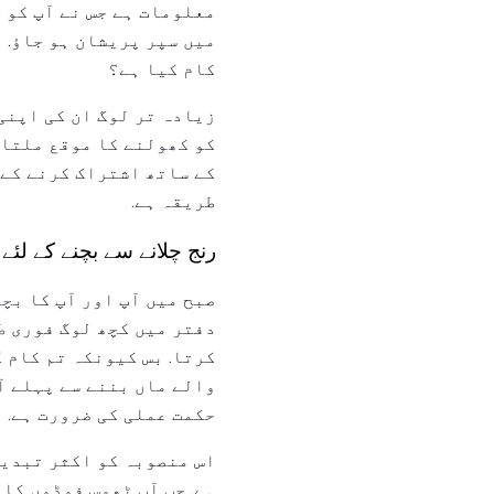
معلومات ہے جس نے آپ کو ج
میں سپر پریشان ہو جاؤ. 
کام کیا ہے؟
زیادہ تر لوگ ان کی اپنی
کو کھولنے کا موقع ملتا 
کے ساتھ اشتراک کرنے کے 
طریقہ ہے.
رنج چلانے سے بچنے کے لئے
صبح میں آپ اور آپ کا بچہ
دفتر میں کچھ لوگ فوری ط
کرتا. بس کیونکہ تم کام ک
والے ماں بننے سے پہلے آ
حکمت عملی کی ضرورت ہے.
اس منصوبہ کو اکثر تبدیل
ہے. جب آپ ٹھوس فوڈوں کا 