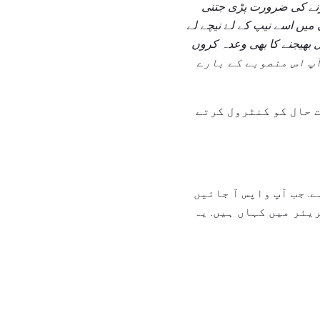
رنے کی ضرورت پڑی جتنی
میں اسے نیپ کے لۓ نیچے لے
ل بھیجنے کا بھی وعدہ کروں
پ اس منصوبے کے بارے
ت حال کو کنٹرول کرتے
. جب آپ واپس آ جائیں
یئر میں کہاں ہیں. یہ