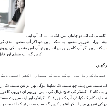
کام کرنے والے بھائیوں کی کامیابی کے لئے دو چابیاں ہیں. ایک یہ ہے کہ آپ اپنی
پیشہ ورانہ طور پر منصوبہ بنا سکتے ہیں. دو، اگر آپ منصوبہ بندی کرن
سکتے ہیں. اگر آپ کام پر واپس آتے ہیں تو آپ اس منصوبے کی پیروی 
کریں گے، آپ منظم اور قابل محسوس محسوس کریں گے.
رکھیں
تبدیل کررہا ہے، آپ کے بچے کی بیماری اکثر انہیں دیکھ
کے مہینے میں پہلے چھ مہینے تک دیکھنا ہوگا، پھر ہر تین مہینے تک،
 اپنے کام کے کیلنڈر کی جانچ پڑتال کرتے ہیں اور پھر ان دوروں کا د
 تب اپنے کام کے کیلنڈر، آپ کے جوزف کے کیلنڈر، اور اپنے سپورٹ سسٹ
ان کی تقرری میں لے کر اعتماد کریں گے. سب سے بہتر کے لئے منصوبہ