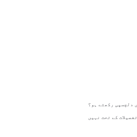
ں دلچسپی رکھتے ہو؟
فصیلات کے تحت نہیں