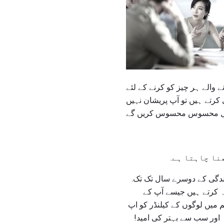
ے والے ہر چیز کو کرنے کے لئے
کرتے ہیں تو آپ پریشان نہیں
نا چاہتا ہے.
 زندگی کے دوسرے سال تک تک.
ورہ کرتے ہیں جیسے آپ کے
م میں لوگوں کے کیلنڈر کو اپ
 اور سب سے بہتر کی امید!