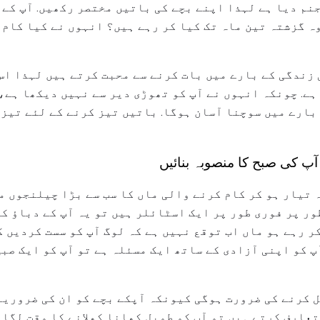
نم دیا ہے لہذا اپنے بچے کی باتیں مختصر رکھیں. آپ کے 
وہ گزشتہ تین ماہ تک کیا کر رہے ہیں؟ انہوں نے کیا کام 
 زندگی کے بارے میں بات کرنے سے محبت کرتے ہیں لہذا اس
ہے. چونکہ انہوں نے آپ کو تھوڑی دیر سے نہیں دیکھا ہے،
بارے میں سوچنا آسان ہوگا. باتیں تیز کرنے کے لئے تیزی
 آپ کی صبح کا منصوبہ بنائیں
 تیار ہو کر کام کرنے والی ماں کا سب سے بڑا چیلنجوں می
ور پر فوری طور پر ایک اسٹائلر ہیں تو یہ آپ کے دباؤ کی
ر رہے ہو ماں اب توقع نہیں ہے کہ لوگ آپ کو سست کردیں گ
پ کو اپنی آزادی کے ساتھ ایک مسئلہ ہے تو آپ کو ایک صبح
 کرنے کی ضرورت ہوگی کیونکہ آپکے بچے کو ان کی ضروریا
تعارف کرتے ہیں تو آپ کو طویل کھانا کھلانے کا وقت لگا