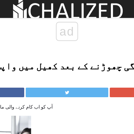
ad
ی چھوڑنے کے بعد کھیل میں واپس
آپ کو اب کام کرنے والی ماں