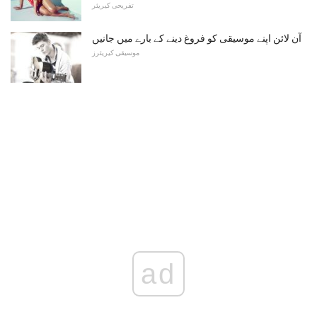
تفریحی کیریئر
آن لائن اپنے موسیقی کو فروغ دینے کے بارے میں جانیں
موسیقی کیریئرز
ad