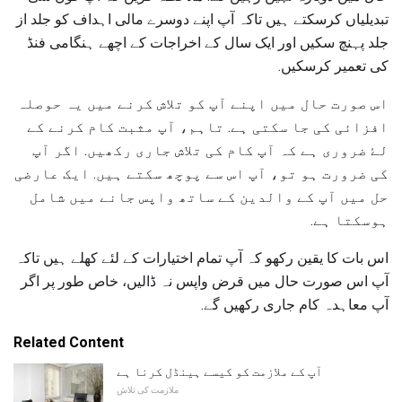
تبدیلیاں کرسکتے ہیں تاکہ آپ اپنے دوسرے مالی اہداف کو جلد از
جلد پہنچ سکیں اور ایک سال کے اخراجات کے اچھے ہنگامی فنڈ
کی تعمیر کرسکیں.
اس صورت حال میں اپنے آپ کو تلاش کرنے میں یہ حوصلہ
افزائی کی جا سکتی ہے. تاہم، آپ مثبت کام کرنے کے
لۓ ضروری ہے کہ آپ کام کی تلاش جاری رکھیں. اگر آپ
کی ضرورت ہو تو، آپ اس سے پوچھ سکتے ہیں. ایک عارضی
حل میں آپ کے والدین کے ساتھ واپس جانے میں شامل
ہوسکتا ہے.
اس بات کا یقین رکھو کہ آپ تمام اختیارات کے لئے کھلے ہیں تاکہ
آپ اس صورت حال میں قرض واپس نہ ڈالیں، خاص طور پر اگر
آپ معاہدہ کام جاری رکھیں گے.
Related Content
آپ کے ملازمت کو کیسے ہینڈل کرنا ہے
ملازمت کی تلاش