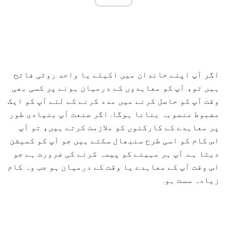
اگر آپ اپنے خاندان میں اکیلے یا واحد روٹی فاتح
ہیں تو، آپ کو معاہدوں کے درمیان ہونے پر کسی بھی
وقت آپ کو حاصل کرنے میں مدد کرنے کے لئے آپ کو ایک
مضبوط منصوبہ بنانا ہوگا. اگر صنعت آپ بنیادی طور
پر معاہدے کے کارکنوں کو ملازمت کرتے ہیں، تو آپ
اس کام کو اسی طرح سنبھال سکتے ہیں جو آپ کو کمیشن
دیتا ہے. آپ ہر مہینے کو پیسہ کرنے کی ضرورت ہے جو
اس وقت آپ کے معاہدے یا وقت کے درمیان ہو جب وہ کام
زیادہ سست ہو.