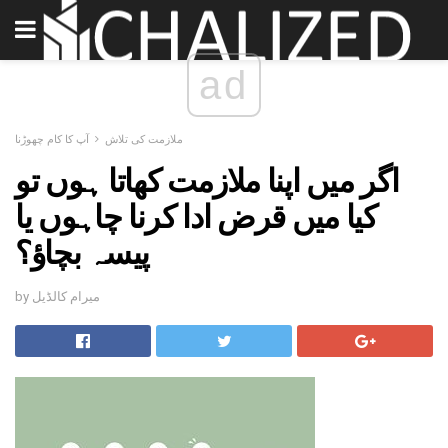
ad
ملازمت کی تلاش
آپ کا کام چھوڑنا
اگر میں اپنا ملازمت کھاتا ہوں تو
کیا میں قرض ادا کرنا چاہوں یا
پیسہ بچاؤ؟
by میرام کالڈیل