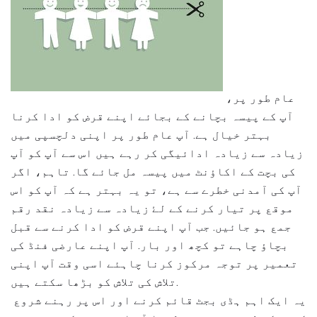
عام طور پر،
آپ کے پیسہ بچانے کے بجائے اپنے قرض کو ادا کرنا
بہتر خیال ہے. آپ عام طور پر اپنی دلچسپی میں
زیادہ سے زیادہ ادائیگی کر رہے ہیں اس سے آپ کو آپ
کی بچت کے اکاؤنٹ میں پیسہ مل جائے گا. تاہم، اگر
آپ کی آمدنی خطرے سے ہے، تو یہ بہتر ہے کہ آپ کو اس
موقع پر تیار کرنے کے لۓ زیادہ سے زیادہ نقد رقم
جمع ہو جائیں. جب آپ اپنے قرض کو ادا کرنے سے قبل
بچاؤ چاہے تو کچھ اور بار. آپ اپنے عارضی فنڈ کی
تعمیر پر توجہ مرکوز کرنا چاہئے اسی وقت آپ اپنی
تلاش کی تلاش کو بڑھا سکتے ہیں.
یہ ایک اہم ہڈی بجٹ قائم کرنے اور اس پر رہنے شروع