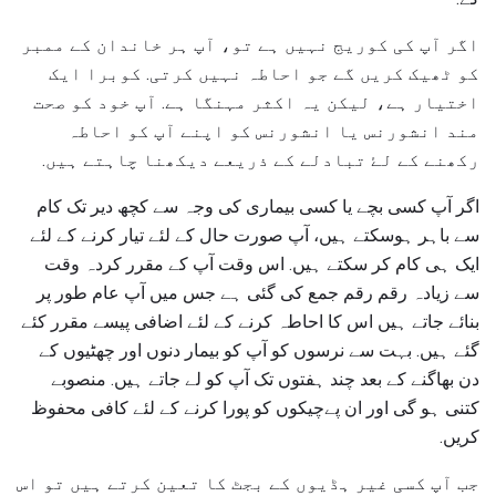
اگر آپ کی کوریج نہیں ہے تو، آپ ہر خاندان کے ممبر
کو ٹھیک کریں گے جو احاطہ نہیں کرتی. کوبرا ایک
اختیار ہے، لیکن یہ اکثر مہنگا ہے. آپ خود کو صحت
مند انشورنس یا انشورنس کو اپنے آپ کو احاطہ
رکھنے کے لۓ تبادلے کے ذریعے دیکھنا چاہتے ہیں.
اگر آپ کسی بچے یا کسی بیماری کی وجہ سے کچھ دیر تک کام
سے باہر ہوسکتے ہیں، آپ صورت حال کے لئے تیار کرنے کے لئے
ایک ہی کام کر سکتے ہیں. اس وقت آپ کے مقرر کردہ وقت
سے زیادہ رقم رقم جمع کی گئی ہے جس میں آپ عام طور پر
بنائے جاتے ہیں اس کا احاطہ کرنے کے لئے اضافی پیسے مقرر کئے
گئے ہیں. بہت سے نرسوں کو آپ کو بیمار دنوں اور چھٹیوں کے
دن بھاگنے کے بعد چند ہفتوں تک آپ کو لے جاتے ہیں. منصوبے
کتنی ہو گی اور ان پےچیکوں کو پورا کرنے کے لئے کافی محفوظ
کریں.
جب آپ کسی غیر ہڈیوں کے بجٹ کا تعین کرتے ہیں تو اس