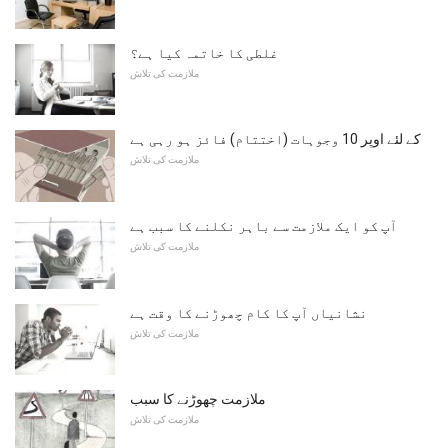
غلطی کا خاتمہ کیا ہے؟
ملازمت کی تلاش
کے لئے اوپر 10 وجوہات (اختتام) فائز ہو رہی ہے
ملازمت کی تلاش
آپ کو ایک ملازمت سے باہر نکلنے کا سبب ہے
ملازمت کی تلاش
نشانیاں آپ کا کام چھوڑنے کا وقت ہے
ملازمت کی تلاش
ملازمت چھوڑنے کا سبب
ملازمت کی تلاش