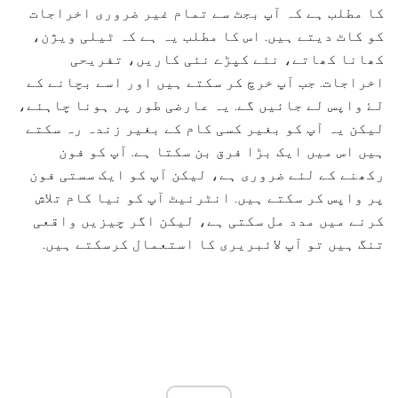
کا مطلب ہے کہ آپ بجٹ سے تمام غیر ضروری اخراجات
کو کاٹ دیتے ہیں. اس کا مطلب یہ ہے کہ ٹیلی ویژن،
کھانا کھاتے، نئے کپڑے نئی کاریں، تفریحی
اخراجات. جب آپ خرچ کر سکتے ہیں اور اسے بچانے کے
لۓ واپس لے جائیں گے. یہ عارضی طور پر ہونا چاہئے،
لیکن یہ آپ کو بغیر کسی کام کے بغیر زندہ رہ سکتے
ہیں اس میں ایک بڑا فرق بن سکتا ہے. آپ کو فون
رکھنے کے لئے ضروری ہے، لیکن آپ کو ایک سستی فون
پر واپس کر سکتے ہیں. انٹرنیٹ آپ کو نیا کام تلاش
کرنے میں مدد مل سکتی ہے، لیکن اگر چیزیں واقعی
تنگ ہیں تو آپ لائبریری کا استعمال کرسکتے ہیں.