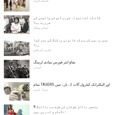
تفریحی کیریئر
کام کے لئے نمونہ جوری ڈیوٹی پالیسی کی
ضرورت ہے؟
انسانی وسائل
مسوری میں کم سے کم قانونی ورکنگ کی عمر کیا
ہے؟
ملازمت کی تلاش
بچاؤ ایئر فورس بنیادی ٹریننگ
کیریئرز
تمام TASERS اور الیکٹرانک کنٹرول آلات کے بارے میں
جرمانہ کیریئر
9 منحصر ماڈلز طوفان کی طرف سے ماڈلنگ
انڈسٹری لے رہی ہیں