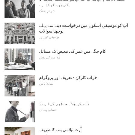
کس طرح کرنا ہے
کیریئر پلاننگ
آپ کو موسیقی اسکول میں درخواست دینے سے پہلے
پوچھنا سوالات
موسیقی کیریئرز
کام جگہ میں عمر کی تبعیض کے مسائل
ملازمت کی تلاش
خراب کارکن - تعریف اور پروگرام
بنیادی باتیں
کام کی جگہ حاضری کیا ہے؟
انسانی وسائل
آرٹ نیلامی بننے کا طریقہ