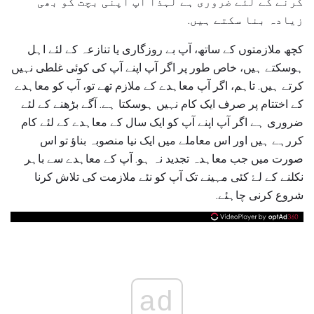
کرنے کے لئے ضروری ہے لہذا آپ اپنی بچت کو بھی
زیادہ بنا سکتے ہیں.
کچھ ملازمتوں کے ساتھ، آپ بے روزگاری یا تنازعہ کے لئے اہل
ہوسکتے ہیں، خاص طور پر اگر آپ اپنے آپ کی کوئی غلطی نہیں
کرتے ہیں. تاہم، اگر آپ معاہدے کے ملازم تھے تو، آپ کو معاہدے
کے اختتام پر صرف ایک کام نہیں ہوسکتا ہے. آگے بڑھنے کے لئے
ضروری ہے اگر آپ اپنے آپ کو ایک سال کے معاہدے کے لئے کام
کررہے ہیں اور اس معاملے میں ایک نیا منصوبہ بناؤ تو اس
صورت میں جب معاہدہ تجدید نہ ہو. آپ کے معاہدے سے باہر
نکلنے کے لۓ کئی مہینے تک آپ کو نئے ملازمت کی تلاش کرنا
شروع کرنی چاہئے.
ad