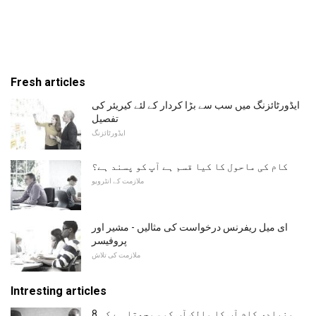
Fresh articles
ایڈورٹائزنگ میں سب سے بڑا کردار کے لئے کیریئر کی
تفصیل
ایڈورٹائزنگ
کام کی ماحول کا کیا قسم ہے آپ کو پسند ہے؟
ملازمت کے انٹرویو
ای میل ریفرنس درخواست کی مثالیں - مشیر اور
پروفیسر
ملازمت کی تلاش
Intresting articles
8 بنیادی کام آپ کا مالک آپ کو سمجھتا ہے کہ