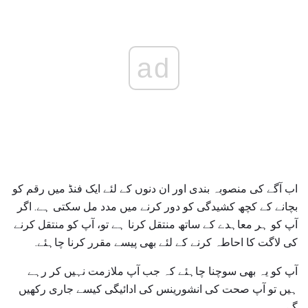
ad
اب آگے کی منصوبہ بندی اور ان دنوں کے لئے ایک فنڈ میں رقم کو
بچانے کے کچھ کشیدگی کو دور کرنے میں مدد مل سکتی ہے. اگر
آپ کو ہر معاہدے کے ساتھ منتقل کرنا ہے تو، آپ کو منتقل کرنے
کی لاگت کا احاطہ کرنے کے لئے بھی پیسے مقرر کرنا چاہئے.
آپ کو یہ بھی سوچنا چاہئے کہ جب آپ ملازمت نہیں کر رہے
ہیں تو آپ صحت کی انشورینس کی ادائیگی کیسے جاری رکھیں
گے.