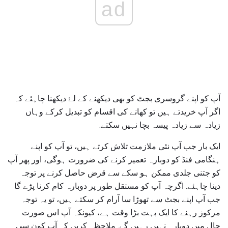
ad
آپ کو اپنے گروسری بجٹ کو بھی دیکھنے کے لۓ دیکھنا چاہئے کہ
اگر آپ خریدتے ہیں تو کھانے کی اقسام کو تبدیل کرکے وہاں
زیادہ سے زیادہ پیسہ بچا نہیں سکتے.
ایک بار جب آپ نئی ملازمت تلاش کرتے ہیں، تو آپ کو اپنے
ہنگامی فنڈ کو دوبارہ تعمیر کرنے کی ضرورت ہوگی، اور پھر آپ
کو جتنی جلدی ممکن ہو سکے سے قرض حاصل کرنے پر توجہ
دینا چاہئے. اگرچہ آپ کو مستقل طور پر دوبارہ کام کرنا پڑے گا
جب آپ اپنے بجٹ سے تھوڑا سا آرام کر سکتے ہیں، تو یہ توجہ
مرکوز رہنے کا ایک بہت بڑا وقت ہے، کیونکہ آپ اس صورت
حال میں دوبارہ نہیں رہیں گے. ملاحظہ کریں کہ آپ کون سی