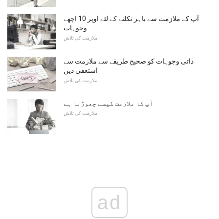
آپ کے ملازمت سے باہر نکلنے کے لئے اوپر 10 اچھے
وجوہات
ملازمت کی تلاش
ذاتی وجوہات کو صحیح طریقے سے ملازمت سے
استعفی دیں
ملازمت کی تلاش
آپ کا ملازمت کیسے چھوڑنا ہے
ملازمت کی تلاش
ad