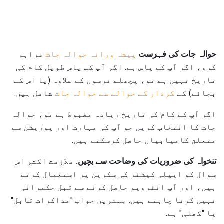
حوالہ جات کی فہرست
پیشہ ورانہ حوالہ جات
فراہم
کرو، اگر آپ کے پاس ہے. اگر آپ کے پاس طویل کام کی
تاریخ نہیں ہے تو، پچھلے نرسوں کے علاوہ (یا اس کے
بجائے) کے
کردار کے حوالے سے حوالہ جات
شامل ہیں.
اگر آپ کے کام کی تاریخ زیادہ مضبوط ہے تو، حوالہ
جات کا انتخاب کریں جو آپ کی مہارت اور پوزیشن سے
متعلق کامیابیاں حاصل کرسکتے ہیں.
تنخواہ کی ضروریات کی وضاحت سے بچیں.
ملازمت اکثر اس
سوال کو ایپلی کیشنز کی سکرین پر استعمال کرتے
ہیں، اور آپ انٹرویو حاصل کرنے سے قبل حکمرانی
نہیں کرنا چاہتے ہیں. بہترین جواب "مذاکرات قابل"
یا "کھلی" ہے.