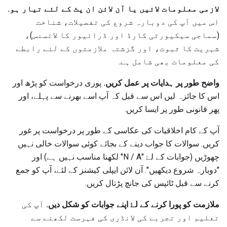
لازمی معلومات لائیں یا آن لائن ان پٹ کے لئے تیار ہو.
اس میں آپ کی دوبارہ شروع کی تفصیلات، شناخت
(سماجی سیکیورٹی کارڈ اور ڈرائیور کا لائسنس)،
شہریت کا ثبوت، اور گزشتہ ملازمتوں کے لئے رابطے
کی معلومات بھی شامل ہے.
واضح طور پر ہدایات پر عمل کریں.
پوری درخواست کو پڑھ اور
اس کا جائزہ لیں اس سے قبل کہ آپ اسے بھرنے سے پہلے، اور
پھر قانونی طور پر ایسا کریں.
آپ کے کام اخلاقیات کی عکاسی کے طور پر درخواست پر غور
کریں. سوالات کا جواب دینے کے بجائے کوئی سوالات خالی نہیں
چھوڑیں (جوابات کے لۓ "N / A" لکھنا مناسب نہیں ہے) اور
"دوبارہ شروع دیکھیں". آن لائن ایپلی کیشنز کے لئے، آپ کو جمع
کرنے سے قبل ٹائپس کی جانچ پڑتال کریں.
ملازمت کو پورا کرنے کے لۓ اپنے جوابات کو شکل دیں.
آپ کی
تعلیم اور تجربے کی لانڈری کی فہرست لکھنے سے