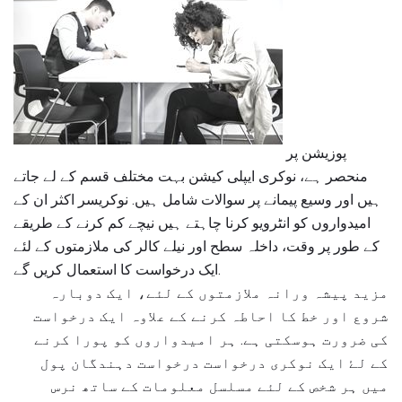
پوزیشن پر
منحصر ہے، نوکری ایپلی کیشن بہت مختلف قسم کے لے جاتے
ہیں اور وسیع پیمانے پر سوالات شامل ہیں. نوکریسر اکثر ان کے
امیدواروں کو انٹرویو کرنا چاہتے ہیں نیچے کم کرنے کے طریقے
کے طور پر وقت، داخلہ سطح اور نیلے کالر کی ملازمتوں کے لئے
ایک درخواست کا استعمال کریں گے.
مزید پیشہ ورانہ ملازمتوں کے لئے، ایک دوبارہ
شروع اور خط کا احاطہ کرنے کے علاوہ ایک درخواست
کی ضرورت ہوسکتی ہے. ہر امیدواروں کو پورا کرنے
کے لۓ ایک نوکری درخواست درخواست دہندگان پول
میں ہر شخص کے لئے مسلسل معلومات کے ساتھ نرس