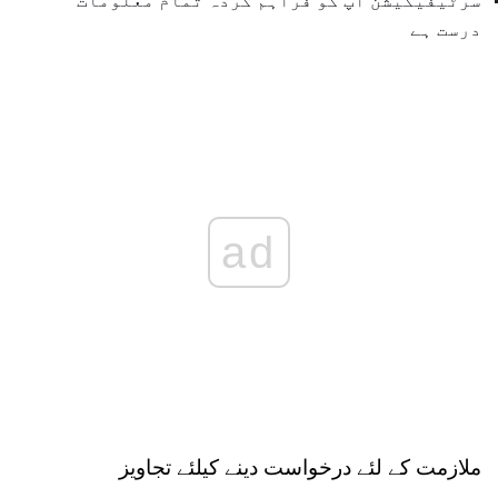
سرٹیفیکیشن آپ کو فراہم کردہ تمام معلومات
درست ہے
ad
ملازمت کے لئے درخواست دینے کیلئے تجاویز