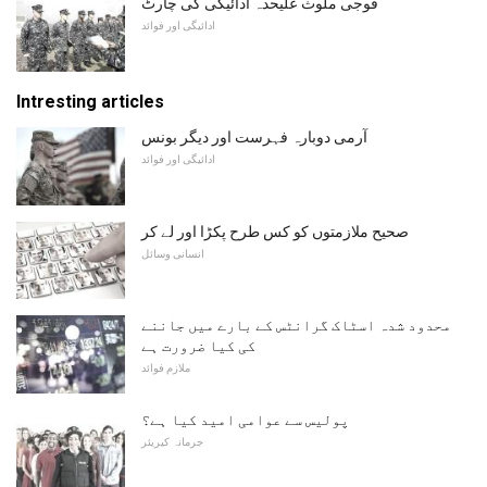
فوجی ملوث علیحدہ ادائیگی کی چارٹ
ادائیگی اور فوائد
Intresting articles
آرمی دوبارہ فہرست اور دیگر بونس
ادائیگی اور فوائد
صحیح ملازمتوں کو کس طرح پکڑا اور لے کر
انسانی وسائل
محدود شدہ اسٹاک گرانٹس کے بارے میں جاننے
کی کیا ضرورت ہے
ملازم فوائد
پولیس سے عوامی امید کیا ہے؟
جرمانہ کیریئر