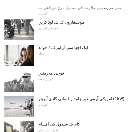
ایئر فورس میں ملازمت کی تفصیل درج کی گئی ہے
کیریئرز
موسیقاروں کے لئے لوڈ کریں
موسیقی کیریئرز
ایک اچھا سی آر ایم کے 7 فوائد
سیلز
فوجی ملازمتیں
کیریئر پلاننگ
امریکی آرمی غیر جانبدار فضائی گاڑی آپریٹر (15W)
کیریئرز
کام کے شیڈول کی اقسام
ملازمت کی تلاش