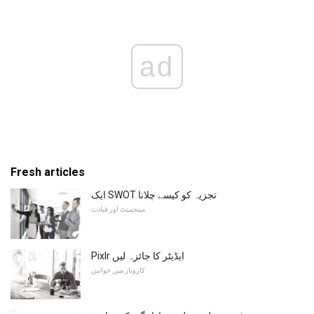
ad
Fresh articles
ایک SWOT تجزیہ کو کیسے چلانا
مینجمنٹ اور قیادت
Pixlr ایڈیٹر کا جائزہ لیں
کاروبار میں خواتین