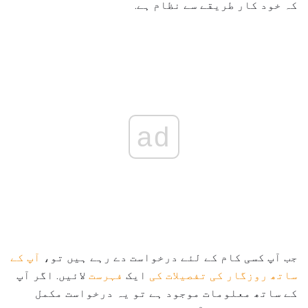
کہ خود کار طریقے سے نظام ہے.
ad
جب آپ کسی کام کے لئے درخواست دے رہے ہیں تو،
آپ کے
ساتھ روزگار کی تفصیلات کی
ایک
فہرست
لائیں. اگر آپ
کے ساتھ معلومات موجود ہے تو یہ درخواست مکمل