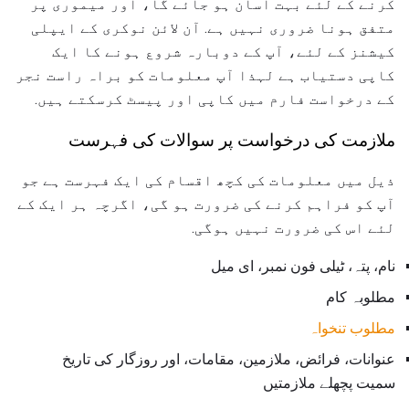
کرنے کے لئے بہت آسان ہو جائے گا، اور میموری پر
متفق ہونا ضروری نہیں ہے. آن لائن نوکری کے ایپلی
کیشنز کے لئے، آپ کے دوبارہ شروع ہونے کا ایک
کاپی دستیاب ہے لہذا آپ معلومات کو براہ راست نجر
کے درخواست فارم میں کاپی اور پیسٹ کرسکتے ہیں.
ملازمت کی درخواست پر سوالات کی فہرست
ذیل میں معلومات کی کچھ اقسام کی ایک فہرست ہے جو
آپ کو فراہم کرنے کی ضرورت ہو گی، اگرچہ ہر ایک کے
لئے اس کی ضرورت نہیں ہوگی.
نام، پتہ، ٹیلی فون نمبر، ای میل
مطلوبہ کام
مطلوب تنخواہ
عنوانات، فرائض، ملازمین، مقامات، اور روزگار کی تاریخ
سمیت پچھلے ملازمتیں