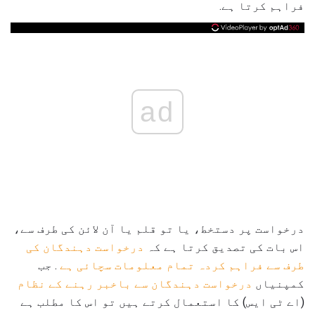
فراہم کرتا ہے.
ad
درخواست پر دستخط، یا تو قلم یا آن لائن کی طرف سے،
اس بات کی تصدیق کرتا ہے کہ
درخواست دہندگان کی
طرف سے فراہم کردہ تمام معلومات سچائی ہے
. جب
کمپنیاں
درخواست دہندگان سے باخبر رہنے کے نظام
(اے ٹی ایس) کا استعمال کرتے ہیں تو اس کا مطلب ہے