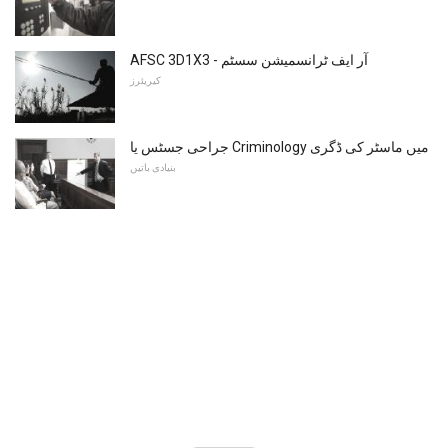
AFSC 3D1X3 - آر ایف ٹرانسمیشن سسٹم
کیریئرز
جراحی جسٹس یا Criminology میں ماسٹر کی ڈگری
بنیادی باتیں