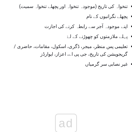
تنخواہ کی تاریخ (موجودہ تنخواہ اور پچھلے تنخواہ سمیت)
پچھلے نگرانیوں کے نام
اپنے موجودہ آجر سے رابطہ کرنے کی اجازت
پہلے ملازمتوں کو چھوڑنے کے لۓ
تعلیمی پس منظر، میجر، ڈگری، اسکول، مقامات، حاضری /
گریجویشن کی تاریخ، جی پی اے، اعزاز، ایوارڈز
غیر نصابی سر گرمیاں
ad