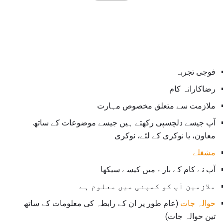
فوجی تجربہ
رضاکارانہ کام
ملازمت سے متعلق مخصوص مہارت
آپ جیسے دلچسپی رکھتے ہیں جیسے موضوعات کے ساتھ
معاون، یا نوکری کے لئے، نوکری
مشغلے
آپ نے کام کے بارے میں کیسے سیکھا
ملازمین آپ کو کمپنی میں معلوم ہے
حوالہ جات
(عام طور پر ان کے رابطہ کی معلومات کے ساتھ
تین حوالہ جات)