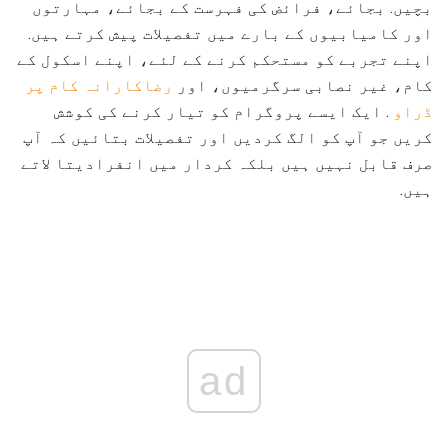
بچیں. بجائے، فرائض کی فہرست کے بجائے، مہارتوں
اور کامیابیوں کے بارے میں تفصیلات پیش کرتے ہیں.
اپنے تجربے کو مستحکم کرنے کے لئے، اپنے اسکول کے
کام، غیر نصابی سرگرمیوں، اور
رضاکارانہ کام پر
ڈراو
. ایک ایسے پروگرام کو تیار کرنے کی کوشش
کریں جو آپ کو الگ کردیں اور تفصیلات بتائیں کہ آپ
صرف قابل نہیں ہیں بلکہ کردار میں انفرادیتا لاتے
ہیں.
ad