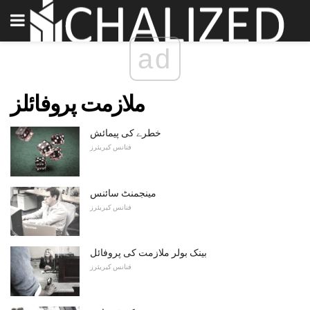
ad
ملازمت پروفائلز
خطرے کی پیمائش
فنانس کیریئرز
مینجمنٹ سائنس
فنانس کیریئرز
بینک بولر ملازمت کی پروفائل
فنانس کیریئرز