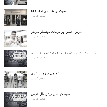
SEC سیکشن 15 سی 3-3
فنانس کیریئرز
قرض افسر اور کریڈٹ کونسلر کیریئر
فنانس کیریئرز
جانیں کہ کس حد تک مارجن قرض کام کرتے ہیں
فنانس کیریئرز
عوامی سرمایہ کاری
فنانس کیریئرز
سبسکرپشن کیپٹل کال قرض
فنانس کیریئرز