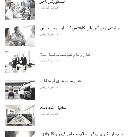
سیکورٹیز تاجر
فنانس کیریئرز
مالیاتی میں گھریلو اکاؤنٹس کے بارے میں جانیں
فنانس کیریئرز
کاروبار کی کتاب کیا ہے؟
فنانس کیریئرز
انشورنس دعوی امتحانات
فنانس کیریئرز
تنخواہ شفافیت
فنانس کیریئرز
سرمایہ کاری بینکر - ملازمت اور کیریئر کا جائزہ