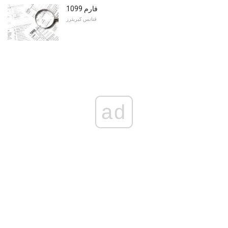
فارم 1099
فنانس کیریئرز
ad