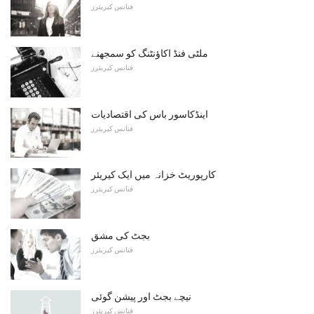
فنانس کیریئرز
ملٹی فنڈ اکاؤنٹنگ کو سمجھنے
فنانس کیریئرز
اینڈکاسور باس کی اقتصادیات
فنانس کیریئرز
کارپوریٹ خزانہ میں ایک کیریئر
فنانس کیریئرز
بجٹ کی مشق
فنانس کیریئرز
نیچے بجٹ اور پیشن گوئی
فنانس کیریئرز