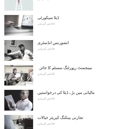
ڈیٹا سیکورٹی
فنانس کیریئرز
انشورنس انڈسٹری
فنانس کیریئرز
مینجمنٹ رپورٹنگ سسٹم کا جائزہ
فنانس کیریئرز
مالیاتی میں بڑے ڈیٹا کی درخواستیں
فنانس کیریئرز
تجارتی بینکنگ کیریئر خیالات
فنانس کیریئرز