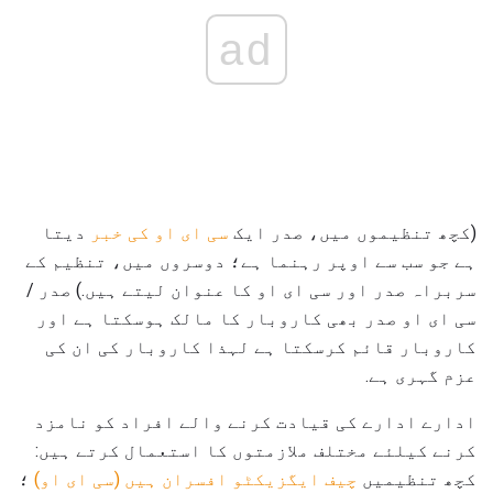
ad
(کچھ تنظیموں میں، صدر ایک
سی ای او کی خبر
دیتا
ہے جو سب سے اوپر رہنما ہے؛ دوسروں میں، تنظیم کے
سربراہ صدر اور سی ای او کا عنوان لیتے ہیں.) صدر /
سی ای او صدر بھی کاروبار کا مالک ہوسکتا ہے اور
کاروبار قائم کرسکتا ہے لہذا کاروبار کی ان کی
عزم گہری ہے.
ادارے ادارے کی قیادت کرنے والے افراد کو نامزد
کرنے کیلئے مختلف ملازمتوں کا استعمال کرتے ہیں:
کچھ تنظیمیں
چیف ایگزیکٹو افسران ہیں (سی ای او)
؛