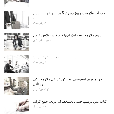
جب آپ ملازمت چھوڑ دیں تو 5 چیزیں کرنا نہیں
ہے
کیریئر پلاننگ
ہوم ملازمت سے ایک اچھا کام کیسے تلاش کریں
ملازمت کی تلاش
سیلز نمائندے کیا کرتا ہے؟
کیریئر پلاننگ
فن میوزیم ایسوسی ایٹ کوریٹر کی ملازمت کی
پروفائل
ٹھیک فن کیریئر
کتاب میں ترمیم: حتمی دستخط کے ذریعے جمع کرانے
کتاب پبلشنگ