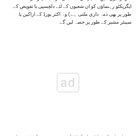
ایگزیکٹو رہنماؤں کو ان شعبوں کے لئے دلچسپی یا تفویض کے
طور پر بھی ذمہ داری ملتی ہے.) وہ اکثر بورڈ کے اراکین یا
سینئر مشیر کے طور پر حصہ لیں گے.
ad
سی ای او کے ساتھ ایک تنظیم میں، صدر کی ذمہ داری