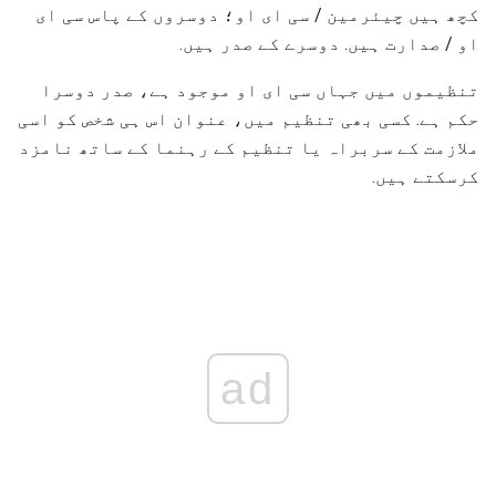
کچھ ہیں چیئرمین / سی ای او؛ دوسروں کے پاس سی ای
او / صدارت ہیں. دوسرے کے صدر ہیں.
تنظیموں میں جہاں سی ای او موجود ہے، صدر دوسرا
حکم ہے. کسی بھی تنظیم میں، عنوان اس ہی شخص کو اسی
ملازمت کے سربراہ یا تنظیم کے رہنما کے ساتھ نامزد
کرسکتے ہیں.
ad