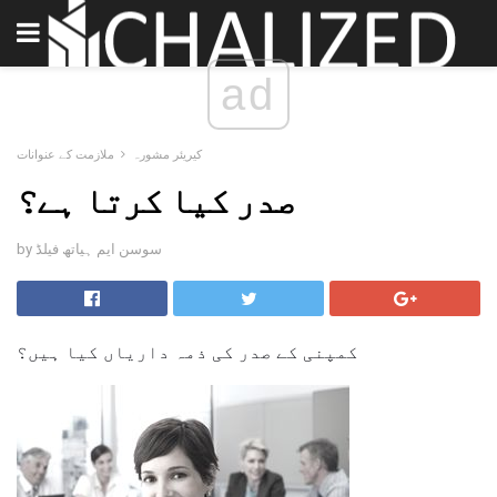
ad
کیریئر مشورہ
ملازمت کے عنوانات
صدر کیا کرتا ہے؟
by سوسن ایم ہیاتھ فیلڈ
کمپنی کے صدر کی ذمہ داریاں کیا ہیں؟