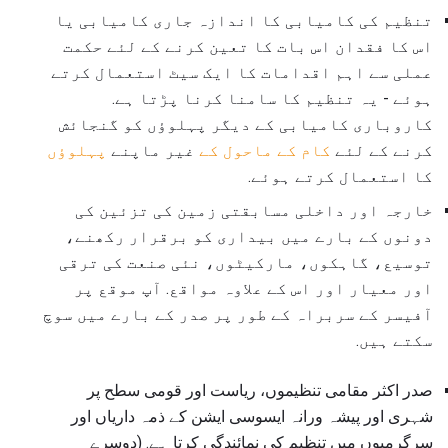
تنظیم کی کامیابی کا اندازہ جاری کامیابی یا
اس کا فقدان اس بات کا تعین کرنے کے لئے حکمت
عملی سے اہم اقدامات کا ایک سیٹ استعمال کرتے
ہوئے - یہ تنظیم کا سامنا کرنا پڑتا ہے.
کاروباری کامیابی کے دیگر پہلوؤں کو گنجائش
کرنے کے لئے
کام کے ماحول کے
غیر ماپنے
پہلوؤں
کا استعمال کرتے ہوئے.
خارجہ اور داخلی مسابقتی زمین کی تزئین کی
دونوں کے بارے میں بیداری کو برقرار رکھنے،
توسیع، گاہکوں، مارکیٹوں، نئی صنعت کی ترقی
اور معیار اور اس کے علاوہ مواقع. آپ موقع پر
آفیسر کے سربراہ کے طور پر صدر کے بارے میں سوچ
سکتے ہیں.
صدر اکثر مقامی تنظیموں، ریاست اور قومی سطح پر
شہری اور پیشہ ورانہ ایسوسی ایشن کے ذمہ داریاں اور
سرگرمیوں میں تنظیم کی نمائندگی کرتا ہے. (دوسرے