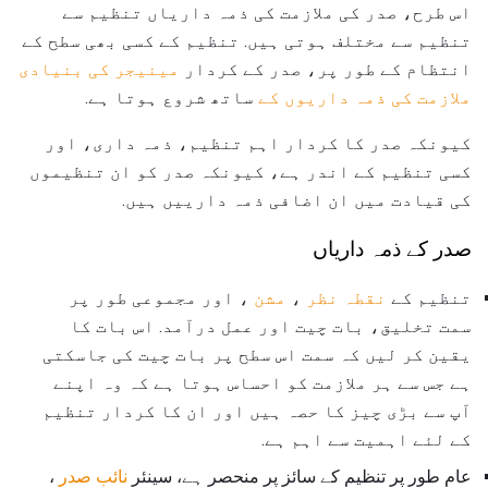
اس طرح، صدر کی ملازمت کی ذمہ داریاں تنظیم سے
تنظیم سے مختلف ہوتی ہیں. تنظیم کے کسی بھی سطح کے
انتظام کے طور پر، صدر کے کردار
مینیجر کی بنیادی
ملازمت کی ذمہ داریوں کے
ساتھ شروع ہوتا ہے.
کیونکہ صدر کا کردار اہم تنظیم، ذمہ داری، اور
کسی تنظیم کے اندر ہے، کیونکہ صدر کو ان تنظیموں
کی قیادت میں ان اضافی ذمہ دارییں ہیں.
صدر کے ذمہ داریاں
تنظیم کے
نقطہ نظر
،
مشن
، اور مجموعی طور پر
سمت تخلیق، بات چیت اور عمل درآمد. اس بات کا
یقین کر لیں کہ سمت اس سطح پر بات چیت کی جاسکتی
ہے جس سے ہر ملازمت کو احساس ہوتا ہے کہ وہ اپنے
آپ سے بڑی چیز کا حصہ ہیں اور ان کا کردار تنظیم
کے لئے اہمیت سے اہم ہے.
عام طور پر تنظیم کے سائز پر منحصر ہے، سینئر
نائب صدر
،