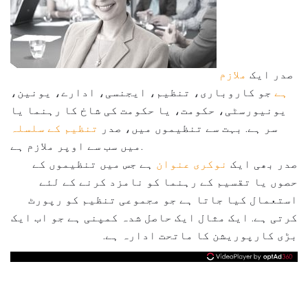
صدر ایک
ملازم
ہے
جو کاروباری، تنظیم، ایجنسی، ادارے، یونین،
یونیورسٹی، حکومت، یا حکومت کی شاخ کا رہنما یا
سر ہے. بہت سے تنظیموں میں، صدر
تنظیم کے سلسلہ
میں سب سے اوپر ملازم ہے.
صدر بھی ایک
نوکری عنوان
ہے جس میں تنظیموں کے
حصوں یا تقسیم کے رہنما کو نامزد کرنے کے لئے
استعمال کیا جاتا ہے جو مجموعی تنظیم کو رپورٹ
کرتی ہے. ایک مثال ایک حاصل شدہ کمپنی ہے جو اب ایک
بڑی کارپوریشن کا ماتحت ادارہ ہے.