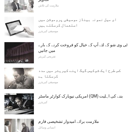
ملازمت کی تلاش
ای میل نمونہ بینڈز موسیقی پروموشن میں
استعمال کرسکتے ہیں
موسیقی کیریئرز
ٹی وی شو کے لئے آپ کے خیال کو فروخت کرنے کے بارے
میں جانیں
تفریحی کیریئر
کس طرح ایک شوکیس گیگ اپنے کیریئر میں مدد
کرسکتا ہے
موسیقی کیریئرز
امریکی نیویارک کوارٹر ماسٹر (QM) بننے کی اہلیت
کیریئرز
ملازمت برائے امیدوار تشخیصی فارم
انسانی وسائل