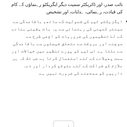
نائب صدر، اور ڈائریکٹر سمیت دیگر ایگزیکٹو رہنماؤں کے کام
کی قیادت، رہنمائی، ہدایات، اور تشخیص.
ایگزیکٹو ٹیم کی شمولیت کے ساتھ، باقاعدگی سے
سینئر کمپنی کی رہنمائی سے یہ بات یقینی بنانے
کے لۓ تنظیموں کی ضروریات کو اچھی طرح سے
سوچنے اور بروقت سے متعلق فیصلوں سے باقاعدگی
سے ملتا ہے. اس ٹیم کو پورے تنظیم میں خیالات اور
سمت پھیلانے کے لئے استعمال کرتا ہے جب تک کہ ہر
ملازم کو شراکت کے لئے متوقع کردار اور ذمہ
داریوں کو سمجھنے کی ضرورت نہیں ہے.