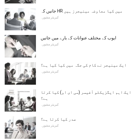
جانیں کہ HR میں کیا معاوضہ مینیجرز ہیں
کیریئر مشورہ
ایوب کے مختلف عنوانات کے بارے میں جانیں
کیریئر مشورہ
ایک مینیجر نے کام کی جگہ میں کیا کیا ہے؟
کیریئر مشورہ
ایک اہم ایگزیکٹو آفیسر (سی ای او) کیا کرتا
ہے؟
کیریئر مشورہ
صدر کیا کرتا ہے؟
کیریئر مشورہ