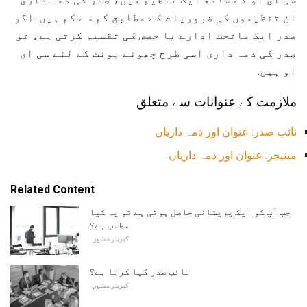
ان تنظیموں کی ضروریات کے مطابق کم سے کم ہیں. اگر
صدر ایک ماتحت ادارے یا حصص کی تقسیم کرتی ہے، تو
صدر کی ذمہ داری اسی طرح چھوٹے یونٹ کے لئے سی ای
او ہیں.
ملازمت کے عنوانات سے متعلق
نائب صدر: عنوان اور ذمہ داریاں
مینیجر: عنوان اور ذمہ داریاں
Related Content
جب آپ کو ایک پریشانی حاصل ہوتی ہے تو یہ کیا
مطلب ہے؟
کیریئر مشورہ
نائب صدر کیا کرتا ہے؟
کیریئر مشورہ