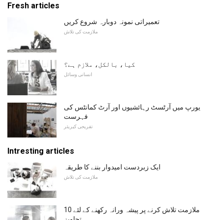
Fresh articles
تعمیراتی نمونہ دوبارہ شروع کریں
ملازمت کی تلاش
کیا، بالکل، ملازم ہے؟
انسانی وسائل
یورپ میں آرٹسٹ رہائشیوں اور آرٹ کمانٹس کی
فہرست
تفریحی کیریئر
Intresting articles
ایک زبردست امیدوار بننے کا طریقہ
ملازمت کی تلاش
ملازمت تلاش کرنے پر پیشہ ورانہ رکھنے کے لئے 10
تجاویز