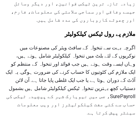
زیادہ تازہ ترین ٹیکس قوانین، اور دیگر وسائل
جیسے وفاقی اور سماجی سلامتی کی معلومات، فارم،
اور چھوٹے کاروباروں کی مدد شامل ہیں.
ملازم پے رول ٹیکس کیلکولیٹر
اگرچہ بہت سے تنخواہ کے سافٹ ویئر کی مصنوعات میں
نوکریوں کے لئے بلٹ میں تنخواہ کیلکولیٹر شامل ہوتے ہیں،
وہاں ایسے وقت ہوتے ہیں جب فوائد اور تنخواہ کے منتظم کو
ایک ملازم کی کٹوتیوں کا حساب کرنے کی ضرورت ہوگی. یہ ایک
آڈٹ کے دوران ہوتا ہے یا جب ایک غلطی پایا جاتا ہے. آن لائن
دستیاب کچھ بہترین تنخواہ ٹیکس کیلکولیٹر شامل ہیں بشمول
SurePayroll، جس میں نیویارک شہر کے پیچیدہ ٹیکس کی
حساب سے کئی مفت کیلکولیٹرز اور ویب معلومات
سینٹر پیش کرتا ہے.