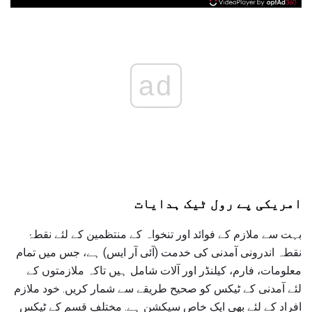
ad
امریکی پے رول ٹیک ہدایات
بہت سے ملازم کے فوائد اور تنخواہ کے منتظمین کے لئے نقطۂ
نقطہ اندرونی آمدنی کی خدمت (آئی آر ایس) ہے، جس میں تمام
معلومات، فارم، کیلنڈر اور آلات شامل ہیں تاکہ ملازمتوں کے
لئے آمدنی کے ٹیکس کو صحیح طریقے سے شمار کریں. خود ملازم
افراد کے لئے بھی ایک خاص سیکشن ہے. مختلف قسم کے ٹیکس