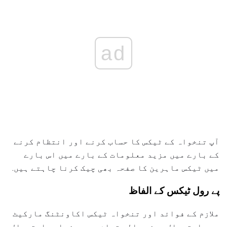
ad
آپ تنخواہ کے ٹیکس کا حساب کرنے اور انتظام کرنے
کے بارے میں مزید معلومات کے بارے میں اس بارے
میں ٹیکس ماہرین کا صفحہ بھی چیک کرنا چاہتے ہیں.
پے رول ٹیکس کے الفاظ
ملازم کے فوائد اور تنخواہ ٹیکس اکاونٹنگ مارکیٹ
میں استعمال ہونے والی تمام سب سے زیادہ استعمال