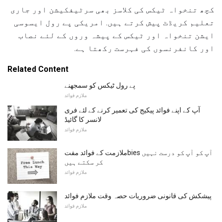
کچھ تنخواہ ٹیکس کی کلاسز بھی سرٹیفکیشن اور جاری
تعلیم کریڈٹ پیش کرتے ہیں. امریکی پے رول ایسوسی
ایشن تنخواہ اور ٹیکس کے پیشہ وروں کے لئے نصاب
اور کانفرنسوں کی فہرست رکھتا ہے.
Related Content
پے رول ٹیکس کو سمجھنے
ملازم فوائد
آپ کے اپنے فوائد پیکیج کی تعمیر کرنے کے لئے فری
لانسر کا گائیڈ
ملازم فوائد
ملازمت کے فوائد مفتbies آپ کو آپ کو درست نہیں
کر سکتے ہیں
ملازم فوائد
پیشکش کی قانونی ضروریات حصہ وقت ملازم فوائد
ملازم فوائد