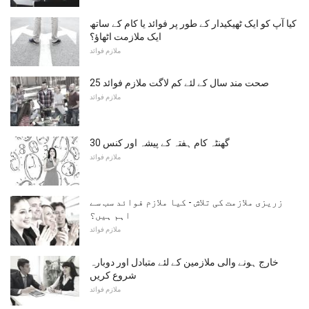
کیا آپ کو ایک ٹھیکیدار کے طور پر فوائد یا کام کے ساتھ
ایک ملازمت اٹھاؤ؟
ملازم فوائد
25 صحت مند سال کے لئے کم لاگت ملازم فوائد
ملازم فوائد
30 گھنٹہ کام ہفتہ کے پیشہ اور کنس
ملازم فوائد
زریزی ملازمت کی تلاش - کیا ملازم فوائد سب سے
اہم ہیں؟
ملازم فوائد
خارج ہونے والی ملازمین کے لئے متبادل اور دوبارہ
شروع کریں
ملازم فوائد