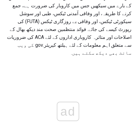
کے بارے میں سیکھیں جس میں کاروبار کی ضرورت ہے، جمع
کرنے کا طریقہ، اور وفاقی آمدنی ٹیکس، طبی اور سوشل
سیکورٹی ٹیکس، اور وفاقی بے روزگاری ٹیکس (FUTA) کی
رپورٹ کیسے کی جائے. فوائد منتظمین صحت مند دیکھ بھال کے
اصلاحات اور متاثرہ کاروباری اداروں کے لئے ACA کی ضروریات
سے متعلق اہم معلومات کے لئے ہیلتھ کیریئر.gov کی ویب
سائٹ بھی دیکھ سکتے ہیں.
ad