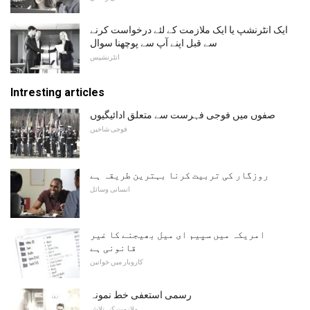
ایک انٹرنشپ یا ایک ملازمت کے لئے درخواست کرنے
سے قبل اپنے آپ سے پوچھنا سوال
انٹرنشپس
Intresting articles
صفوں میں فوجی فہرست سے متعلق ادائیگیوں
فوجی شاخیں
روزگار کی تربیت کرنا بہترین طریقہ ہے
انسانی وسائل
امریکہ میں سپیم ای میل بھیجنے کا غیر
قانونی ہے
کاروبار میں خواتین
رسمی استعفی خط نمونہ
ملازمت کی تلاش