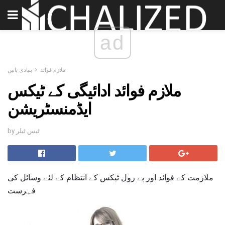
ad
ملازم فوائد
بنیادی باتیں
ملازم فوائد ادائیگی کے ٹیکس
ایڈمنسٹریشن
by ٹیس ٹیلر
ملازمت کے فوائد اور پے رول ٹیکس کے انتظام کے لئے وسائل کی
فہرست