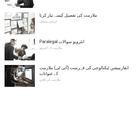
ملازمت کی تفصیل کیسے تیار کرنا
انسانی وسائل
Paralegal انٹرویو سوالات
ملازمت کے انٹرویو
انفارمیشن ٹیکنالوجی کی فہرست (آئی ٹی) ملازمت
کے عنوانات
ملازمت کی تلاش