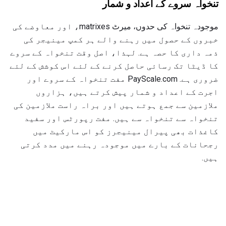
تنخواہ سروے کے اعداد و شمار
موجودہ تنخواہ کی حدوں، میرٹ matrixes، اور معاوضے کی
خبروں کے حصول میں رہنے والے ہر کمپ مینیجر کی
ذمہ داری کا حصہ ہے. لہذا، اصل وقت تنخواہ کے سروے
کا ڈیٹا تک رسائی حاصل کرنے کے لئے اس کوشش کے لئے
ضروری ہے. PayScale.com مفت تنخواہ کے سروے اور
اجرت کے اعداد و شمار پیش کرتے ہیں، ہزاروں
ملازمین سے جمع ہوتے ہیں اور براہ راست ملازمین کی
تنخواہ سے تنخواہ سے ہیں. مفت رپورٹس اور سفید
کاغذات بھی پیرال مینیجرز کو اس مارکیٹ میں
رجحانات کے بارے میں موجودہ رہنے میں مدد کرتی
ہیں.