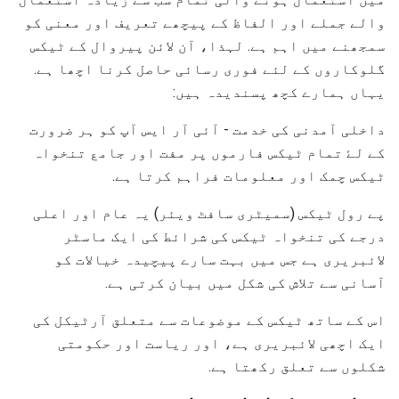
والے جملے اور الفاظ کے پیچھے تعریف اور معنی کو
سمجھنے میں اہم ہے. لہذا، آن لائن پیروال کے ٹیکس
گلوکاروں کے لئے فوری رسائی حاصل کرنا اچھا ہے.
یہاں ہمارے کچھ پسندیدہ ہیں:
داخلی آمدنی کی خدمت - آئی آر ایس آپ کو ہر ضرورت
کے لۓ تمام ٹیکس فارموں پر مفت اور جامع تنخواہ
ٹیکس چمک اور معلومات فراہم کرتا ہے.
پے رول ٹیکس (سمیٹری سافٹ ویئر) یہ عام اور اعلی
درجے کی تنخواہ ٹیکس کی شرائط کی ایک ماسٹر
لائبریری ہے جس میں بہت سارے پیچیدہ خیالات کو
آسانی سے تلاش کی شکل میں بیان کرتی ہے.
اس کے ساتھ ٹیکس کے موضوعات سے متعلق آرٹیکل کی
ایک اچھی لائبریری ہے، اور ریاست اور حکومتی
شکلوں سے تعلق رکھتا ہے.