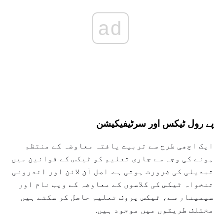
ad
پے رول ٹیکس اور سرٹیفیکیشن
ایک اچھی طرح سے تربیت یافتہ معاوضہ کے منتظم
ہونے کی وجہ سے جاری تعلیم کو ٹیکس کے قوانین میں
تبدیلی کی ضرورت ہوتی ہے. اصل آن لائن اور اندرونی
تنخواہ ٹیکس کی کلاسوں کے معاوضہ کے ویب نام اور
سیمینار سے، ٹیکس پروف تعلیم حاصل کر سکتے ہیں
مختلف طریقوں میں موجود ہیں.