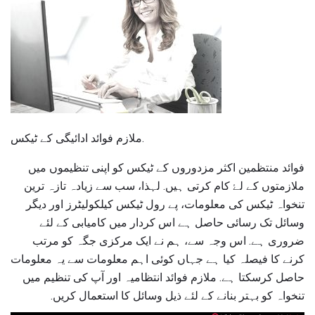
ملازم فوائد ادائیگی کے ٹیکس.
فوائد منتظمین اکثر مزدوروں کے ٹیکس کو اپنی تنظیموں میں
ملازمتوں کے لۓ کام کرتی ہیں. لہذا، سب سے زیادہ تازہ ترین
تنخواہ ٹیکس کی معلومات، پے رول ٹیکس کیلکولیٹرز اور دیگر
وسائل تک رسائی حاصل ہے اس کردار میں کامیابی کے لئے
ضروری ہے. اس وجہ سے، ہم نے ایک مرکزی جگہ کو مرتب
کرنے کا فیصلہ کیا ہے جہاں کوئی اہم معلومات سے یہ معلومات
حاصل کرسکتا ہے. ملازم فوائد انتظامیہ اور آپ کی تنظیم میں
تنخواہ کو بہتر بنانے کے لئے ذیل وسائل کا استعمال کریں.