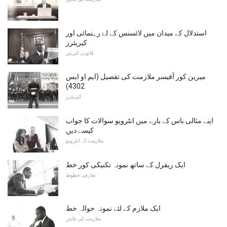
استدلال کے میدان میں لائسنس کے لۓ رہنمائی اور
کیریئرز
قانونی کیریئر
میرین کور آفیسر ملازمت کی تفصیل (ایم او ایس
4302)
کیریئرز
اپنے مثالی باس کے بارے میں انٹرویو سوالات کا جواب
کیسے دیں
ملازمت کے انٹرویو
ایک ریفرل کے ساتھ نمونہ تکنیکی کور خط
تعارفی خطوط
ایک ملازم کے لئے نمونہ حوالہ خط
ملازمت کی تلاش