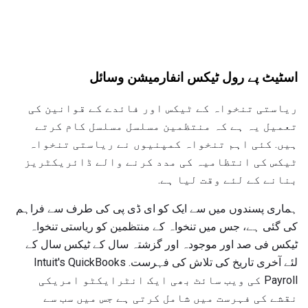
اسٹیٹ پے رول ٹیکس انفارمیشن وسائل
ریاستی تنخواہ کے ٹیکس اور فائدے کے قوانین کی
تعمیل یہ ہے کہ منتظمین مسلسل مسلسل کام کرتے
ہیں. کئی اہم تنخواہ کمپنیوں نے ریاستی تنخواہ
ٹیکس کی انتظامیہ کی مدد کرنے والے ڈائریکٹریز
بنانے کے لئے وقت لیا ہے.
ہماری پسندوں میں سے ایک کو ای ڈی پی کی طرف سے فراہم
کی گئی ہے، جس میں تنخواہ کے منتظمین کو ریاستی تنخواہ
ٹیکس فی صد اور موجودہ اور گزشتہ سال کے ٹیکس سال کے
لئے آخری تاریخ کی تلاش کی فہرست. Intuit's QuickBooks
Payroll کی ویب سائٹ بھی ایک انٹرایکٹو امریکی
نقشے کی فہرست میں شامل کرتی ہے جس میں سب سے