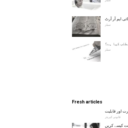
سیلز
ی ایم آر آرٹ
سیلز
طلب کیا ہے؟
سیلز
Fresh articles
ت اور قابلیت
قانونی کیریئر
ت کیسے کریں