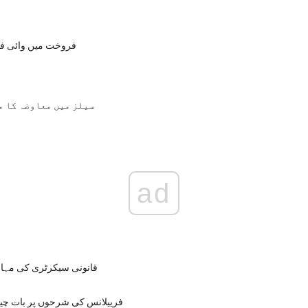
فروخت میں وائی فائ
سیلز میں معاوضہ کا م
ad
قانونی سیکرٹری کی مہار
فرییلانس کی شرحوں پر بات چی