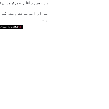
بارے میں جانتا ہے، بہتر یہ ان
سی آر ایم سافٹ ویئر کو 
ہے.