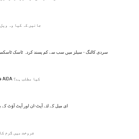
جانیں کہ کیا وہ ویل 
سردی کالنگ - سیلز میں سب سے کم پسند کردہ ٹاسک ٹاسکس
فروخت کا لفظ AIDA کیا مطلب ہے؟
ای میل کے لئے آپٹ-ان اور آپٹ آؤٹ کے ب
فروخت میں گرم کا