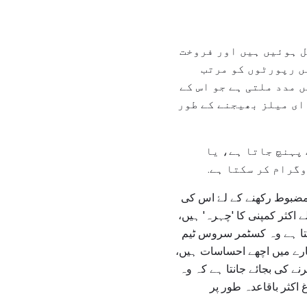
ل ہوئیں ہیں اور فروخت
ں رپورٹوں کو مرتب
 مدد ملتی ہے جو اس کے
ای میلز بھیجنے کے طور
پہنچ جاتا ہے، یا
گرام کر سکتا ہے.
 مضبوط رکھنے کے لۓ اس کی
 اکثر کمپنی کا 'چہرہ' ہیں،
میں چلتا ہے وہ کسٹمر سروس ٹیم
 بارے میں اچھے احساسات ہیں،
 کی بجائے جانتا ہے کہ وہ
اکثر باقاعدہ طور پر