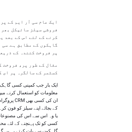
ایک عام سی آر ایم کے پر
فروشی سیلز سائیکل بھر م
کرنے کے لئے اس کے بعد یہ
گاہکوں کے مطابق ہے. سی 
پر فروخت کنندہ کے ذریعہ
مثال کے طور پر، فروخت ک
کسٹمر کے سالگرہ پر ای ک
ایک بار جب کمپنی کسی گاہک ک
معلومات کو استعمال کرنے میں 
ان کی کسی
کے بجائے اپنے سیلز کو فون کر
یا وہ اس سے اس کی مصنوعات 
کسی کو تک پہنچنے کے لئے محف
گاہکوں سے بات کرتے رہیں گے