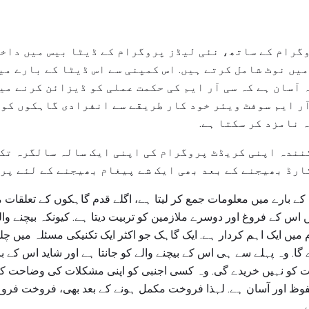
وگرام کے ساتھ، نئی لیڈز پروگرام کے ڈیٹا بیس میں داخ
یں نوٹ شامل کرتے ہیں. اس کمپنی سے اس ڈیٹا کے بارے می
 آسان ہے کہ سی آر ایم کی حکمت عملی کو ڈیزائن کرنے میں
آر ایم سوفٹ ویئر خود کار طریقے سے انفرادی گاہکوں کو 
 نامزد کر سکتا ہے.
نندہ اپنی کریڈٹ پروگرام کی اپنی ایک سالہ سالگرہ تک 
ارڈ بھیجنے کے بعد بھی ایک شے پیغام بھیجنے کے لئے پرو
ے بارے میں معلومات جمع کر لیتا ہے، اگلے قدم گاہکوں کے تعلقات
اس کے فروغ اور دوسرے ملازمین کو تربیت دیتا ہے. کیونکہ بیچنے والے
 بھی CRM پروگرام میں ایک اہم کردار ہے. ایک گاہک جو اکثر ایک تکنیکی مسئلہ 
ے گا. وہ پہلے سے ہی اس کے بیچنے والے کو جانتا ہے اور شاید اس کے
کو نہیں خریدے گی. وہ کسی اجنبی کو اپنی مشکلات کی وضاحت کرنے
وظ اور آسان ہے. لہذا فروخت مکمل ہونے کے بعد بھی، فروخت فروغ 
.