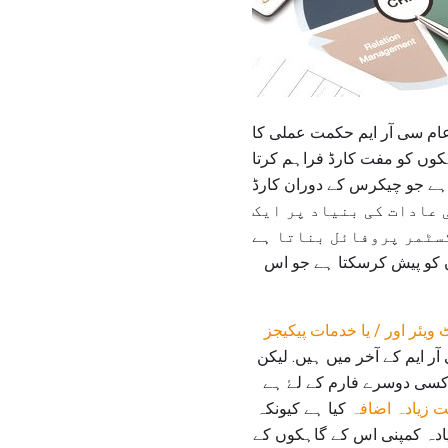
عام سی آر ایم حکمت عملی کا
کوں کو مفت کارڈ فراہم کرتا
ہے جو چیکرس کے دوران کارڈ swipe کرتے ہیں جب انہیں خاص معاملات اور چھوٹ تک رسائی دیتا ہے. لیکن یہ کارڈ
 عادات کی بنیاد پر ایک
وں کو پیش کرسکتا ہے جو اس
ویئر اور / یا خدمات پیکیجز
ر ایم کے آخر میں ہیں. لیکن
ا کسی دوسرے فارم کے لۓ ہے
ت زیادہ اضافہ
کیا ہے کیونکہ
یادہ کمپنی اس کے گاہکوں کے