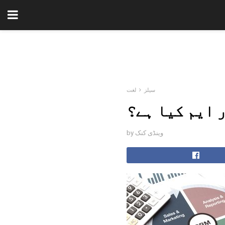
سیلز
لغت
 ایم کیا ہے؟
by وینڈی کنک