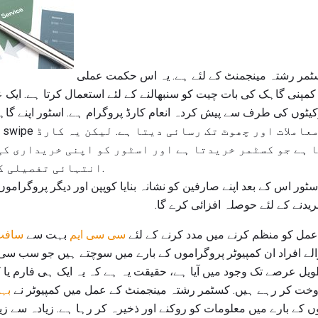
سی آر ایم ایک محور ہے جو کسٹمر رشتہ مینجمنٹ کے لئے ہے. یہ اس حکمت عملی
مپنی گاہک کی بات چیت کو سنبھالنے کے لئے استعمال کرتا ہے. ایک 
یٹوں کی طرف سے پیش کردہ انعام کارڈ پروگرام ہے. اسٹور اپنے گاہ
 ہے جو کسٹمر خریدتا ہے اور اسٹور کو اپنی خریداری کی
انتہائی تفصیلی کسٹمر پروفائل بناتا ہے.
ور اس کے بعد اپنے صارفین کو نشانہ بنایا کوپپن اور دیگر پروگرام
نے کے لئے حوصلہ افزائی کرے گا.
عمل کو منظم کرنے میں مدد کرنے کے لئے
سی سی ایم
بہت سے
سافٹ 
ے افراد ان کمپیوٹر پروگراموں کے بارے میں سوچتے ہیں جو سب سی آ
طویل عرصے تک وجود میں آیا ہے، حقیقت یہ ہے کہ یہ ایک ہی فارم ی
وخت کر رہے ہیں. کسٹمر رشتہ مینجمنٹ کے عمل میں کمپیوٹر نے
بہ
ں کے بارے میں معلومات کو روکنے اور ذخیرہ کر رہا ہے. زیادہ سے ز