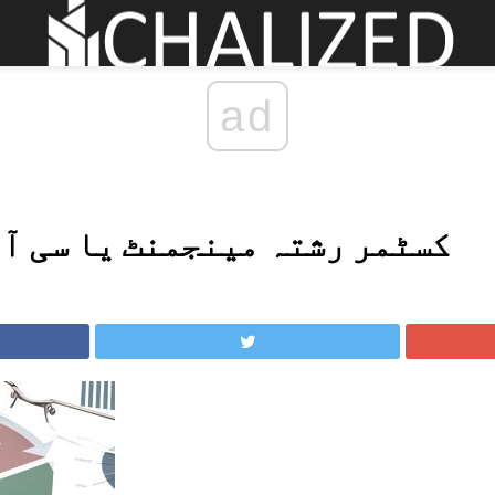
ad
کسٹمر رشتہ مینجمنٹ یا سی آر