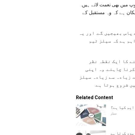
 میں بھی نعمت لاتے ہیں.
مکان ہے کہ وہ مستقبل کے
پاس بھیجیں گے. اور یہ
ہم ہے کہ سیلز ٹیم
ے کا ایک نقطہ نظر
رنا چاہئے. وہ اپنی
. زیادہ سے زیادہ سیلز
ں شروع ہوتا ہے.
Related Content
ایم کیا ہے؟
سیلز
مدد کرتا ہے