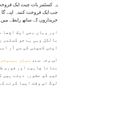
یہ کسٹمر بات چیت ایک فروخت
جب ایک فروخت کنندہ اپنے گاہ
خریداروں کے ساتھ رابطے میں ل
اور وہاں بھی ایک اچھا م
بالکل وہی ہے جو کسٹمر ر
اپنی کمپنی کی سی آر ایم 
اس وجہ سے،
سیلز مینیجر
بنانا چاہیے اور فوری ط
ٹیم کو مشورہ دیتے ہیں ک
لوگ اس وقت ایسا کرنے کے