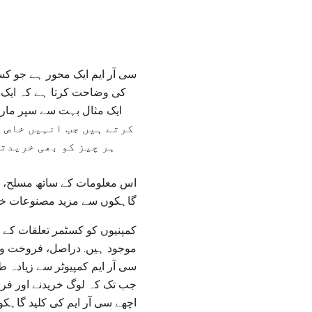
کی وضاحت کرتا ہے کہ ایک ک
ایک مثال بہت سے سپر مارک
ہر چیز کو بھی خریدتا
اس معلومات کے ساتھ مسلح، سٹ
گاہکوں سے مزید مصنوعات خرید
کمپنیوں کو کسٹمر تعلقات کے 
موجود ہیں. دراصل، فروخت وال
سی آر ایم کمپیوٹر سے زیادہ 
جب تک کہ لوگ خریدنے اور فر
اچھے سی آر ایم کی کلید گاہکو