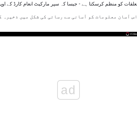
 تعلقات کو منظم کرسکتا ہے - جیسا کہ سپر مارکیٹ انعام کارڈ کے اوپر
اس آسان معلومات کو آسانی سے رسائی کی شکل میں ذخیرہ ک
ad