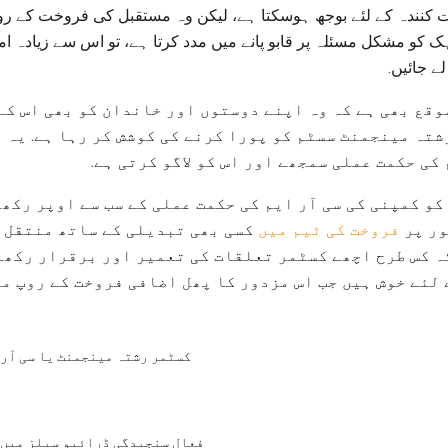
 کنندہ کے لئے بوجھ ہوسکتا ہے، لیکن وہ مستقبل کی فروخت کے روپ
ک کو مشکل مسئلہ پر قابو پانے میں مدد کرتا ہے، تو اس سے زیادہ ا
ے جائیں.
وقع بھی ہے کہ وہ اپنے دوستوں اور خاندان کو بھی اس کے 
شتہ مینجمنٹ سسٹم کو پورا کرنے کی کوشش کر رہا ہے. یہ ا
کی حکمت عملی سمجھے اور اس کو لاگو کرتی ہے.
کو کمپنی کی سی آر ایم کی حکمت عملی کے سب سے اوپر رکھن
ور پر
فروخت کی ٹیم میں
کسی بھی تبدیلی کے ساتھ منتقل ک
ہ کس طرح اچھے کسٹمر تعلقات کی تعمیر اور برقرار رکھے
 لئے خوش ہیں جب اس مزدور کا پھل اضافی فروخت کے روپ می
کسٹمر رشتہ مینجمنٹ یا سی آر 
فعال سنجیدگی ڈرائیو سیلز میں 