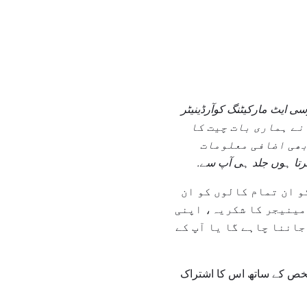
ی ایٹ مارکیٹنگ کوآرڈینیٹر
نے ہماری بات چیت کا
بھی اضافی معلومات
کرتا ہوں جلد ہی آپ سے.
و ان تمام کالوں کو ان
 مینیجر کا شکریہ، اپنی
اننا چاہے گا یا آپ کے
ے شخص کے ساتھ اس کا اشتراک