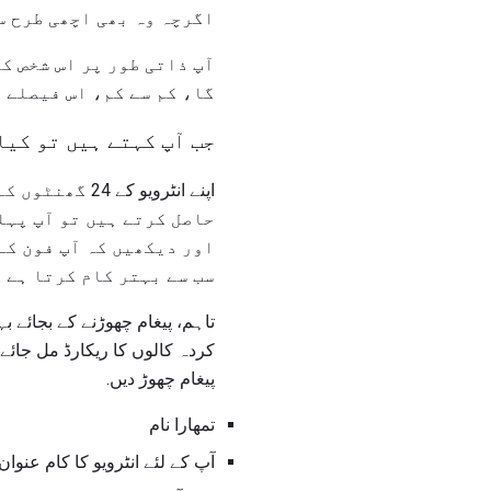
اگرچہ وہ بھی اچھی طرح س
آپ ذاتی طور پر اس شخص ک
گا، کم سے کم، اس فیصلے 
جب آپ کہتے ہیں تو کیا
اپنے انٹرویو
حاصل کرتے ہیں تو آپ پہل
اور دیکھیں کہ آپ فون کے
سب سے بہتر کام کرتا ہے 
تاہم، پیغام چھوڑنے کے بجائے 
کردہ کالوں کا ریکارڈ مل جائے 
پیغام چھوڑ دیں.
تمھارا نام
آپ کے لئے انٹرویو کا کام عنوان