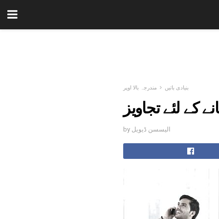
بنیادی باتیں
مندرجہ بالا اوپر
نے کے لئے تجاویز
by الیسسن ڈیویل