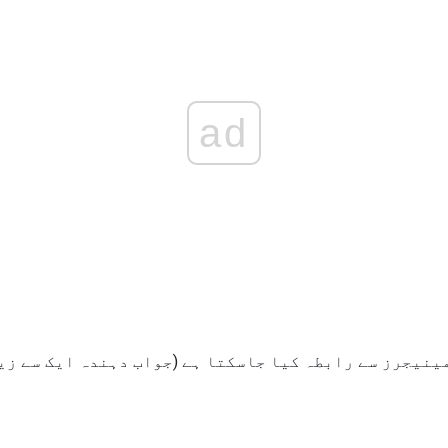
ad
اں یہ ہے کہ کس طرح HR مینیجرز سے رابطہ کیا جاسکتا ہے (جواب دہندہ ای