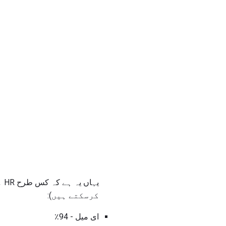
یہ
کرسکتے ہیں):
ای میل - 94٪