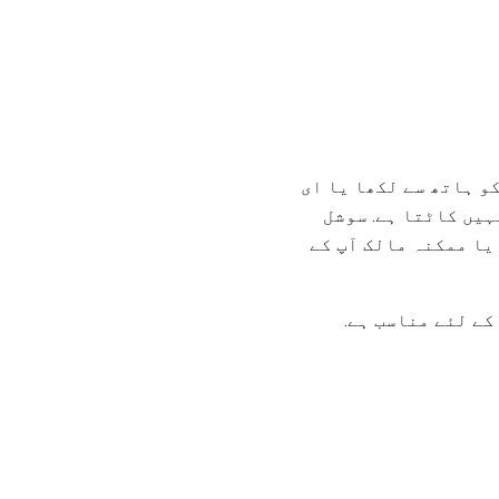
و ہاتھ سے لکھا یا ای
ہیں کاٹتا ہے. سوشل
جنے سے بچنے کے لئے یہ بھی بہتر ہے. HR مینیجرز یا ممکنہ مالک آپ کے
کے لئے مناسب ہے.