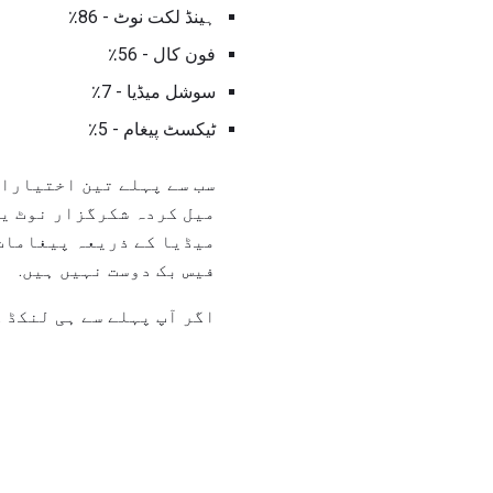
ہینڈ لکت نوٹ - 86٪
فون کال - 56٪
سوشل میڈیا - 7٪
ٹیکسٹ پیغام - 5٪
سب سے پہلے تین اختیارات
میل کردہ شکرگزار نوٹ یا
فیس بک دوست نہیں ہیں.
اگر آپ پہلے سے ہی لنکڈ 