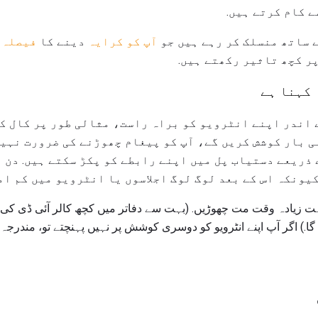
ے کام کرتے ہیں.
ے ساتھ منسلک کر رہے ہیں جو
آپ کو کرایہ
دینے کا
فیصلہ 
پر کچھ تاثیر رکھتے ہیں.
 کہنا ہے
 کے 24 گھنٹوں کے اندر اپنے انٹرویو کو براہ راست، مثالی طور پر ک
ی بار کوشش کریں گے، آپ کو پیغام چھوڑنے کی ضرورت نہیں
 ذریعے دستیاب پل میں اپنے رابطے کو پکڑ سکتے ہیں. دن 
کیونکہ اس کے بعد لوگ لوگ اجلاسوں یا انٹرویو میں کم ام
بہت زیادہ وقت مت چھوڑیں. (بہت سے دفاتر میں کچھ کالر آئی ڈی کی 
گا.) اگر آپ اپنے انٹرویو کو دوسری کوشش پر نہیں پہنچتے تو، مندرجہ