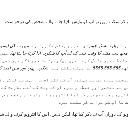
 کر سکتے ہیں تو آپ کو واپس بلایا جانے والے شخص کی درخواست
ہے:
ہیلو، مسٹر جونز!
یہ مریم برنس بلا رہا ہے.
میں نے کل ایسوس
 مجھ سے ملنے کا وقت لینے کے لۓ آپ کا شکریہ ادا کرنا چاہتا تھا.
میں 
 رابطے میں حاصل کرنے میں ہچکچاہٹ مت کرو اگر میں کسی 
ر پہنچ سکتے ہیں.
شکریہ پھر، اور میں امید 
نچتے ہیں، سب سے پہلے، آپ کے لئے اچھا - بہت سے لوگوں ک
ی ہے. مختصر اور نقطہ رہیں، ان کے وقت کے لئے ملازمت کے
یں، پھر پوچھیں کہ آیا انٹرویو کے بارے میں کچھ بھی ج
 یا آپ کو فراہم کر سکتے ہیں.
یو کے دوران آپ نے ذکر کیا تھا، لیکن نہیں، اس کا انٹرویو کرنے وال