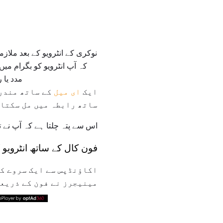
کہ آپ انٹرویو کو بگرام میں
مدد یا 
ایک
ای میل
کے ساتھ مندرج
ساتھ رابطہ میں مل سکتا 
اس سے پتہ چلتا ہے کہ آپ نے تھ
فون کال کے ساتھ انٹرویو
اکاؤنڈپس سے ایک سروے کو
مینیجرز نے فون کے ذریعے