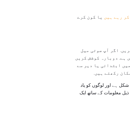
کر رہے ہیں
یا کون کرے
ال کریں. اگر آپ صوتی میل
 ہے. دوبارہ کوشش کریں
میں ابتدائی یا دیر سے
کان رکھتے ہیں.
شکل ہے اور لوگوں کو یاد
 ذیل معلومات کے ساتھ ایک