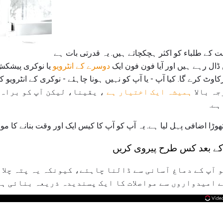
نوکری کے انٹرویو کے بعد ملازمت کے طلباء کو اکثر ہچکچاتے ہیں. یہ قدرتی بات ہے
 ڈال رہے ہیں اور آیا فون فون ایک
دوسرے کے انٹرویو
یا نوکری پیشکش
رکاوٹ کرے گا. کیا آپ - یا آپ کو نہیں ہونا چاہئے - نوکری کے انٹرویو 
ہ بالا
ہمیشہ ایک اختیار ہے
، یقینا، لیکن آپ کو براہ 
ہے.
وڑا اضافی پہل لیا ہے. یہ آپ کو آپ کا کیس ایک اور وقت بنانے کا موق
 کے بعد کس طرح پیروی کریں
 آپ کے دماغ آسانی سے ڈالنا چاہئے، کیونکہ یہ پتہ چلا 
 امیدواروں سے مواصلات کا ایک پسندیدہ ذریعہ بنائی ہے