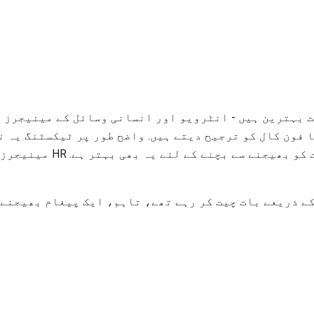
 بہترین ہیں - انٹرویو اور انسانی وسائل کے مینیجرز ک
 فون کال کو ترجیح دیتے ہیں. واضح طور پر ٹیکسٹنگ یہ ن
میڈیا کے ذریعہ پیغامات کو بھی
کے ذریعے بات چیت کر رہے تھے، تاہم، ایک پیغام بھیجنے 