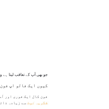
جو بھی آپ کے تعاقب لیتا ہے و
کیوں ایک فالو اپ فون 
فون کال ایک فوری اور آسا
شکریہ نوٹ
سے زیادہ ذاتی