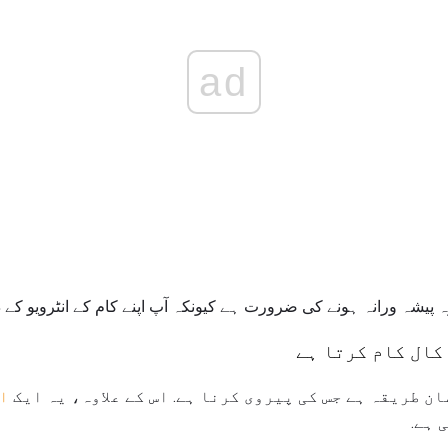
ad
ہ پیشہ ورانہ ہونے کی ضرورت ہے کیونکہ آپ اپنے کام کے انٹرویو کے د
کال کام کرتا ہے
ن طریقہ ہے جس کی پیروی کرنا ہے. اس کے علاوہ، یہ ایک
ا
 ہے.