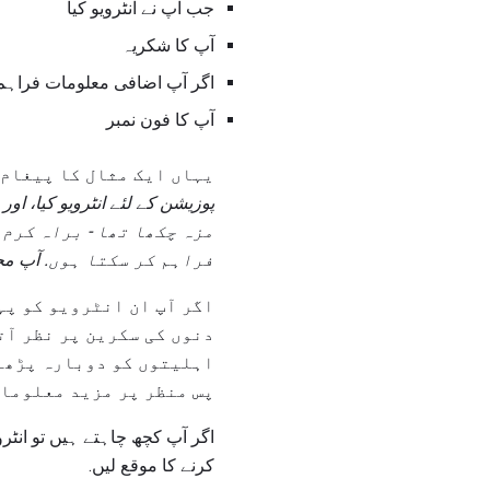
جب آپ نے انٹرویو کیا
آپ کا شکریہ
اگر آپ اضافی معلومات فراہم
آپ کا فون نمبر
یہاں ایک مثال کا پیغام 
پوزیشن کے لئے انٹرویو کیا، اور
مزہ چکھا تھا - براہ کرم
فراہم کر سکتا ہوں.
آپ مجھے 555-555-5555 پ
اگر آپ ان انٹرویو کو پہ
دنوں کی سکرین پر نظر آت
اہلیتوں کو دوبارہ پڑھائ
پس منظر پر مزید معلومات
اگر آپ کچھ چاہتے ہیں تو انٹرو
کرنے کا موقع لیں.