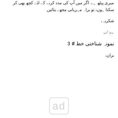
میری پیٹھ ہے. اگر میں آپ کی مدد کرنے کے لئے کچھ بھی کر
سکتا ہوں، تو براہ مہربانی مجھے بتائیں.
شکریہ،
ہولی
نمونہ شناختی خط # 3
بران،
ad