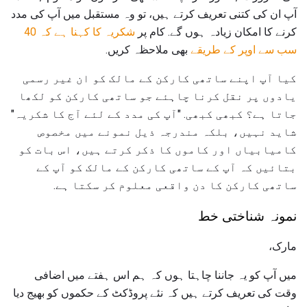
آپ ان کی کتنی تعریف کرتے ہیں، تو وہ مستقبل میں آپ کی مدد
کرنے کا امکان زیادہ ہوں گے. کام پر
شکریہ کا کہنا ہے کہ 40
سب سے اوپر کے طریقے
بھی ملاحظہ کریں.
کیا آپ اپنے ساتھی کارکن کے مالک کو ان غیر رسمی
یادوں پر نقل کرنا چاہئے جو ساتھی کارکن کو لکھا
جاتا ہے؟ کبھی کبھی. "آپ کی مدد کے لئے آج کا شکریہ"
شاید نہیں، بلکہ مندرجہ ذیل نمونے میں مخصوص
کامیابیاں اور کاموں کا ذکر کرتے ہیں، اس بات کو
بتائیں کہ آپ کے ساتھی کارکن کے مالک کو آپ کے
ساتھی کارکن کا دن واقعی معلوم کر سکتا ہے.
نمونہ شناختی خط
مارک،
میں آپ کو یہ جاننا چاہتا ہوں کہ ہم اس ہفتے میں اضافی
وقت کی تعریف کرتے ہیں کہ نئے پروڈکٹ کے حکموں کو بھیج دیا