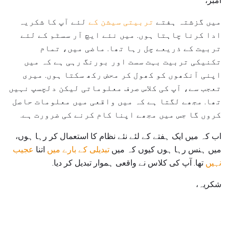
امبر،
میں گزشتہ ہفتے
تربیتی سیشن کے
لئے آپ کا شکریہ
ادا کرنا چاہتا ہوں. میں نئے ایچ آر سسٹم کے لئے
تربیت کے ذریعے چل رہا تھا. ماضی میں، تمام
تکنیکی تربیت بہت سست اور بورنگ رہی ہے کہ میں
اپنی آنکھوں کو کھول کر محض رکھ سکتا ہوں. میری
تعجب سے، آپ کی کلاس صرف معلوماتی لیکن دلچسپ نہیں
تھا. مجھے لگتا ہے کہ میں واقعی میں معلومات حاصل
کروں گا جس میں مجھے اپنا کام کرنے کی ضرورت ہے.
اب کہ میں ایک ہفتے کے لئے نئے نظام کا استعمال کر رہا ہوں،
میں ہنس رہا ہوں کیوں کہ میں
تبدیلی کے بارے میں
اتنا
عجیب
نہیں
تھا. آپ کی کلاس نے واقعی ہموار تبدیل کر دیا.
شکریہ،