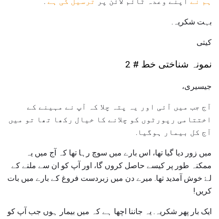
ہم نے
اپنے وعدہ ٹائم لائن پر
ترسیل کی ہے
.
بہت شکریہ.
کیتی
نمونہ شناختی خط # 2
جیسیری،
آج جب میں آئی اور یہ پتہ چلا کہ آپ نے مہینے کے
اختتامی رپورٹوں کو چلانے کا خیال رکھا تھا تو میں
آج کل بیمار ہوگیا.
میں زور دیا گیا تھا، اس بارے میں سوچ رہا تھا کہ آج میں یہ
ممکنہ طور پر کیسے حاصل کروں گا، اور آپ کو ان سے ملنے کے
لۓ خوش آمدید تھا. میرے دن میں زبردست فروغ کے بارے میں بات
کریں!
ایک بار پھر شکریہ. یہ جاننا اچھا ہے کہ میں بیمار ہوں جب آپ کو