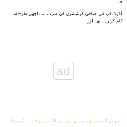
جائے.
گاہک آپ کی اضافی کوششوں کی طرف سے اچھی طرح سے
کام کر رہے تھے اور
ad
کمپنی کسٹمر پر مبنی طور پر ظاہر ہوتا ہے کیونکہ