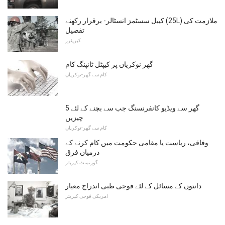
کیبل سسٹمز انسٹالر- برقرار رکھنے (25L) ملازمت کی
تفصیل
کیریئرز
گھر نوکریاں پر کیپٹل ٹائپنگ کام
کام سے گھر-نوکریاں
گھر سے ویڈیو کانفرنسنگ جب سے بچنے کے لئے 5
چیزیں
کام سے گھر-نوکریاں
وفاقی، ریاست یا مقامی حکومت میں کام کرنے کے
درمیان فرق
گورنمنٹ کیریئر
دانتوں کے مسائل کے لئے فوجی طبی اندراج معیار
امریکی فوجی کیریئر