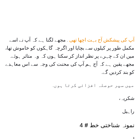
آپ کی پیشکش آج بہت اچھا تھی
. مجھے لگتا ہے کہ آپ نے اسے
مکمل طور پر کیلوں سے بچایا اور اگرچہ گاہکوں کو خاموش تھا،
میں ان کے چہرے پر نظر انداز کر سکتا ہوں کہ وہ متاثر ہوئے.
مجھے یقین ہے کہ آج ہم آپ کی محنت کی وجہ سے اس معاہدے
کو بند کردیں گے.
میں سپر حوصلہ افزائی کرتا ہوں.
شکریہ،
راہیل
نمونہ شناختی خط # 4