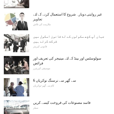
غیر روایتی دوبارہ شروع کا استعمال کرنے کے لئے
تجاویز
ملازمت کی تلاش
جہاں آپ کچھ سکولوں کے لۓ قانون اسکول میں
شرکت کرتے ہیں
قانونی کیریئر
سولوسٹس اور بینڈ کے لئے مینیجر کی تعریف اور
فرائض
موسیقی کیریئرز
6 سے گھر سے نرسنگ نوکریاں
کام سے گھر-نوکریاں
فاسد مصنوعات کی فروخت کیسے کریں
سیلز