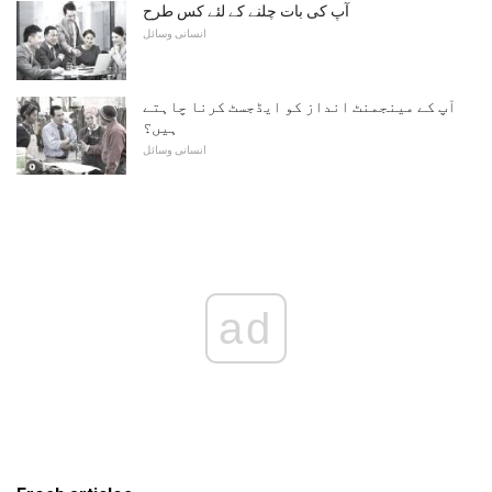
آپ کی بات چلنے کے لئے کس طرح
انسانی وسائل
آپ کے مینجمنٹ انداز کو ایڈجسٹ کرنا چاہتے
ہیں؟
انسانی وسائل
ad