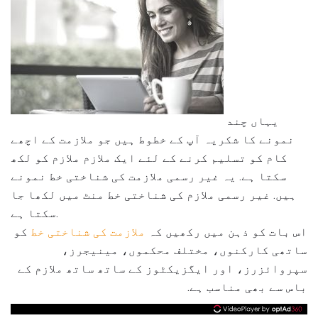
یہاں چند
نمونے کا شکریہ آپ کے خطوط ہیں جو ملازمت کے اچھے
کام کو تسلیم کرنے کے لئے ایک ملازم ملازم کو لکھ
سکتا ہے. یہ غیر رسمی ملازمت کی شناختی خط نمونے
ہیں. غیر رسمی ملازم کی شناختی خط منٹ میں لکھا جا
سکتا ہے.
اس بات کو ذہن میں رکھیں کہ
ملازمت کی شناختی خط
کو
ساتھی کارکنوں، مختلف محکموں، مینیجرز،
سپروائزرز، اور ایگزیکٹوز کے ساتھ ساتھ ملازم کے
باس سے بھی مناسب ہے.