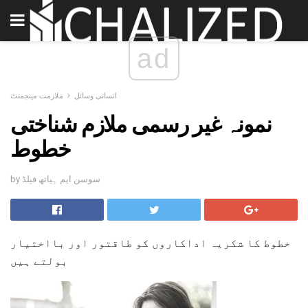
ad
انسانی وسائل
ملازمت مینجمنٹ
نمونہ غیر رسمی ملازم شناختی
خطوط
by سوسن ایم ہیاتھ فیلڈ
خطوط کا شکریہ اداکاروں کو طاقتور اور بااختیار
بولتے ہیں