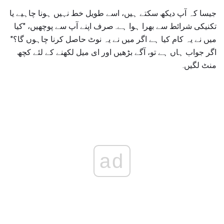
جیسا کہ آپ دیکھ سکتے ہیں، اسے طویل خط نہیں ہونا چاہیے یا
تکنیکی شرائط سے بھرا ہوا ہے. صرف اپنے آپ سے پوچھیں، "کیا
میں نے یہ کام کیا ہے اگر میں نے یہ نوٹ حاصل کرنا چاہوں گا؟"
اگر جواب ہاں ہے تو، آگے بڑھیں اور ای میل لکھنے کے لئے کچھ
منٹ لگیں.
ad