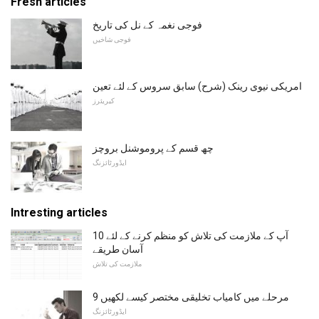
Fresh articles
فوجی نغمہ کے نل کی تاریخ
فوجی شاخیں
امریکی نیوی رینک (شرح) سابق سروس کے لئے تعین
کیریئرز
چھ قسم کے پروموشنل بروچز
ایڈورٹائزنگ
Intresting articles
آپ کے ملازمت کی تلاش کو منظم کرنے کے لئے 10
آسان طریقے
ملازمت کی تلاش
9 مرحلے میں کامیاب تخلیقی مختصر کیسے لکھیں
ایڈورٹائزنگ