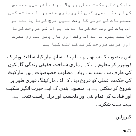
مارکیٹ کی حکمت عملی پر چلا. ہم نے آخر میں محسوس
کیا ہے کہ ہمیں کسی کاروباری منصوبہ کے ساتھ کسی
مصنوعات کی ترقی کا وقت نہیں خرچ کرنا چاہئے جو
اس بات کی وضاحت کرتا ہے کہ ہم اس کو فروخت کرنا
چاہتے ہیں. ہم نے اس وقت اور بار پھر ہماری نفرت
اور غریب فروخت کرنے کے لئے کیا ہے.
اس منصوبے کے ساتھ ہم نے آپ کے ساتھ تیار کیا، سافٹ ویئر کے
ڈویلپرز کو معلوم ہے کہ ہماری شناخت حقیقی زندگی گاہکوں
کی طرف سے سب سے زیادہ مطلوب خصوصیات ہیں. مارکیٹ
کی حکمت عملی کو فروغ دینے کے لئے مارکیٹنگ فوری طور پر
شروع کر سکتی ہے. یہ منصوبہ بندی کے اپنے حیرت انگیز ملکیت
اور قیادت کی تمام نئی اور دلچسپ اور براہ راست نتیجہ ہے.
بہت بہت شکریہ.
کیرولین
نتیجہ