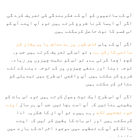
آپ کے ساتھیوں کو آپ کے فکرمندگی کی تعریف کرے گی.
اگر آپ ایسا کرنا شروع کرتے ہیں تو، آپ اپنے آپ کو
اس قسم کا نوٹ حاصل کرسکتے ہیں.
اگر آپ کے پاس
خاص طور پر بدمعاش یا پریشان کن
ساتھی کارکن ہے
، تو اس کی تعریف کرتے ہیں جب وہ
کچھ اچھا کرتی ہے، تو اس کو مثبت چیزوں پر زیادہ
توجہ دینا اور منفی چیزوں پر کم توجہ دینے کے لئے
شروع کر سکتے ہیں. آپ واقعی اس طرح میں تبدیلی کو
متاثر کر سکتے ہیں.
اگر آپ اس طرح ایک نوٹ وصول کرتے ہیں تو، اس بات کو
یقینی بنائیں کہ آپ اسے بچائیں. جب آپ ہر سال
اپنے
خود تشخیص لکھ
رہے ہیں، تو آپ ان کا شکریہ ادا
کرسکتے ہیں اور اس بات کا یقین کر لیں کہ اپنے
مالک کو آپ کے تنظیم میں موجود اثرات کے بارے میں
جانتا ہے.