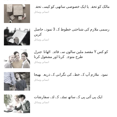
مالک کو تحفہ یا ایک خصوصی ساتھی کو کیسے تحفہ
انسانی وسائل
رسمی ملازم کی شناختی خطوط کے 3 نمونے حاصل
کریں
انسانی وسائل
مقصد ملین سالوں سے فائدہ اٹھانا: جنرل Y کو کس
طرح متوجہ کرنا اور مشغول کرنا
انسانی وسائل
نمونہ ملازم آپ کے خطے کی نگرانی کے ذریعہ بھیجا
انسانی وسائل
ایک پی آئی پی کے ساتھ نمٹنے کے لئے سفارشات
انسانی وسائل