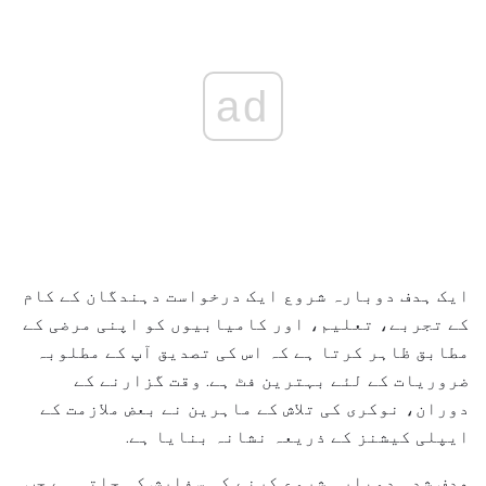
ad
ایک ہدف دوبارہ شروع ایک درخواست دہندگان کے کام
کے تجربے، تعلیم، اور کامیابیوں کو اپنی مرضی کے
مطابق ظاہر کرتا ہے کہ اس کی تصدیق آپ کے مطلوبہ
ضروریات کے لئے بہترین فٹ ہے. وقت گزارنے کے
دوران، نوکری کی تلاش کے ماہرین نے بعض ملازمت کے
ایپلی کیشنز کے ذریعہ نشانہ بنایا ہے.
ھدف شدہ دوبارہ شروع کرنے کی سفارش کی جاتی ہے جب