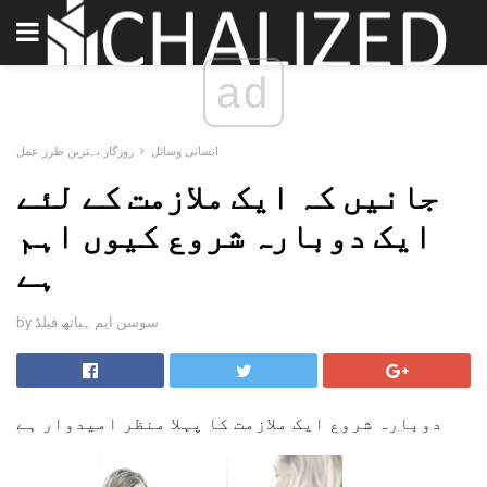
ad
انسانی وسائل
روزگار بہترین طرز عمل
جانیں کہ ایک ملازمت کے لئے
ایک دوبارہ شروع کیوں اہم
ہے
by سوسن ایم ہیاتھ فیلڈ
دوبارہ شروع ایک ملازمت کا پہلا منظر امیدوار ہے