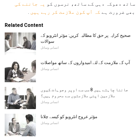
ساتھ دھوکہ دہی کے ساتھ، نرسوں کو
یہ جاننے کی
بھی ضرورت ہے
کہ آپ کون ملازمت کر رہے ہیں
.
Related Content
صحیح کرایہ پر حق کا مطالبہ کریں: مؤثر انٹرویو کے
سوالات
انسانی وسائل
آپ کے ملازمت کے لئے امیدواروں کے ساتھ مواصلات
انسانی وسائل
جاننا چاہتے ہیں 8 سب سے اوپر وجوہات کیوں
ملازمین اپنی ملازمتوں سے محروم ہیں؟
انسانی وسائل
مؤثر عروج انٹرویو کو کیسے چلانا
انسانی وسائل