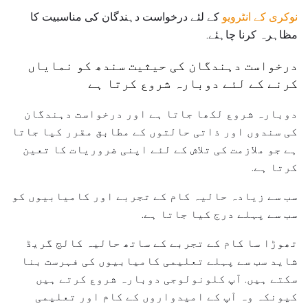
نوکری کے انٹرویو
کے لئے درخواست دہندگان کی مناسبیت کا
مظاہرہ کرنا چاہئے.
درخواست دہندگان کی حیثیت سندھ کو نمایاں
کرنے کے لئے دوبارہ شروع کرتا ہے
دوبارہ شروع لکھا جاتا ہے اور درخواست دہندگان
کی سندوں اور ذاتی حالتوں کے مطابق مقرر کیا جاتا
ہے جو ملازمت کی تلاش کے لئے اپنی ضروریات کا تعین
کرتا ہے.
سب سے زیادہ حالیہ کام کے تجربے اور کامیابیوں کو
سب سے پہلے درج کیا جاتا ہے.
تھوڑا سا کام کے تجربے کے ساتھ حالیہ کالج گریڈ
شاید سب سے پہلے تعلیمی کامیابیوں کی فہرست بنا
سکتے ہیں. آپ کلونولوجی دوبارہ شروع کرتے ہیں
کیونکہ وہ آپ کے امیدواروں کے کام اور تعلیمی