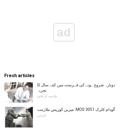
ad
Fresh articles
دوبارہ شروع ہونے کی فہرست میں کتنے سال کا
تجربہ
ملازمت کی تلاش
میرین کورپس ملازمت: MOS 3051 گودام کلرک
کیریئرز