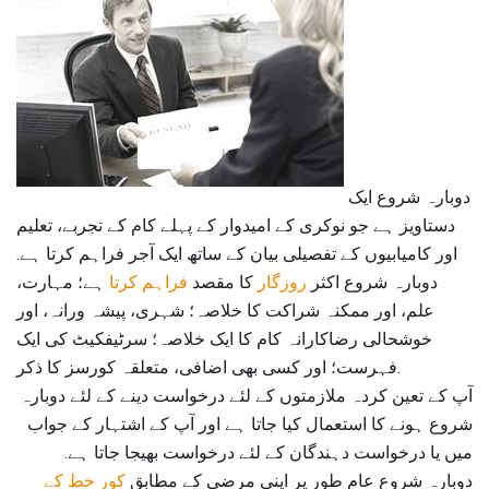
دوبارہ شروع ایک
دستاویز ہے جو نوکری کے امیدوار کے پہلے کام کے تجربے، تعلیم
اور کامیابیوں کے تفصیلی بیان کے ساتھ ایک آجر فراہم کرتا ہے.
دوبارہ شروع اکثر
روزگار
کا مقصد
فراہم کرتا
ہے؛ مہارت،
علم، اور ممکنہ شراکت کا خلاصہ؛ شہری، پیشہ ورانہ، اور
خوشحالی رضاکارانہ کام کا ایک خلاصہ؛ سرٹیفکیٹ کی ایک
فہرست؛ اور کسی بھی اضافی، متعلقہ کورسز کا ذکر.
آپ کے تعین کردہ ملازمتوں کے لئے درخواست دینے کے لئے دوبارہ
شروع ہونے کا استعمال کیا جاتا ہے اور آپ کے اشتہار کے جواب
میں یا درخواست دہندگان کے لئے درخواست بھیجا جاتا ہے.
دوبارہ شروع عام طور پر اپنی مرضی کے مطابق
کور خط کے