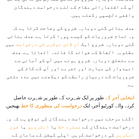
آپ کے اشتھاراتی مقام کے لئے درخواست دہندگان
واقعی دلچسپی رکھتے ہیں.
ھدف بنائی گئی دوبارہ شروع کی وضاحت کرتا ہے کہ
وہ تمام ضروریات کو کیسے پورا کرتا ہے. ھدف بنائی
گئی دوبارہ شروع ایک
آن لائن نوکری کی درخواست
میں
مطلوبہ الفاظ کے فوائد کا فائدہ اٹھاتا ہے. ھدف
سے متعلق دوبارہ شروع ہونے میں آپ کو آسانی سے
امیدوار کی مہارت اور تجربے اور آپ کے کام کی
ضروریات کے درمیان رابطے کو دیکھنے میں مدد ملتی
ہے.
انتخابی آجر کے
طور پر ایک شہرت کے طور پر شہرت حاصل
کرنے والے کورٹیو آجر، ایک
درخواست کی منظوری کا خط
بھیجیں.
اگلے مرحلے میں درخواست دہندگان کی توقع ہے کہ وہ
درخواست دہندگان کے
مسترد خط
یا
انٹرویو
یا
فون
اسکرین
کی درخواست کریں. اپلی کیشن کے سامان کے