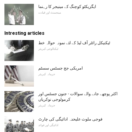
ایگزیکٹو کوچنگ کے مینیجر کا رہنما
مینجمنٹ اور قیادت
Intresting articles
ٹیکنیکل رائٹر آف لیڈ کے لئے نمونہ حوالہ خط
ٹیکنالوجی کیریئر
امریکی جج جسٹس سسٹم
جرمانہ کیریئر
اکثر پوچھے جانے والے سوالات - جنون جسٹس اور
کرمولوجی نوکریاں
جرمانہ کیریئر
فوجی ملوث علیحدہ ادائیگی کی چارٹ
ادائیگی اور فوائد