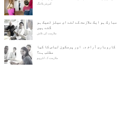
کیریئر پلاننگ
مبارک ہو ایک ملازمت کے لئے ای میلز ٹھیک ہو
گئے ہیں
ملازمت کی تلاش
کاروباری آرام دہ اور پرسکون لباس کا کیا
مطلب ہے؟
ملازمت کے انٹرویو