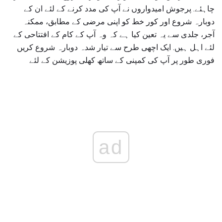
چاہئے. پرجوش امیدواروں نے آپ کی مدد کرنے کے لئے ان کے
دوبارہ شروع اور کور خط کو اپنی مرضی کے مطابق، ممکنہ
آجر، جلدی سے یہ تعین کیا ہے کہ وہ آپ کے کام کے افتتاحی کے
لئے اہل ہیں. ایک اچھی طرح سے تیار شدہ دوبارہ شروع کریں
فوری طور پر آپ کی کمپنی کے ساتھ کھلی پوزیشن کے لئے
ad