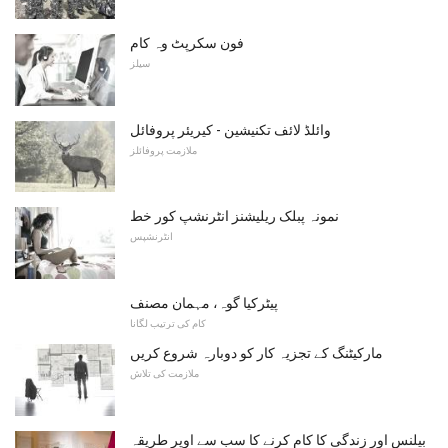
فون سکرپٹ وہ کام
سیلز
وائلڈ لائف تکنیشین - کیریئر پروفائل
ملازمت پروفائلز
نمونہ پبلک ریلیشنز انٹرنشپ کور خط
انٹرنشپس
پیٹرکیا گوہ، مہمان مصنف
کام کی ترتیب لگانا
مارکیٹنگ کے تجزیہ کار کو دوبارہ شروع کریں
ملازمت کی تلاش
بیلنس اور زندگی کا کام کرنے کا سب سے اوپر طریقہ