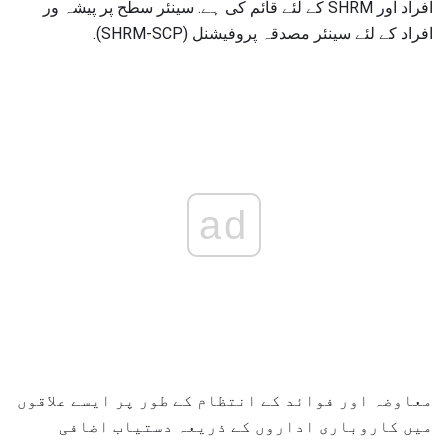
افراد اور SHRM کے لئے قائم کی ہے. سینئر سطح پر پیشہ ور
افراد کے لئے سینئر مصدقہ پروفیشنل (SHRM-SCP).
ad
معاوضہ اور فوائد کے انتظام کے طور پر ایسے علاقوں
میں کاروباری اداروں کے ذریعہ دستیاب اضافی