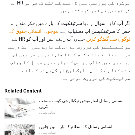
نوکری کی پوزیشن میں ڈالنے کے لئے کافی ہی HR بش
کی تصدیق کی قدر کرسکتے ہیں.
اگر آپ کا یہ سوال ہے یا سرٹیفکیٹ کے بارے میں فکر مند ہے،
جس کا سرٹیفکیشن اب دستیاب ہے،
موجودہ انسانی حقوق کے
لوگوں سے گفتگو کریں
جہاں آپ رہتے ہیں اور آپ کو HR کے
سرٹیفیکیشن کی ضرورت ہے اس کے بارے میں ایک درست
جواب دینے کے لئے کام کرنا چاہتے ہیں. جو بھی اس
برادری میں غالب ہو اس کے بارے میں سوال کا جواب
دے سکتا ہے کہ آیا ایک ایچ آر کیریئر کے لئے
سرٹیفکیٹ کی ضرورت ہوتی ہے.
Related Content
انسانی وسائل انفارمیشن ٹیکنالوجی کیسے منتخب
کریں
انسانی وسائل
انسانی وسائل کے انتظام کے بارے میں جانیں
انسانی وسائل