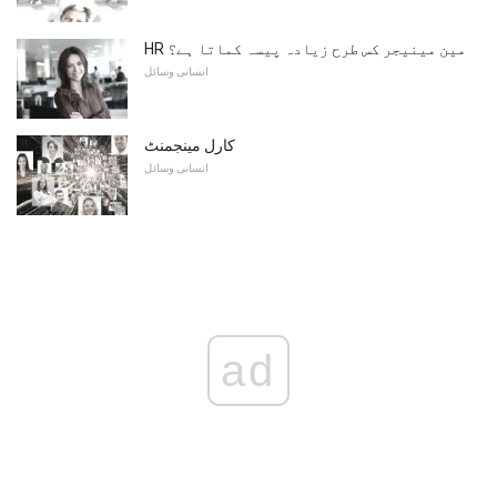
HR مین مینیجر کس طرح زیادہ پیسہ کماتا ہے؟
انسانی وسائل
کارل مینجمنٹ
انسانی وسائل
ad