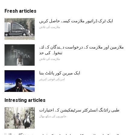
Fresh articles
ایک ٹرک ڈرائیور ملازمت کیسے حاصل کریں
ملازمت کی تلاش
ملازمین اور ملازمت کے درخواست دہندگان کے لئے
تنخواہ کی حد
ملازمت کی تلاش
ایک میرین کور پائلٹ بننا
امریکی فوجی کیریئر
Intresting articles
طبی رائڈنگ انسٹرکٹر سرٹیفکیشن کے اختیارات
جانوروں کی دیکھ بھال