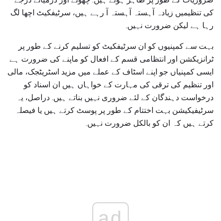
کی تنظیمیں زیادہ آہستہ آہستہ آ رہے ہیں، سرٹیفکیٹ اچھا لگ
رہا ہے لیکن ضرورت نہیں.
بہت سے کمپنیوں کو ان سرٹیفکیٹ کو تسلیم کرنے کے طور پر
ٹرانزیکشن اور انتظامی قسم کے افعال کو ماپنے کی ضرورت ہے
ایسی کمپنیاں جو اپنے اسٹاف کے عملے میں مزید اسٹریٹجک، مالی
اور تنظیم کی ترقی کی مہارت کے خواہاں ہیں ان اسناد کو
درخواست دہندگان کے لئے ضروری نہیں بناتے ہیں. دراصل، یہ
سرٹیفیکیشن بہت اختتام کے طور پر پوسٹ کرتے ہیں یا فیصلہ
کرتے ہیں کہ ان کو بالکل ضرورت نہیں.
ad