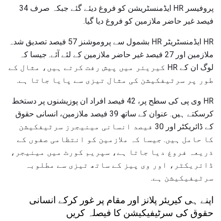
پروفیسر HR ایڈمنسٹریشن کو فروغ دیئے گئے جبکہ صرف 34
فیصد غیر حاضر ملازمین کو فروغ دیا گیا.
HR ایڈمنسٹریٹر HR بشمول سے پروموشنز 57 فیصد تصدیق شدہ
ملازمین اور 27 فیصد غیر حاضر ملازمین کے لئے آئے. جیسا کہ
لوگ ان کے HR کیریئر میں پیش رفت کرتے ہیں، مثال کے
طور پر سرٹیفکیشن کی مثال تیزی سے پایا جاتا ہے.
HR وی پی کی سطح پر، 42 فیصد افراد ان پوزیشنوں پر دستخط
کرسکتے ہیں. عنوان کے ساتھ 39 فیصد ملازمین، انسانی حقوق
کے ڈائریکٹر اور 30 ​​فیصد انسانی مینیجرز سرٹیفکیشن
کا حامل ہیں. جیسا کہ ملازمین کو انتظامی صفوں کے
ذریعہ فروغ دیا جاتا ہے، سپریم کورٹ میں مینیجر،
ڈائریکٹر، اور وی پیز کے ساتھ تیزی سے مطلوبہ
سرٹیفیکیشن ہے.
اپنے ہی کیریئر پلانز اور مقام پر غور کرکے انسانی
حقوق کی سرٹیفیکیشن کا فیصلہ کریں