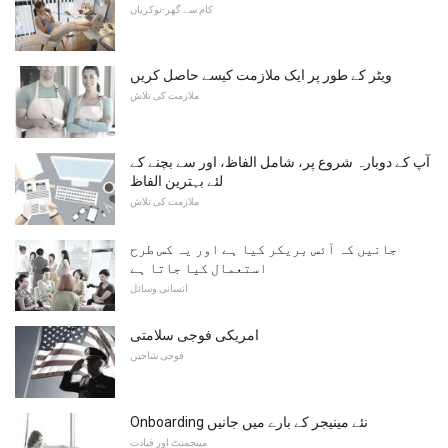
کام سے گھر-نوکریاں
ویٹر کے طور پر ایک ملازمت کیسے حاصل کریں
ملازمت کی تلاش
آپ کے دوبارہ شروع پر، شامل الفاظ، اور سے بچنے کے
لئے بہترین الفاظ
ملازمت کی تلاش
جانیں کہ آئس بریکر کیا ہے اور یہ کس طرح
استعمال کیا جاتا ہے
انسانی وسائل
امریکی فوجی سلامتی
فوجی شاخیں
Onboarding نئے مینیجر کے بارے میں جانیں
مینجمنٹ اور قیادت