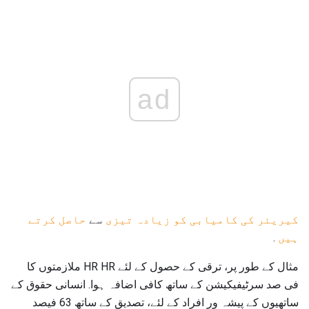
ad
کیریئر کی کامیابی کو زیادہ تیزی
سے
حاصل کرتے
ہیں
.
مثال کے طور پر، ترقی کے حصول کے لئے HR HR ملازمتوں کا
فی صد سرٹیفیکیشن کے ساتھ کافی اضافہ ہوا. انسانی حقوق کے
ساتھیوں کے پیشہ ور افراد کے لئے، تصدیق کے ساتھ 63 فیصد