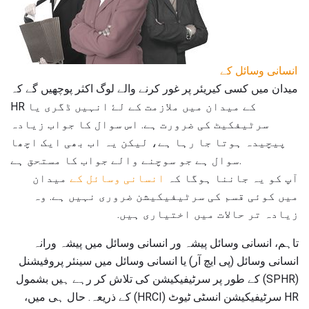
انسانی وسائل کے
میدان میں کسی کیریئر پر غور کرنے والے لوگ اکثر پوچھیں گے کہ
HR کے میدان میں ملازمت کے لۓ انہیں ڈگری یا
سرٹیفکیٹ کی ضرورت ہے. اس سوال کا جواب زیادہ
پیچیدہ ہوتا جا رہا ہے، لیکن یہ اب بھی ایک اچھا
سوال ہے جو سوچنے والے جواب کا مستحق ہے.
آپ کو یہ جاننا ہوگا کہ
انسانی وسائل کے
میدان
میں کوئی قسم کی سرٹیفیکیشن ضروری نہیں ہے. وہ
زیادہ تر حالات میں اختیاری ہیں.
تاہم، انسانی وسائل پیشہ ور انسانی وسائل میں پیشہ ورانہ
انسانی وسائل (پی ایچ آر) یا انسانی وسائل میں سینئر پروفیشنل
(SPHR) کے طور پر سرٹیفیکیشن کی تلاش کر رہے ہیں بشمول
HR سرٹیفیکیشن انسٹی ٹیوٹ (HRCI) کے ذریعہ. حال ہی میں،