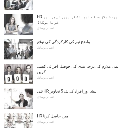
HR پوسٹ ملازمت کے اوپننگ کو بیرونی طور پر
کرنا ہوگا؟
انسانی وسائل
واضح ٹیم کی کارکردگی کی توقع
انسانی وسائل
نمی ملازم کی درجہ بندی کی حوصلہ افزائی کیسے
کریں
انسانی وسائل
نئی HR پیشہ ور افراد کے لئے 5 تجاویز
انسانی وسائل
HR میں حاصل کرنا
انسانی وسائل