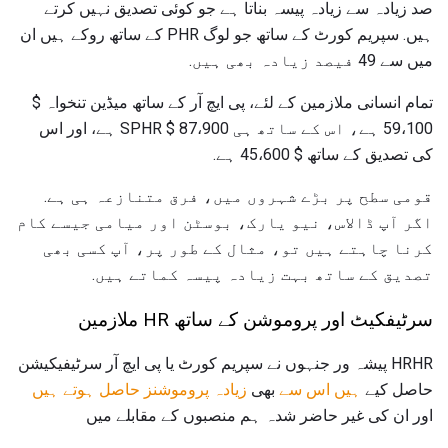
صد زیادہ سے زیادہ پیسہ بناتا ہے جو کوئی تصدیق نہیں کرتے
ہیں. سپریم کورٹ کے ساتھ جو لوگ PHR کے ساتھ روکے ہیں ان
میں سے 49 فیصد زیادہ بھی ہیں.
تمام انسانی ملازمین کے لئے، پی ایچ آر کے ساتھ میڈین تنخواہ $
59،100 ہے، اس کے ساتھ ہی SPHR $ 87،900 ہے، اور اس
کی تصدیق کے ساتھ $ 45،600 ہے.
قومی سطح پر بڑے شہروں میں، فرق متنازعہ ہی ہے.
اگر آپ ڈالاس، نیو یارک، بوسٹن اور میامی جیسے کام
کرنا چاہتے ہیں تو، مثال کے طور پر، آپ کسی بھی
تصدیق کے ساتھ بہت زیادہ پیسہ کماتے ہیں.
سرٹیفکیٹ اور پروموشن کے ساتھ HR ملازمین
HRHR پیشہ ور جنہوں نے سپریم کورٹ یا پی ایچ آر سرٹیفیکیشن
حاصل کیے
ہیں اس سے
بھی
زیادہ پروموشنز حاصل ہوتے ہیں
اور ان کی غیر حاضر شدہ ہم منصبوں کے مقابلے میں