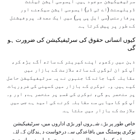
سرٹیفیکیشن موجود ہیں. ایسوسی ایشن ٹیلنٹ
ڈویلپمنٹ (اے ٹی ڈی) ایسوسی ایشن سیکھنے اور
پرفارمنس (سی ایل پی پی) میں ایک مصدقہ پروفیشنل
کے طور پر پیش کرتا ہے.
کیوں انسانی حقوق کی سرٹیفیکیشن کی ضرورت ہو
گی
ذہن میں رکھو، اپنے کیریئر کے ساتھ آگے بڑھ کر،
آپ کو ان لوگوں کے ساتھ ملازمت کے بازار میں
مقابلہ کیا جائے گا جنہوں نے یہ سرٹیفیکیشن حاصل
کیے ہیں. وہ نوکری کے بازار میں کمپنی کی ضروریات
پر منحصر ہو گی، نوکری کی قسم پر منحصر ہے، اور وہ
آپ کو کامیابی سے مقابلہ کرنے کی امید ہے جس میں
ملازمت کے بازار میں ملتا ہے.
خاص طور پر بڑے شہروں اور بڑی اداروں میں، سرٹیفیکیشن
نوکری پوسٹنگ میں باقاعدگی سے درخواست دہندگان کے لئے
ضروریات کے طور پر ظاہر ہوتے ہیں. چھوٹے اور درمیانے درجے