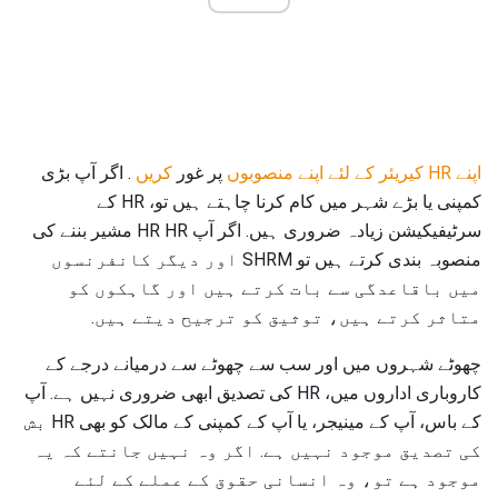
اپنے HR کیریئر کے لئے اپنے منصوبوں
پر غور
کریں
. اگر آپ بڑی
کمپنی یا بڑے شہر میں کام کرنا چاہتے ہیں تو، HR کے
سرٹیفیکیشن زیادہ ضروری ہیں. اگر آپ HR HR مشیر بننے کی
منصوبہ بندی کرتے ہیں تو SHRM اور دیگر کانفرنسوں
میں باقاعدگی سے بات کرتے ہیں اور گاہکوں کو
متاثر کرتے ہیں، توثیق کو ترجیح دیتے ہیں.
چھوٹے شہروں میں اور سب سے چھوٹے سے درمیانے درجے کے
کاروباری اداروں میں، HR کی تصدیق ابھی ضروری نہیں ہے. آپ
کے باس، آپ کے مینیجر، یا آپ کے کمپنی کے مالک کو بھی HR بش
کی تصدیق موجود نہیں ہے. اگر وہ نہیں جانتے کہ یہ
موجود ہے تو، وہ انسانی حقوق کے عملے کے لئے