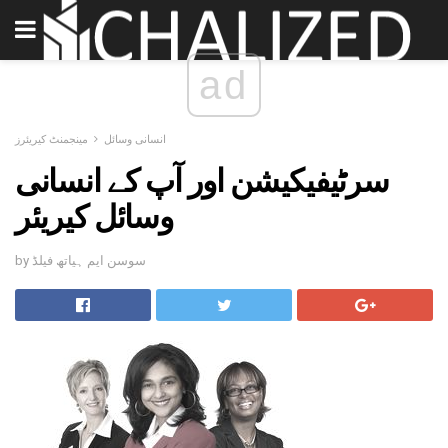
ad
انسانی وسائل
مینجمنٹ کیریئرز
سرٹیفیکیشن اور آپ کے انسانی
وسائل کیریئر
by سوسن ایم ہیاتھ فیلڈ