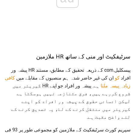
سرٹیفکیٹ اور منی کے ساتھ HR ملازمین
پیسکلیل.com کے ذریعہ تحقیق کے مطابق، مستند HR پیشہ ور
افراد
کو
ان کی غیر حاضر شدہ ہم منصبوں کے مقابلے میں
کافی
زیادہ پیسہ ملتا
ہے. پیشہ ور افراد جو اپنے HR کیریئر میں
شروع کررہے ہیں، فرق متنازعہ نہیں ہوسکتا ہے
لیکن انسانی حقوق کے پیشہ ور افراد کو اپنے
کیریئر میں منتقل کرنے کے لۓ، یہ تصدیق کرنے کے
لئے واضح مثبت ہے.
سپریم کورٹ سرٹیفکیٹ کے ملازمین کو مجموعی طور پر 93 فی