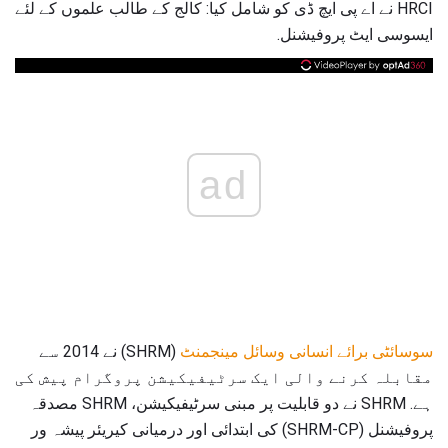
HRCI نے اے پی ایچ ڈی کو شامل کیا: کالج کے طالب علموں کے لئے
ایسوسی ایٹ پروفیشنل.
ad
سوسائٹی برائے انسانی وسائل مینجمنٹ
(SHRM) نے 2014 سے
مقابلہ کرنے والی ایک سرٹیفیکیشن پروگرام پیش کی
ہے. SHRM نے دو قابلیت پر مبنی سرٹیفیکیشن، SHRM مصدقہ
پروفیشنل (SHRM-CP) کی ابتدائی اور درمیانی کیریئر پیشہ ور