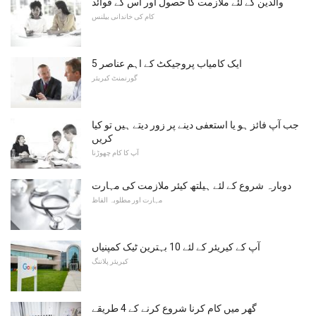
والدین کے لئے ملازمت کا حصول اور اس کے فوائد
کام کی خاندانی بیلنس
ایک کامیاب پروجیکٹ کے اہم عناصر 5
گورنمنٹ کیریئر
جب آپ فائز ہو یا استعفی دینے پر زور دیتے ہیں تو کیا
کریں
آپ کا کام چھوڑنا
دوبارہ شروع کے لئے ہیلتھ کیئر ملازمت کی مہارت
مہارت اور مطلوبہ الفاظ
آپ کے کیریئر کے لئے 10 بہترین ٹیک کمپنیاں
کیریئر پلاننگ
گھر میں کام کرنا شروع کرنے کے 4 طریقے