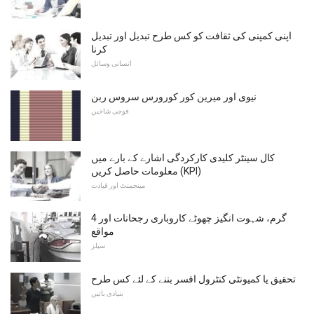
اپنی کمپنی کی ثقافت کو کس طرح تبدیل اور تبدیل
کرنا
انسانی وسائل
نیوی اور میرین کور کورورس سروس ربن
فوجی شاخیں
کال سینٹر کلیدی کارکردگی اشارے کے بارے میں
معلومات حاصل کریں (KPI)
مینجمنٹ اور قیادت
4 گرم، شہوت انگیز چھوٹے کاروباری رجحانات اور
مواقع
سیلز
تحقیق یا کمیونٹی کنٹرول افسر بننے کے لئے کس طرح
بنیادی باتیں