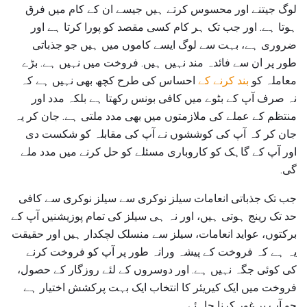
لوگ جیتنے اور محسوس کرتے ہیں جیسے ان کے کام میں فرق
ہوتا ہے. اور جب تک ہر کام کسی مقصد کو پورا کرتا ہے اور
ضروری ہے، بہت سے لوگ ایسے کاموں میں ہیں جو جذباتی
طور پر ان سے فائدہ مند نہیں ہیں. فروخت میں نہیں ہے. بڑے
معاملہ کو
بند کرنے کے
احساس کی طرح کچھ بھی نہیں ہے کہ
نہ صرف آپ کے بٹوے میں کافی بونس رکھتا ہے بلکہ مدد اور
منتظم کے عملے کی ملازمتوں میں بھی مدد ملتی ہے. جان کر یہ
جان کر کہ آپ کی کوششوں نے آپ کی مقابلہ کو شکست دی
اور آپ کے گاہک کو کاروباری مسئلے کو حل کرنے میں مدد ملے
گی.
جب تک جذباتی انعامات سیلز نوکری سے سیلز نوکری سے کافی
حد تک رینج ہوتی ہیں، اور نہ ہی سیلز کی تمام پوزیشنیں آپ کے
برکتوں، عواید انعامات، سیلز سے منسلک لچکدار ہیں اور حقیقت
یہ ہے کہ فروخت کے پیشہ ورانہ طور پر آپ کو فروخت کرنے
کی کوئی جگہ نہیں ہے. اور دوسروں کے لئے روزگار کے حصول،
فروخت میں ایک کیریئر کا انتخاب ایک بہت پرکشش اختیار ہے
جو آپ پر غور کرنا چاہئے.