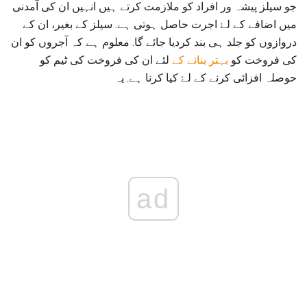
جو سیلز پیشہ ور افراد کو ملازمت کرتے ہیں انہیں ان کی آمدنی
میں اضافے کے لۓ اجرت حاصل ہوتی ہے. سیلز کے بغیر، ان کے
دروازوں کو جلد ہی بند کردیا جائے گا. معلوم ہے کہ آجروں کو ان
کی فروخت کو
بہتر بنانے کے
لئے ان کی فروخت کی ٹیم کو
حوصلہ افزائی کرنے کے لۓ کیا کرنا ہے. یہ
ad