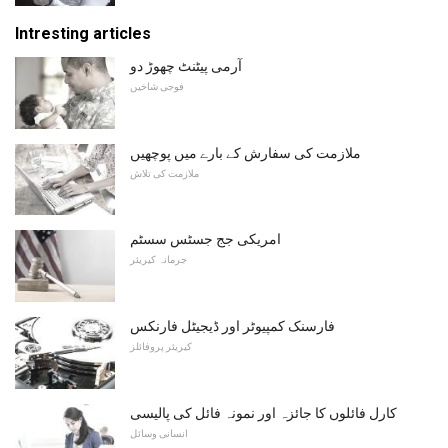
Intresting articles
آرمی پیٹنٹ چھوڑ دو
فوجی شاخیں
ملازمت کی سفارش کے بارے میں پوچھیں
ملازمت کی تلاش
امریکی جج جسٹس سسٹم
جرمانہ کیریئر
فارسنک کمپیوٹر اور ڈیجیٹل فارنکس
کیریئر پروفائلز
کارل فائلوں کا جائزہ اور نمونہ فائل کی پالیسی
انسانی وسائل