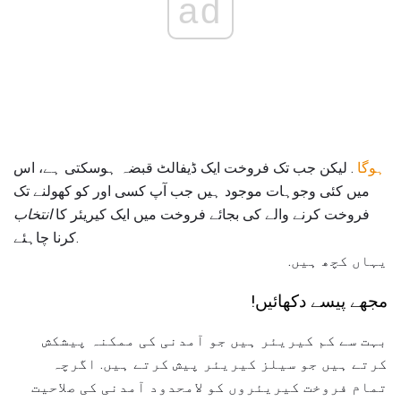
ad
ہوگا
. لیکن جب تک فروخت ایک ڈیفالٹ قبضہ ہوسکتی ہے، اس
میں کئی وجوہات موجود ہیں جب آپ کسی اور کو کھولنے تک
فروخت کرنے والے کی بجائے فروخت میں ایک کیریئر کا
انتخاب
کرنا چاہئے.
یہاں کچھ ہیں.
مجھے پیسے دکھائیں!
بہت سے کم کیریئر ہیں جو آمدنی کی ممکنہ پیشکش
کرتے ہیں جو سیلز کیریئر پیش کرتے ہیں. اگرچہ
تمام فروخت کیریئروں کو لامحدود آمدنی کی صلاحیت