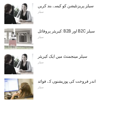
سیلز پریزنٹیشن کو کیسے بند کریں
سیلز
کیریئر پروفائل: B2B اور B2C سیلز
سیلز
سیلز مینجمنٹ میں ایک کیریئر
سیلز
اندر فروخت کی پوزیشنوں کے فوائد
سیلز