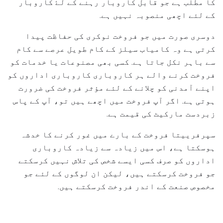
کا مطلب ہے جو قابل کاروبار رہنے کے لۓ کاروبار
کے لئے اچھی منصوبہ نہیں ہے.
دوسری صورت میں جو فروخت نوکری کی حفاظت پیدا
کرتی ہے وہ کامیاب سیلز کے کام طویل عرصے سے کام
سے باہر نکل جاتا ہے. کسی بھی مصنوعات یا خدمات کو
فروخت کرنے والے ہر کاروباری کاروباری اداروں کو
اپنے آمدنی کو چلانے کے لئے مؤثر فروخت کی ضرورت
ہوتی ہے. اگر آپ فروخت میں اچھے ہیں تو، آپ کے پاس
زبردست مارکیٹ کی قیمت ہے.
سپرفرییتا فروخت کے بارے میں غور کرنے کا خدشہ
ہوسکتا ہے، اس میں زیادہ سے زیادہ کاروباری
اداروں کو صرف کسی ایسے شخص کی تلاش نہیں کرسکتے
جو فروخت کرسکتے ہیں، لیکن ان لوگوں کے لئے جو
مخصوص صنعت کے اندر فروخت کرسکتے ہیں.