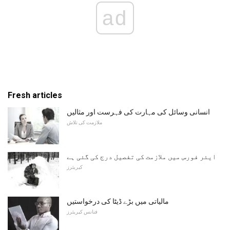
ad
Fresh articles
انسانی وسائل کی مہارت کی فہرست اور مثالیں
ملازمت کی تلاش
ایئر فورس میں ملازمت کی تفصیل درج کی گئی ہے
کیریئرز
مالیاتی میں بڑے ڈیٹا کی درخواستیں
فنانس کیریئرز