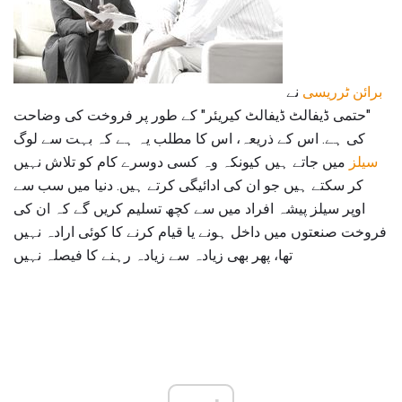
برائن ٹرریسی
نے
"حتمی ڈیفالٹ ڈیفالٹ کیریئر" کے طور پر فروخت کی وضاحت
کی ہے. اس کے ذریعہ، اس کا مطلب یہ ہے کہ بہت سے لوگ
سیلز
میں جاتے ہیں کیونکہ وہ کسی دوسرے کام کو تلاش نہیں
کر سکتے ہیں جو ان کی ادائیگی کرتے ہیں. دنیا میں سب سے
اوپر سیلز پیشہ افراد میں سے کچھ تسلیم کریں گے کہ ان کی
فروخت صنعتوں میں داخل ہونے یا قیام کرنے کا کوئی ارادہ نہیں
تھا، پھر بھی زیادہ سے زیادہ رہنے کا فیصلہ نہیں