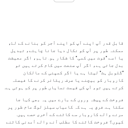
قابل قدر آپ اپنے آپ کو اپنے آجر کو بنانے کے لۓ،
ممکنہ طور پر آپ کو نکال دیا جانا چاہئے، تبدیل
یا اسے "قوت میں کمی." کا شکار ہو. تاہم، اگر معیشت
بدل جاتی ہے، اگر آپ صنعت میں کام کرتے ہیں تو
"گلوبل ہٹ" لیتا ہے یا اگر کمپنی کے مالکان
کاروبار کو بیچنے یا صرف ریٹائر کرنے کا فیصلہ
کرتے ہیں تو، آپ کی قیمت نمایاں طور پر کم ہوتی ہے.
فروخت کے پیشہ وروں کے بارے میں یہ بھی کہا جا
سکتا ہے. فرق یہ ہے کہ کامیاب سیلز لوگ عام طور پر
مرنے والے کاروبار سے کاٹنے کے آخری حصے ہیں.
کیوں؟ فروخت کاٹنے کا مطلب آنے والے آمدنی کاٹنے