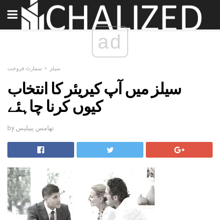
ad
سیلز
سمارٹ فروخت
سیلز میں آپ کیریئر کا انتخاب
کیوں کرنا چاہئے
by تھامس پییلپس