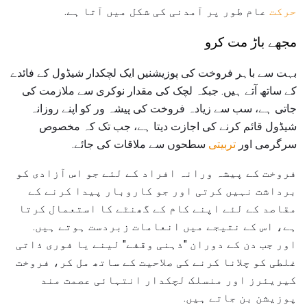
حرکت
عام طور پر آمدنی کی شکل میں آتا ہے.
مجھے باڑ مت کرو
بہت سے باہر فروخت کی پوزیشنیں ایک لچکدار شیڈول کے فائدے
کے ساتھ آتے ہیں. جبکہ لچک کی مقدار نوکری سے ملازمت کی
جاتی ہے، سب سے زیادہ فروخت کی پیشہ ور کو اپنے روزانہ
شیڈول قائم کرنے کی اجازت دیتا ہے، جب تک کہ مخصوص
سرگرمی اور
تربیتی
سطحوں سے ملاقات کی جائے.
فروخت کے پیشہ ورانہ افراد کے لئے جو اس آزادی کو
برداشت نہیں کرتی اور جو کاروبار پیدا کرنے کے
مقاصد کے لئے اپنے کام کے گھنٹے کا استعمال کرتا
ہے، اس کے نتیجے میں انعامات زبردست ہوتے ہیں.
اور جب دن کے دوران "ذہنی وقفے" لینے یا فوری ذاتی
غلطی کو چلانا کرنے کی صلاحیت کے ساتھ مل کر، فروخت
کیریئرز اور منسلک لچکدار انتہائی عصمت مند
پوزیشن بن جاتے ہیں.