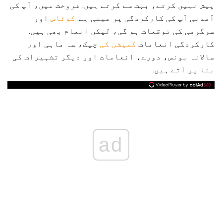
پیش نہیں کرتے، بہت سے کرتے ہیں. فروخت میں، آپ کی
آمدنی آپ کی کارکردگی پر مبنی ہے.
کوٹاس
اور
سرگرمی کی توقعات ہو گی، لیکن انعام بھی ہیں.
کارکردگی انعامات
کمیشن کی
چیک، سہ ماہی اور
سالانہ بونس، دورے، انعامات اور دیگر تشہیرات کی
بنا پر آتے ہیں.
ad