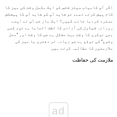
اگر آپ کامیاب سیلز شخص کو ایک مکمل وقت کی میز کا
کام پیش کرتے تھے، تو شاید آپ کو شاید آپ کا پیشکش
مسترد کردیا جائے. کیوں؟ ایک بار جب آپ نے اپنے
روزانہ شیڈول کی آزادی کا لطف اٹھایا ہے تو، کسی
بھی نوکری کا وقت بہت مشکل ہے جس کا وقت اور "محل
وقوع" کی توقع ہے جو زیادہ تر دفتری یا میز کی
ملازمتوں کا مطالبہ کرتے ہیں.
ملازمت کی حفاظت
ad