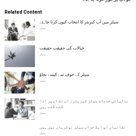
Related Content
سیلز میں آپ کیریئر کا انتخاب کیوں کرنا چاہئے
سیلز
خیالات کی حقیقت حقیقت
سیلز
سیلز کے خوف سے کیسے بچاؤ
سیلز
مالیاتی خدمات سیلز کیریئرز اب تک اوپر ادا
کئے گئے ہیں
سیلز
نشانیاں آپ ایک خراب سیلز نوکریاں میں ہیں
سیلز