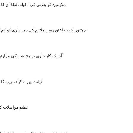
ملازمین کو بھرتی کرنے کیلئے لنکڈ ان کا
چھٹیوں کے جماعتوں میں ملازم کی ذمہ داری کو کم ک
آپ کے کاروباری پریزنٹیشن کی مہارتوں 
ٹیلنٹ بھرنے کیلئے ویب کا
عظیم مواصلات کے 10 سادہ ر
کیا ملازم ہینڈ بک کے ذریعہ قانون ک