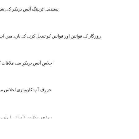
10 پسندیدہ ٹریننگ آئس بریکر کی 
روزگار کے قوانین اور قوانین کو تبدیل کرنے کے بارے میں اپ
اجلاس آئس بریکر سے ملاقات ک
10 حروف آپ کاروباری اجلاس م
کیا آپ HR مینجر ملازمت کے لئے اہل 