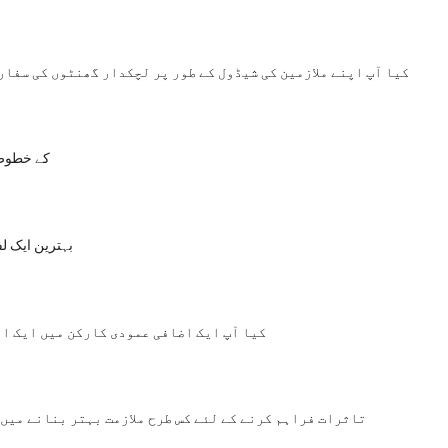
کیا آپ اپنے ملازمین کی شیڈول کے طور پر لچکدار گھنٹوں کی سفار
Reprimand کے خط
بہترین ایک ل
کیا آپ ایک اضافی عمودی کارکن میں ایک ا
تاثرات فراہم کرنے کے لئے کس طرح ملازمت بہتر بنانے میں 