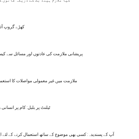
کھڑے گروپ آئس
پریشانی ملازمت کی عادتوں اور مسائل سے کیسے 
ملازمت میں غیر معمولی مواصلات کا استعم
ٹیلنٹ پر بلبل: کام پر انسانی
آپ کے پسندیدہ: کسی بھی موضوع کے ساتھ استعمال کرنے کے لئے ا