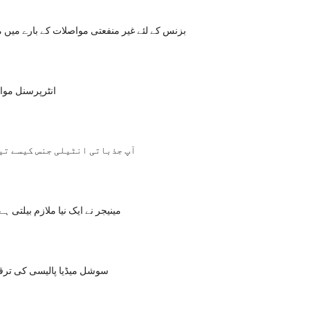
بزنس کے لئے غیر منفعتی مواصلات کے بارے میں م
انٹرپرسنل مو
آپ جذباتی انٹیلی جنس کیسے تی
مینیجر نے ایک نیا ملازم بیلتی ہے
سوشل میڈیا پالیسی کی ترق