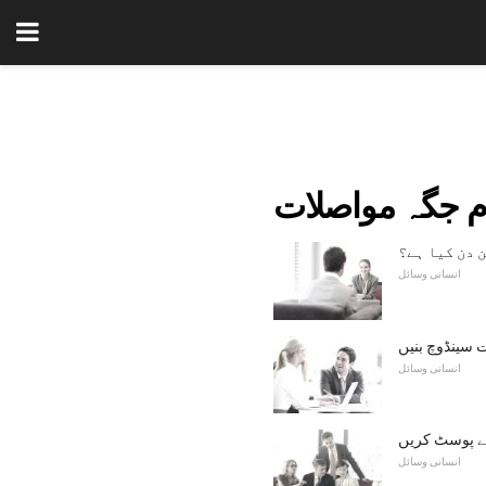
م جگہ مواصلات
ن دن کیا ہے؟
انسانی وسائل
ت سینڈوچ بنیں
انسانی وسائل
سے پوسٹ کریں
انسانی وسائل