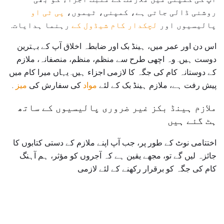
روشنی ڈالی جاتی ہے، کمپنی، ٹیموں،
پی ٹی او
پالیسیوں اور
لچکدار کام شیڈول کے
رہنما ہدایات.
اس دن اور عمر میں، ہینڈ بک اور ضابطہ اخلاق آپ کے بہترین
دوست ہیں. وہ اچھی طرح سے منظم، منظم، منصفانہ، ملازم
کے دوستانہ کام کی جگہ کا لازمی اجزاء ہیں. یہاں میرا کام میں
پیش رفت ہے، ملازم ہینڈ بک کے لئے
مواد
کی سفارش کی
میز
.
ملازم ہینڈ بکز غیر ضروری پالیسیوں کے ساتھ
ہٹ گئے ہیں
اختتامی نوٹ کے طور پر، جب آپ اپنے ملازم کے دستی کتابوں کا
جائزہ لیں گے تو، مجھے یقین ہے کہ آجروں کو مؤثر، ہم آہنگ
کام کی جگہ کو برقرار رکھنے کے لئے لازمی