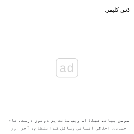
ڈس کلیمر:
ad
سوسن ہیاتھ فیلڈ اس ویب سائٹ پر دونوں درست، عام
احساس، اخلاقی انسانی وسائل کے انتظام، آجر اور