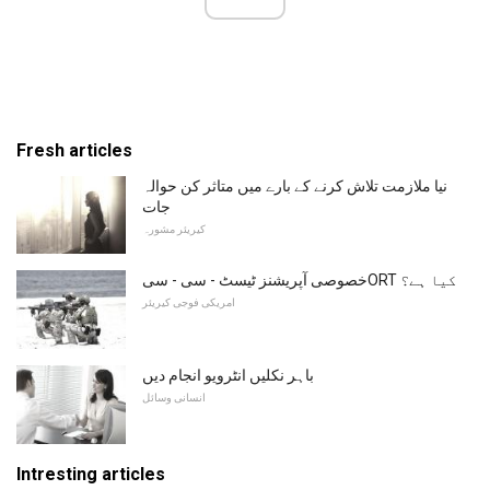
Fresh articles
نیا ملازمت تلاش کرنے کے بارے میں متاثر کن حوالہ
جات
کیریئر مشورہ
خصوصی آپریشنز ٹیسٹ - سی - سیORT کیا ہے؟
امریکی فوجی کیریئر
باہر نکلیں انٹرویو انجام دیں
انسانی وسائل
Intresting articles