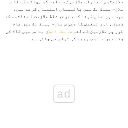
ملازمتوں نے اپنے ملازمین سے خود کو بچانے کے لئے
ملازم ہینڈ بک میں پالیسیاں استعمال کرتے ہیں،
جیسے ہراساں کرنے کا دعوے، غلط ملازمت کے خاتمے کا
دعوی، اور تبعیض کا دعوی. ملازم ہینڈ بک میں عام
طور پر ملازمین کے لئے
ضابطہ اخلاق
ہے جس میں کام کی
جگہ میں مناسب رویے کی توقع کی جاتی ہے.
ad