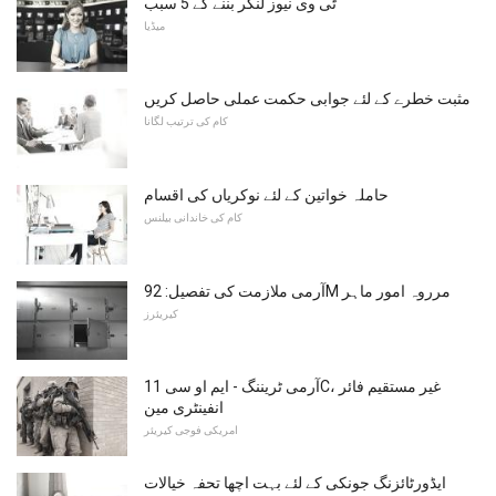
ٹی وی نیوز لنگر بننے کے 5 سبب
میڈیا
مثبت خطرے کے لئے جوابی حکمت عملی حاصل کریں
کام کی ترتیب لگانا
حاملہ خواتین کے لئے نوکریاں کی اقسام
کام کی خاندانی بیلنس
آرمی ملازمت کی تفصیل: 92M مرروہ امور ماہر
کیریئرز
آرمی ٹریننگ - ایم او سی 11C، غیر مستقیم فائر
انفینٹری مین
امریکی فوجی کیریئر
ایڈورٹائزنگ جونکی کے لئے بہت اچھا تحفہ خیالات