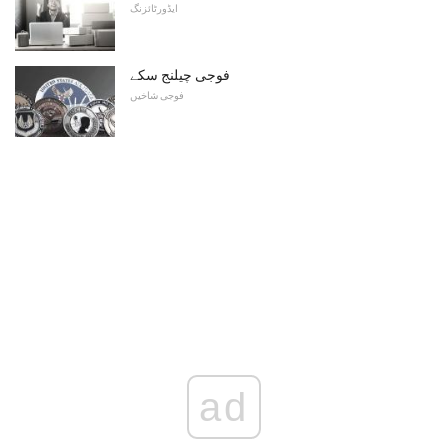
ایڈورٹائزنگ
فوجی چیلنج سکے
فوجی شاخیں
ad