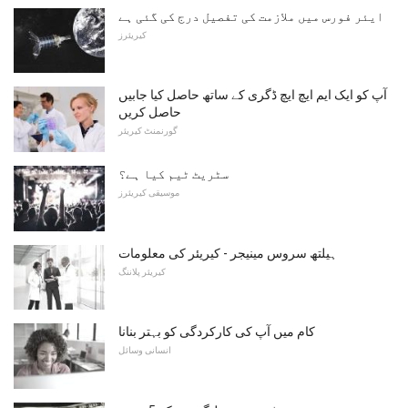
ایئر فورس میں ملازمت کی تفصیل درج کی گئی ہے
کیریئرز
آپ کو ایک ایم ایچ ایچ ڈگری کے ساتھ حاصل کیا جابیں
حاصل کریں
گورنمنٹ کیریئر
سٹریٹ ٹیم کیا ہے؟
موسیقی کیریئرز
ہیلتھ سروس مینیجر - کیریئر کی معلومات
کیریئر پلاننگ
کام میں آپ کی کارکردگی کو بہتر بنانا
انسانی وسائل