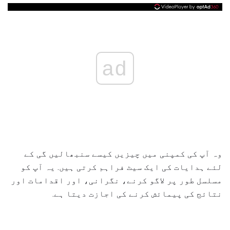
ad
وہ آپ کی کمپنی میں چیزیں کیسے سنبھالیں گی کے
لئے ہدایات کی ایک سیٹ فراہم کرتی ہیں. یہ آپ کو
مسلسل طور پر لاگو کرنے، نگرانی، اور اقدامات اور
نتائج کی پیمائش کرنے کی اجازت دیتا ہے.