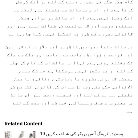
کام جگہ جگہ کی مشورہ دینے کے لئے ہر ایک کوشش
کرتا ہے، اور اس ویب سائٹ سے منسلک ہے، لیکن وہ
ایک وکیل نہیں ہے، اور اس سائٹ پر مواد، جبکہ
مستند، درست اور قانونییت کی ضمانت نہیں ہے، اور
قانونی مشورے کے طور پر تشکیل نہیں کیا جارہا ہے.
یہ سائٹ دنیا بھر میں ناظرین اور ملازمت کے قوانین
اور قواعد و ضوابط ریاست سے ریاست اور ملک سے ملک
تک مختلف ہوتی ہے، لہذا یہ سائٹ آپ کے کام کی جگہ
کے لئے ان پر متفق نہیں ہوسکتا ہے. جب شک میں،
ہمیشہ قانونی مشورے یا ریاستی، وفاقی، یا بین
الاقوامی حکومتی وسائل سے آپ کی قانونی تشریح کو
یقینی بنانے کے لئے اور فیصلے درست ہیں. اس سائٹ
پر معلومات صرف رہنمائی، خیالات اور مدد کے لئے
ہے.
Related Content
10 پسندیدہ ٹریننگ آئس بریکر کی شناخت کریں