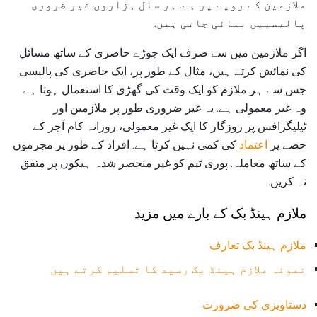
ملازمین کے رویے پر ہے. ہر سال ہزاروں غیر ضروری
پالیسییں بنائی جاتی ہیں.
اگر ملازمین میں سے صرف ایک جوڑے حاضری کے ساتھ مسائل
کی نمائش کرتے ہیں، مثال کے طور پر، ایک حاضری کی پالیسی
جس سے ہر ملازم کو ایک وقت کی گھڑی کا استعمال ہوتا ہے
وہ غیر معمولی ہے. یہ غیر ضروری طور پر ملازمین اور
ٹیلیگرافس پر روزگار کا ایک غیر معمولی، روزانہ کام آجر کے
حصے پر
اعتماد
کی کمی نہیں کرتا ہے. افراد کے طور پر مجرموں
کے ساتھ معاملہ. پوری ٹیم کو غیر منحصر شدہ ہیکوں پر متفق
نہ کریں.
ملازم ہینڈ بک کے بارے میں مزید
ملازم ہینڈ بک تعارف
نمونہ ملازم ہینڈ بک رسید کا تسلیم کرتے ہیں
دستاویزی کی ضرورت