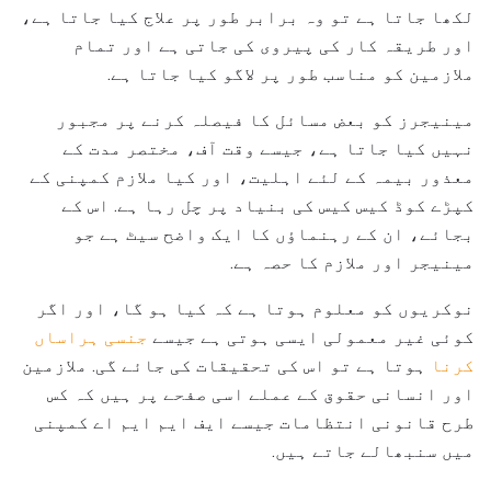
لکھا جاتا ہے تو وہ برابر طور پر علاج کیا جاتا ہے،
اور طریقہ کار کی پیروی کی جاتی ہے اور تمام
ملازمین کو مناسب طور پر لاگو کیا جاتا ہے.
مینیجرز کو بعض مسائل کا فیصلہ کرنے پر مجبور
نہیں کیا جاتا ہے، جیسے وقت آف، مختصر مدت کے
معذور بیمہ کے لئے اہلیت، اور کیا ملازم کمپنی کے
کپڑے کوڈ کیس کیس کی بنیاد پر چل رہا ہے. اس کے
بجائے، ان کے رہنماؤں کا ایک واضح سیٹ ہے جو
مینیجر اور ملازم کا حصہ ہے.
نوکریوں کو معلوم ہوتا ہے کہ کیا ہو گا، اور اگر
کوئی غیر معمولی ایسی ہوتی ہے جیسے
جنسی ہراساں
کرنا
ہوتا ہے تو اس کی تحقیقات کی جائے گی. ملازمین
اور انسانی حقوق کے عملے اسی صفحے پر ہیں کہ کس
طرح قانونی انتظامات جیسے ایف ایم ایم اے کمپنی
میں سنبھالے جاتے ہیں.