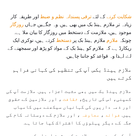
شکایت کرنے
کے لئے
ترقی پسندانہ نظم و ضبط
اور طریقہ کار
زیادہ تر ملازم ہینڈ بک میں بھی ہیں. وہ جگہیں جہاں
روزگار
موجود ہیں، ملازمت کے دستخط میں روزگار کا بیان ملا ہے.
چونکہ
ملازم
ملازم ہینڈ بک پر
دستخط
کرتے ہیں، نوکری ایک
ریکارڈ ہے کہ ملازم کو ہینڈ بک کے مواد کو پڑھ اور سمجھنے کے
لۓ، لہذا وہ قواعد کو جاننا چاہیں.
ملازم ہینڈ بکس آپ کی تنظیم کی کہانی فراہم
کرتے ہیں
ملازم ہینڈ بک میں بھی مثبت اجزاء ہیں. ملازمت آپ کی
کمپنی، اس کی تاریخ،
ثقافت
، اور ملازمین کے حقوق
اور ذمہ داریوں کی کہانیاں سیکھنے میں کامیاب
ہیں.
فوائد
،
معاوضہ
، اور ملازم کے دوستانہ کام کی
جگہ کے دیگر پہلوؤں کا اشتراک کیا جاتا ہے.
آپ کی کمپنی میں ملازمت کے مثبت اجزاء کو بھی