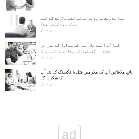
نیا ملازمت شروع کرنے کے لئے ملازمت کے لئے
بہترین دن کیا ہے؟
انسانی وسائل
کیا آپ اپنے ملازمین کی شیڈول کے طور پر
لچکدار گھنٹوں کی سفارش کرتے ہیں؟
انسانی وسائل
پانچ ملاقاتیں آپ کے ملازمین قتل یا فکسنگ کے لئے آپ
کا شکریہ گے
انسانی وسائل
ad