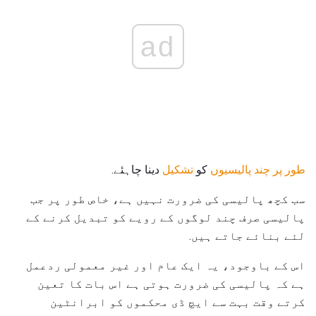
ad
طور پر چند پالیسیوں
کو
تشکیل
دینا چاہئے.
سب کچھ پالیسی کی ضرورت نہیں ہے، خاص طور پر جب
پالیسی صرف چند لوگوں کے رویے کو تبدیل کرنے کے
لئے بنائے جاتے ہیں.
اس کے باوجود، یہ ایک عام اور غیر معمولی ردعمل
ہے کہ پالیسی کی ضرورت ہوتی ہے اس بات کا تعین
کرتے وقت بہت سے ایچ ڈی محکموں کو ابرانٹین