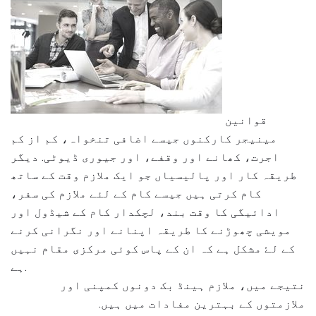
قوانین
مینیجر کارکنوں جیسے اضافی تنخواہ، کم از کم
اجرت، کھانے اور وقفے، اور جیوری ڈیوٹی. دیگر
طریقہ کار اور پالیسیاں جو ایک ملازم وقت کے ساتھ
کام کرتی ہیں جیسے کام کے لئے ملازم کی سفر،
ادائیگی کا وقت بند، لچکدار کام کے شیڈول اور
مویشی چھوڑنے کا طریقہ اپنانے اور نگرانی کرنے
کے لۓ مشکل ہے کہ ان کے پاس کوئی مرکزی مقام نہیں
ہے.
نتیجے میں، ملازم ہینڈ بک دونوں کمپنی اور
ملازمتوں کے بہترین مفادات میں ہیں.