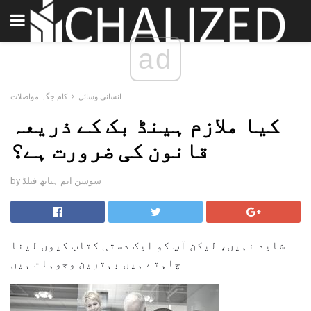
ad
انسانی وسائل
کام جگہ مواصلات
کیا ملازم ہینڈ بک کے ذریعہ
قانون کی ضرورت ہے؟
by سوسن ایم ہیاتھ فیلڈ
شاید نہیں، لیکن آپ کو ایک دستی کتاب کیوں لینا
چاہتے ہیں بہترین وجوہات ہیں