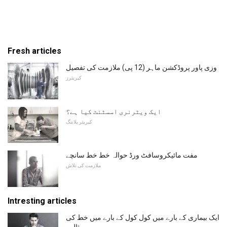
Fresh articles
وزی پاور پروڈکشن ماہر (12 پی) ملازمت کی تفصیل
کیریئرز
ایک ویٹرنری اسسٹنٹ کیا ہے؟
کیریئر پلاننگ
مفت مائیکروسافٹ ورڈ حوالہ خط خط سانچے
ملازمت کی تلاش
Intresting articles
ایک بیماری کے بارے میں کول کول کے بارے میں خط کی
مثالیں