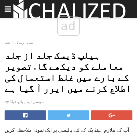
ad
انسانی وسائل
لغت
ہیلپ ڈیسک جلد از جلد
معاملے کو دیکھے گا. تصویر
کے بارے میں غلط استعمال کی
اطلاع کرنے میں ایرر آ گیا ہے
by سوسن ایم ہیاتھ فیلڈ
آپ کے ملازم ہینڈ بک کے لئے پالیسی پر ایک نمونہ ملاحظہ کریں