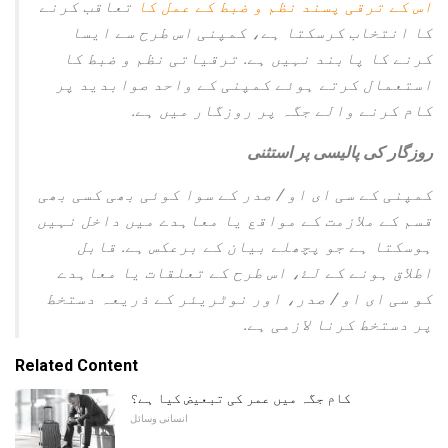
اس کے ترقی پسند نظم و ضبط کے عمل کا
تعاقب کرنے
کا انتخاب کرسکتا ہے، کمپنی اس طرح سے ایسا
کرنے کا پابند نہیں ہے. ترقیاتی نظم و ضبط کا
استعمال کرتے ہوئے کمپنی کے واحد صوابدید پر
کام کرنے والے جگہ پر روزگار میں ہے.
روزگار کی پالیسی پر استثنی
کمپنی کے سی ای او / صدر کے سوا کوئی بھی کسی بھی
قسم کے ملازمت کے مواقع یا معاہدے میں داخل نہیں
ہوسکتا ہے جو پچھلے بیان کے برعکس ہے. قابل
اطلاق ہونے کے لۓ، اس طرح کے تعلقات یا معاہدے
کو سی ای او / صدر، اور نوٹریئر کے ذریعہ دستخط
پر دستخط کرنا لازمی ہے.
Related Content
کام جگہ میں عمر کی تبعیض کیا ہے؟
انسانی وسائل