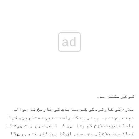
ad
کو کر سکتا ہے
.
ملازم کی کارکردگی کے معاملات کی تاریخ کا حوالہ
دیتے ہوئے یہ بہتر ہے کہ راستے میں دستاویزی کیا
جاسکے. صرف ملازم کو بتائیں کہ ماضی میں بات چیت کے
تمام معاملات کی وجہ سے، ان کا روزگار ختم ہو چکا