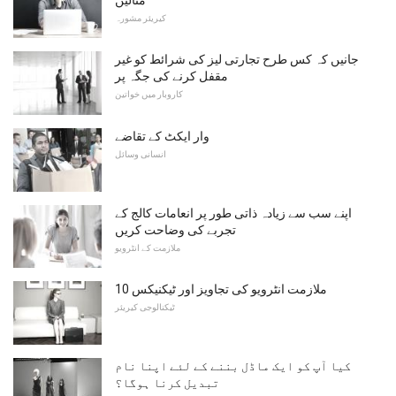
کیریئر مشورہ
جانیں کہ کس طرح تجارتی لیز کی شرائط کو غیر
مقفل کرنے کی جگہ پر
کاروبار میں خواتین
وار ایکٹ کے تقاضے
انسانی وسائل
اپنے سب سے زیادہ ذاتی طور پر انعامات کالج کے
تجربے کی وضاحت کریں
ملازمت کے انٹرویو
10 ملازمت انٹرویو کی تجاویز اور ٹیکنیکس
ٹیکنالوجی کیریئر
کیا آپ کو ایک ماڈل بننے کے لئے اپنا نام
تبدیل کرنا ہوگا؟