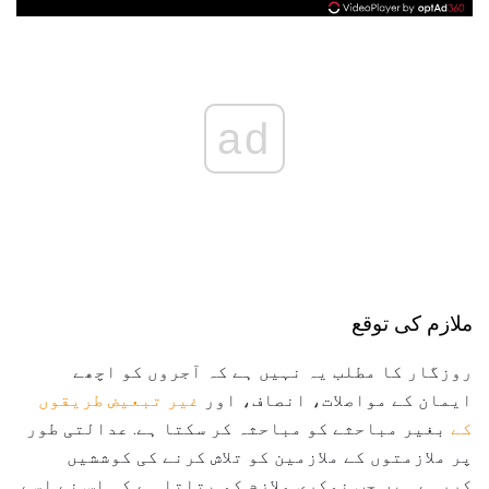
ad
ملازم کی توقع
روزگار کا مطلب یہ نہیں ہے کہ آجروں کو اچھے
ایمان کے مواصلات، انصاف، اور
غیر تبعیض طریقوں
کے
بغیر مباحثے کو مباحثہ کر سکتا ہے. عدالتی طور
پر ملازمتوں کے ملازمین کو تلاش کرنے کی کوششیں
کررہے ہیں جب نوکری ملازم کو بتاتا ہے کہ اس نے اسے