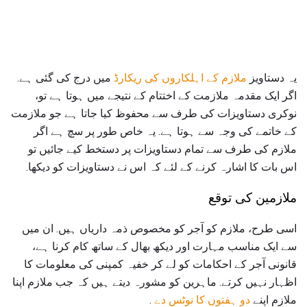
یہ دستاویز
ملازم کے اہلکاروں کی ریکارڈ
میں درج کی گئی ہے.
اگر ایک مقدمہ ملازمت کے اختتام کے نتیجے میں ہوتا ہے تو،
نوکری دستاویزات کی طرف سے محفوظ کیا جاتا ہے جو ملازمت
کے خاتمے کی وجہ سے ہوتا ہے. یہ خاص طور پر سچ ہے اگر
ملازم کی طرف سے تمام دستاویزات پر دستخط کیے جائیں تو
اس بات کا اشارہ کرنے کے لئے کہ اس نے دستاویزات کو دیکھا.
ملازمین کی توقع
اسی طرح، ملازم کو آجر کو مخصوص ذمہ داریاں ہیں. ان میں
سے ایک مناسب مہارت اور دیکھ بھال کے ساتھ کام کرنا ہے،
قانونی آجر کے احکامات کو لے کر خفیہ کمپنی کی معلومات کا
اظہار نہیں کرتے. ماہرین کو مشورہ دیتے ہیں کہ جب ملازم اپنا
ملازم اپنے
دو ہفتوں کا نوٹس دے
.