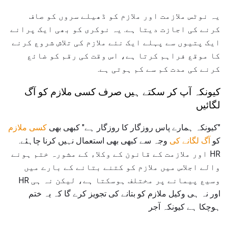
یہ نوٹس ملازمت اور ملازم کو ڈھیلے سروں کو صاف
کرنے کی اجازت دیتا ہے. یہ نوکری کو بھی ایک پرانے
ایک پتیوں سے پہلے ایک نئے ملازم کی تلاش شروع کرنے
کا موقع فراہم کرتا ہے، اس وقت کی رقم کو ضائع
کرنے کی مدت کم سے کم ہوتی ہے.
کیونکہ آپ کر سکتے ہیں صرف کسی ملازم کو آگ
لگائیں
"کیونکہ ہمارے پاس روزگار کا روزگار ہے" کبھی بھی
کسی ملازم
کو
آگ لگانے کی
وجہ سے کبھی بھی استعمال نہیں کرنا چاہئے.
HR اور ملازمت کے قانون کے وکلاء کے مشورہ ختم ہونے
والے اجلاس میں ملازم کو کتنے بتانے کے بارے میں
وسیع پیمانے پر مختلف ہوسکتا ہے، لیکن نہ ہی HR
اور نہ ہی وکیل ملازم کو بتانے کی تجویز کرے گا کہ یہ ختم
ہوچکا ہے کیونکہ آجر