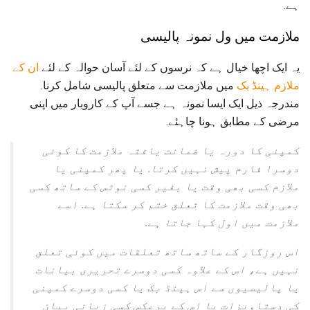
ہے.
ملازمت میں ول نمونہ پالیسی
یہ ایک اچھا خیال ہے کہ نرسوں کے لئے آسان حوالہ کے لئے
ان کے
ملازم ہینڈ بک
میں ملازمت سے متعلق پالیسی شامل کرنا.
مندرجہ ذیل ایک ایسا نمونہ ہے جسے آپ کے کاروبار میں اپنی
مرضی کے مطابق ہونا چاہئے.
کمپنی کا دورہ یا ضمانت یافتہ ملازمت کا کوئی
دوسرا فارم پیش نہیں کرتا. یا پھر کمپنی یا
ملازم کسی بھی وقت یا بغیر کسی نوٹس کے ساتھ کسی
بھی وقت ملازمت کا تعلق ختم کر سکتا ہے. اسے
ملازمت میں اول کہا جاتا ہے.
اس روزگار کے ساتھ ساتھ تعلقات میں کوئی تعلق
نہیں ہے، اس کے علاوہ کسی دوسرے تحریری بیانات
یا پالیسیوں سے اس ہینڈ بک یا کسی دوسرے کمپنی
کی دستاویزات یا اس کے برعکس کسی زبانی بیان