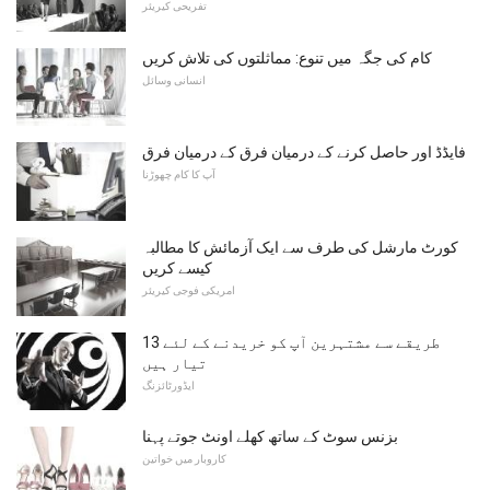
تفریحی کیریئر
کام کی جگہ میں تنوع: مماثلتوں کی تلاش کریں
انسانی وسائل
فایڈڈ اور حاصل کرنے کے درمیان فرق کے درمیان فرق
آپ کا کام چھوڑنا
کورٹ مارشل کی طرف سے ایک آزمائش کا مطالبہ
کیسے کریں
امریکی فوجی کیریئر
13 طریقے سے مشتہرین آپ کو خریدنے کے لئے
تیار ہیں
ایڈورٹائزنگ
بزنس سوٹ کے ساتھ کھلے اونٹ جوتے پہنا
کاروبار میں خواتین