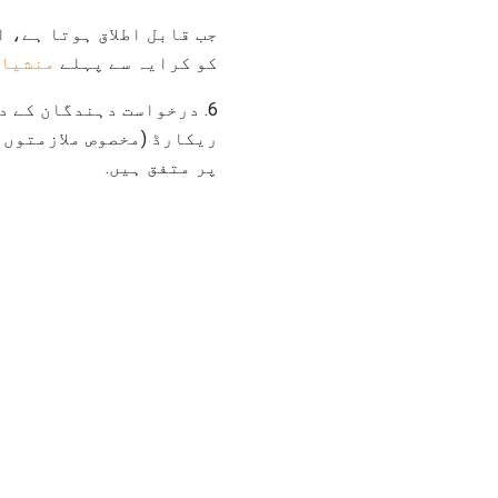
جب قابل اطلاق ہوتا ہے، 
کو کرایہ سے پہلے
منشیات
6. درخواست دہندگان کے 
ریکارڈ (مخصوص ملازمتوں ک
پر متفق ہیں.