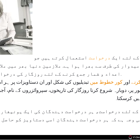
کے لئے ایک
درخواست
استعمال کرتے ہیں جو
میدوار کی طرف سے بھرا ہوا ہے. ملازمین دنیا بھر میں مل
اعداد و شمار جمع کرنے کے لئے روزگار کی درخواست کا استعمال کرتے ہیں.
رنے
اور
کور خطوط میں
تبدیلیوں کی شکل اور ان دستاویزات پر ہر ا
 پر، دوبارہ شروع کرنا روزگار کی تاریخوں، سپروائزروں کے نام، آجر
یں کرسکتا.
 کے لئے درخواست، ہر درخواست دہندگان کی ایک یونیفارم
ی وجہ ہے کہ ہر درخواست دہندگان اسی دستاویز کو حاصل ک