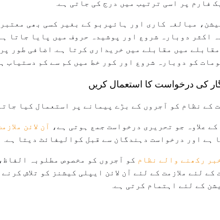
ک فارم پر اسی ترتیب میں درج کی جاتی ہے.
شن، مبالغہ کاری اور ہائپربو کے بغیر کسی بھی معتبر 
ہ اکثر دوبارہ شروع اور پوشیدہ حروف میں پایا جاتا ہے
قابلے میں مقابلے میں خریداری کرتا ہے. اضافی طور پر
مات کو دوبارہ شروع اور کور خط میں کم سے کم دستیاب ہے
زگار کی درخواست کا استعمال کریں
ت کے نظام کو آجروں کے بڑے پیمانے پر استعمال کیا جاتا 
کے علاوہ جو تحریری درخواست جمع ہوتی ہے،
آن لائن ملازم
 ہے اور درخواست دہندگان سے قبل کوالیفائٹ دیتا ہے.
بر رکھنے والے نظام
کو آجروں کو مخصوص مطلوبہ الفاظ،
کے لئے ملازمت کے لئے آن لائن ایپلی کیشنز کو تلاش کرنے 
ن کے لئے اہتمام کرتی ہے.