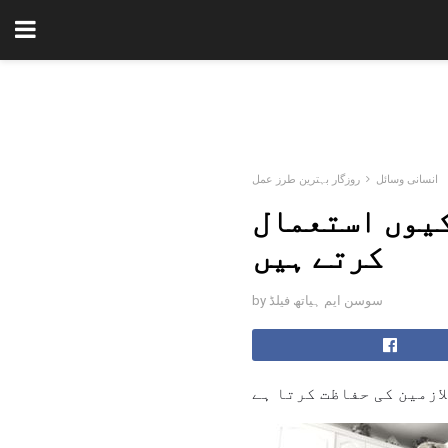
انسانی وسائل
روزگار بہترین طرز عمل
کیوں استعمال
کرتے ہیں
by سوسن ایم ہیاتھ فیلڈ
ازمین کی حفاظت کرتا ہے