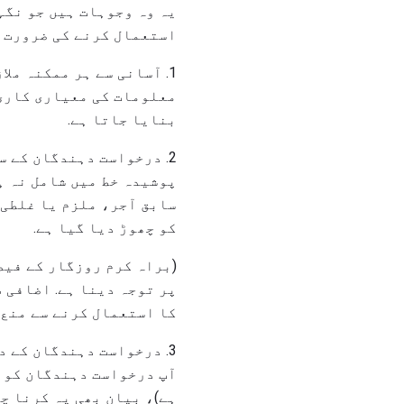
یہ وہ وجوہات ہیں جو نگہ
استعمال کرنے کی ضرورت ہ
1. آسانی سے ہر ممکنہ مل
معلومات کی معیاری کاری 
بنایا جاتا ہے.
2. درخواست دہندگان کے 
پوشیدہ خط میں شامل نہ ہ
سابق آجر، ملزم یا غلطی 
کو چھوڑ دیا گیا ہے.
(براہ کرم روزگار کے فیص
پر توجہ دینا ہے. اضافی 
کا استعمال کرنے سے منع 
3. درخواست دہندگان کے د
آپ درخواست دہندگان کو ر
ہے)، بیان بھی یہ کرنا چ