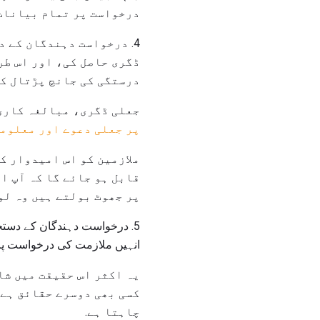
درخواست پر تمام بیانات 
4. درخواست دہندگان کے دستخط کو حاصل کرنے کے لئے
ڈگری حاصل کی، اور اس طر
درستگی کی جانچ پڑتال کر
جعلی ڈگری، مبالغہ کاری
پر جعلی دعوے اور معلوم
ملازمین کو اس امیدوار ک
قابل ہو جائے گا کہ آپ اپ
پر جھوٹ بولتے ہیں وہ لو
5. درخواست دہندگان کے دست
انہیں ملازمت کی درخواست پر ہ
یہ اکثر اس حقیقت میں شا
کسی بھی دوسرے حقائق ہے 
چاہتا ہے.