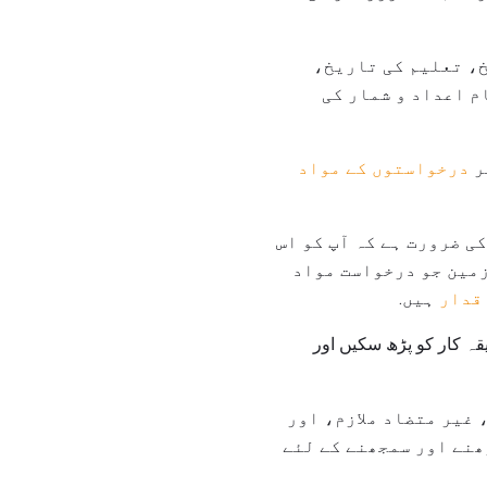
، تعلیم کی تاریخ،
م اعداد و شمار کی
ر
درخواستوں کے مواد
ی ضرورت ہے کہ آپ کو اس
ازمین جو درخواست مواد
قدار
ہیں.
 کار کو پڑھ سکیں اور
 غیر متضاد ملازم، اور
ھنے اور سمجھنے کے لئے