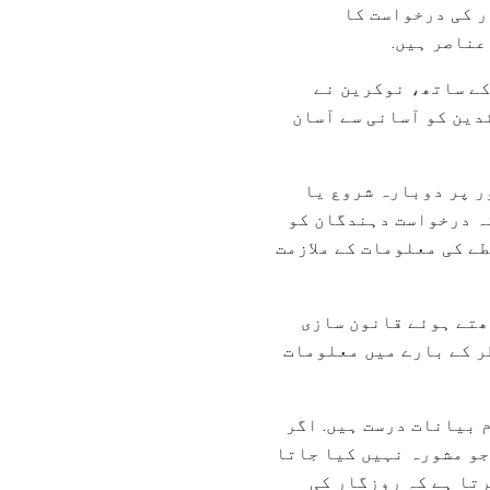
ر کی درخواست کا
عناصر ہیں.
 کے ساتھ، نوکرین نے
دین کو آسانی سے آسان
ر پر دوبارہ شروع یا
کہ درخواست دہندگان کو
ے کی معلومات کے ملازمت
ھتے ہوئے قانون سازی
ظر کے بارے میں معلومات
م بیانات درست ہیں. اگر
جو مشورہ نہیں کیا جاتا
رتا ہے کہ روزگار کی