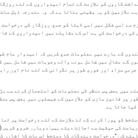
داشت کاروں کو ملازمت کے تمام امیدواروں کے لئے روزگا
ے. ملازمین کو یہ یقینی بنانا ہے کہ وہ مندرجہ ذیل سات 
ازم سے اسی شکل میں اسی ڈیٹا کو جمع. روزگار کی درخواست
کی درخواست کی ہے. اس کے مقابلے میں امیدواروں کے قائ
سندوں کے بارے میں معلومات جمع کریں کہ امیدوار عام طو
وں گے. مثال میں شامل ہونے والے وجوہات میں شامل ہیں 
جرمی سزا، اور فوری طور پر نگرانی کے لئے نام اور رابط
لے میں بعض پس منظر کی معلومات کو استعمال کرنے سے بڑ
طور پر قانون سازی کو ملازمین کے فیصلوں میں بعض پس من
کیا جاتا ہے.
ستخط کو پورا کرنے کے لۓ ملازمت کے لئے درخواست پر تما
یاست کی حیثیت سے اجازت دیتے ہیں: دوبارہ شروع کریں (
اہئے کہ: "درخواست دہندگان کا دستخط اس بات کا اشارہ ک