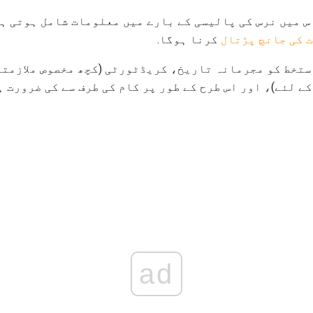
اس میں نرس کی پالیسی کے بارے میں معلومات شامل ہوتی ہ
 کی جانچ پڑتال
کرنا ہوگا.
دستخط کو مجرمانہ تاریخ، کریڈٹورٹی (کچھ مخصوص ملازمت
ے لئے)، اور اس طرح کے طور پر کام کی طرف سے کی ضرورت 
ad