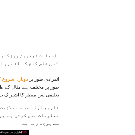
اسمارٹ نوکرین روزگار 
کسی خاص کام کے لئے ہر ا
انفرادی طور پر
دوبارہ شروع ک
طور پر مختلف ہے. مثال کے طور
تعلیمی پس منظر کا اشتراک نہ
تاہم، ایک آجر سے ملازمت
معلومات جمع کرتی ہے. یہ
سے پوچھ رہا ہے.