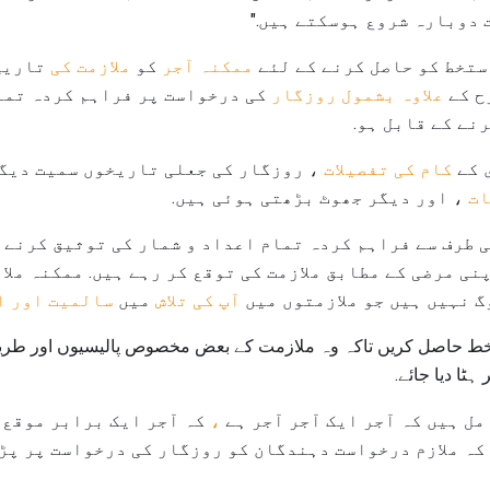
دوبارہ شروع ہوسکتے ہیں."
ممکنہ آجر
کو
ملازمت کی
تاریخ
ح کے
علاوہ بشمول روزگار
کی درخواست پر فراہم کردہ تما
نے کے قابل ہو.
 کے
کام کی تفصیلات
، روزگار کی جعلی تاریخوں سمیت دیگ
ات
، اور دیگر جھوٹ بڑھتی ہوئی ہیں.
ی طرف سے فراہم کردہ تمام اعداد و شمار کی توثیق کرنے ک
نی مرضی کے مطابق ملازمت کی توقع کر رہے ہیں. ممکنہ مل
گ نہیں ہیں جو ملازمتوں میں
آپ کی تلاش
میں
سالمیت اور ا
خط حاصل کریں تاکہ وہ ملازمت کے بعض مخصوص پالیسیوں اور طریقہ
ٹا دیا جائے.
مل ہیں کہ آجر ایک آجر آجر ہے
،
کہ آجر ایک برابر موقع،
کہ ملازم درخواست دہندگان کو روزگار کی درخواست پر پڑ