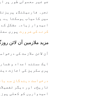
جو غیر معمولی طور پر ای
نجرہ فارمیٹنگ، پریزنٹی
میں کامیاب ہوسکتا ہے. ی
امیدوار زیادہ مشکل کے م
کرنے کی ضرورت
پوری معلو
مزید ملازمین آن لائن رو
آن لائن ملازمت کی درخواس
ایک مستند اعداد و شمار 
پری سکرین کی اجازت دیتا
درخواست دہندگان سے باخ
تاریخ، اور دیگر تفصیلات 
امیدواروں کو کھلی پوزیش