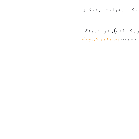
ے کہ درخواست دہندگان
وں کے لئے)، ڈرائیونگ
ہے سمیت
پس منظر کی چیک