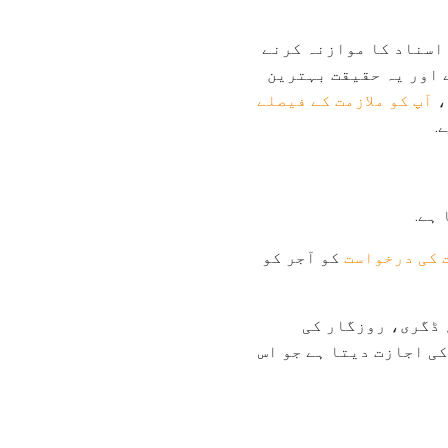
اسناد کا موازنہ کرنے
 اور یہ حقیقت بہترین
،
آپ کو ملازمت کے فیصلے
.
ہے.
ت کی درخواست
کو آجر کو
 ڈگری، روزگار کی
کی اجازت دیتا ہے جو اس