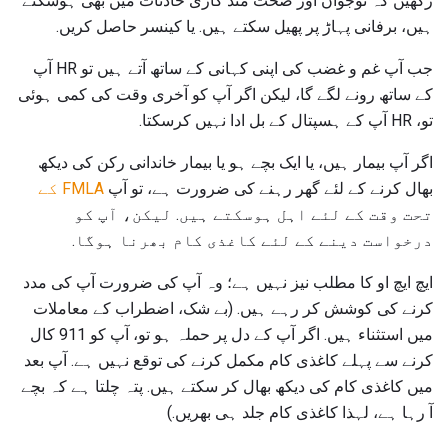
رکھیں کہ نوجوان اور صحت مند گاڑی حادثات میں بھی ہوسکتے
ہیں، برفانی پہاڑ پر پھیل سکتے ہیں. یا کینسر حاصل کریں.
جب آپ غم و غضب کی اپنی کہانی کے ساتھ آتے ہیں تو HR آپ
کے ساتھ رونے لگے گا، لیکن اگر آپ کو آخری وقت کی کمی ہوئی
تو، HR آپ کے ہسپتال کے بل ادا نہیں کرسکتا.
اگر آپ بیمار ہیں، یا ایک بچے ہو یا بیمار خاندانی رکن کی دیکھ
بھال کرنے کے لئے گھر رہنے کی ضرورت ہے، تو آپ
FMLA کے
تحت وقت کے لئے اہل ہوسکتے ہیں. لیکن، آپ کو
درخواست دینے کے لئے کاغذی کام بھرنا ہوگا.
ایچ ایچ او کا مطلب نیز نہیں ہے؛ وہ آپ کی ضرورت آپ کی مدد
کرنے کی کوشش کر رہے ہیں. (بے شک، اضطراب کے معاملات
میں استثناء ہیں. اگر آپ کے دل پر حملہ ہو تو، آپ کو 911 کال
کرنے سے پہلے کاغذی کام مکمل کرنے کی توقع نہیں ہے. آپ بعد
میں کاغذی کام کی دیکھ بھال کر سکتے ہیں. پتہ چلتا ہے کہ بچے
آ رہا ہے، لہذا کاغذی کام جلد ہی بھریں.)