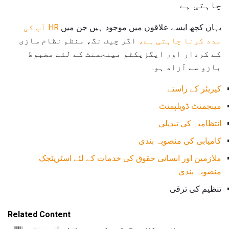
چاہتی ہے
یہاں کچھ ایسے علاقوں میں موجود ہیں جن میں
HR آپ کی
مدد کرنا چاہتی ہے،
اگر چیف نگ، منظم نظام سازی
کے کردار اور ایگزیکٹو مینجمنٹ کے لئے مضبوط
بازو سے آزاد ہو.
کیریئر کے راستے
مینجمنٹ ڈویلپمنٹ
انتظامیہ کی تبدیلی
کامیابی کی منصوبہ بندی
ملازمین اور انسانی حقوق کی خدمات کے لئے اسٹریٹجک
منصوبہ بندی
تنظیم کی ترقی
Related Content