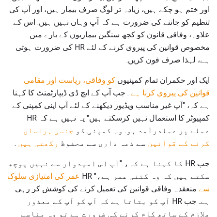
اور ختم ہو چکے ہیں، زیادہ تر لوگ صرف بیمار ہیں، اور آپ کی
تنظیم کو جاننے کی ضرورت ہے کہ آپ وہاں نہیں ہیں. اس کے
علاوہ، وفاقی قانون کو کچھ سنگین بیماریوں کے بارے میں
مخصوص قوانین کی پیروی کرنے کے لئے HR کی ضرورت ہوتی
ہے، لہذا صرف فون کریں.
ایک اور حکمران تمام کمپنیوں
کو وفاقی، ریاست اور مقامی
قوانین کی پیروي کرنا ہے
. جب آپ کے ایچ ڈی ڈیپارٹمنٹ کا کہنا
ہے کہ، "آپ غیر مناسب ویڈیوز دیکھنے کے لئے آپ اپنی کمپنی کے
کمپیوٹر کا استعمال نہیں کرسکتے ہیں" یہ نہیں ہے کہ HR
عملے پر عملدرآمد ہو. وہ کمپنی کو
جنسی ہراساں
کرنے کے قوانین
سے ذمہ داری سے محفوظ
رکھتی ہیں
.
جب HR کا کہنا ہے کہ، "آپ اس امیدوار سے نہیں پوچھ
سکتے ہیں کہ وہ کتنی عمر ہے،" HR
عمر کی امتیازی سلوک
سے
منعقدہ وفاقی قوانین کی تعمیل کرنے کی کوشش کر رہی
ہے. جب HR آپ کو بتاتا ہے کہ آپ کو آپ کے معذور
ملازم کے ساتھ کام کرنے کی ضرورت ہے تو وہ مناسب