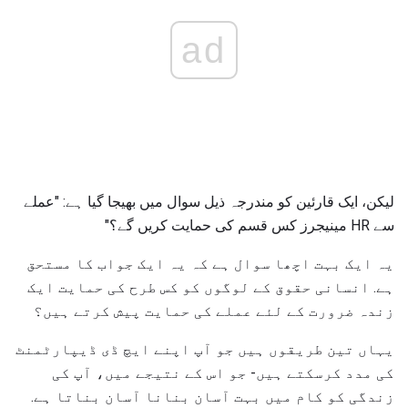
ad
لیکن، ایک قارئین کو مندرجہ ذیل سوال میں بھیجا گیا ہے: "عملے
سے HR مینیجرز کس قسم کی حمایت کریں گے؟"
یہ ایک بہت اچھا سوال ہے کہ یہ ایک جواب کا مستحق
ہے. انسانی حقوق کے لوگوں کو کس طرح کی حمایت ایک
زندہ ضرورت کے لئے عملے کی حمایت پیش کرتے ہیں؟
یہاں تین طریقوں ہیں جو آپ اپنے ایچ ڈی ڈیپارٹمنٹ
کی مدد کرسکتے ہیں- جو اس کے نتیجے میں، آپ کی
زندگی کو کام میں بہت آسان بنانا آسان بناتا ہے.