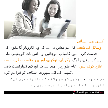
کسی بھی انسانی
وسائل کے شعبے
کا اہم مشن یہ ہے کہ وہ کاروبار گاہکوں کی
خدمت کرنے میں کامیاب ہوجائیں. وہ اس بات کو یقینی بناتے
ہیں کہ بہترین لوگ
نوکریاں، نوکری، اور پھر مناسب طریقے سے
علاج کرتے ہیں
. عام طور پر، امید ہے کہ ایچ ڈی ڈیپارٹمنٹ باقی
کمپنی کے لئے سپورٹ اسٹاف کو فراہم کرے.
سب کے بعد، لوگوں کو جو چلانے کے مقابلے میں ایک
کاروبار کے لئے زیادہ اہمیت نہیں ہے.