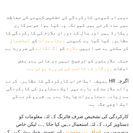
دوسرا، کمپنی. کارکردگی کی تشخیص کمپنی کی حفاظت
میں مدد کرتی ہیں کیونکہ وہ کیا ہوا جو سرکاری
ریکارڈ ہیں اور سال کے دوران ملازم کی کارکردگی کا
مظاہرہ کیا گیا ہے. کمپنی
دستاویزات
کو
استعمال
کر سکتی ہے جب انہیں
ملازم
کو
آگ لگانے
کی ضرورت ہے.
جبکہ ملازمتوں کو ترجیح نہیں دی جاتی ہے، بعض
اوقات
روزگار کے خاتمے کی ضرورت ہوتی ہے
.
اگرچہ HR ہمیشہ ایک خراب کارکردگی کا مظاہرہ کرنے
والے ملازمت کے بارے میں ایک دستاویز کی کارکردگی
سے زیادہ دستاویزات چاہتا ہے، یہ شروع کرنے کی
ایک اچھی جگہ ہے.
کارکردگی کی تشخیص صرف فائرنگ کے لئے معلومات کو
دستاویز کرنے کے لئے استعمال نہیں کیا جاتا ہے، لیکن خاص
منصوبوں میں
اضافہ
،
پروموشنز
، اور تفویض جواز پیش کرنے کے