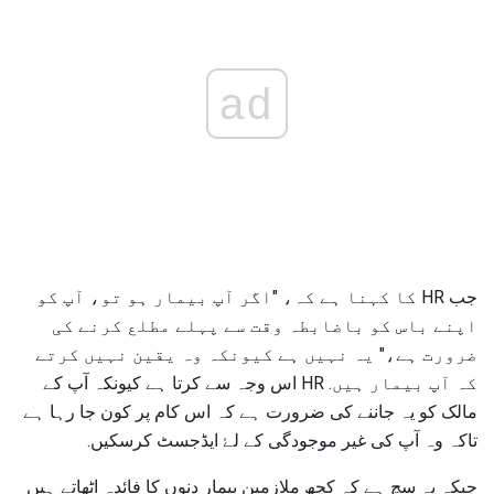
ad
جب HR کا کہنا ہے کہ، "اگر آپ بیمار ہو تو، آپ کو
اپنے باس کو باضابطہ وقت سے پہلے مطلع کرنے کی
ضرورت ہے،" یہ نہیں ہے کیونکہ وہ یقین نہیں کرتے
کہ آپ بیمار ہیں. HR اس وجہ سے کرتا ہے کیونکہ آپ کے
مالک کو یہ جاننے کی ضرورت ہے کہ اس کام پر کون جا رہا ہے
تاکہ وہ آپ کی غیر موجودگی کے لۓ ایڈجسٹ کرسکیں.
جبکہ یہ سچ ہے کہ کچھ ملازمین بیمار دنوں کا فائدہ اٹھاتے ہیں