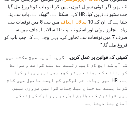
لئے. پھر، اگر کوئی سوال کیوں نہیں کرتا تو باب کو فروغ مل گیا
جب سٹیو نے نہیں کیا، HR کہہ سکتا ہے، "ٹھیک ہے، باب سے پتہ
چلتا ہے کہ ان کے 10
سالانہ اہداف
میں سے 8 میں توقعات سے
زیادہ تجاوز ہوئی اور اسٹیو نے اپنے 10 سالانہ اہداف میں سے
صرف 7 میں توقعات سے تجاوز کی، یہی وجہ ہے کہ جب باب کو
فروغ ملے گا. "
کمپنی کے قوانین پر عمل کریں.
اگرچہ آپ یہ سوچ سکتے ہیں
کہ آپ کے ایچ ڈی ڈیپارٹمنٹ نے نئے قواعد و ضوابط
کو بنانے کے بجائے بہتر کچھ بھی نہیں پیار کیا
ہے، HR میں زیادہ تر لوگوں کو ایسے ماحول میں کام
کرنا پسند ہے جہاں نیک چناب قوانین ضروری نہیں
ہیں. قوانین کے مطابق اصل میں ہر ایک کی زندگی
آسان بنا دیتا ہے.