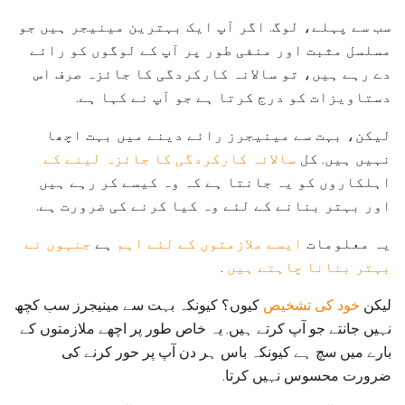
سب سے پہلے، لوگ. اگر آپ ایک بہترین مینیجر ہیں جو
مسلسل مثبت اور منفی طور پر آپ کے لوگوں کو رائے
دے رہے ہیں، تو سالانہ کارکردگی کا جائزہ صرف اس
دستاویزات کو درج کرتا ہے جو آپ نے کہا ہے.
لیکن، بہت سے مینیجرز رائے دینے میں بہت اچھا
نہیں ہیں. کل
سالانہ کارکردگی کا جائزہ لینے کے
اہلکاروں کو یہ جانتا ہے کہ وہ کیسے کر رہے ہیں
اور بہتر بنانے کے لئے وہ کیا کرنے کی ضرورت ہے.
یہ معلومات
ایسے ملازمتوں کے لئے اہم
ہے
جنہوں نے
بہتر بنانا چاہتے ہیں
.
لیکن
خود کی تشخیص
کیوں؟ کیونکہ بہت سے مینیجرز سب کچھ
نہیں جانتے جو آپ کرتے ہیں. یہ خاص طور پر اچھے ملازمتوں کے
بارے میں سچ ہے کیونکہ باس ہر دن آپ پر حور کرنے کی
ضرورت محسوس نہیں کرتا.