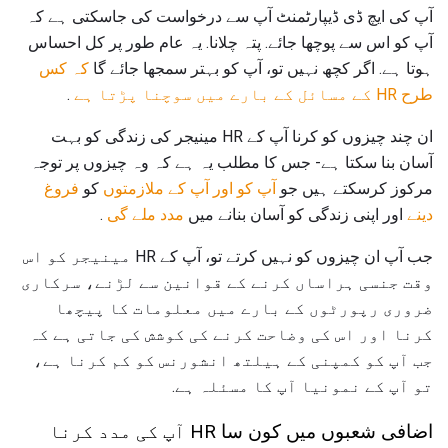
آپ کی ایچ ڈی ڈیپارٹمنٹ آپ سے درخواست کی جاسکتی ہے کہ
آپ کو اس سے پوچھا جائے. پتہ چلانا. یہ عام طور پر کل احساس
ہوتا ہے. اگر کچھ نہیں تو، آپ کو بہتر سمجھا جائے گا
کہ کس
طرح HR کے مسائل کے بارے میں سوچنا پڑتا ہے
.
ان چند چیزوں کو کرنا آپ کے HR مینیجر کی زندگی کو بہت
آسان بنا سکتا ہے- جس کا مطلب یہ ہے کہ وہ چیزوں پر توجہ
مرکوز کرسکتے ہیں جو
آپ کو اور آپ کے ملازمتوں
کو
فروغ
دینے
اور اپنی زندگی کو آسان بنانے میں
مدد ملے گی
.
جب آپ ان چیزوں کو نہیں کرتے تو، آپ کے HR مینیجر کو اس
وقت جنسی ہراساں کرنے کے قوانین سے لڑنے، سرکاری
ضروری رپورٹوں کے بارے میں معلومات کا پیچھا
کرنا اور اس کی وضاحت کرنے کی کوشش کی جاتی ہے کہ
جب آپ کو کمپنی کے ہیلتھ انشورنس کو کم کرنا ہے،
تو آپ کے نمونیا آپ کا مسئلہ ہے.
اضافی شعبوں میں کون سا HR آپ کی مدد کرنا