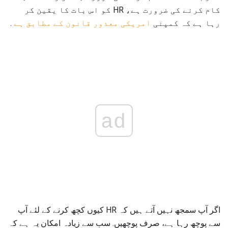
کام کرنے کی ضرورت ہے، HR کو اس بات کا یقین کر
رہا ہے کہ کمپنی
امریکی معذور قانون کے مطابق ہے
.
ad
اگر آپ سمجھ نہیں آتے ہیں کہ HR کیوں کچھ کرنے کے لئے آپ
سے پوچھ رہا ہے، صرف پوچھیں. سب سے زیادہ امکان یہ ہے کہ