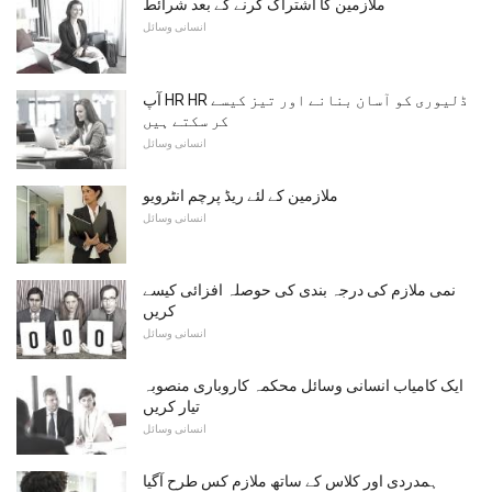
ملازمین کا اشتراک کرنے کے بعد شرائط
انسانی وسائل
آپ HR HR ڈلیوری کو آسان بنانے اور تیز کیسے
کر سکتے ہیں
انسانی وسائل
ملازمین کے لئے ریڈ پرچم انٹرویو
انسانی وسائل
نمی ملازم کی درجہ بندی کی حوصلہ افزائی کیسے
کریں
انسانی وسائل
ایک کامیاب انسانی وسائل محکمہ کاروباری منصوبہ
تیار کریں
انسانی وسائل
ہمدردی اور کلاس کے ساتھ ملازم کس طرح آگیا