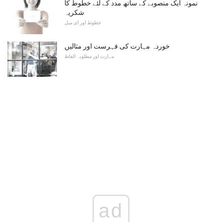
نمونہ ایک منصوبے کے ساتھ مدد کے لئے خطوط کا
شکریہ
خطوط اور ای میل
خوردہ مہارت کی فہرست اور مثالیں
مہارت اور مطلوبہ الفاظ
ad