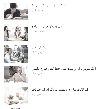
ایک ڈبل میجر کیا ہے؟
بنیادی باتیں
آئس بریکر میں سے پانچ
انسانی وسائل
سٹاک تاجر
کیریئر پلاننگ
ایک مؤثر براہ راست میل خط کس طرح لکھیں
ایڈورٹائزنگ
کم لاگت ملازم ویلفیئر پروگرام کے خیالات
ملازم فوائد