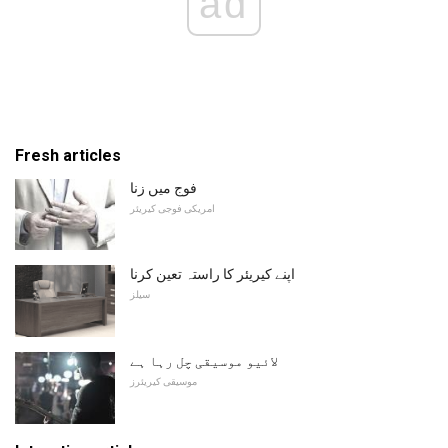
ad
Fresh articles
فوج میں زنا
امریکی فوجی کیریئر
اپنے کیریئر کا راستہ تعین کرنا
سیلز
لائیو موسیقی چل رہا ہے
موسیقی کیریئرز