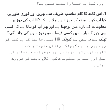
اور، کیا یہ تمہارا مقصد نہیں ہے؟
1. اس کاغذ کا کام مناسب طریقے سے بھریں اور فوری طور پر.
کیا آپ کو یہ مضحکہ خیز نہیں ملا ہے کہ HR آپ کی دوڑ پر
معلومات کے بارے میں پوچھتا ہے اور پھر آپ کو بتاتا ہے کہ کسی
بھی چیز کے بارے میں کسی فیصلے میں دوڑ نہیں کی جائے گی؟
ٹھیک ہے، یہ نہیں ہے کیونکہ HR نہیں جانتا کہ وہ کیا کر
رہے ہیں. یہ ہے کیونکہ وفاقی حکومت بہت سے
کاروباروں کو ملازمتوں اور درخواست دہندگان کی
نسل اور جنس پر معلومات کی اطلاع دینے کی ضرورت
ہوتی ہے.