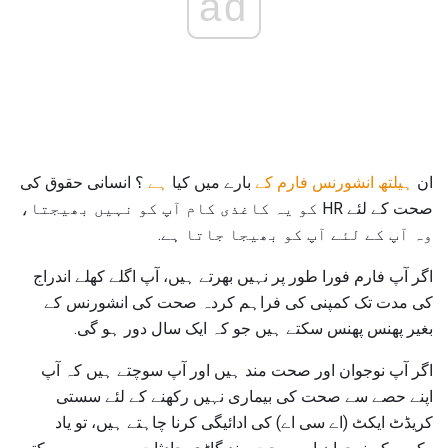
ad
ان
ہیلتھ انشورنس فارم کے
بارے میں کیا
ہے
؟ انسانی حقوق کی
صحت کے لئے HR کو یہ کاغذی کام آپ کو نہیں بھیجتا،
وہ آپ کے لئے آپ کو بھیجا جاتا ہے.
اگر آپ فارم فورا طور پر نہیں بھرتے ہیں، آپ اگلے کھلے اندراج
کی مدت تک کمپنی کی فراہم کردہ صحت کی انشورنس کے
بغیر پھنس پھنس سکتے ہیں جو کہ ایک سال دور ہو گی.
اگر آپ نوجوان اور صحت مند ہیں اور آپ سوچتے ہیں کہ آپ
اپنے حصے سے صحت کی بیماری نہیں رکھنے کے لئے سستی
کریڈٹ ایکٹ (اے سی اے) کی ادائیگی کرنا چاہتے ہیں، تو یاد