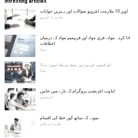
Intresting articles
اوپر 10 ملازمت انٹرویو سوالات اور بہترین جوابات
ملازمت کے انٹرویو
ادا کردہ مواد، فری مواد اور فرییمیم مواد کے درمیان
اختلافات
میڈیا
تو کیوں ٹی وی پر بہت بریک نیوز ہے؟
میڈیا
ایڈوب انٹرنشپ پروگرام کے بارے میں جانیں
انٹرنشپس
نمونے کے ساتھ کور خط کی اقسام
ملازمت کی تلاش