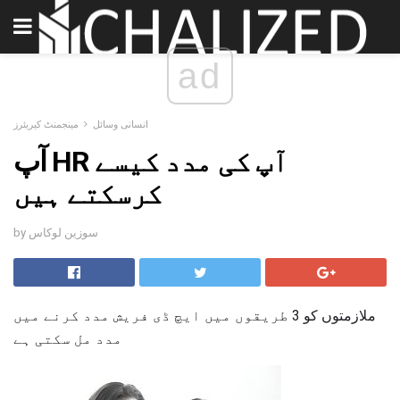
ad
انسانی وسائل
مینجمنٹ کیریئرز
آپ HR آپ کی مدد کیسے
کرسکتے ہیں
by سوزین لوکاس
ملازمتوں کو 3 طریقوں میں ایچ ڈی فریش مدد کرنے میں
مدد مل سکتی ہے