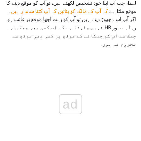
لہذا، جب آپ اپنا خود تشخیص لکھتے ہیں، تو آپ کو موقع دینے کا
موقع ملتا ہے
کہ آپ کے مالک کو بتائیں کہ آپ کتنا شاندار ہیں
.
اگر آپ اسے چھوڑ دیتے ہیں تو آپ کو بہت اچھا موقع پر غائب ہو
رہا ہے، اور HR نہیں چاہتا ہے کہ آپ کسی بھی چمکیلی
چمک سے آپ کو چمکانے کے موقع پر کسی بھی موقع سے
محروم نہ ہوں.
ad